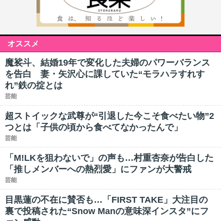
オススメ
魔裟斗、結婚19年で変化した夫婦のパワーバランス
を告白 妻・矢沢心に課していた“モラハラすれす
れ”鉄の掟とは
芸能
超ストイックな武尊が“引退した今こそ食べたい物”2
つとは「子供の頃から食べてなかったんで」
芸能
「M!LKを狙わないで」の声も…村重杏奈が告白した
「推しメンバーへの熱烈愛」にファンが大警戒
芸能
目黒蓮の不在に賛否も…「FIRST TAKE」大注目の
裏で投稿された“Snow Manの意味深インスタ”にフ