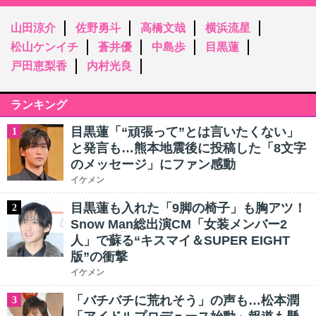
山田涼介
佐野勇斗
高橋文哉
横浜流星
松山ケンイチ
蒼井優
中島歩
目黒蓮
戸田恵梨香
内村光良
ランキング
目黒蓮「“頑張って”とは言いたくない」
1
と発言も…熊本地震後に投稿した「8文字
のメッセージ」にファン感動
イケメン
目黒蓮も入れた「9脚の椅子」も胸アツ！
2
Snow Man総出演CM「女装メンバー2
人」で蘇る“キスマイ＆SUPER EIGHT
版”の衝撃
イケメン
「バチバチに荒れそう」の声も…松本潤
3