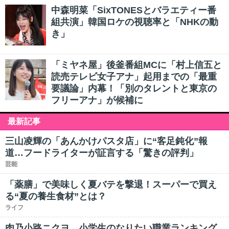
中森明菜「SixTONESとバラエティー番
組共演」韓国ロケの視聴率と「NHKの動
き」
「ミヤネ屋」後釜番組MCに「村上信五と
読売テレビ女子アナ」起用までの「最重
要議論」内幕！「別のタレントと東京の
フリーアナ」が候補に
最新記事
三山凌輝の「あんかけパスタ店」に“客足鈍化”報
道…フードライターが証言する「驚きの評判」
芸能
「薬膳」で美味しく夏バテを撃退！スーパーで買え
る“夏の養生食材”とは？
ライフ
肉乃小路ニクヨ、小学生のなりたい職業ランキング