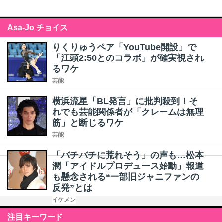
Asa-Jo チョイス
りくりゅうペア「YouTube開設」で
「江頭2:50とのコラボ」が確実視され
るワケ
芸能
横浜流星「BL発言」に批判殺到！そ
れでも芸能関係者が「クレームは無理
筋」と断じるワケ
芸能
「バチバチに荒れそう」の声も…松本
潤「アイドルプロデュース始動」報道
も懸念される“一部旧ジャニファンの
反発”とは
イケメン
注目キーワード