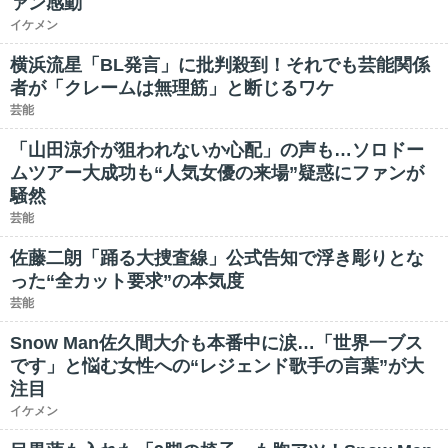
ァン感動
イケメン
横浜流星「BL発言」に批判殺到！それでも芸能関係
者が「クレームは無理筋」と断じるワケ
芸能
「山田涼介が狙われないか心配」の声も…ソロドー
ムツアー大成功も“人気女優の来場”疑惑にファンが
騒然
芸能
佐藤二朗「踊る大捜査線」公式告知で浮き彫りとな
った“全カット要求”の本気度
芸能
Snow Man佐久間大介も本番中に涙…「世界一ブス
です」と悩む女性への“レジェンド歌手の言葉”が大
注目
イケメン