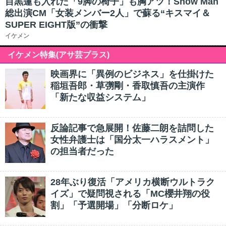
目黒蓮も入れた「9脚の椅子」も胸アツ！Snow Man
総出演CM「女装メンバー2人」で蘇る“キスマイ＆
SUPER EIGHT版”の衝撃
イケメン
イケメン特集(アサ芸プラス)
映画界に「異例のビジネス」を仕掛けた
稲垣吾郎・草彅剛・香取慎吾の主演作
「新たな収益システム」
反論記事で急展開！佐藤二朗を詰問した
女性弁護士は「国分太一ハラスメント」
の担当者だった
28年ぶり復活「アメリカ横断ウルトラク
イズ」で疑問視される「MC櫻井翔の役
割」「予選開場」「分断ロケ」