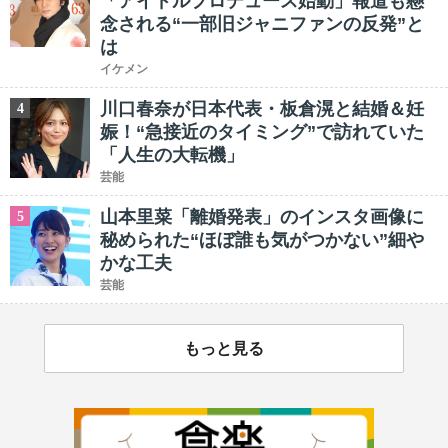
「アイドルプロデュース始動」報道も懸
念される“一部旧ジャニファンの反発”と
は
イケメン
川口春奈が日本代表・板倉滉と結婚＆妊
4
娠！“急接近のタイミング”で訪れていた
「人生の大転機」
芸能
山本里菜「離婚発表」のインスタ画像に
5
秘められた“ほぼ誰も気がつかない”細や
かな工夫
芸能
もっと見る