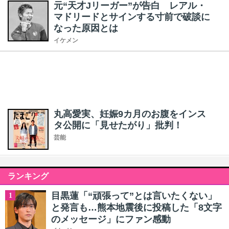
元“天才Jリーガー”が告白 レアル・
マドリードとサインする寸前で破談に
なった原因とは
イケメン
丸高愛実、妊娠9カ月のお腹をインス
タ公開に「見せたがり」批判！
芸能
ランキング
目黒蓮「“頑張って”とは言いたくない」
1
と発言も…熊本地震後に投稿した「8文字
のメッセージ」にファン感動