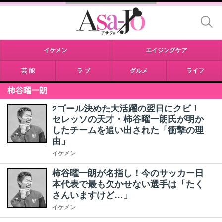
イケメン
エイジングケア
芸 能
ラ ブ
グルメ
ライフ
柿谷曜一朗
2ゴール決めた大活躍の翌日にクビ！
セレッソの天才・柿谷曜一朗氏が明か
したチームを追い出された「衝撃の理
由」
イケメン
柿谷曜一朗が名指し！今のサッカー日
本代表で最も欠かせない選手は「たく
さんいますけど…」
イケメン