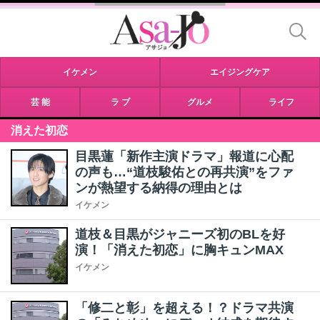
イケメン
エイジングケア
芸 能
ラ ブ
グルメ
ライフ
消えた初恋
目黒蓮「新作主演ドラマ」報道に心配
の声も…“道枝駿佑との再共演”をファ
ンが熱望する納得の理由とは
イケメン
道枝＆目黒がジャニーズ初のBLを好
演！「消えた初恋」に胸キュンMAX
イケメン
「修二と彰」を超える！？ドラマ共演