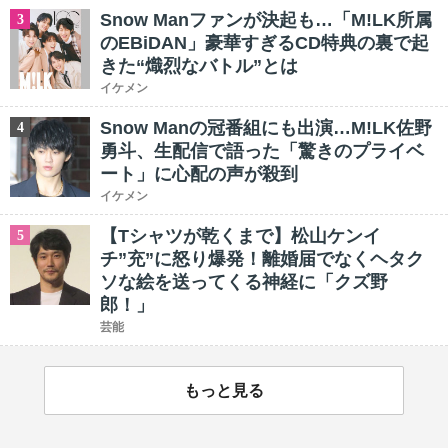
Snow Manファンが決起も…「M!LK所属
3
のEBiDAN」豪華すぎるCD特典の裏で起
きた“熾烈なバトル”とは
イケメン
Snow Manの冠番組にも出演…M!LK佐野
4
勇斗、生配信で語った「驚きのプライベ
ート」に心配の声が殺到
イケメン
【Tシャツが乾くまで】松山ケンイ
5
チ”充”に怒り爆発！離婚届でなくヘタク
ソな絵を送ってくる神経に「クズ野
郎！」
芸能
もっと見る