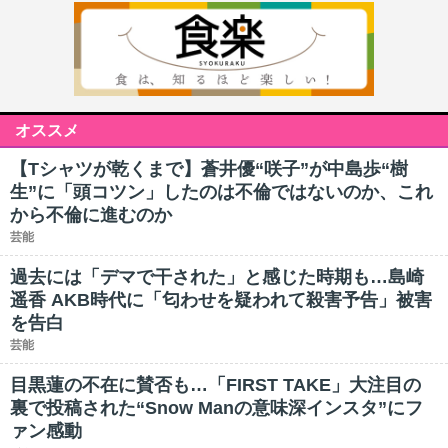
オススメ
【Tシャツが乾くまで】蒼井優“咲子”が中島歩“樹
生”に「頭コツン」したのは不倫ではないのか、これ
から不倫に進むのか
芸能
過去には「デマで干された」と感じた時期も…島崎
遥香 AKB時代に「匂わせを疑われて殺害予告」被害
を告白
芸能
目黒蓮の不在に賛否も…「FIRST TAKE」大注目の
裏で投稿された“Snow Manの意味深インスタ”にフ
ァン感動