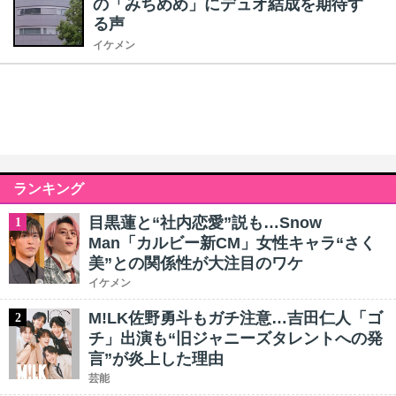
の「みちめめ」にデュオ結成を期待す
る声
イケメン
ランキング
目黒蓮と“社内恋愛”説も…Snow
1
Man「カルビー新CM」女性キャラ“さく
美”との関係性が大注目のワケ
イケメン
M!LK佐野勇斗もガチ注意…吉田仁人「ゴ
2
チ」出演も“旧ジャニーズタレントへの発
言”が炎上した理由
芸能