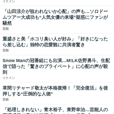
イケメン
「山田涼介が狙われないか心配」の声も…ソロドー
ムツアー大成功も“人気女優の来場”疑惑にファンが
騒然
芸能
重盛さと美「ホコリ臭い人が好み」「好きになった
ら差し込む」独特の恋愛観に共演者驚き
芸能
Snow Manの冠番組にも出演…M!LK佐野勇斗、生配
信で語った「驚きのプライベート」に心配の声が殺
到
イケメン
草間リチャード敬太が本格復帰！「完全復活」を後
押しする“圧倒的な人徳”
芸能
「処理しきれない」青木裕子、東野幸治…芸能人の