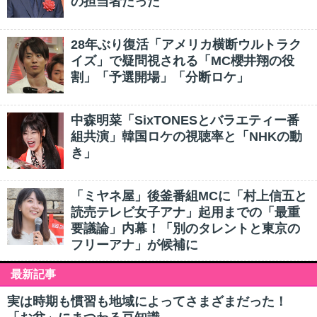
の担当者だった
28年ぶり復活「アメリカ横断ウルトラク
イズ」で疑問視される「MC櫻井翔の役
割」「予選開場」「分断ロケ」
中森明菜「SixTONESとバラエティー番
組共演」韓国ロケの視聴率と「NHKの動
き」
「ミヤネ屋」後釜番組MCに「村上信五と
読売テレビ女子アナ」起用までの「最重
要議論」内幕！「別のタレントと東京の
フリーアナ」が候補に
最新記事
実は時期も慣習も地域によってさまざまだった！