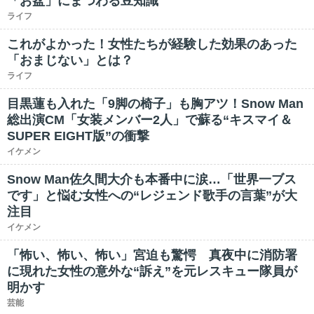
「お盆」にまつわる豆知識
ライフ
これがよかった！女性たちが経験した効果のあった
「おまじない」とは？
ライフ
目黒蓮も入れた「9脚の椅子」も胸アツ！Snow Man
総出演CM「女装メンバー2人」で蘇る“キスマイ＆
SUPER EIGHT版”の衝撃
イケメン
Snow Man佐久間大介も本番中に涙…「世界一ブス
です」と悩む女性への“レジェンド歌手の言葉”が大
注目
イケメン
「怖い、怖い、怖い」宮迫も驚愕 真夜中に消防署
に現れた女性の意外な“訴え”を元レスキュー隊員が
明かす
芸能