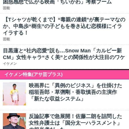
困惑感想で広がる映画「ちいかわ」考察ブーム
芸能
【Tシャツが乾くまで】“毒親の連鎖”が裏テーマなの
か、中島歩“樹生”の子どもを巻き込む恋模様にイラ
イラする！
芸能
目黒蓮と“社内恋愛”説も…Snow Man「カルビー新
CM」女性キャラ“さく美”との関係性が大注目のワケ
イケメン
イケメン特集(アサ芸プラス)
映画界に「異例のビジネス」を仕掛けた
稲垣吾郎・草彅剛・香取慎吾の主演作
「新たな収益システム」
反論記事で急展開！佐藤二朗を詰問した
女性弁護士は「国分太一ハラスメント」