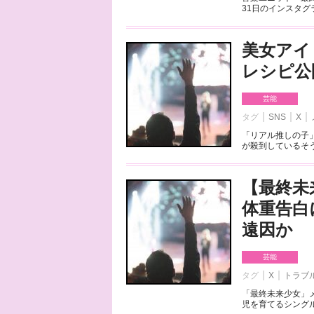
31日のインスタグ
美女アイ
レシピ公
芸能
タグ
SNS
X
「リアル推しの子
が殺到しているそう
【最終未
体重告白
遠因か
芸能
タグ
X
トラブ
「最終未来少女」
児を育てるシングル