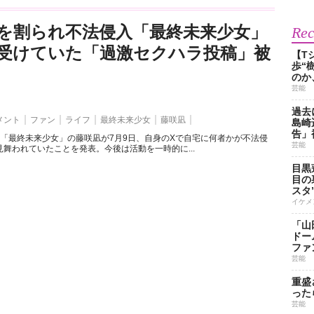
を割られ不法侵入「最終未来少女」
Re
受けていた「過激セクハラ投稿」被
【T
歩“
のか
芸能
過去
メント
ファン
ライフ
最終未来少女
藤咲凪
島崎
告」
ト「最終未来少女」の藤咲凪が7月9日、自身のXで自宅に何者かが不法侵
芸能
舞われていたことを発表。今後は活動を一時的に...
目黒
目の
スタ
イケメ
「山
ドー
ファ
芸能
重盛
った
芸能