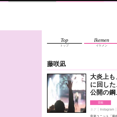
Top
Ikemen
トップ
イケメン
藤咲凪
大炎上も
に回した
公開の鋼
芸能
タグ
Instagram
音楽ユニット「最終