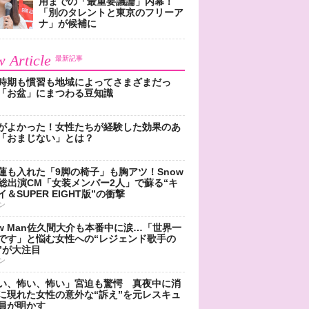
用までの「最重要議論」内幕！
「別のタレントと東京のフリーア
ナ」が候補に
 Article
最新記事
時期も慣習も地域によってさまざまだっ
「お盆」にまつわる豆知識
がよかった！女性たちが経験した効果のあ
「おまじない」とは？
蓮も入れた「9脚の椅子」も胸アツ！Snow
n総出演CM「女装メンバー2人」で蘇る“キ
＆SUPER EIGHT版”の衝撃
ン
ow Man佐久間大介も本番中に涙…「世界一
です」と悩む女性への“レジェンド歌手の
”が大注目
ン
い、怖い、怖い」宮迫も驚愕 真夜中に消
に現れた女性の意外な“訴え”を元レスキュ
員が明かす