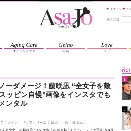
イケメン
ラ
SEARCH
Aging Care
Geino
Love
エイジングケア
芸 能
ラ ブ
Ran
1
ノーダメージ！藤咲凪 “全女子を敵
スッピン自慢”画像をインスタでも
メンタル
2
X
メイク
リップクリーム
日焼け止め
藤咲凪
未来少女」の藤咲凪がXで大炎上を巻き起こした“ノーメイク写真”を8月