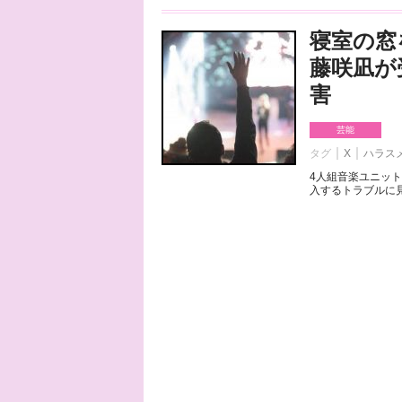
寝室の窓
藤咲凪が
害
芸能
タグ
X
ハラス
4人組音楽ユニッ
入するトラブルに見