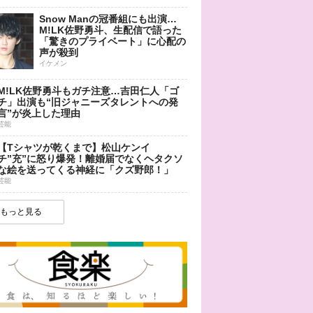
Snow Manの冠番組にも出演…
M!LK佐野勇斗、生配信で語った
「驚きのプライベート」に心配の
声が殺到
イケメン
M!LK佐野勇斗もガチ注意…吉田仁人「ゴ
チ」出演も“旧ジャニーズタレントへの発
言”が炎上した理由
芸能
【Tシャツが乾くまで】松山ケンイ
チ”充”に怒り爆発！離婚届でなくヘタクソ
な絵を送ってくる神経に「クズ野郎！」
芸能
もっと見る