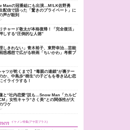
ow Manの冠番組にも出演…M!LK佐野勇
生配信で語った「驚きのプライベート」に
の声が殺到
ン
リチャード敬太が本格復帰！「完全復活」
押しする“圧倒的な人徳”
理しきれない」青木裕子、東野幸治…芸能
困惑感想で広がる映画「ちいかわ」考察ブ
シャツが乾くまで】“毒親の連鎖”が裏テー
のか、中島歩“樹生”の子どもを巻き込む恋
にイライラする！
蓮と“社内恋愛”説も…Snow Man「カルビ
CM」女性キャラ“さく美”との関係性が大
のワケ
ン
men
イケメン特集(アサ芸プラス)