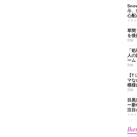
Sn
斗、
心配
イケメ
草間
を後
芸能
「処
人の
ーム
芸能
【T
マな
模様
芸能
目黒
ー新
注目
イケメ
Ike