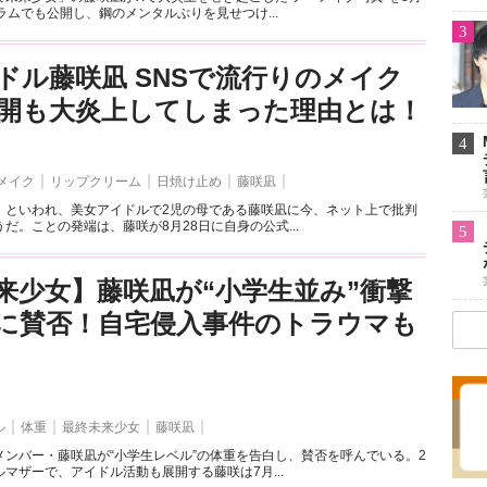
ラムでも公開し、鋼のメンタルぶりを見せつけ...
3
ドル藤咲凪 SNSで流行りのメイク
開も大炎上してしまった理由とは！
4
メイク
リップクリーム
日焼け止め
藤咲凪
」といわれ、美女アイドルで2児の母である藤咲凪に今、ネット上で批判
だ。ことの発端は、藤咲が8月28日に自身の公式...
5
来少女】藤咲凪が“小学生並み”衝撃
に賛否！自宅侵入事件のトラウマも
ル
体重
最終未来少女
藤咲凪
メンバー・藤咲凪が“小学生レベル”の体重を告白し、賛否を呼んでいる。2
マザーで、アイドル活動も展開する藤咲は7月...