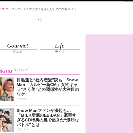
ブ
エイジングケア！大人女子を楽しむための情報サイト！
Gourmet
Life
グルメ
ライフ
king
ランキング
目黒蓮と“社内恋愛”説も…Snow
Man「カルビー新CM」女性キャ
ラ“さく美”との関係性が大注目の
ワケ
イケメン
Snow Manファンが決起も…
「M!LK所属のEBiDAN」豪華す
ぎるCD特典の裏で起きた“熾烈な
バトル”とは
イケメン