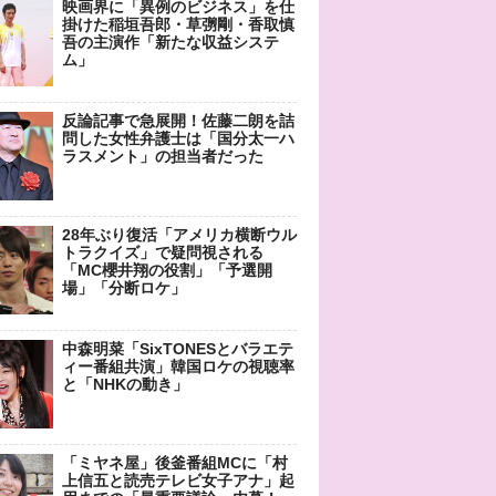
映画界に「異例のビジネス」を仕
掛けた稲垣吾郎・草彅剛・香取慎
吾の主演作「新たな収益システ
ム」
反論記事で急展開！佐藤二朗を詰
問した女性弁護士は「国分太一ハ
ラスメント」の担当者だった
28年ぶり復活「アメリカ横断ウル
トラクイズ」で疑問視される
「MC櫻井翔の役割」「予選開
場」「分断ロケ」
中森明菜「SixTONESとバラエテ
ィー番組共演」韓国ロケの視聴率
と「NHKの動き」
「ミヤネ屋」後釜番組MCに「村
上信五と読売テレビ女子アナ」起