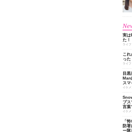
New
実は
た！
ライフ
これ
った
ライフ
目黒
Ma
スマイ
イケメ
Sn
ブス
言葉
イケメ
「怖
防署
ー隊