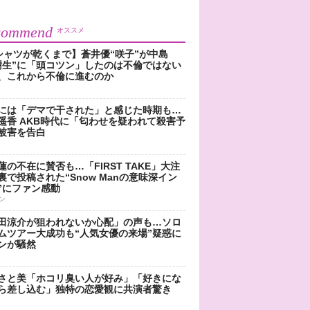
commend
オススメ
シャツが乾くまで】蒼井優“咲子”が中島
樹生”に「頭コツン」したのは不倫ではない
、これから不倫に進むのか
には「デマで干された」と感じた時期も…
遥香 AKB時代に「匂わせを疑われて殺害予
被害を告白
蓮の不在に賛否も…「FIRST TAKE」大注
裏で投稿された“Snow Manの意味深イン
”にファン感動
ン
田涼介が狙われないか心配」の声も…ソロ
ムツアー大成功も“人気女優の来場”疑惑に
ンが騒然
さと美「ホコリ臭い人が好み」「好きにな
ら差し込む」独特の恋愛観に共演者驚き