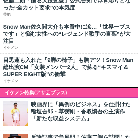
佐藤二朗「踊る大捜査線」公式告知で浮き彫りとな
った“全カット要求”の本気度
芸能
Snow Man佐久間大介も本番中に涙…「世界一ブス
です」と悩む女性への“レジェンド歌手の言葉”が大
注目
イケメン
目黒蓮も入れた「9脚の椅子」も胸アツ！Snow Man
総出演CM「女装メンバー2人」で蘇る“キスマイ＆
SUPER EIGHT版”の衝撃
イケメン
イケメン特集(アサ芸プラス)
映画界に「異例のビジネス」を仕掛けた
稲垣吾郎・草彅剛・香取慎吾の主演作
「新たな収益システム」
反論記事で急展開！佐藤二朗を詰問した