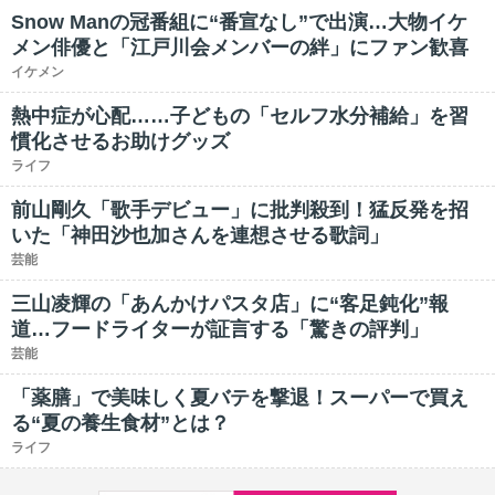
Snow Manの冠番組に“番宣なし”で出演…大物イケ
メン俳優と「江戸川会メンバーの絆」にファン歓喜
イケメン
熱中症が心配……子どもの「セルフ水分補給」を習
慣化させるお助けグッズ
ライフ
前山剛久「歌手デビュー」に批判殺到！猛反発を招
いた「神田沙也加さんを連想させる歌詞」
芸能
三山凌輝の「あんかけパスタ店」に“客足鈍化”報
道…フードライターが証言する「驚きの評判」
芸能
「薬膳」で美味しく夏バテを撃退！スーパーで買え
る“夏の養生食材”とは？
ライフ