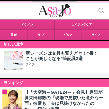
イケメン
エイジングケア
芸 能
ラ ブ
グルメ
ライフ
新しい環境
新シーズンは文具も変えどき！“書く
ことが楽しくなる”筆記具3選
ライフ
ランキング
【「大空港～GATE24～」会見】趣里が
1
眞栄田郷敦の「現場で見抜いた意外な一
面」披露も「夫は見抜けなかったの