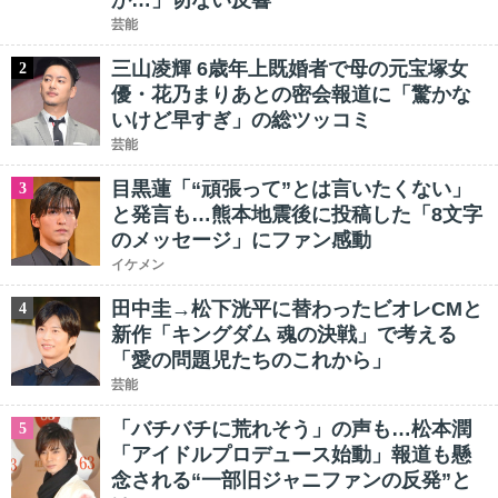
か…」切ない反響
芸能
三山凌輝 6歳年上既婚者で母の元宝塚女
2
優・花乃まりあとの密会報道に「驚かな
いけど早すぎ」の総ツッコミ
芸能
目黒蓮「“頑張って”とは言いたくない」
3
と発言も…熊本地震後に投稿した「8文字
のメッセージ」にファン感動
イケメン
田中圭→松下洸平に替わったビオレCMと
4
新作「キングダム 魂の決戦」で考える
「愛の問題児たちのこれから」
芸能
「バチバチに荒れそう」の声も…松本潤
5
「アイドルプロデュース始動」報道も懸
念される“一部旧ジャニファンの反発”と