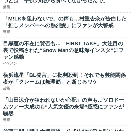
つとは「子供の頃から食べてなかったんで」
芸能
「M!LKを狙わないで」の声も…村重杏奈が告白した
「推しメンバーへの熱烈愛」にファンが大警戒
芸能
目黒蓮の不在に賛否も…「FIRST TAKE」大注目の
裏で投稿された“Snow Manの意味深インスタ”にフ
ァン感動
イケメン
横浜流星「BL発言」に批判殺到！それでも芸能関係
者が「クレームは無理筋」と断じるワケ
芸能
「山田涼介が狙われないか心配」の声も…ソロドー
ムツアー大成功も“人気女優の来場”疑惑にファンが
騒然
芸能