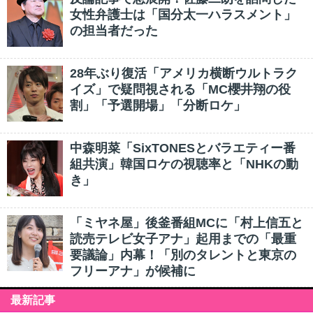
女性弁護士は「国分太一ハラスメント」
の担当者だった
28年ぶり復活「アメリカ横断ウルトラク
イズ」で疑問視される「MC櫻井翔の役
割」「予選開場」「分断ロケ」
中森明菜「SixTONESとバラエティー番
組共演」韓国ロケの視聴率と「NHKの動
き」
「ミヤネ屋」後釜番組MCに「村上信五と
読売テレビ女子アナ」起用までの「最重
要議論」内幕！「別のタレントと東京の
フリーアナ」が候補に
最新記事