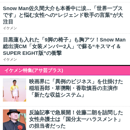
Snow Man佐久間大介も本番中に涙…「世界一ブス
です」と悩む女性への“レジェンド歌手の言葉”が大
注目
イケメン
目黒蓮も入れた「9脚の椅子」も胸アツ！Snow Man
総出演CM「女装メンバー2人」で蘇る“キスマイ＆
SUPER EIGHT版”の衝撃
イケメン
イケメン特集(アサ芸プラス)
映画界に「異例のビジネス」を仕掛けた
稲垣吾郎・草彅剛・香取慎吾の主演作
「新たな収益システム」
反論記事で急展開！佐藤二朗を詰問した
女性弁護士は「国分太一ハラスメント」
の担当者だった