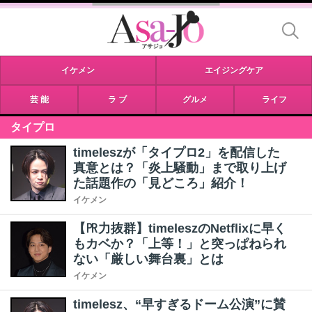
イケメン
エイジングケア
芸 能
ラ ブ
グルメ
ライフ
タイプロ
timeleszが「タイプロ2」を配信した
真意とは？「炎上騒動」まで取り上げ
た話題作の「見どころ」紹介！
イケメン
【㏚力抜群】timeleszのNetflixに早く
もカベか？「上等！」と突っぱねられ
ない「厳しい舞台裏」とは
イケメン
timelesz、“早すぎるドーム公演”に賛