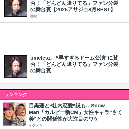
否！「どんどん降りてる」ファン分裂
の舞台裏【2025アサジョ8月BEST】
芸能
timelesz、“早すぎるドーム公演”に賛
否！「どんどん降りてる」ファン分裂
の舞台裏
ランキング
目黒蓮と“社内恋愛”説も…Snow
1
Man「カルビー新CM」女性キャラ“さく
美”との関係性が大注目のワケ
イケメン