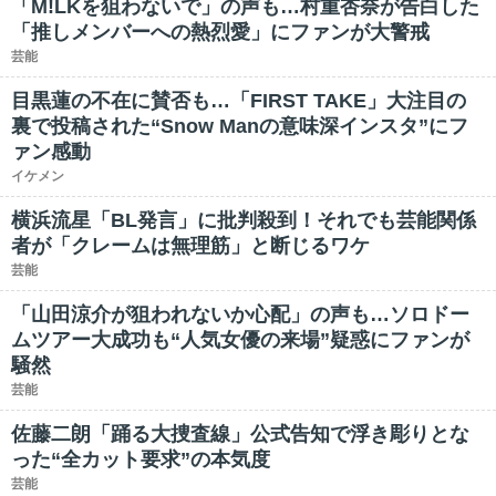
「M!LKを狙わないで」の声も…村重杏奈が告白した
「推しメンバーへの熱烈愛」にファンが大警戒
芸能
目黒蓮の不在に賛否も…「FIRST TAKE」大注目の
裏で投稿された“Snow Manの意味深インスタ”にフ
ァン感動
イケメン
横浜流星「BL発言」に批判殺到！それでも芸能関係
者が「クレームは無理筋」と断じるワケ
芸能
「山田涼介が狙われないか心配」の声も…ソロドー
ムツアー大成功も“人気女優の来場”疑惑にファンが
騒然
芸能
佐藤二朗「踊る大捜査線」公式告知で浮き彫りとな
った“全カット要求”の本気度
芸能