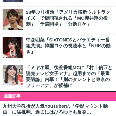
28年ぶり復活「アメリカ横断ウルトラク
イズ」で疑問視される「MC櫻井翔の役
割」「予選開場」「分断ロケ」
中森明菜「SixTONESとバラエティー番
組共演」韓国ロケの視聴率と「NHKの動
き」
「ミヤネ屋」後釜番組MCに「村上信五と
読売テレビ女子アナ」起用までの「最重
要議論」内幕！「別のタレントと東京の
フリーアナ」が候補に
最新記事
九州大学教授が人気YouTuberの「学歴マウント動
画」に猛批判、過去にはひろゆきも反発…