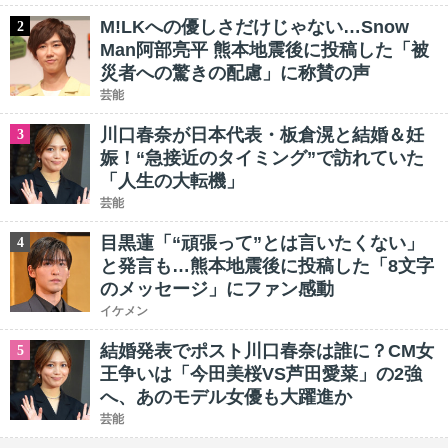
M!LKへの優しさだけじゃない…Snow
2
Man阿部亮平 熊本地震後に投稿した「被
災者への驚きの配慮」に称賛の声
芸能
川口春奈が日本代表・板倉滉と結婚＆妊
3
娠！“急接近のタイミング”で訪れていた
「人生の大転機」
芸能
目黒蓮「“頑張って”とは言いたくない」
4
と発言も…熊本地震後に投稿した「8文字
のメッセージ」にファン感動
イケメン
結婚発表でポスト川口春奈は誰に？CM女
5
王争いは「今田美桜VS芦田愛菜」の2強
へ、あのモデル女優も大躍進か
芸能