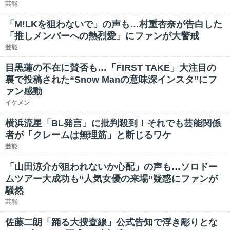
芸能
「M!LKを狙わないで」の声も…村重杏奈が告白した
「推しメンバーへの熱烈愛」にファンが大警戒
芸能
目黒蓮の不在に賛否も…「FIRST TAKE」大注目の
裏で投稿された“Snow Manの意味深インスタ”にフ
ァン感動
イケメン
横浜流星「BL発言」に批判殺到！それでも芸能関係
者が「クレームは無理筋」と断じるワケ
芸能
「山田涼介が狙われないか心配」の声も…ソロドー
ムツアー大成功も“人気女優の来場”疑惑にファンが
騒然
芸能
佐藤二朗「踊る大捜査線」公式告知で浮き彫りとな