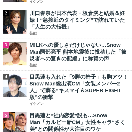
イケメン
川口春奈が日本代表・板倉滉と結婚＆妊
2
娠！“急接近のタイミング”で訪れていた
「人生の大転機」
芸能
M!LKへの優しさだけじゃない…Snow
3
Man阿部亮平 熊本地震後に投稿した「被
災者への驚きの配慮」に称賛の声
芸能
目黒蓮も入れた「9脚の椅子」も胸アツ！
4
Snow Man総出演CM「女装メンバー2
人」で蘇る“キスマイ＆SUPER EIGHT
版”の衝撃
イケメン
目黒蓮と“社内恋愛”説も…Snow
5
Man「カルビー新CM」女性キャラ“さく
美”との関係性が大注目のワケ