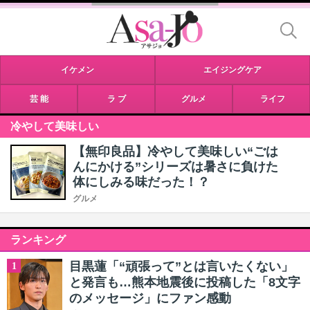
イケメン
エイジングケア
芸 能
ラ ブ
グルメ
ライフ
冷やして美味しい
【無印良品】冷やして美味しい“ごは
んにかける”シリーズは暑さに負けた
体にしみる味だった！？
グルメ
ランキング
目黒蓮「“頑張って”とは言いたくない」
1
と発言も…熊本地震後に投稿した「8文字
のメッセージ」にファン感動