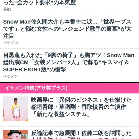
った“全カット要求”の本気度
芸能
Snow Man佐久間大介も本番中に涙…「世界一ブス
です」と悩む女性への“レジェンド歌手の言葉”が大
注目
イケメン
目黒蓮も入れた「9脚の椅子」も胸アツ！Snow Man
総出演CM「女装メンバー2人」で蘇る“キスマイ＆
SUPER EIGHT版”の衝撃
イケメン
イケメン特集(アサ芸プラス)
映画界に「異例のビジネス」を仕掛けた
稲垣吾郎・草彅剛・香取慎吾の主演作
「新たな収益システム」
反論記事で急展開！佐藤二朗を詰問した