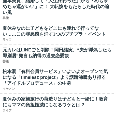
藤本美貴、結婚して「人生終わった」から「めちゃ
めちゃ運がいい」に！ 大転換をもたらした時代の追
い風
芸能
夏休みなのに子どもをどこにも連れて行ってな
い……この罪悪感を消す3つのプチプラ・イベント
ライフ
元カレはLINEごと削除！岡田結実、“夫が浮気したら
即別居”発言も納得の過去恋愛観
芸能
松本潤「有料会員サービス」いよいよオープンで気
になる「timelesz project」より話題沸騰あり得る
「アイドルプロデュース」の中身
イケメン
夏休みの家族旅行の荷造りは子どもと一緒に！教育
にもママの負担軽減にもなるワケとは？
ライフ