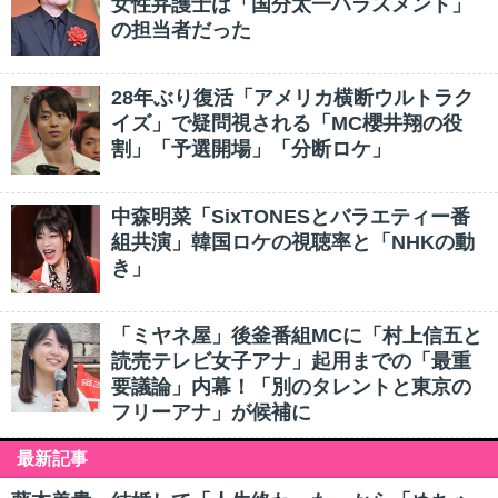
女性弁護士は「国分太一ハラスメント」
の担当者だった
28年ぶり復活「アメリカ横断ウルトラク
イズ」で疑問視される「MC櫻井翔の役
割」「予選開場」「分断ロケ」
中森明菜「SixTONESとバラエティー番
組共演」韓国ロケの視聴率と「NHKの動
き」
「ミヤネ屋」後釜番組MCに「村上信五と
読売テレビ女子アナ」起用までの「最重
要議論」内幕！「別のタレントと東京の
フリーアナ」が候補に
最新記事