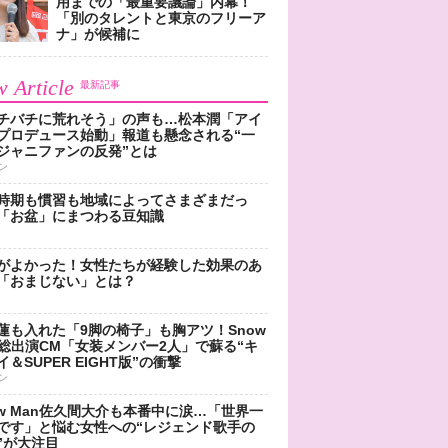
用までの「最重要議論」内幕！
「別のタレントと東京のフリーア
ナ」が候補に
 Article
最新記事
チバチに荒れそう」の声も…松本潤「アイ
プロデュース始動」報道も懸念される“一
ジャニファンの反発”とは
ン
時期も慣習も地域によってさまざまだっ
「お盆」にまつわる豆知識
がよかった！女性たちが経験した効果のあ
「おまじない」とは？
蓮も入れた「9脚の椅子」も胸アツ！Snow
n総出演CM「女装メンバー2人」で蘇る“キ
＆SUPER EIGHT版”の衝撃
ン
ow Man佐久間大介も本番中に涙…「世界一
です」と悩む女性への“レジェンド歌手の
”が大注目