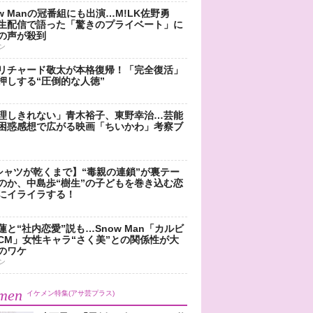
ow Manの冠番組にも出演…M!LK佐野勇
生配信で語った「驚きのプライベート」に
の声が殺到
ン
リチャード敬太が本格復帰！「完全復活」
押しする“圧倒的な人徳”
理しきれない」青木裕子、東野幸治…芸能
困惑感想で広がる映画「ちいかわ」考察ブ
シャツが乾くまで】“毒親の連鎖”が裏テー
のか、中島歩“樹生”の子どもを巻き込む恋
にイライラする！
蓮と“社内恋愛”説も…Snow Man「カルビ
CM」女性キャラ“さく美”との関係性が大
のワケ
ン
men
イケメン特集(アサ芸プラス)