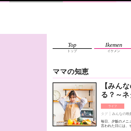
Top
Ikemen
トップ
イケメン
ママの知恵
【みんな
る？～ネ
ライフ
タグ
みんなの晩
毎日、夕飯のメニ
言われた日には、そ