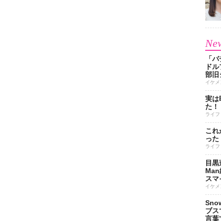
New
「バ
ドル
部旧
イケメ
実は
た！
ライフ
これ
った
ライフ
目黒
Ma
スマイ
イケメ
Sn
ブス
言葉