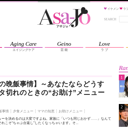
イケメン
ラ
SEARCH
Aging Care
Geino
Love
エイジングケア
芸 能
ラ ブ
Ran
1
の晩飯事情】～あなたならどうす
タ切れのときの“お助け”メニュー
2
飯事情
夕食メニュー
ママの知恵
お助けメニュー
ューを決めるのは大変ですよね。家族に「いつも同じおかず……」なんて
れこそ“ちゃぶ台返し”したくなっちゃいます。そ...