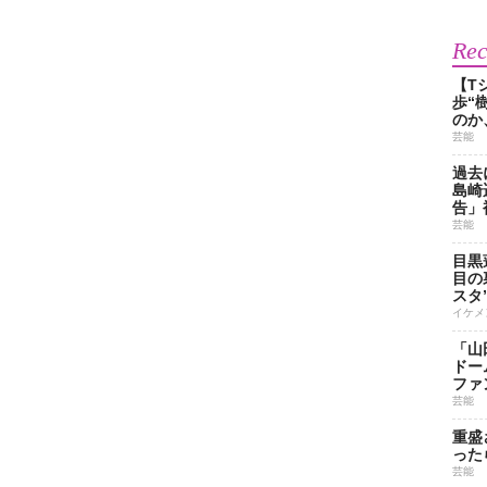
Re
【T
歩“
のか
芸能
過去
島崎
告」
芸能
目黒
目の
スタ
イケメ
「山
ドー
ファ
芸能
重盛
った
芸能