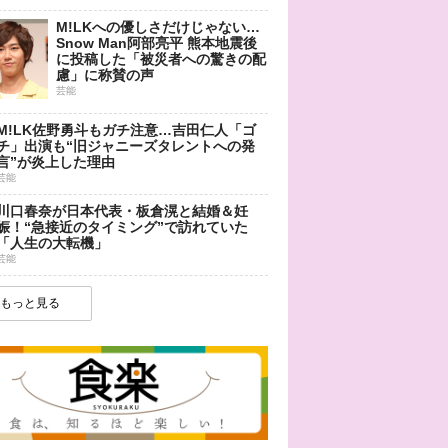
M!LKへの優しさだけじゃない…
Snow Man阿部亮平 熊本地震後
に投稿した「被災者への驚きの配
慮」に称賛の声
芸能
M!LK佐野勇斗もガチ注意…吉田仁人「ゴ
チ」出演も“旧ジャニーズタレントへの発
言”が炎上した理由
芸能
川口春奈が日本代表・板倉滉と結婚＆妊
娠！“急接近のタイミング”で訪れていた
「人生の大転機」
芸能
もっと見る