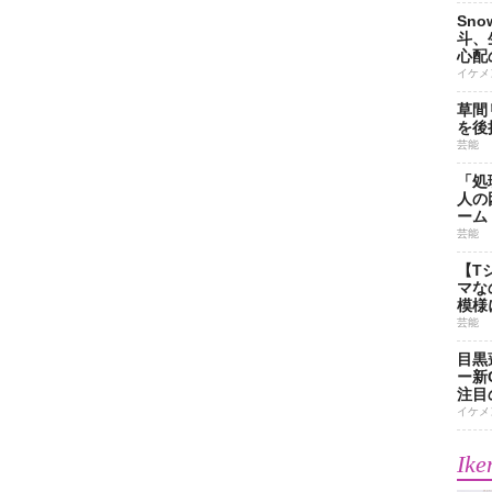
Sn
斗、
心配
イケメ
草間
を後
芸能
「処
人の
ーム
芸能
【T
マな
模様
芸能
目黒
ー新
注目
イケメ
Ike