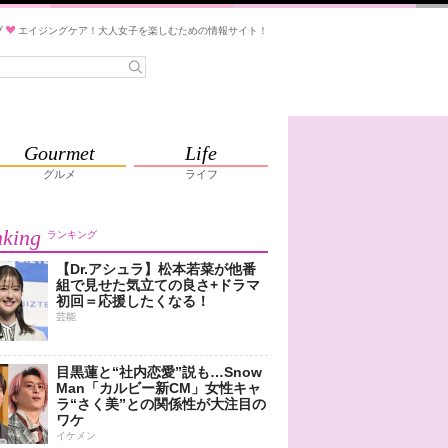
ブ
エイジングケア！大人女子を楽しむための情報サイト！
Gourmet
Life
グルメ
ライフ
king
ランキング
【Dr.アシュラ】松本若菜が他番
組で見せた気立ての良さ+ドラマ
初回＝応援したくなる！
芸能
目黒蓮と“社内恋愛”説も…Snow
Man「カルビー新CM」女性キャ
ラ“さく美”との関係性が大注目の
ワケ
イケメン