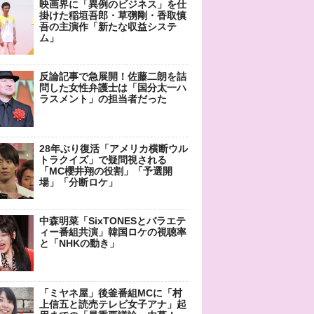
映画界に「異例のビジネス」を仕
掛けた稲垣吾郎・草彅剛・香取慎
吾の主演作「新たな収益システ
ム」
反論記事で急展開！佐藤二朗を詰
問した女性弁護士は「国分太一ハ
ラスメント」の担当者だった
28年ぶり復活「アメリカ横断ウル
トラクイズ」で疑問視される
「MC櫻井翔の役割」「予選開
場」「分断ロケ」
中森明菜「SixTONESとバラエテ
ィー番組共演」韓国ロケの視聴率
と「NHKの動き」
「ミヤネ屋」後釜番組MCに「村
上信五と読売テレビ女子アナ」起