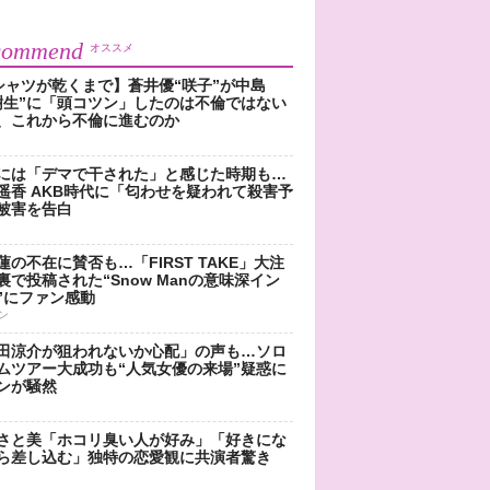
commend
オススメ
シャツが乾くまで】蒼井優“咲子”が中島
樹生”に「頭コツン」したのは不倫ではない
、これから不倫に進むのか
には「デマで干された」と感じた時期も…
遥香 AKB時代に「匂わせを疑われて殺害予
被害を告白
蓮の不在に賛否も…「FIRST TAKE」大注
裏で投稿された“Snow Manの意味深イン
”にファン感動
ン
田涼介が狙われないか心配」の声も…ソロ
ムツアー大成功も“人気女優の来場”疑惑に
ンが騒然
さと美「ホコリ臭い人が好み」「好きにな
ら差し込む」独特の恋愛観に共演者驚き