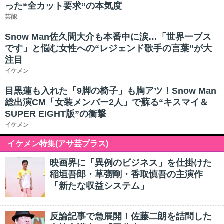
った“全カット要求”の本気度
芸能
Snow Man佐久間大介も本番中に涙…「世界一ブス
です」と悩む女性への“レジェンド歌手の言葉”が大
注目
イケメン
目黒蓮も入れた「9脚の椅子」も胸アツ！Snow Man
総出演CM「女装メンバー2人」で蘇る“キスマイ＆
SUPER EIGHT版”の衝撃
イケメン
イケメン特集(アサ芸プラス)
映画界に「異例のビジネス」を仕掛けた
稲垣吾郎・草彅剛・香取慎吾の主演作
「新たな収益システム」
反論記事で急展開！佐藤二朗を詰問した