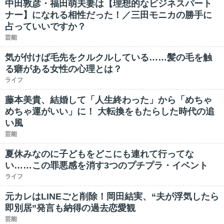
中田敦彦・福田萌夫妻は【理想的なビジネスパート
ナー】になれる相性だった！／三田モニカの勝手に
占っていいですか？
芸能
気が付けば毛先をクルクルしている……髪の毛を触
る癖がある女性の心理とは？
ライフ
藤本美貴、結婚して「人生終わった」から「めちゃ
めちゃ運がいい」に！ 大転換をもたらした時代の追
い風
芸能
夏休みなのに子どもをどこにも連れて行ってな
い……この罪悪感を消す3つのプチプラ・イベント
ライフ
元カレはLINEごと削除！岡田結実、“夫が浮気したら
即別居”発言も納得の過去恋愛観
芸能