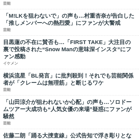
芸能
「M!LKを狙わないで」の声も…村重杏奈が告白した
「推しメンバーへの熱烈愛」にファンが大警戒
芸能
目黒蓮の不在に賛否も…「FIRST TAKE」大注目の
裏で投稿された“Snow Manの意味深インスタ”にフ
ァン感動
イケメン
横浜流星「BL発言」に批判殺到！それでも芸能関係
者が「クレームは無理筋」と断じるワケ
芸能
「山田涼介が狙われないか心配」の声も…ソロドー
ムツアー大成功も“人気女優の来場”疑惑にファンが
騒然
芸能
佐藤二朗「踊る大捜査線」公式告知で浮き彫りとな