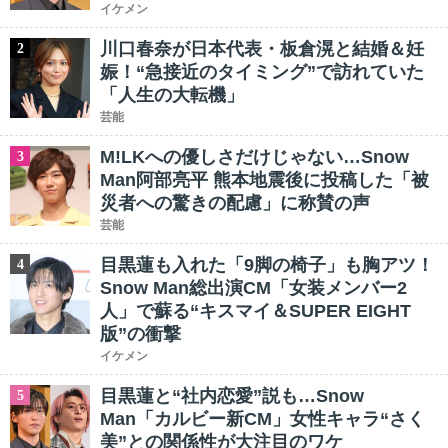
イケメン
川口春奈が日本代表・板倉滉と結婚＆妊
2
娠！“急接近のタイミング”で訪れていた
「人生の大転機」
芸能
M!LKへの優しさだけじゃない…Snow
3
Man阿部亮平 熊本地震後に投稿した「被
災者への驚きの配慮」に称賛の声
芸能
目黒蓮も入れた「9脚の椅子」も胸アツ！
4
Snow Man総出演CM「女装メンバー2
人」で蘇る“キスマイ＆SUPER EIGHT
版”の衝撃
イケメン
目黒蓮と“社内恋愛”説も…Snow
5
Man「カルビー新CM」女性キャラ“さく
美”との関係性が大注目のワケ