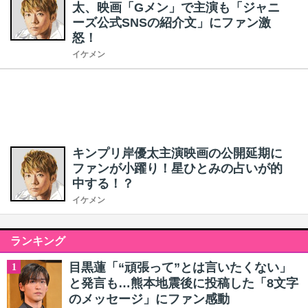
太、映画「Gメン」で主演も「ジャニ
ーズ公式SNSの紹介文」にファン激
怒！
イケメン
キンプリ岸優太主演映画の公開延期に
ファンが小躍り！星ひとみの占いが的
中する！？
イケメン
ランキング
目黒蓮「“頑張って”とは言いたくない」
1
と発言も…熊本地震後に投稿した「8文字
のメッセージ」にファン感動