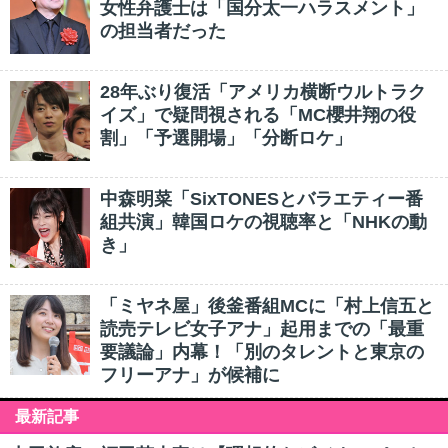
女性弁護士は「国分太一ハラスメント」
の担当者だった
28年ぶり復活「アメリカ横断ウルトラク
イズ」で疑問視される「MC櫻井翔の役
割」「予選開場」「分断ロケ」
中森明菜「SixTONESとバラエティー番
組共演」韓国ロケの視聴率と「NHKの動
き」
「ミヤネ屋」後釜番組MCに「村上信五と
読売テレビ女子アナ」起用までの「最重
要議論」内幕！「別のタレントと東京の
フリーアナ」が候補に
最新記事