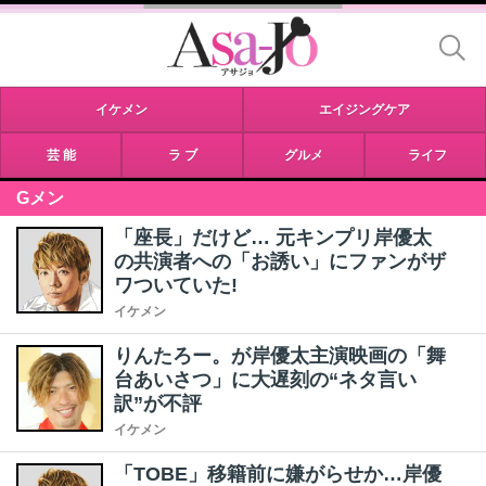
イケメン
エイジングケア
芸 能
ラ ブ
グルメ
ライフ
Gメン
「座長」だけど… 元キンプリ岸優太
の共演者への「お誘い」にファンがザ
ワついていた!
イケメン
りんたろー。が岸優太主演映画の「舞
台あいさつ」に大遅刻の“ネタ言い
訳”が不評
イケメン
「TOBE」移籍前に嫌がらせか…岸優