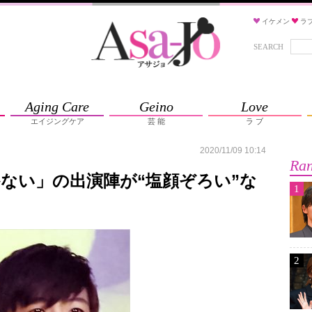
イケメン
ラ
SEARCH
Aging Care
Geino
Love
エイジングケア
芸 能
ラ ブ
2020/11/09 10:14
Ran
ない」の出演陣が“塩顔ぞろい”な
1
2