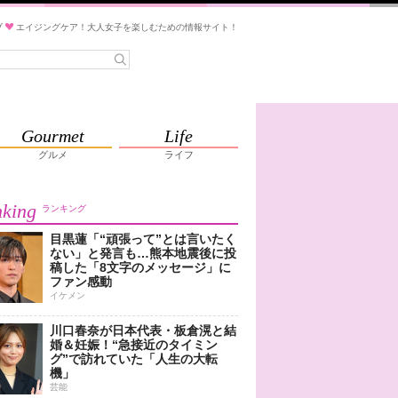
ブ
エイジングケア！大人女子を楽しむための情報サイト！
Gourmet
Life
グルメ
ライフ
king
ランキング
目黒蓮「“頑張って”とは言いたく
ない」と発言も…熊本地震後に投
稿した「8文字のメッセージ」に
ファン感動
イケメン
川口春奈が日本代表・板倉滉と結
婚＆妊娠！“急接近のタイミン
グ”で訪れていた「人生の大転
機」
芸能