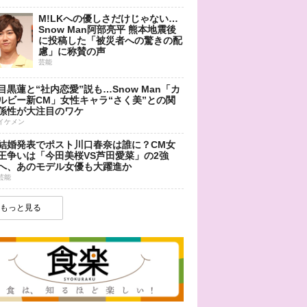
M!LKへの優しさだけじゃない…
Snow Man阿部亮平 熊本地震後
に投稿した「被災者への驚きの配
慮」に称賛の声
芸能
目黒蓮と“社内恋愛”説も…Snow Man「カ
ルビー新CM」女性キャラ“さく美”との関
係性が大注目のワケ
イケメン
結婚発表でポスト川口春奈は誰に？CM女
王争いは「今田美桜VS芦田愛菜」の2強
へ、あのモデル女優も大躍進か
芸能
もっと見る