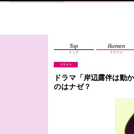
Top
Ikemen
トップ
イケメン
イケメン
ドラマ「岸辺露伴は動か
のはナゼ？