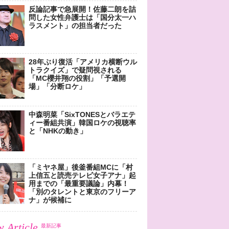
反論記事で急展開！佐藤二朗を詰
問した女性弁護士は「国分太一ハ
ラスメント」の担当者だった
28年ぶり復活「アメリカ横断ウル
トラクイズ」で疑問視される
「MC櫻井翔の役割」「予選開
場」「分断ロケ」
中森明菜「SixTONESとバラエテ
ィー番組共演」韓国ロケの視聴率
と「NHKの動き」
「ミヤネ屋」後釜番組MCに「村
上信五と読売テレビ女子アナ」起
用までの「最重要議論」内幕！
「別のタレントと東京のフリーア
ナ」が候補に
 Article
最新記事