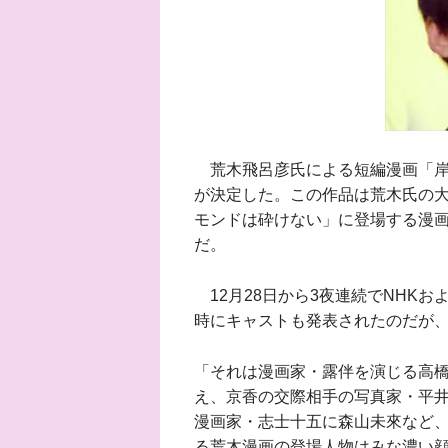
荒木飛呂彦氏による短編漫画「岸
が決定した。この作品は荒木氏の大
モンドは砕けない」に登場する漫
だ。
12月28日から3夜連続でNHKお
時にキャストも発表されたのだが
「それは漫画家・露伴を演じる高
え、京香の交際相手の写真家・平井
漫画家・志士十五に森山未來など、
る荒木漫画の登場人物はみな濃い