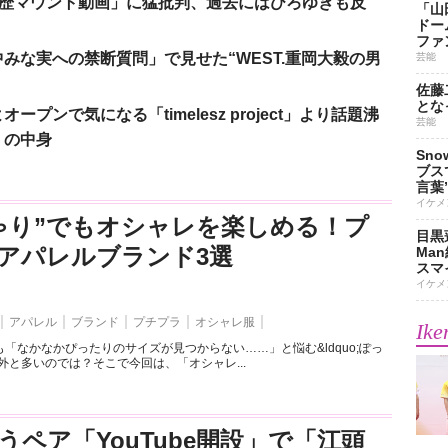
「学歴マウント動画」に猛批判、過去にはひろゆきも反
「山
ドー
ファ
みな実への禁断質問」で見せた“WEST.重岡大毅の男
芸能
佐藤
とな
ンで気になる「timelesz project」より話題沸
芸能
」の中身
Sn
ブス
言葉
イケメ
ゃり”でもオシャレを楽しめる！プ
目黒
アパレルブランド3選
Ma
スマイ
イケメ
アパレル
ブランド
プチプラ
オシャレ服
Ike
「なかなかぴったりのサイズが見つからない……」と悩む&ldquo;ぽっ
外と多いのでは？そこで今回は、「オシャレ...
うペア「YouTube開設」で「江頭