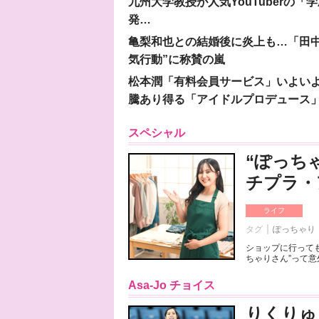
九州大学教授が人気YouTuberの
発…
亀梨和也との結婚後に炎上も…「田中
気行動”に称賛の嵐
松本潤「有料会員サービス」いよいよオープ
騰あり得る「アイドルプロデュース
スペシャル
“ぽっち
チプラ・
ライフ
タグ
ぽっちゃり
ショップに行っても
ちゃりさん”って意
Asa-Jo チョイス
りくりゅ