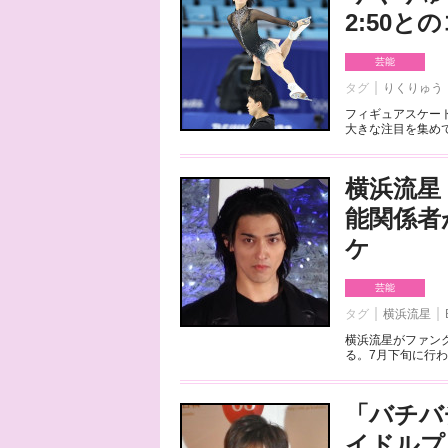
2:50
芸能
タグ
りくりゅう
フィギュアスケート
大きな注目を集めて
横浜流星
能関係者
ケ
芸能
タグ
横浜流星
横浜流星がファンク
る。7月下旬に行わ
「バチバ
イドルプ