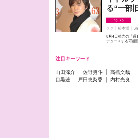
る“一部
イケメン
タグ
松本潤
Sn
8月4日発売の「
デュースする可能性
注目キーワード
山田涼介
佐野勇斗
高橋文哉
目黒蓮
戸田恵梨香
内村光良