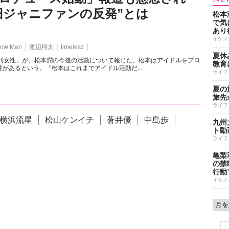
旧ジャニファンの反発”とは
松本
で気に
あり
イケメ
ow Man
渡辺翔太
timelesz
夏休
週刊女性」が、松本潤の今後の活動について報じた。松本はアイドルをプロ
教育
があるという。「松本はこれまでアイドル活動だ...
ライフ
夏の
旅先
ライフ
横浜流星
松山ケンイチ
蒼井優
中島歩
九州
ト動
ライフ
亀梨
の禁
行動
イケメ