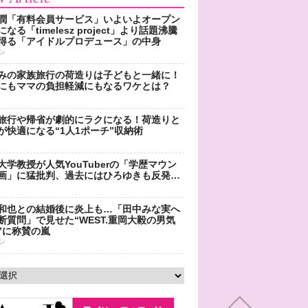
潤「有料会員サービス」いよいよオープン
なる「timelesz project」より話題沸騰
得る「アイドルプロデュース」の中身
ン
みの家族旅行の荷造りは子どもと一緒に！
にもママの負担軽減にもなるワケとは？
旅行や帰省が劇的にラクになる！荷造りと
が快適になる“1人1ポーチ”収納術
大学教授が人気YouTuberの「学歴マウン
画」に猛批判、過去にはひろゆきも反発…
和也との結婚後に炎上も…「田中みな実へ
断質問」で見せた“WEST.重岡大毅の男気
”に称賛の嵐
ン