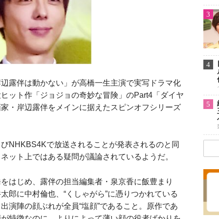
3
4
辺露伴は動かない」が高橋一生主演で実写ドラマ化
ヒット作「ジョジョの奇妙な冒険」のPart4「ダイヤ
5
画家・岸辺露伴をメインに据えたスピンオフシリーズ
よびNHKBS4Kで放送されることが発表されるのと同
、ネット上ではある疑問が議論されているようだ。
橋をはじめ、露伴の担当編集者・泉京香に飯豊まり
太郎に中村倫也、“くしゃがら”に憑りつかれている
出演陣の顔ぶれが全員“塩顔”であること。原作であ
顔が特徴なのに、よりによって薄い顔の役者ばかりを