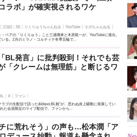
とのコラボ」が確実視されるワケ
江頭2：50
りくりゅうちゃんねる
YouTube
エガちゃんねる
・ペアの「りくりゅう」こと三浦璃来と木原龍一が、YouTubeに進出。
いる。2月のミラノ・コルティナ冬季五輪で...
「BL発言」に批判殺到！それでも芸
が「クレームは無理筋」と断じるワ
BL
X
ファン
ラブの生配信で語った&ldquo;BL観”が、思わぬ炎上騒動に発展してい
れた会員限定のライブ配信で、ファンから...
チに荒れそう」の声も…松本潤「ア
ロデュース始動」報道も懸念され
New