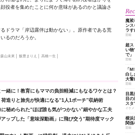
塩顔役者を集めたことに何か意味があるのかと議論さ
Re
）
魔裟
ンス
るドラマ「岸辺露伴は動かない」。原作者である荒
ラす
芸能
ているのだろうか。
超ス
い物
で」
森山未來
飯豊まりえ
高橋一生
芸能
「M
白し
大警
芸能
と一緒に！教育にもママの負担軽減にもなるワケとは？
目黒
目の
荷造りと旅先が快適になる“1人1ポーチ”収納術
スタ
イケメ
に秘められた“ほぼ誰も気がつかない”細やかな工夫
横浜
nがアップした「意味深動画」に飛び交う“期待度マック
関係
芸能