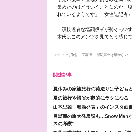
集めたのはどういうことなのか、
れているようです」（女性誌記者
演技達者な塩顔役者が勢ぞろいす
木氏はこのメンツを見てどう感じ
タグ
中村倫也
実写版
岸辺露伴は動かない
関連記事
夏休みの家族旅行の荷造りは子ども
夏の旅行や帰省が劇的にラクになる！
山本里菜「離婚発表」のインスタ画像
目黒蓮の重大発表説も…Snow Ma
スの考察”