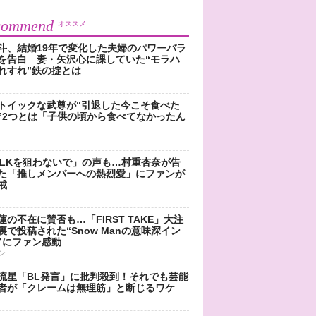
commend
オススメ
斗、結婚19年で変化した夫婦のパワーバラ
を告白 妻・矢沢心に課していた“モラハ
れすれ”鉄の掟とは
トイックな武尊が“引退した今こそ食べた
”2つとは「子供の頃から食べてなかったん
!LKを狙わないで」の声も…村重杏奈が告
た「推しメンバーへの熱烈愛」にファンが
戒
蓮の不在に賛否も…「FIRST TAKE」大注
裏で投稿された“Snow Manの意味深イン
”にファン感動
ン
流星「BL発言」に批判殺到！それでも芸能
者が「クレームは無理筋」と断じるワケ