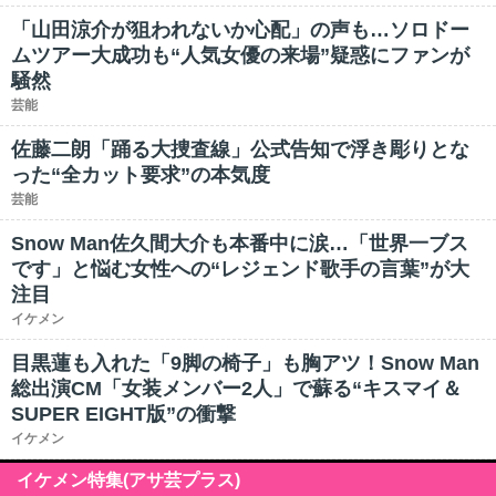
「山田涼介が狙われないか心配」の声も…ソロドー
ムツアー大成功も“人気女優の来場”疑惑にファンが
騒然
芸能
佐藤二朗「踊る大捜査線」公式告知で浮き彫りとな
った“全カット要求”の本気度
芸能
Snow Man佐久間大介も本番中に涙…「世界一ブス
です」と悩む女性への“レジェンド歌手の言葉”が大
注目
イケメン
目黒蓮も入れた「9脚の椅子」も胸アツ！Snow Man
総出演CM「女装メンバー2人」で蘇る“キスマイ＆
SUPER EIGHT版”の衝撃
イケメン
イケメン特集(アサ芸プラス)