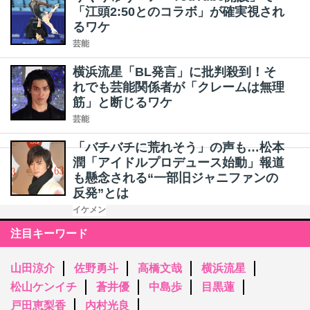
「江頭2:50とのコラボ」が確実視され
るワケ
芸能
横浜流星「BL発言」に批判殺到！そ
れでも芸能関係者が「クレームは無理
筋」と断じるワケ
芸能
「バチバチに荒れそう」の声も…松本
潤「アイドルプロデュース始動」報道
も懸念される“一部旧ジャニファンの
反発”とは
イケメン
注目キーワード
山田涼介
佐野勇斗
高橋文哉
横浜流星
松山ケンイチ
蒼井優
中島歩
目黒蓮
戸田恵梨香
内村光良