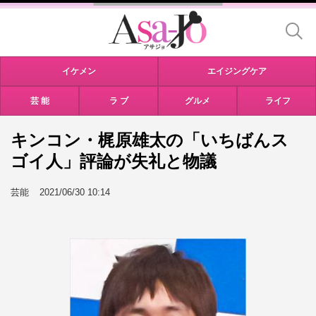
イケメン
エイジングケア
芸 能
ラ ブ
グルメ
ライフ
キンコン・梶原雄太の「いちばんス
ゴイ人」評論が失礼と物議
芸能
2021/06/30 10:14