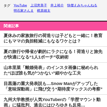
YouTube
上沼恵美子
井上裕介
快傑えみちゃんねる
タグ
明石家さんま
梶原雄太
関連記事
夏休みの家族旅行の荷造りは子どもと一緒に！教育
にもママの負担軽減にもなるワケとは？
夏の旅行や帰省が劇的にラクになる！荷造りと旅先
が快適になる“1人1ポーチ”収納術
山本里菜「離婚発表」のインスタ画像に秘められ
た“ほぼ誰も気がつかない”細やかな工夫
目黒蓮の重大発表説も…Snow Manがアップした
「意味深動画」に飛び交う“期待度マックスの考察”
九州大学教授が人気YouTuberの「学歴マウント動
画」に猛批判、過去にはひろゆきも反発…