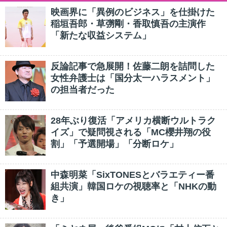
映画界に「異例のビジネス」を仕掛けた
稲垣吾郎・草彅剛・香取慎吾の主演作
「新たな収益システム」
反論記事で急展開！佐藤二朗を詰問した
女性弁護士は「国分太一ハラスメント」
の担当者だった
28年ぶり復活「アメリカ横断ウルトラク
イズ」で疑問視される「MC櫻井翔の役
割」「予選開場」「分断ロケ」
中森明菜「SixTONESとバラエティー番
組共演」韓国ロケの視聴率と「NHKの動
き」