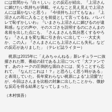
には世間から『白々しい』との反応が続出。『上沼さん
に媚びたい気持ちが満載。そんなこと見え見えで上沼さ
んには届かないと思う』『今頃持ち上げてもなぁ』『上
沼さんの耳に入ることを前提として言ってるね。バレバ
レで恥ずかしいわ』『いまさら上沼さんに媚びるのが違
和感』などの声や、そのスゴさを説明するのにさんまの
名前を出した点にも、『さんまさんも気分悪くするやろ
な』『さんまを変な風に引き合いに出して‥‥大丈夫
か、この人』『さんまさんにも上沼さんにも失礼』など
の反応がありました」（テレビ誌ライター）
梶原は2015年に「えみちゃんねる」新レギュラーに抜
擢された際、番組の顔である上沼について「大ファンで
す。あのトークの圧倒的な面白さには、笑うことすら忘
れて、『なんだこれは！？』と恐ろしく思う時がある」
と表現していた。長年変わらない梶原による“上沼愛”だ
が、今回はさんまを比較の対象に出したことから、微妙
な反応を得る結果となってしまった。
（木村慎吾）