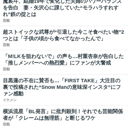
魔裟斗、結婚19年で変化した夫婦のパワーバランス
を告白 妻・矢沢心に課していた“モラハラすれす
れ”鉄の掟とは
芸能
超ストイックな武尊が“引退した今こそ食べたい物”2
つとは「子供の頃から食べてなかったんで」
芸能
「M!LKを狙わないで」の声も…村重杏奈が告白した
「推しメンバーへの熱烈愛」にファンが大警戒
芸能
目黒蓮の不在に賛否も…「FIRST TAKE」大注目の
裏で投稿された“Snow Manの意味深インスタ”にフ
ァン感動
イケメン
横浜流星「BL発言」に批判殺到！それでも芸能関係
者が「クレームは無理筋」と断じるワケ
芸能