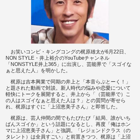
お笑いコンビ・キングコングの梶原雄太が6月22日、
NON STYLE・井上裕介のYouTubeチャンネル
「NONSTYLE井上365」に出演し、芸能界で「スゴイな
ぁと思えた人」を明かした。
梶原は吉本興業で同期の井上と「本音らぶとーく！」
と題された動画で対談。新人時代の悩みや恋愛について
軽快にトークを展開すると、井上から「（芸能界で）こ
の人はスゴイなぁと思えた人は？」との質問が寄せら
れ、梶原はすぐに「上沼恵美子さん」と即答した。
梶原は、芸人仲間の間でもたびたび「結局、誰がいち
ばんスゴイか」という話題になるとし、再度「俺はホン
マに上沼恵美子さん」と強調。「レジェンドクラス（の
タレント）は全員すごい」と前置きつつ、梶原は「上沼