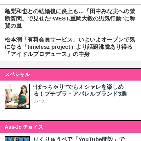
亀梨和也との結婚後に炎上も…「田中みな実への禁
断質問」で見せた“WEST.重岡大毅の男気行動”に称
賛の嵐
松本潤「有料会員サービス」いよいよオープンで気
になる「timelesz project」より話題沸騰あり得る
「アイドルプロデュース」の中身
スペシャル
“ぽっちゃり”でもオシャレを楽しめ
る！プチプラ・アパレルブランド3選
ライフ
Asa-Jo チョイス
りくりゅうペア「YouTube開設」で