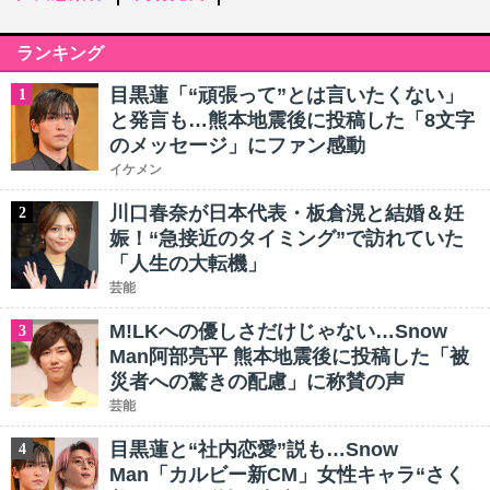
ランキング
目黒蓮「“頑張って”とは言いたくない」
1
と発言も…熊本地震後に投稿した「8文字
のメッセージ」にファン感動
イケメン
川口春奈が日本代表・板倉滉と結婚＆妊
2
娠！“急接近のタイミング”で訪れていた
「人生の大転機」
芸能
M!LKへの優しさだけじゃない…Snow
3
Man阿部亮平 熊本地震後に投稿した「被
災者への驚きの配慮」に称賛の声
芸能
目黒蓮と“社内恋愛”説も…Snow
4
Man「カルビー新CM」女性キャラ“さく