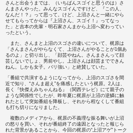
さんと出会うまでは、（いちばんスゴイと思うのは）さ
んまさんやった。みんなスゴイんですけど、『この人、
なんだ！？』って思って。けど、上沼さんと一緒にやら
せてもらってからは『上沼さん、スゴイ！』ってなっ
た」と吉本の先輩・明石家さんまから上沼へ変わってい
ったという。
また、さんまと上沼のスゴさの違いについて、梶原は
「さんまさんがやらなくて、上沼さんがやることが1個あ
るのよ」と切り出し、「顔芸やねん。さんまさんって顔
芸しないでしょ、男前やし。上沼さんは顔芸までできん
ねん。しかも女子。バリ強い」と絶賛していた。
「番組で共演するようになってから、上沼のスゴさを間
近で知り、“さんま超え”を痛感したという梶原。2人は、
長く『快傑えみちゃんねる』（関西テレビ）にて親子の
ような関係性でしたが、昨年夏に梶原が上沼の逆鱗に触
れたとして突如番組を降板し、それから程なくして番組
も打ち切りになりました。
複数のメディアから、梶原の不義理な振る舞いが上沼
の怒りを買い、それが番組終了の遠因となったと報じら
れた背景があることから、今回の梶原の“上沼アゲ”トーク