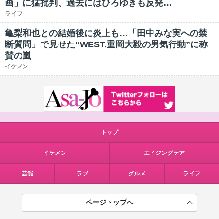
画」に猛批判、過去にはひろゆきも反発…
ライフ
亀梨和也との結婚後に炎上も…「田中みな実への禁
断質問」で見せた“WEST.重岡大毅の男気行動”に称
賛の嵐
イケメン
トップ
イケメン
エイジングケア
芸能
ラブ
グルメ
ライフ
ページトップへ