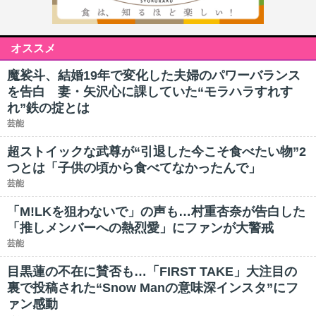
オススメ
魔裟斗、結婚19年で変化した夫婦のパワーバランス
を告白 妻・矢沢心に課していた“モラハラすれす
れ”鉄の掟とは
芸能
超ストイックな武尊が“引退した今こそ食べたい物”2
つとは「子供の頃から食べてなかったんで」
芸能
「M!LKを狙わないで」の声も…村重杏奈が告白した
「推しメンバーへの熱烈愛」にファンが大警戒
芸能
目黒蓮の不在に賛否も…「FIRST TAKE」大注目の
裏で投稿された“Snow Manの意味深インスタ”にフ
ァン感動