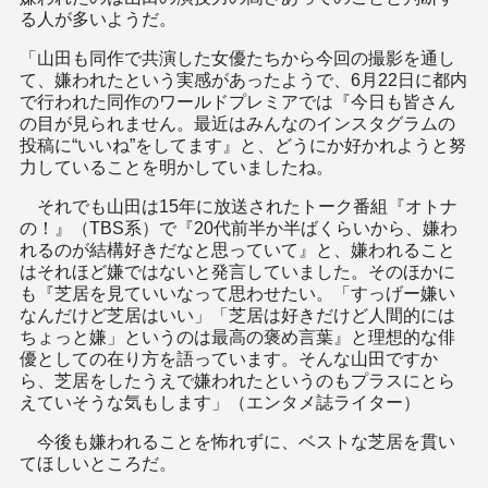
る人が多いようだ。
「山田も同作で共演した女優たちから今回の撮影を通し
て、嫌われたという実感があったようで、6月22日に都内
で行われた同作のワールドプレミアでは『今日も皆さん
の目が見られません。最近はみんなのインスタグラムの
投稿に“いいね”をしてます』と、どうにか好かれようと努
力していることを明かしていましたね。
それでも山田は15年に放送されたトーク番組『オトナ
の！』（TBS系）で『20代前半か半ばくらいから、嫌わ
れるのが結構好きだなと思っていて』と、嫌われること
はそれほど嫌ではないと発言していました。そのほかに
も『芝居を見ていいなって思わせたい。「すっげー嫌い
なんだけど芝居はいい」「芝居は好きだけど人間的には
ちょっと嫌」というのは最高の褒め言葉』と理想的な俳
優としての在り方を語っています。そんな山田ですか
ら、芝居をしたうえで嫌われたというのもプラスにとら
えていそうな気もします」（エンタメ誌ライター）
今後も嫌われることを怖れずに、ベストな芝居を貫い
てほしいところだ。