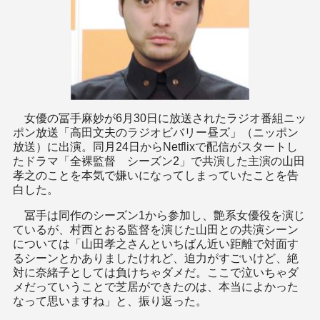
女優の冨手麻妙が6月30日に放送されたラジオ番組ニッ
ポン放送「高田文夫のラジオビバリー昼ズ」（ニッポン
放送）に出演。同月24日からNetflixで配信がスタートし
たドラマ「全裸監督 シーズン2」で共演した主演の山田
孝之のことを本気で嫌いになってしまっていたことを告
白した。
冨手は同作のシーズン1から参加し、艶系女優役を演じ
ているが、村西とおる監督を演じた山田との共演シーン
については「山田孝之さんといちばん近い距離で対面す
るシーンとかありましたけれど、迫力がすごいけど、絶
対に奈緒子としては負けちゃダメだ。ここで泣いちゃダ
メだっていうことで芝居ができたのは、本当によかった
なって思いますね」と、振り返った。