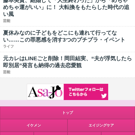
藤本美貴、結婚して「人生終わった」から「めちゃ
めちゃ運がいい」に！ 大転換をもたらした時代の追
い風
芸能
夏休みなのに子どもをどこにも連れて行ってな
い……この罪悪感を消す3つのプチプラ・イベント
ライフ
元カレはLINEごと削除！岡田結実、“夫が浮気したら
即別居”発言も納得の過去恋愛観
芸能
トップ
イケメン
エイジングケア