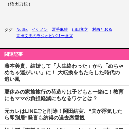
（権田力也）
Netflix
イケメン
冨手麻妙
山田孝之
村西とおる
タグ
高田文夫のラジオビバリー昼ズ
関連記事
藤本美貴、結婚して「人生終わった」から「めちゃ
めちゃ運がいい」に！ 大転換をもたらした時代の
追い風
夏休みの家族旅行の荷造りは子どもと一緒に！教育
にもママの負担軽減にもなるワケとは？
元カレはLINEごと削除！岡田結実、“夫が浮気した
ら即別居”発言も納得の過去恋愛観