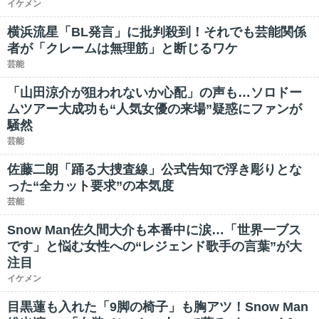
イケメン
横浜流星「BL発言」に批判殺到！それでも芸能関係
者が「クレームは無理筋」と断じるワケ
芸能
「山田涼介が狙われないか心配」の声も…ソロドー
ムツアー大成功も“人気女優の来場”疑惑にファンが
騒然
芸能
佐藤二朗「踊る大捜査線」公式告知で浮き彫りとな
った“全カット要求”の本気度
芸能
Snow Man佐久間大介も本番中に涙…「世界一ブス
です」と悩む女性への“レジェンド歌手の言葉”が大
注目
イケメン
目黒蓮も入れた「9脚の椅子」も胸アツ！Snow Man