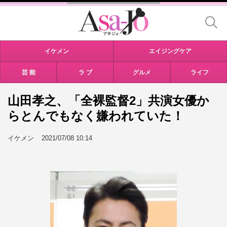
イケメン
エイジングケア
芸 能
ラ ブ
グルメ
ライフ
山田孝之、「全裸監督2」共演女優か
らとんでもなく嫌われていた！
イケメン
2021/07/08 10:14