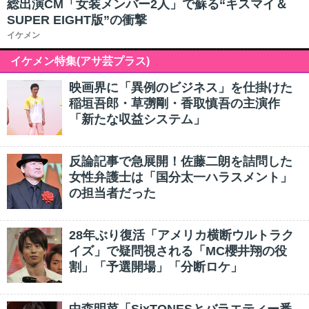
総出演CM「女装メンバー2人」で蘇る“キスマイ＆
SUPER EIGHT版”の衝撃
イケメン
イケメン特集(アサ芸プラス)
映画界に「異例のビジネス」を仕掛けた
稲垣吾郎・草彅剛・香取慎吾の主演作
「新たな収益システム」
反論記事で急展開！佐藤二朗を詰問した
女性弁護士は「国分太一ハラスメント」
の担当者だった
28年ぶり復活「アメリカ横断ウルトラク
イズ」で疑問視される「MC櫻井翔の役
割」「予選開場」「分断ロケ」