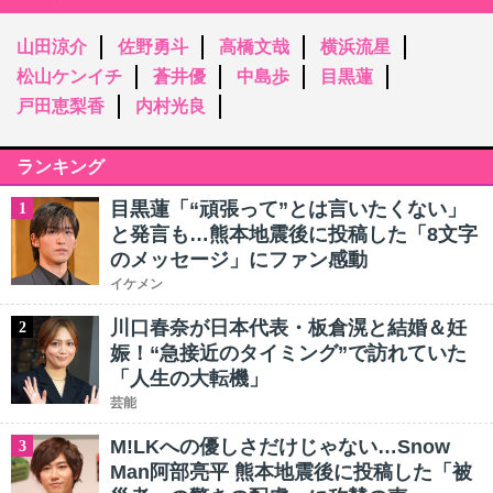
山田涼介
佐野勇斗
高橋文哉
横浜流星
松山ケンイチ
蒼井優
中島歩
目黒蓮
戸田恵梨香
内村光良
ランキング
目黒蓮「“頑張って”とは言いたくない」
1
と発言も…熊本地震後に投稿した「8文字
のメッセージ」にファン感動
イケメン
川口春奈が日本代表・板倉滉と結婚＆妊
2
娠！“急接近のタイミング”で訪れていた
「人生の大転機」
芸能
M!LKへの優しさだけじゃない…Snow
3
Man阿部亮平 熊本地震後に投稿した「被