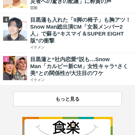
災者への驚きの配慮」に称賛の声
芸能
目黒蓮も入れた「9脚の椅子」も胸アツ！
4
Snow Man総出演CM「女装メンバー2
人」で蘇る“キスマイ＆SUPER EIGHT
版”の衝撃
イケメン
目黒蓮と“社内恋愛”説も…Snow
5
Man「カルビー新CM」女性キャラ“さく
美”との関係性が大注目のワケ
イケメン
もっと見る