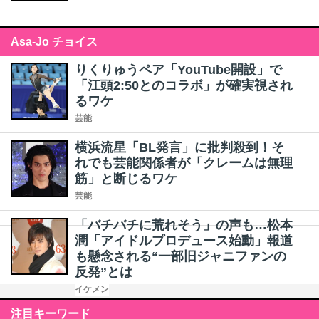
Asa-Jo チョイス
りくりゅうペア「YouTube開設」で
「江頭2:50とのコラボ」が確実視され
るワケ
芸能
横浜流星「BL発言」に批判殺到！そ
れでも芸能関係者が「クレームは無理
筋」と断じるワケ
芸能
「バチバチに荒れそう」の声も…松本
潤「アイドルプロデュース始動」報道
も懸念される“一部旧ジャニファンの
反発”とは
イケメン
注目キーワード