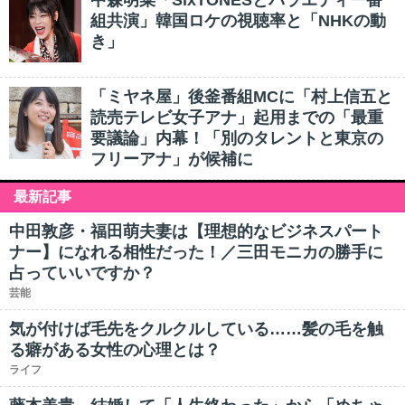
中森明菜「SixTONESとバラエティー番
組共演」韓国ロケの視聴率と「NHKの動
き」
「ミヤネ屋」後釜番組MCに「村上信五と
読売テレビ女子アナ」起用までの「最重
要議論」内幕！「別のタレントと東京の
フリーアナ」が候補に
最新記事
中田敦彦・福田萌夫妻は【理想的なビジネスパート
ナー】になれる相性だった！／三田モニカの勝手に
占っていいですか？
芸能
気が付けば毛先をクルクルしている……髪の毛を触
る癖がある女性の心理とは？
ライフ