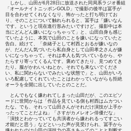
しかし、山田が6月28日に放送された同局系ラジオ番組
「オールナイトニッポンGOLD」で撮影の後半は冨手が
目を合わせてくれなくなり、怖かったと打ち明けてお
り、そのことについて触れられると、冨手は「嫌いなん
です。というと現在進行形みたいですけど。撮影中は本
当にどんどん嫌いになっちゃって」と、山田自身も感じ
ていたように、本気で山田のことを嫌いになっていたと
告白。続けて、「奈緒子として村西とおるが嫌いなの
が、だんだん気づいたら私自身として山田孝之さんが嫌
いになっちゃって。それは本人も気づいているから、や
たらすり寄ってくるんです。褒めてきたり、見つめてき
たり。服がかわいいねとか。それでも来ないでくださ
い、私に関わらないでみたいな状態で」と、山田がいろ
いろ配慮してくれていたことはわかっていながらも拒絶
オーラを全開に出していたとのことだ。
とんでもなく嫌われてしまった山田だが、このエピソ
ードに世間からは「作品を見ている側も村西はムカつい
たな。でも、それって山田さんがそれだけ演技が上手か
ったってことだよね」「さすがカメレオン俳優だな」
「演技とわかっていても共演者から嫌われるってすごい
才能だと思う」などといった声が見受けられ、冨手から
嫌われたのは山田の演技力の高さあってのことと判断す