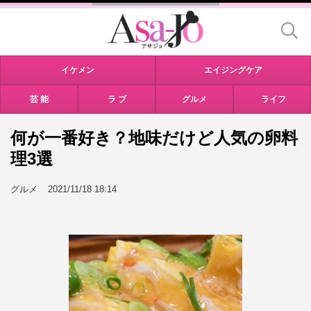
イケメン
エイジングケア
芸 能
ラ ブ
グルメ
ライフ
何が一番好き？地味だけど人気の卵料
理3選
グルメ
2021/11/18 18:14