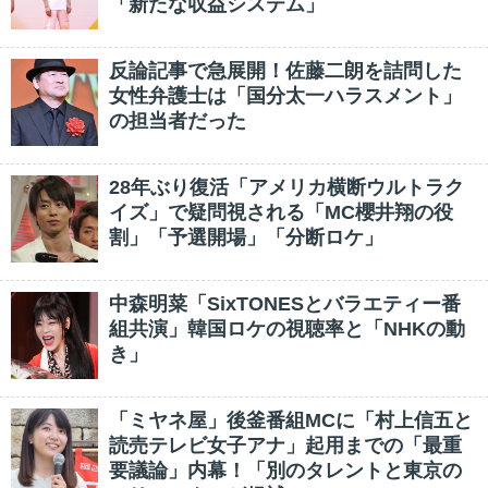
「新たな収益システム」
反論記事で急展開！佐藤二朗を詰問した
女性弁護士は「国分太一ハラスメント」
の担当者だった
28年ぶり復活「アメリカ横断ウルトラク
イズ」で疑問視される「MC櫻井翔の役
割」「予選開場」「分断ロケ」
中森明菜「SixTONESとバラエティー番
組共演」韓国ロケの視聴率と「NHKの動
き」
「ミヤネ屋」後釜番組MCに「村上信五と
読売テレビ女子アナ」起用までの「最重
要議論」内幕！「別のタレントと東京の