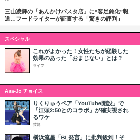
三山凌輝の「あんかけパスタ店」に“客足鈍化”報
道…フードライターが証言する「驚きの評判」
スペシャル
これがよかった！女性たちが経験した
効果のあった「おまじない」とは？
ライフ
Asa-Jo チョイス
りくりゅうペア「YouTube開設」で
「江頭2:50とのコラボ」が確実視され
るワケ
芸能
横浜流星「BL発言」に批判殺到！そ