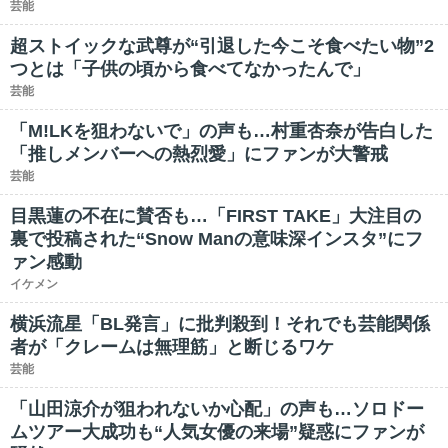
芸能
超ストイックな武尊が“引退した今こそ食べたい物”2
つとは「子供の頃から食べてなかったんで」
芸能
「M!LKを狙わないで」の声も…村重杏奈が告白した
「推しメンバーへの熱烈愛」にファンが大警戒
芸能
目黒蓮の不在に賛否も…「FIRST TAKE」大注目の
裏で投稿された“Snow Manの意味深インスタ”にフ
ァン感動
イケメン
横浜流星「BL発言」に批判殺到！それでも芸能関係
者が「クレームは無理筋」と断じるワケ
芸能
「山田涼介が狙われないか心配」の声も…ソロドー
ムツアー大成功も“人気女優の来場”疑惑にファンが