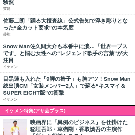
騒然
芸能
佐藤二朗「踊る大捜査線」公式告知で浮き彫りとな
った“全カット要求”の本気度
芸能
Snow Man佐久間大介も本番中に涙…「世界一ブス
です」と悩む女性への“レジェンド歌手の言葉”が大
注目
イケメン
目黒蓮も入れた「9脚の椅子」も胸アツ！Snow Man
総出演CM「女装メンバー2人」で蘇る“キスマイ＆
SUPER EIGHT版”の衝撃
イケメン
イケメン特集(アサ芸プラス)
映画界に「異例のビジネス」を仕掛けた
稲垣吾郎・草彅剛・香取慎吾の主演作