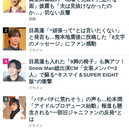
面」披露も「夫は見抜けなかったの
か…」切ない反響
芸能
目黒蓮「“頑張って”とは言いたくない」
2
と発言も…熊本地震後に投稿した「8文字
のメッセージ」にファン感動
イケメン
目黒蓮も入れた「9脚の椅子」も胸アツ！
3
Snow Man総出演CM「女装メンバー2
人」で蘇る“キスマイ＆SUPER EIGHT
版”の衝撃
イケメン
「バチバチに荒れそう」の声も…松本潤
4
「アイドルプロデュース始動」報道も懸
念される“一部旧ジャニファンの反発”と
は
イケメン