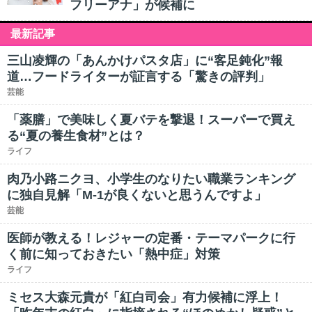
フリーアナ」が候補に
最新記事
三山凌輝の「あんかけパスタ店」に“客足鈍化”報
道…フードライターが証言する「驚きの評判」
芸能
「薬膳」で美味しく夏バテを撃退！スーパーで買え
る“夏の養生食材”とは？
ライフ
肉乃小路ニクヨ、小学生のなりたい職業ランキング
に独自見解「M-1が良くないと思うんですよ」
芸能
医師が教える！レジャーの定番・テーマパークに行
く前に知っておきたい「熱中症」対策
ライフ
ミセス大森元貴が「紅白司会」有力候補に浮上！