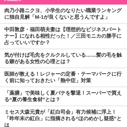
肉乃小路ニクヨ、小学生のなりたい職業ランキング
に独自見解「M-1が良くないと思うんですよ」
中田敦彦・福田萌夫妻は【理想的なビジネスパート
ナー】になれる相性だった！／三田モニカの勝手に
占っていいですか？
気が付けば毛先をクルクルしている……髪の毛を触
る癖がある女性の心理とは？
医師が教える！レジャーの定番・テーマパークに行
く前に知っておきたい「熱中症」対策
「薬膳」で美味しく夏バテを撃退！スーパーで買え
る“夏の養生食材”とは？
ミセス大森元貴が「紅白司会」有力候補に浮上！
「昨年末の紅白」に指摘される“ほのめかし疑惑”と
は