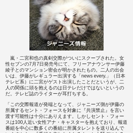
嵐・二宮和也の真剣交際がついにスクープされた。女
性セブンの7月7日発売号にて、フリーアナウンサー伊藤
綾子とのマンション密会が明かされたもの。二人の出会
いは、伊藤がレギュラー出演する「news every.」（日本
テレビ系）に二宮がゲスト出演したことだというが、二
人の関係に頭を抱えるのは日テレだけではないというの
だ。テレビ誌のライターが耳打ちする。
「この交際報道が発端となって、ジャニーズ側が伊藤の
所属するセント・フォースを対象に『共演禁止』を言い
渡す可能性は十分にありえます。しかしセント・フォー
スは100人近い女性アナ・キャスターを抱えており、報道
番組を中心に数多くの番組に所属タレントを送り込んで