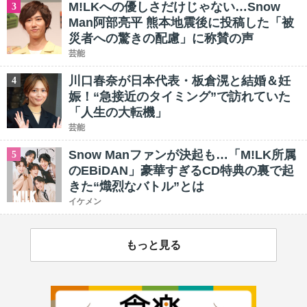
M!LKへの優しさだけじゃない…Snow
3
Man阿部亮平 熊本地震後に投稿した「被
災者への驚きの配慮」に称賛の声
芸能
川口春奈が日本代表・板倉滉と結婚＆妊
4
娠！“急接近のタイミング”で訪れていた
「人生の大転機」
芸能
Snow Manファンが決起も…「M!LK所属
5
のEBiDAN」豪華すぎるCD特典の裏で起
きた“熾烈なバトル”とは
イケメン
もっと見る