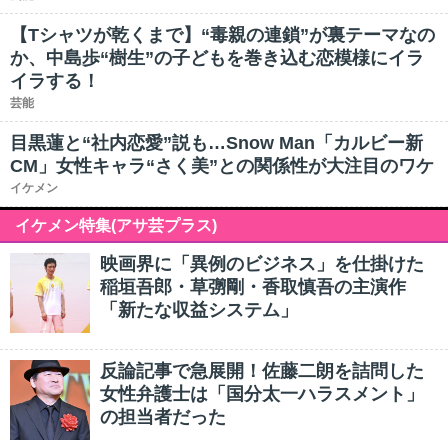
【Tシャツが乾くまで】“毒親の連鎖”が裏テーマなの
か、中島歩“樹生”の子どもを巻き込む恋模様にイラ
イラする！
芸能
目黒蓮と“社内恋愛”説も…Snow Man「カルビー新
CM」女性キャラ“さく美”との関係性が大注目のワケ
イケメン
イケメン特集(アサ芸プラス)
映画界に「異例のビジネス」を仕掛けた
稲垣吾郎・草彅剛・香取慎吾の主演作
「新たな収益システム」
反論記事で急展開！佐藤二朗を詰問した
女性弁護士は「国分太一ハラスメント」
の担当者だった