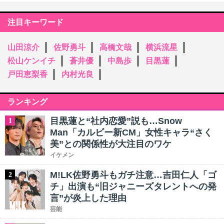
注目キーワード
山田涼介
佐野勇斗
高橋文哉
横浜流星
松山ケンイチ
蒼井優
中島歩
目黒蓮
戸田恵梨香
内村光良
ランキング
目黒蓮と“社内恋愛”説も…Snow
1
Man「カルビー新CM」女性キャラ“さく
美”との関係性が大注目のワケ
イケメン
M!LK佐野勇斗もガチ注意…吉田仁人「ゴ
2
チ」出演も“旧ジャニーズタレントへの発
言”が炎上した理由
芸能