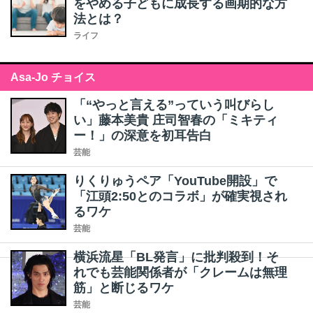
をやめる子どもに成長する画期的な方
法とは？
ライフ
Asa-Jo チョイス
「“やっと言える”っていう叫びらし
い」藤本美貴 庄司智春の「ミキティ
ー！」の深意を初耳告白
芸能
りくりゅうペア「YouTube開設」で
「江頭2:50とのコラボ」が確実視され
るワケ
芸能
横浜流星「BL発言」に批判殺到！そ
れでも芸能関係者が「クレームは無理
筋」と断じるワケ
芸能