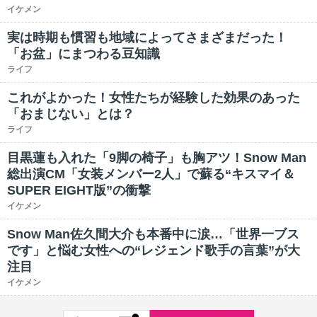
イケメン
実は時期も慣習も地域によってさまざまだった！
「お盆」にまつわる豆知識
ライフ
これがよかった！女性たちが経験した効果のあった
「おまじない」とは？
ライフ
目黒蓮も入れた「9脚の椅子」も胸アツ！Snow Man
総出演CM「女装メンバー2人」で蘇る“キスマイ＆
SUPER EIGHT版”の衝撃
イケメン
Snow Man佐久間大介も本番中に涙…「世界一ブス
です」と悩む女性への“レジェンド歌手の言葉”が大
注目
イケメン