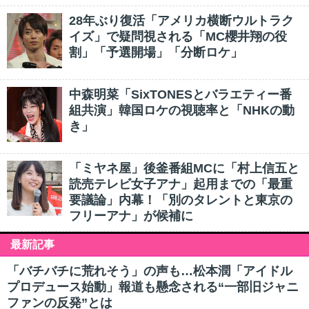
28年ぶり復活「アメリカ横断ウルトラク
イズ」で疑問視される「MC櫻井翔の役
割」「予選開場」「分断ロケ」
中森明菜「SixTONESとバラエティー番
組共演」韓国ロケの視聴率と「NHKの動
き」
「ミヤネ屋」後釜番組MCに「村上信五と
読売テレビ女子アナ」起用までの「最重
要議論」内幕！「別のタレントと東京の
フリーアナ」が候補に
最新記事
「バチバチに荒れそう」の声も…松本潤「アイドル
プロデュース始動」報道も懸念される“一部旧ジャニ
ファンの反発”とは