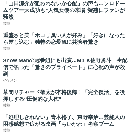
「山田涼介が狙われないか心配」の声も…ソロドー
ムツアー大成功も“人気女優の来場”疑惑にファンが
騒然
芸能
重盛さと美「ホコリ臭い人が好み」「好きになった
ら差し込む」独特の恋愛観に共演者驚き
芸能
Snow Manの冠番組にも出演…M!LK佐野勇斗、生配
信で語った「驚きのプライベート」に心配の声が殺
到
イケメン
草間リチャード敬太が本格復帰！「完全復活」を後
押しする“圧倒的な人徳”
芸能
「処理しきれない」青木裕子、東野幸治…芸能人の
困惑感想で広がる映画「ちいかわ」考察ブーム
芸能