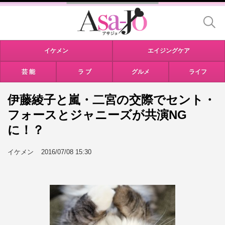
イケメン
エイジングケア
芸 能
ラ ブ
グルメ
ライフ
伊藤綾子と嵐・二宮の交際でセント・
フォースとジャニーズが共演NG
に！？
イケメン
2016/07/08 15:30