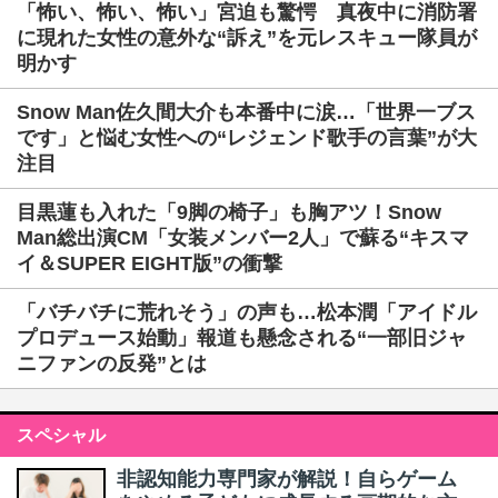
「怖い、怖い、怖い」宮迫も驚愕 真夜中に消防署
に現れた女性の意外な“訴え”を元レスキュー隊員が
明かす
Snow Man佐久間大介も本番中に涙…「世界一ブス
です」と悩む女性への“レジェンド歌手の言葉”が大
注目
目黒蓮も入れた「9脚の椅子」も胸アツ！Snow
Man総出演CM「女装メンバー2人」で蘇る“キスマ
イ＆SUPER EIGHT版”の衝撃
「バチバチに荒れそう」の声も…松本潤「アイドル
プロデュース始動」報道も懸念される“一部旧ジャ
ニファンの反発”とは
スペシャル
非認知能力専門家が解説！自らゲーム