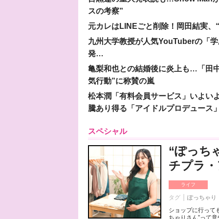
スの考察”
元カレはLINEごと削除！岡田結実
九州大学教授が人気YouTuberの
発…
亀梨和也との結婚後に炎上も…「田中
気行動”に称賛の嵐
松本潤「有料会員サービス」いよいよオープ
騰あり得る「アイドルプロデュース
スペシャル
“ぽっち
チプラ・
ライフ
タグ
ぽっちゃり
ショップに行っても
ちゃりさん”って意