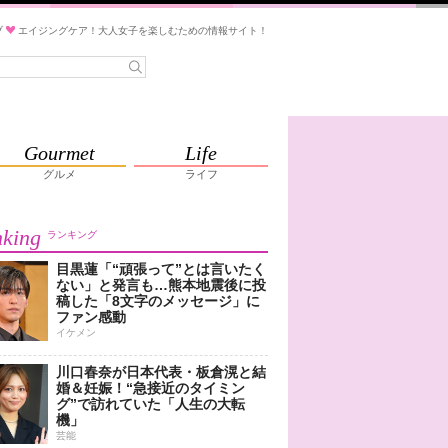
ブ
エイジングケア！大人女子を楽しむための情報サイト！
Gourmet
Life
グルメ
ライフ
king
ランキング
目黒蓮「“頑張って”とは言いたく
ない」と発言も…熊本地震後に投
稿した「8文字のメッセージ」に
ファン感動
イケメン
川口春奈が日本代表・板倉滉と結
婚＆妊娠！“急接近のタイミン
グ”で訪れていた「人生の大転
機」
芸能