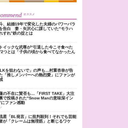
commend
オススメ
斗、結婚19年で変化した夫婦のパワーバラ
を告白 妻・矢沢心に課していた“モラハ
れすれ”鉄の掟とは
トイックな武尊が“引退した今こそ食べた
”2つとは「子供の頃から食べてなかったん
!LKを狙わないで」の声も…村重杏奈が告
た「推しメンバーへの熱烈愛」にファンが
戒
蓮の不在に賛否も…「FIRST TAKE」大注
裏で投稿された“Snow Manの意味深イン
”にファン感動
ン
流星「BL発言」に批判殺到！それでも芸能
者が「クレームは無理筋」と断じるワケ