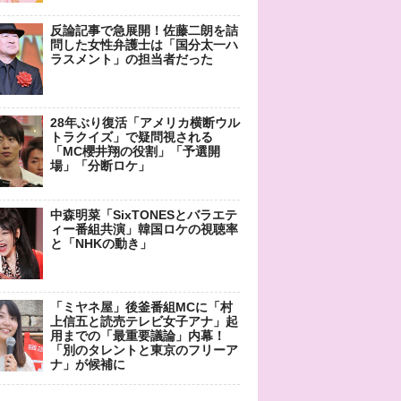
反論記事で急展開！佐藤二朗を詰
問した女性弁護士は「国分太一ハ
ラスメント」の担当者だった
28年ぶり復活「アメリカ横断ウル
トラクイズ」で疑問視される
「MC櫻井翔の役割」「予選開
場」「分断ロケ」
中森明菜「SixTONESとバラエテ
ィー番組共演」韓国ロケの視聴率
と「NHKの動き」
「ミヤネ屋」後釜番組MCに「村
上信五と読売テレビ女子アナ」起
用までの「最重要議論」内幕！
「別のタレントと東京のフリーア
ナ」が候補に