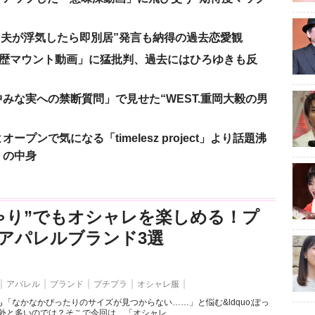
、“夫が浮気したら即別居”発言も納得の過去恋愛観
「学歴マウント動画」に猛批判、過去にはひろゆきも反
みな実への禁断質問」で見せた“WEST.重岡大毅の男
ンで気になる「timelesz project」より話題沸
」の中身
ゃり”でもオシャレを楽しめる！プ
アパレルブランド3選
アパレル
ブランド
プチプラ
オシャレ服
「なかなかぴったりのサイズが見つからない……」と悩む&ldquo;ぽっ
外と多いのでは？そこで今回は、「オシャレ...