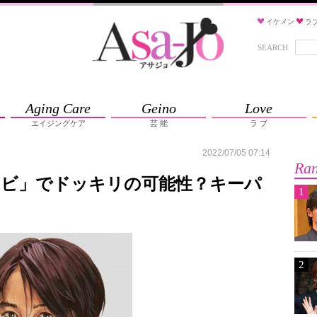
イケメン
ラ
SEARCH
Aging Care
Geino
Love
エイジングケア
芸 能
ラ ブ
2022/07/05 07:14
Ran
レビ」でドッキリの可能性？キーパ
1
2