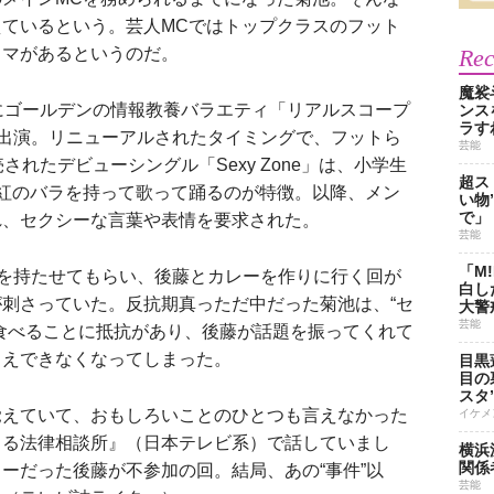
ているという。芸人MCではトップクラスのフット
ウマがあるというのだ。
Re
魔裟
にゴールデンの情報教養バラエティ「リアルスコープ
ンス
ラす
出演。リニューアルされたタイミングで、フットら
芸能
されたデビューシングル「Sexy Zone」は、小学生
超ス
紅のバラを持って歌って踊るのが特徴。以降、メン
い物
で」
れ、セクシーな言葉や表情を要求された。
芸能
「M
を持たせてもらい、後藤とカレーを作りに行く回が
白し
刺さっていた。反抗期真っただ中だった菊池は、“セ
大警
芸能
食べることに抵抗があり、後藤が話題を振ってくれて
さえできなくなってしまった。
目黒
目の
スタ
覚えていて、おもしろいことのひとつも言えなかった
イケメ
きる法律相談所』（日本テレビ系）で話していまし
横浜
関係
ーだった後藤が不参加の回。結局、あの“事件”以
芸能