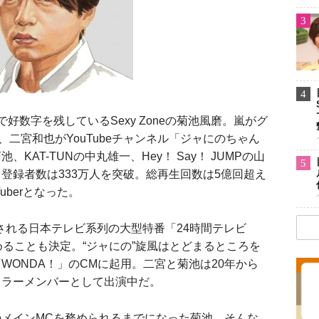
3
4
数字を残しているSexy Zoneの菊池風磨。嵐がグ
、二宮和也がYouTubeチャンネル「ジャにのちゃん
AT-TUNの中丸雄一、Hey！ Say！ JUMPの山
5
登録者数は333万人を突破。総再生回数は5億回超え
uberとなった。
送される日本テレビ系列の大型特番「24時間テレビ
めることも決定。“ジャにの”旋風はとどまるところを
WONDA！」のCMに起用。二宮と菊池は20年から
ュラーメンバーとして出演中だ。
メインMCを務められるまでになった菊池。そんな