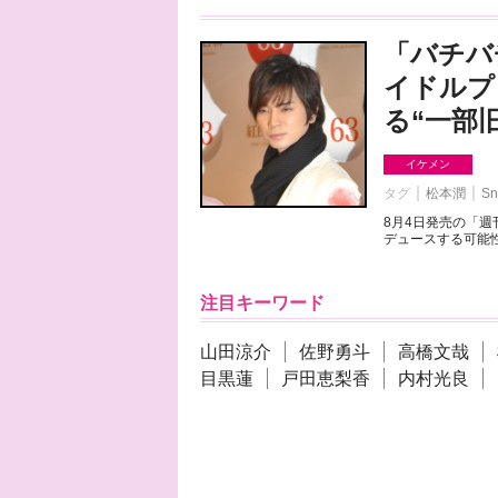
「バチバ
イドルプ
る“一部
イケメン
タグ
松本潤
Sn
8月4日発売の「
デュースする可能性
注目キーワード
山田涼介
佐野勇斗
高橋文哉
目黒蓮
戸田恵梨香
内村光良