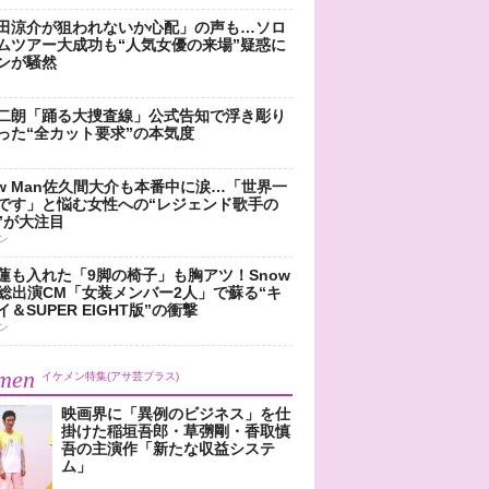
田涼介が狙われないか心配」の声も…ソロ
ムツアー大成功も“人気女優の来場”疑惑に
ンが騒然
二朗「踊る大捜査線」公式告知で浮き彫り
った“全カット要求”の本気度
ow Man佐久間大介も本番中に涙…「世界一
です」と悩む女性への“レジェンド歌手の
”が大注目
ン
蓮も入れた「9脚の椅子」も胸アツ！Snow
n総出演CM「女装メンバー2人」で蘇る“キ
＆SUPER EIGHT版”の衝撃
ン
men
イケメン特集(アサ芸プラス)
映画界に「異例のビジネス」を仕
掛けた稲垣吾郎・草彅剛・香取慎
吾の主演作「新たな収益システ
ム」