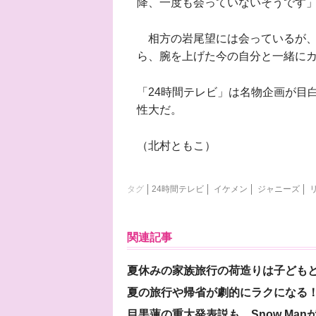
降、一度も会っていないそうです
相方の岩尾望には会っているが、
ら、腕を上げた今の自分と一緒に
「24時間テレビ」は名物企画が目
性大だ。
（北村ともこ）
タグ
24時間テレビ
イケメン
ジャニーズ
関連記事
夏休みの家族旅行の荷造りは子ども
夏の旅行や帰省が劇的にラクになる！
目黒蓮の重大発表説も…Snow Ma