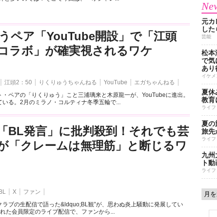
New
元カ
した
うペア「YouTube開設」で「江頭
芸能
とのコラボ」が確実視されるワケ
松本
で気に
あり
イケメ
江頭2：50
りくりゅうちゃんねる
YouTube
エガちゃんねる
夏休
・ペアの「りくりゅう」こと三浦璃来と木原龍一が、YouTubeに進出。
教育
いる。2月のミラノ・コルティナ冬季五輪で...
ライフ
夏の
「BL発言」に批判殺到！それでも芸
旅先
ライフ
が「クレームは無理筋」と断じるワ
九州
ト動
ライフ
BL
X
ファン
ラブの生配信で語った&ldquo;BL観”が、思わぬ炎上騒動に発展してい
れた会員限定のライブ配信で、ファンから...