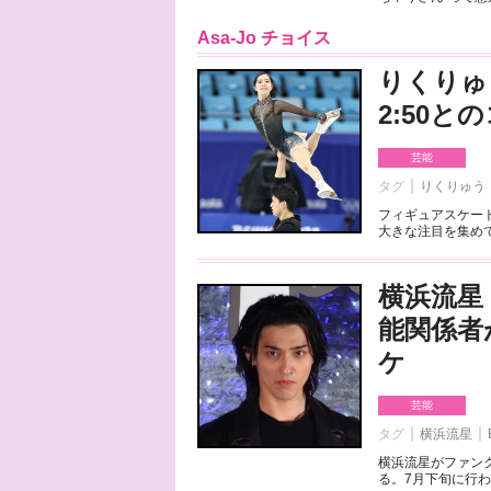
Asa-Jo チョイス
りくりゅ
2:50
芸能
タグ
りくりゅう
フィギュアスケート
大きな注目を集めて
横浜流星
能関係者
ケ
芸能
タグ
横浜流星
横浜流星がファンク
る。7月下旬に行わ