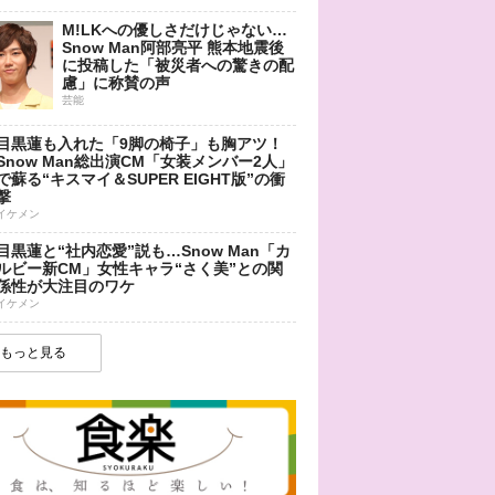
M!LKへの優しさだけじゃない…
Snow Man阿部亮平 熊本地震後
に投稿した「被災者への驚きの配
慮」に称賛の声
芸能
目黒蓮も入れた「9脚の椅子」も胸アツ！
Snow Man総出演CM「女装メンバー2人」
で蘇る“キスマイ＆SUPER EIGHT版”の衝
撃
イケメン
目黒蓮と“社内恋愛”説も…Snow Man「カ
ルビー新CM」女性キャラ“さく美”との関
係性が大注目のワケ
イケメン
もっと見る