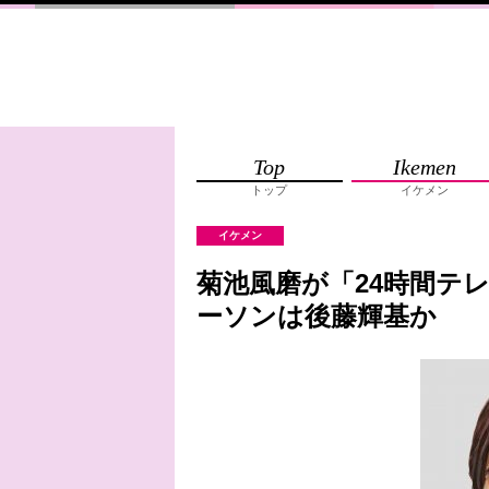
Top
Ikemen
トップ
イケメン
イケメン
菊池風磨が「24時間テ
ーソンは後藤輝基か