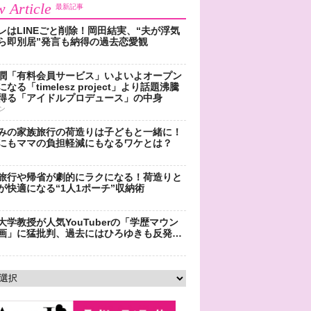
 Article
最新記事
レはLINEごと削除！岡田結実、“夫が浮気
ら即別居”発言も納得の過去恋愛観
潤「有料会員サービス」いよいよオープン
なる「timelesz project」より話題沸騰
得る「アイドルプロデュース」の中身
ン
みの家族旅行の荷造りは子どもと一緒に！
にもママの負担軽減にもなるワケとは？
旅行や帰省が劇的にラクになる！荷造りと
が快適になる“1人1ポーチ”収納術
大学教授が人気YouTuberの「学歴マウン
画」に猛批判、過去にはひろゆきも反発…