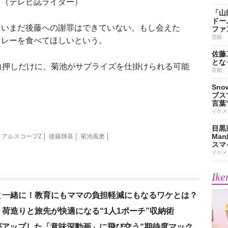
」（テレビ誌ライター）
「山
ドー
いまだ後藤への謝罪はできていない。もし会えた
ファ
芸能
カレーを食べてほしいという。
佐藤
とな
白押しだけに、菊池がサプライズを仕掛けられる可能
芸能
Sn
ブス
言葉
イケメ
目黒
Ma
リアルスコープZ
後藤輝基
菊池風磨
スマイ
イケメ
Ike
と一緒に！教育にもママの負担軽減にもなるワケとは？
荷造りと旅先が快適になる“1人1ポーチ”収納術
nがアップした「意味深動画」に飛び交う“期待度マック