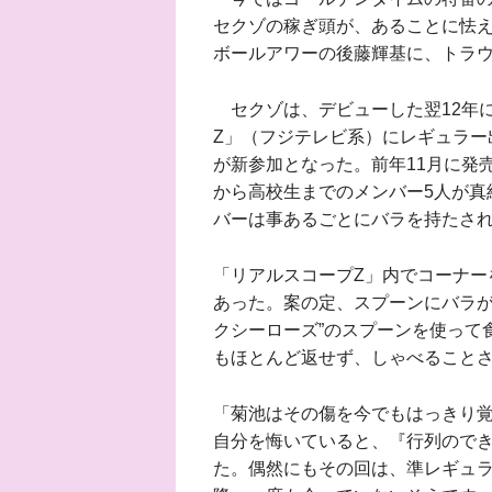
セクゾの稼ぎ頭が、あることに怯え
ボールアワーの後藤輝基に、トラ
セクゾは、デビューした翌12年
Z」（フジテレビ系）にレギュラー
が新参加となった。前年11月に発売
から高校生までのメンバー5人が真
バーは事あるごとにバラを持たさ
「リアルスコープZ」内でコーナー
あった。案の定、スプーンにバラが
クシーローズ”のスプーンを使って
もほとんど返せず、しゃべること
「菊池はその傷を今でもはっきり
自分を悔いていると、『行列ので
た。偶然にもその回は、準レギュラ