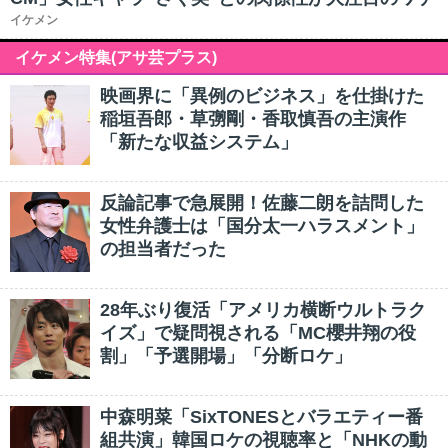
イケメン
イケメン特集(アサ芸プラス)
映画界に「異例のビジネス」を仕掛けた
稲垣吾郎・草彅剛・香取慎吾の主演作
「新たな収益システム」
反論記事で急展開！佐藤二朗を詰問した
女性弁護士は「国分太一ハラスメント」
の担当者だった
28年ぶり復活「アメリカ横断ウルトラク
イズ」で疑問視される「MC櫻井翔の役
割」「予選開場」「分断ロケ」
中森明菜「SixTONESとバラエティー番
組共演」韓国ロケの視聴率と「NHKの動