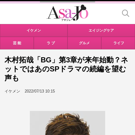
イケメン
エイジングケア
芸 能
ラ ブ
グルメ
ライフ
木村拓哉「BG」第3章が来年始動？ネ
ットではあのSPドラマの続編を望む
声も
イケメン
2022/07/13 10:15