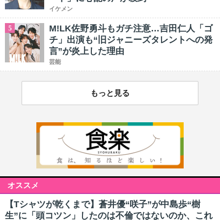
イケメン
M!LK佐野勇斗もガチ注意…吉田仁人「ゴ
5
チ」出演も“旧ジャニーズタレントへの発
言”が炎上した理由
芸能
もっと見る
オススメ
【Tシャツが乾くまで】蒼井優“咲子”が中島歩“樹
生”に「頭コツン」したのは不倫ではないのか、これ