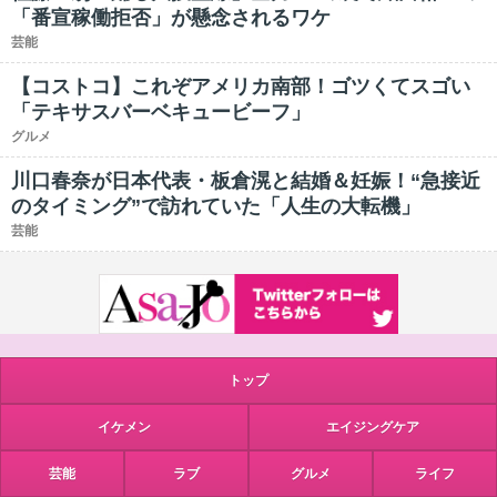
「番宣稼働拒否」が懸念されるワケ
芸能
【コストコ】これぞアメリカ南部！ゴツくてスゴい
「テキサスバーベキュービーフ」
グルメ
川口春奈が日本代表・板倉滉と結婚＆妊娠！“急接近
のタイミング”で訪れていた「人生の大転機」
芸能
トップ
イケメン
エイジングケア
芸能
ラブ
グルメ
ライフ