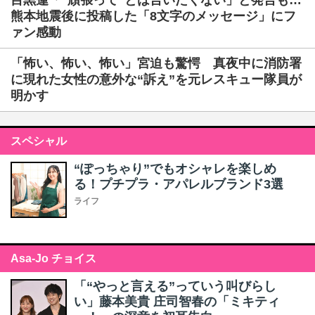
目黒蓮「“頑張って”とは言いたくない」と発言も…
熊本地震後に投稿した「8文字のメッセージ」にフ
ァン感動
「怖い、怖い、怖い」宮迫も驚愕 真夜中に消防署
に現れた女性の意外な“訴え”を元レスキュー隊員が
明かす
スペシャル
“ぽっちゃり”でもオシャレを楽しめ
る！プチプラ・アパレルブランド3選
ライフ
Asa-Jo チョイス
「“やっと言える”っていう叫びらし
い」藤本美貴 庄司智春の「ミキティ