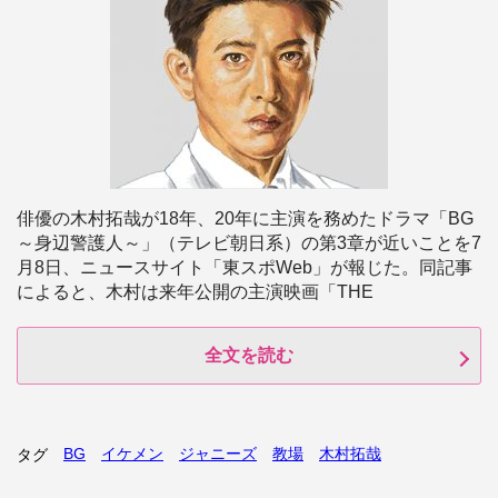
俳優の木村拓哉が18年、20年に主演を務めたドラマ「BG
～身辺警護人～」（テレビ朝日系）の第3章が近いことを7
月8日、ニュースサイト「東スポWeb」が報じた。同記事
によると、木村は来年公開の主演映画「THE
全文を読む
BG
イケメン
ジャニーズ
教場
木村拓哉
タグ