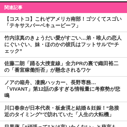
関連記事
【コストコ】これぞアメリカ南部！ゴツくてスゴい
「テキサスバーベキュービーフ」
竹内涼真のきょうだい愛がすごい…弟・唯人の恋人
にぐいぐい、妹・ほのかの彼氏はフットサルで“チ
ェック”
佐藤二朗「踊る大捜査線」全力PRの裏で織田裕二
の「番宣稼働拒否」が懸念されるワケ
ノアの箱舟、凄腕ハッカー、長野専務…
「VIVANT」第12話の多すぎる情報量に考察勢が悲
鳴
川口春奈が日本代表・板倉滉と結婚＆妊娠！“急接
近のタイミング”で訪れていた「人生の大転機」