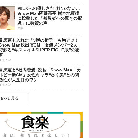
M!LKへの優しさだけじゃない…
Snow Man阿部亮平 熊本地震後
に投稿した「被災者への驚きの配
慮」に称賛の声
芸能
目黒蓮も入れた「9脚の椅子」も胸アツ！
Snow Man総出演CM「女装メンバー2人」
で蘇る“キスマイ＆SUPER EIGHT版”の衝
撃
イケメン
目黒蓮と“社内恋愛”説も…Snow Man「カ
ルビー新CM」女性キャラ“さく美”との関
係性が大注目のワケ
イケメン
もっと見る