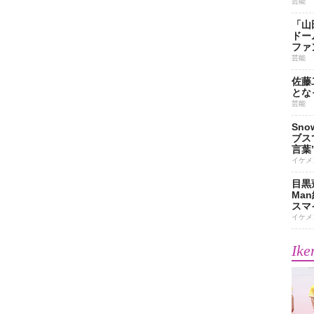
芸能
「山
ドー
ファ
芸能
佐藤
とな
芸能
Sn
ブス
言葉
イケメ
目黒
Ma
スマイ
イケメ
Ike