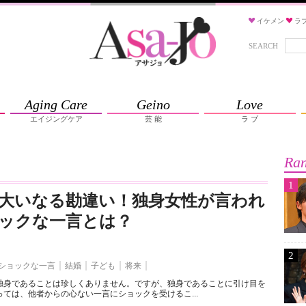
イケメン
ラ
SEARCH
Aging Care
Geino
Love
エイジングケア
芸 能
ラ ブ
Ran
1
大いなる勘違い！独身女性が言われ
ックな一言とは？
2
ショックな一言
結婚
子ども
将来
独身であることは珍しくありません。ですが、独身であることに引け目を
ては、他者からの心ない一言にショックを受けるこ...