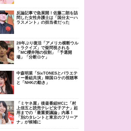
反論記事で急展開！佐藤二朗を詰
問した女性弁護士は「国分太一ハ
ラスメント」の担当者だった
28年ぶり復活「アメリカ横断ウル
トラクイズ」で疑問視される
「MC櫻井翔の役割」「予選開
場」「分断ロケ」
中森明菜「SixTONESとバラエテ
ィー番組共演」韓国ロケの視聴率
と「NHKの動き」
「ミヤネ屋」後釜番組MCに「村
上信五と読売テレビ女子アナ」起
用までの「最重要議論」内幕！
「別のタレントと東京のフリーア
ナ」が候補に