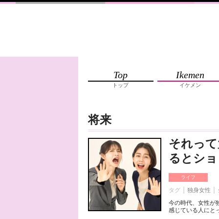
Top
Ikemen
トップ
イケメン
将来
それって
るとショ
ライフ
タグ
独身女性
今の時代、女性が
感じている人にとっ