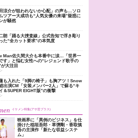
田涼介が狙われないか心配」の声も…ソロ
ムツアー大成功も“人気女優の来場”疑惑に
ンが騒然
二朗「踊る大捜査線」公式告知で浮き彫り
った“全カット要求”の本気度
ow Man佐久間大介も本番中に涙…「世界一
です」と悩む女性への“レジェンド歌手の
”が大注目
ン
蓮も入れた「9脚の椅子」も胸アツ！Snow
n総出演CM「女装メンバー2人」で蘇る“キ
＆SUPER EIGHT版”の衝撃
ン
men
イケメン特集(アサ芸プラス)
映画界に「異例のビジネス」を仕
掛けた稲垣吾郎・草彅剛・香取慎
吾の主演作「新たな収益システ
ム」