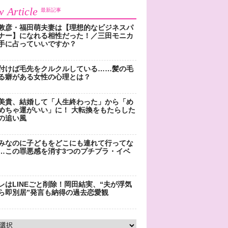
 Article
最新記事
敦彦・福田萌夫妻は【理想的なビジネスパ
ナー】になれる相性だった！／三田モニカ
手に占っていいですか？
付けば毛先をクルクルしている……髪の毛
る癖がある女性の心理とは？
美貴、結婚して「人生終わった」から「め
めちゃ運がいい」に！ 大転換をもたらした
の追い風
みなのに子どもをどこにも連れて行ってな
…この罪悪感を消す3つのプチプラ・イベ
レはLINEごと削除！岡田結実、“夫が浮気
ら即別居”発言も納得の過去恋愛観