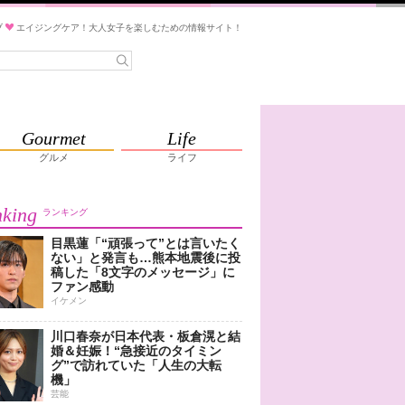
ブ
エイジングケア！大人女子を楽しむための情報サイト！
Gourmet
Life
グルメ
ライフ
king
ランキング
目黒蓮「“頑張って”とは言いたく
ない」と発言も…熊本地震後に投
稿した「8文字のメッセージ」に
ファン感動
イケメン
川口春奈が日本代表・板倉滉と結
婚＆妊娠！“急接近のタイミン
グ”で訪れていた「人生の大転
機」
芸能