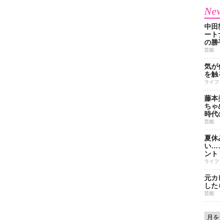
New
中田
ート
の勝
芸能
気が
を触
ライフ
藤本
ちゃ
時代
芸能
夏休
い…
ント
ライフ
元カ
した
芸能