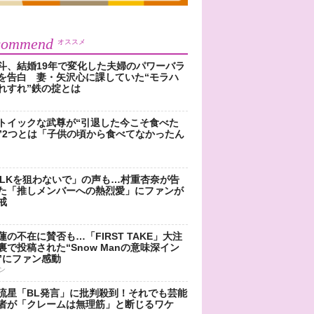
commend
オススメ
斗、結婚19年で変化した夫婦のパワーバラ
を告白 妻・矢沢心に課していた“モラハ
れすれ”鉄の掟とは
トイックな武尊が“引退した今こそ食べた
”2つとは「子供の頃から食べてなかったん
!LKを狙わないで」の声も…村重杏奈が告
た「推しメンバーへの熱烈愛」にファンが
戒
蓮の不在に賛否も…「FIRST TAKE」大注
裏で投稿された“Snow Manの意味深イン
”にファン感動
ン
流星「BL発言」に批判殺到！それでも芸能
者が「クレームは無理筋」と断じるワケ