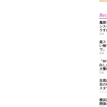
Re
魔裟
ンス
ラす
芸能
超ス
い物
で」
芸能
「M
白し
大警
芸能
目黒
目の
スタ
イケメ
横浜
関係