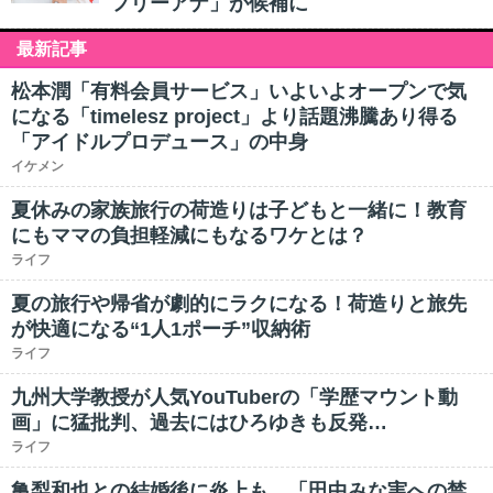
フリーアナ」が候補に
最新記事
松本潤「有料会員サービス」いよいよオープンで気
になる「timelesz project」より話題沸騰あり得る
「アイドルプロデュース」の中身
イケメン
夏休みの家族旅行の荷造りは子どもと一緒に！教育
にもママの負担軽減にもなるワケとは？
ライフ
夏の旅行や帰省が劇的にラクになる！荷造りと旅先
が快適になる“1人1ポーチ”収納術
ライフ
九州大学教授が人気YouTuberの「学歴マウント動
画」に猛批判、過去にはひろゆきも反発…
ライフ
亀梨和也との結婚後に炎上も…「田中みな実への禁