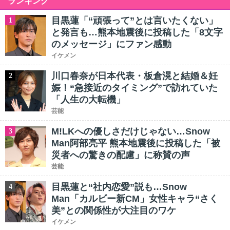
ランキング
目黒蓮「“頑張って”とは言いたくない」
1
と発言も…熊本地震後に投稿した「8文字
のメッセージ」にファン感動
イケメン
川口春奈が日本代表・板倉滉と結婚＆妊
2
娠！“急接近のタイミング”で訪れていた
「人生の大転機」
芸能
M!LKへの優しさだけじゃない…Snow
3
Man阿部亮平 熊本地震後に投稿した「被
災者への驚きの配慮」に称賛の声
芸能
目黒蓮と“社内恋愛”説も…Snow
4
Man「カルビー新CM」女性キャラ“さく
美”との関係性が大注目のワケ
イケメン