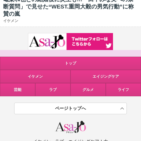
断質問」で見せた“WEST.重岡大毅の男気行動”に称
賛の嵐
イケメン
トップ
イケメン
エイジングケア
芸能
ラブ
グルメ
ライフ
ページトップへ