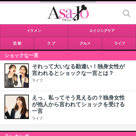
イケメン
エイジングケア
芸 能
ラ ブ
グルメ
ライフ
ショックな一言
それって大いなる勘違い！独身女性が
言われるとショックな一言とは？
ライフ
えっ、私ってそう見えるの？独身女性
が他人から言われてショックを受ける
一言
ライフ