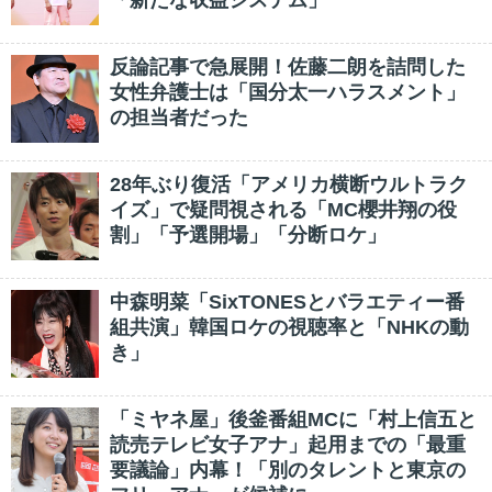
「新たな収益システム」
反論記事で急展開！佐藤二朗を詰問した
女性弁護士は「国分太一ハラスメント」
の担当者だった
28年ぶり復活「アメリカ横断ウルトラク
イズ」で疑問視される「MC櫻井翔の役
割」「予選開場」「分断ロケ」
中森明菜「SixTONESとバラエティー番
組共演」韓国ロケの視聴率と「NHKの動
き」
「ミヤネ屋」後釜番組MCに「村上信五と
読売テレビ女子アナ」起用までの「最重
要議論」内幕！「別のタレントと東京の