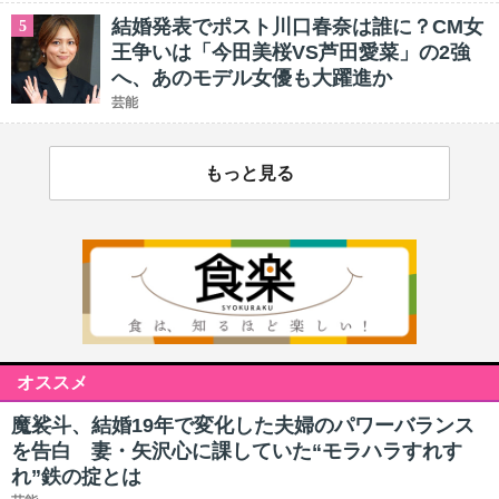
結婚発表でポスト川口春奈は誰に？CM女
5
王争いは「今田美桜VS芦田愛菜」の2強
へ、あのモデル女優も大躍進か
芸能
もっと見る
オススメ
魔裟斗、結婚19年で変化した夫婦のパワーバランス
を告白 妻・矢沢心に課していた“モラハラすれす
れ”鉄の掟とは