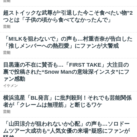
芸能
超ストイックな武尊が“引退した今こそ食べたい物”2
つとは「子供の頃から食べてなかったんで」
芸能
「M!LKを狙わないで」の声も…村重杏奈が告白した
「推しメンバーへの熱烈愛」にファンが大警戒
芸能
目黒蓮の不在に賛否も…「FIRST TAKE」大注目の
裏で投稿された“Snow Manの意味深インスタ”にフ
ァン感動
イケメン
横浜流星「BL発言」に批判殺到！それでも芸能関係
者が「クレームは無理筋」と断じるワケ
芸能
「山田涼介が狙われないか心配」の声も…ソロドー
ムツアー大成功も“人気女優の来場”疑惑にファンが