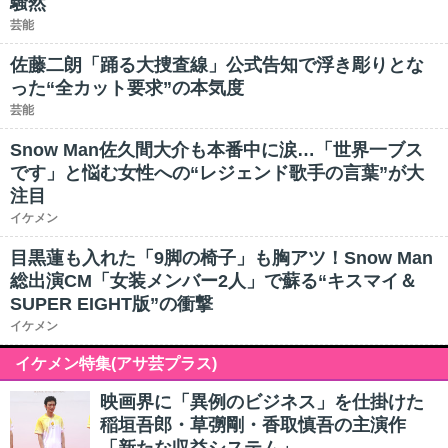
騒然
芸能
佐藤二朗「踊る大捜査線」公式告知で浮き彫りとな
った“全カット要求”の本気度
芸能
Snow Man佐久間大介も本番中に涙…「世界一ブス
です」と悩む女性への“レジェンド歌手の言葉”が大
注目
イケメン
目黒蓮も入れた「9脚の椅子」も胸アツ！Snow Man
総出演CM「女装メンバー2人」で蘇る“キスマイ＆
SUPER EIGHT版”の衝撃
イケメン
イケメン特集(アサ芸プラス)
映画界に「異例のビジネス」を仕掛けた
稲垣吾郎・草彅剛・香取慎吾の主演作