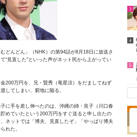
3
4
どんどん」（NHK）の第94話が8月18日に放送さ
て“見直した”といった声がネット民から上がってい
5
200万円を、兄・賢秀（竜星涼）をだましてねず
に渡してしまい、窮地に陥る。
子に手を差し伸べたのは、沖縄の姉・良子（川口春
貯めていたという200万円をすぐ送ると申し出たの
に、ネットでは「博夫、見直したぞ」「やっぱり博夫
せられた。