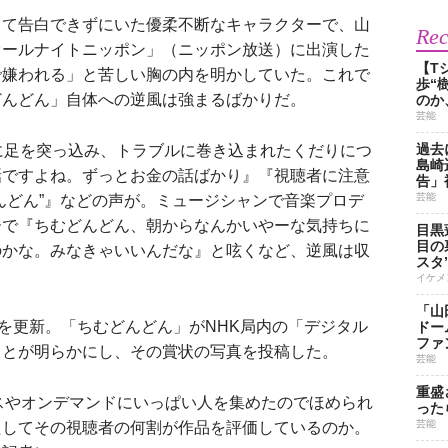
て告白できずにいた優柔不断なキャラクターで、山
Re
オールナイトニッポン」（ニッポン放送）に出演した
【T
で嫌われる」と苦しい胸の内を明かしていた。これで
歩“
どんどん」自体への逆風は強まるばかりだ。
のか
芸能
過去
に足を突っ込み、トラブルに巻き込まれたくだりにつ
島崎
話ですよね。ずっとお金の話ばかり』『視聴者に注意
告」
芸能
んどん”』などの声が。ミュージシャンで音楽プロデ
ーで『ちむどんどん、朝からなんかいやーな気持ちに
目黒
目の
のかな。みなきゃいいんだな』と呟くなど、逆風は収
スタ
イケメ
「山
を更新。「ちむどんどん」がNHK局内の「デジタル
ドー
ファ
ことが明らかにし、その賞状の写真を投稿した。
芸能
重盛
スやオンデマンドにいっぱい人を集めたのでほめられ
った
芸能
たしてその視聴者の何割が作品を評価しているのか。