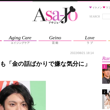
イケメン
ラ
SEARCH
Aging Care
Geino
Love
エイジングケア
芸 能
ラ ブ
2022/08/21 18:14
Ran
でも「金の話ばかりで嫌な気分に」
1
2