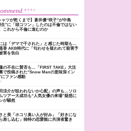
commend
オススメ
シャツが乾くまで】蒼井優“咲子”が中島
樹生”に「頭コツン」したのは不倫ではない
、これから不倫に進むのか
には「デマで干された」と感じた時期も…
遥香 AKB時代に「匂わせを疑われて殺害予
被害を告白
蓮の不在に賛否も…「FIRST TAKE」大注
裏で投稿された“Snow Manの意味深イン
”にファン感動
ン
田涼介が狙われないか心配」の声も…ソロ
ムツアー大成功も“人気女優の来場”疑惑に
ンが騒然
さと美「ホコリ臭い人が好み」「好きにな
ら差し込む」独特の恋愛観に共演者驚き