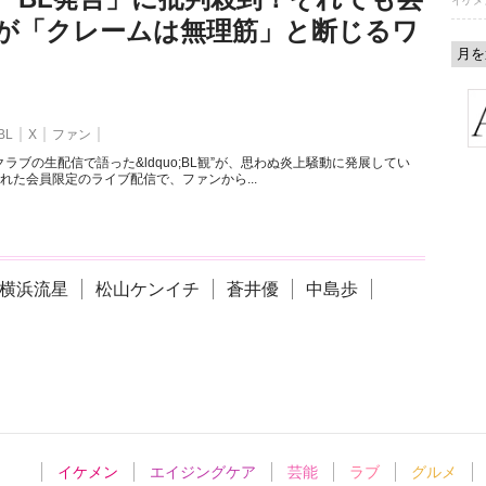
イケメ
が「クレームは無理筋」と断じるワ
BL
X
ファン
ラブの生配信で語った&ldquo;BL観”が、思わぬ炎上騒動に発展してい
れた会員限定のライブ配信で、ファンから...
横浜流星
松山ケンイチ
蒼井優
中島歩
イケメン
エイジングケア
芸能
ラブ
グルメ