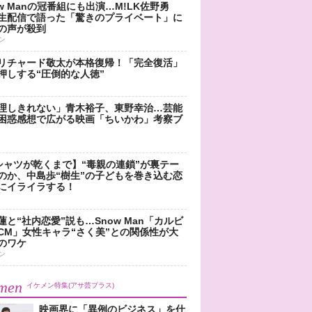
ow Manの冠番組にも出演…M!LK佐野勇
生配信で語った「驚きのプライベート」に
の声が殺到
ン
リチャード敬太が本格復帰！「完全復活」
押しする“圧倒的な人徳”
理しきれない」青木裕子、東野幸治…芸能
困惑感想で広がる映画「ちいかわ」考察ブ
シャツが乾くまで】“毒親の連鎖”が裏テー
のか、中島歩“樹生”の子どもを巻き込む恋
にイライラする！
蓮と“社内恋愛”説も…Snow Man「カルビ
CM」女性キャラ“さく美”との関係性が大
のワケ
ン
men
イケメン特集(アサ芸プラス)
映画界に「異例のビジネス」を仕