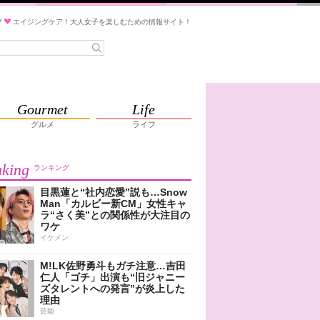
ブ
エイジングケア！大人女子を楽しむための情報サイト！
Gourmet
Life
グルメ
ライフ
king
ランキング
目黒蓮と“社内恋愛”説も…Snow
Man「カルビー新CM」女性キャ
ラ“さく美”との関係性が大注目の
ワケ
イケメン
M!LK佐野勇斗もガチ注意…吉田
仁人「ゴチ」出演も“旧ジャニー
ズタレントへの発言”が炎上した
理由
芸能