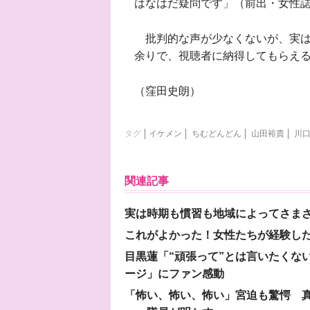
はなはだ疑問です」（前出・女性
批判的な声が少なくないが、実は
余りで、視聴者に納得してもらえ
（窪田史朗）
タグ
イケメン
ちむどんどん
山田裕貴
川
関連記事
実は時期も慣習も地域によってさま
これがよかった！女性たちが経験し
目黒蓮「“頑張って”とは言いたくな
ージ」にファン感動
「怖い、怖い、怖い」宮迫も驚愕 真