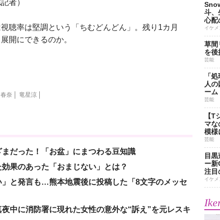
誌記者）
Sn
斗、
心配
視聴率は堅調という「ちむどんどん」。残り1カ月
イケメ
る展開にできるのか。
草間
を後
芸能
「処
人の
ーム
口春奈
竜星涼
芸能
【T
マな
模様
芸能
ざまだった！「お盆」にまつわる豆知識
目黒
ー新
た効果のあった「おまじない」とは？
注目
イケメ
い」と発言も…熊本地震後に投稿した「8文字のメッセ
Ike
夜中に消防署に現れた女性の意外な“訴え”を元レスキ