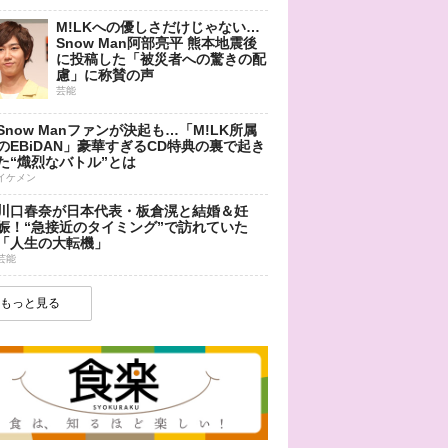
M!LKへの優しさだけじゃない…
Snow Man阿部亮平 熊本地震後
に投稿した「被災者への驚きの配
慮」に称賛の声
芸能
Snow Manファンが決起も…「M!LK所属
のEBiDAN」豪華すぎるCD特典の裏で起き
た“熾烈なバトル”とは
イケメン
川口春奈が日本代表・板倉滉と結婚＆妊
娠！“急接近のタイミング”で訪れていた
「人生の大転機」
芸能
もっと見る