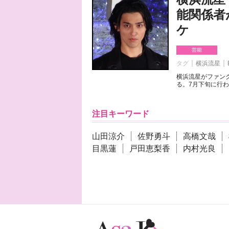
能関係者
ケ
芸能
タグ
横浜流星
横浜流星がファンク
る。7月下旬に行わ
注目キーワード
山田涼介
佐野勇斗
高橋文哉
目黒蓮
戸田恵梨香
内村光良