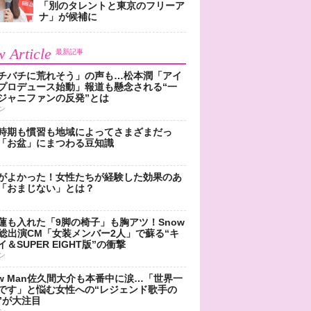
「別のタレントと東京のフリーア
ナ」が候補に
 Article
最新記事
チバチに荒れそう」の声も…松本潤「アイ
プロデュース始動」報道も懸念される“一
ジャニファンの反発”とは
ン
時期も慣習も地域によってさまざまだっ
「お盆」にまつわる豆知識
がよかった！女性たちが経験した効果のあ
「おまじない」とは？
蓮も入れた「9脚の椅子」も胸アツ！Snow
n総出演CM「女装メンバー2人」で蘇る“キ
＆SUPER EIGHT版”の衝撃
ン
ow Man佐久間大介も本番中に涙…「世界一
です」と悩む女性への“レジェンド歌手の
”が大注目