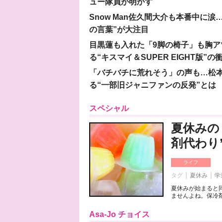
ュー隊員が明かす
Snow Man佐久間大介も本番中に
の言葉”が大注目
目黒蓮も入れた「9脚の椅子」も胸アツ
る“キスマイ＆SUPER EIGHT版”の
「バチバチに荒れそう」の声も…松
る“一部旧ジャニファンの反発”とは
スペシャル
夏休みの
剤代わり
ライフ
タグ
夏休み
学
夏休みが始まると
ませんよね。保冷剤
Asa-Jo チョイス