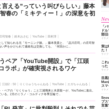
と言える”っていう叫びらしい」藤本
司智春の「ミキティー！」の深意を初
New
「バ
ドル
部旧
庄司智春
鈴木おさむ
YouTube
田村淳
イケメ
として知られる元「モーニング娘。」藤本美貴と、「品川庄司」の庄司智
実は
い声をかけられて連絡先は交換しても、「何回かに...
た！
ライフ
うペア「YouTube開設」で「江頭
これ
った
とのコラボ」が確実視されるワケ
ライフ
目黒
Ma
江頭2：50
りくりゅうちゃんねる
YouTube
エガちゃんねる
スマイ
イケメ
・ペアの「りくりゅう」こと三浦璃来と木原龍一が、YouTubeに進出。
いる。2月のミラノ・コルティナ冬季五輪で...
Sn
ブス
言葉
「BL発言」に批判殺到！それでも芸