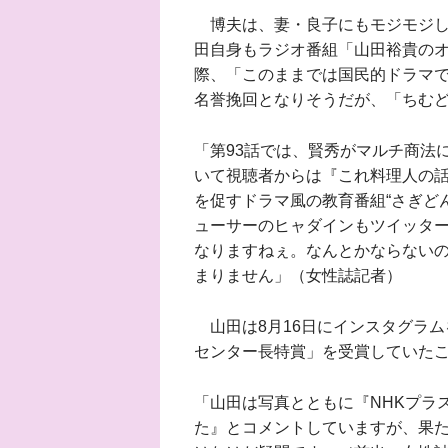
博夫は、妻・良子にもモジモジし
田自身もラジオ番組「山田裕貴の
際、「このままでは国民的ドラマ
名誉挽回となりそうだが、「ちむ
「第93話では、賢秀がマルチ商法
いて視聴者からは『これ料理人の
を促すドラマ風の教育番組“さぎど
ューサーのヒャダインもツイッタ
なりますねぇ。なんとかならない
まりません」（女性誌記者）
山田は8月16日にインスタグラム
センター長特賞」を受賞していた
「山田は写真とともに『NHKプラ
た』とコメントしていますが、果