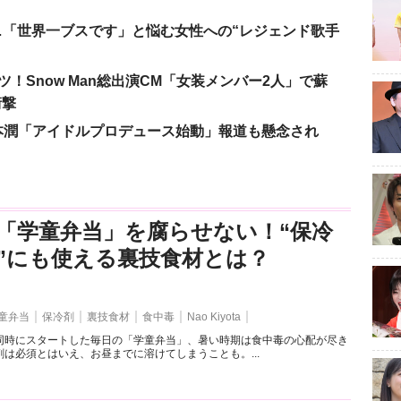
涙…「世界一ブスです」と悩む女性への“レジェンド歌手
！Snow Man総出演CM「女装メンバー2人」で蘇
衝撃
本潤「アイドルプロデュース始動」報道も懸念され
「学童弁当」を腐らせない！“保冷
”にも使える裏技食材とは？
童弁当
保冷剤
裏技食材
食中毒
Nao Kiyota
同時にスタートした毎日の「学童弁当」、暑い時期は食中毒の心配が尽き
は必須とはいえ、お昼までに溶けてしまうことも。...