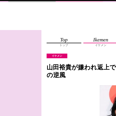
Top
Ikemen
トップ
イケメン
イケメン
山田裕貴が嫌われ返上
の逆風