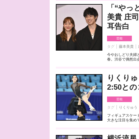
「“やっ
美貴 庄
耳告白
芸能
タグ
藤本美貴
今やおしどり夫婦
春。渋谷で偶然出会
りくりゅ
2:50
芸能
タグ
りくりゅう
フィギュアスケート
大きな注目を集めて
横浜流星