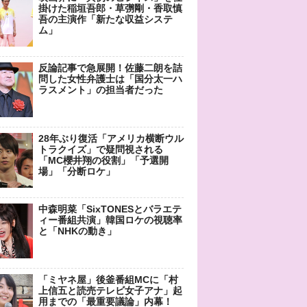
掛けた稲垣吾郎・草彅剛・香取慎
吾の主演作「新たな収益システ
ム」
反論記事で急展開！佐藤二朗を詰
問した女性弁護士は「国分太一ハ
ラスメント」の担当者だった
28年ぶり復活「アメリカ横断ウル
トラクイズ」で疑問視される
「MC櫻井翔の役割」「予選開
場」「分断ロケ」
中森明菜「SixTONESとバラエテ
ィー番組共演」韓国ロケの視聴率
と「NHKの動き」
「ミヤネ屋」後釜番組MCに「村
上信五と読売テレビ女子アナ」起
用までの「最重要議論」内幕！