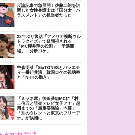
反論記事で急展開！佐藤二朗を詰
問した女性弁護士は「国分太一ハ
ラスメント」の担当者だった
28年ぶり復活「アメリカ横断ウル
トラクイズ」で疑問視される
「MC櫻井翔の役割」「予選開
場」「分断ロケ」
中森明菜「SixTONESとバラエテ
ィー番組共演」韓国ロケの視聴率
と「NHKの動き」
「ミヤネ屋」後釜番組MCに「村
上信五と読売テレビ女子アナ」起
用までの「最重要議論」内幕！
「別のタレントと東京のフリーア
ナ」が候補に
 Article
最新記事