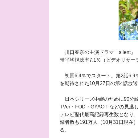
川口春奈の主演ドラマ「silent
帯平均視聴率7.1％（ビデオリサ
初回6.4％でスタート。第2話6.
を期待された10月27日の第4話放
日本シリーズ中継のために90分繰
TVer・FOD・GYAO！などの見
テレビ歴代最高記録再生数となり、
録者数も191万人（10月31日現
る。