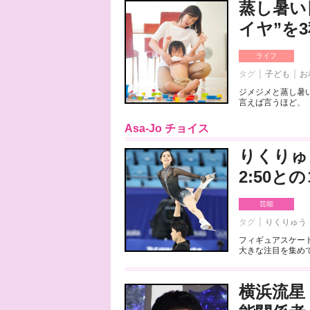
蒸し暑い
イヤ”を
ライフ
タグ
子ども
お
ジメジメと蒸し暑
言えば言うほど、「
Asa-Jo チョイス
りくりゅ
2:50
芸能
タグ
りくりゅう
フィギュアスケート
大きな注目を集めて
横浜流星