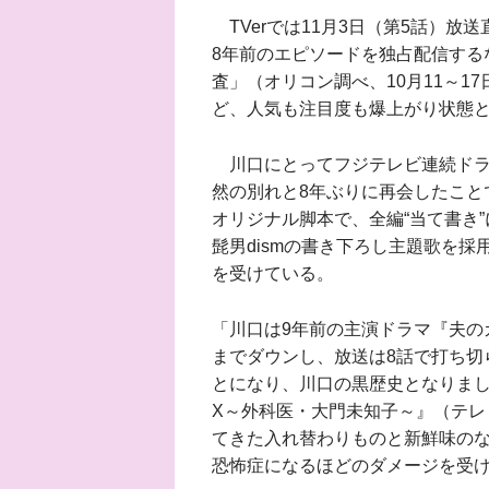
TVerでは11月3日（第5話）放
8年前のエピソードを独占配信する
査」（オリコン調べ、10月11～
ど、人気も注目度も爆上がり状態
川口にとってフジテレビ連続ドラ
然の別れと8年ぶりに再会したこと
オリジナル脚本で、全編“当て書き”に
髭男dismの書き下ろし主題歌を
を受けている。
「川口は9年前の主演ドラマ『夫のカ
までダウンし、放送は8話で打ち切
とになり、川口の黒歴史となりま
X～外科医・大門未知子～』（テレ
てきた入れ替わりものと新鮮味の
恐怖症になるほどのダメージを受