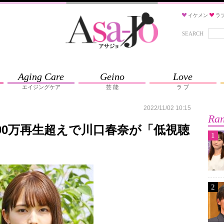
イケメン
ラ
SEARCH
Aging Care
Geino
Love
エイジングケア
芸 能
ラ ブ
2022/11/02 10:15
Ran
1000万再生超えで川口春奈が「低視聴
1
2