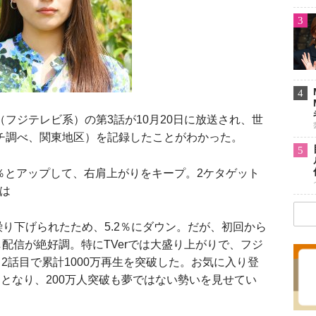
3
4
」（フジテレビ系）の第3話が10月20日に放送され、世
ーチ調べ、関東地区）を記録したことがわかった。
5
9％とアップして、右肩上がりをキープ。2ケタゲット
送は
り下げられたため、5.2％にダウン。だが、初回から
逃し配信が絶好調。特にTVerでは大盛り上がりで、フジ
2話目で累計1000万再生を突破した。お気に入り登
在）となり、200万人突破も夢ではない勢いを見せてい