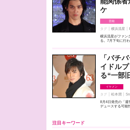
能関係者
ケ
芸能
タグ
横浜流星
横浜流星がファンク
る。7月下旬に行わ
「バチバ
イドルプ
る“一部
イケメン
タグ
松本潤
Sn
8月4日発売の「
デュースする可能性
注目キーワード