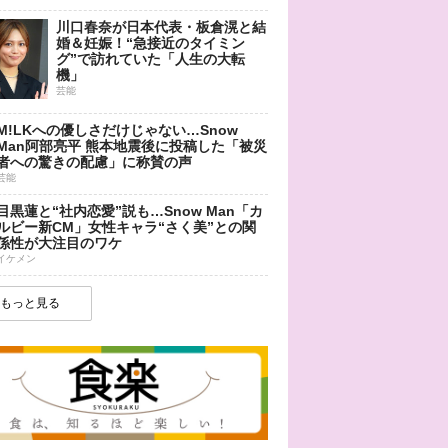
川口春奈が日本代表・板倉滉と結
婚＆妊娠！“急接近のタイミン
グ”で訪れていた「人生の大転
機」
芸能
M!LKへの優しさだけじゃない…Snow
Man阿部亮平 熊本地震後に投稿した「被災
者への驚きの配慮」に称賛の声
芸能
目黒蓮と“社内恋愛”説も…Snow Man「カ
ルビー新CM」女性キャラ“さく美”との関
係性が大注目のワケ
イケメン
もっと見る