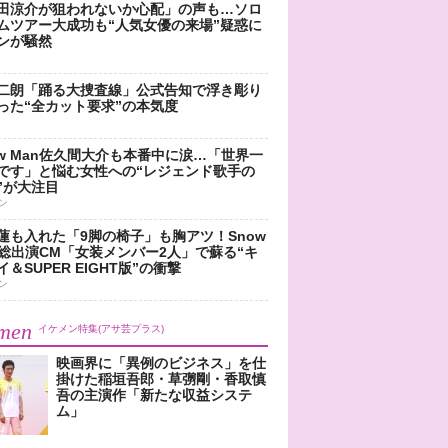
田涼介が狙われないか心配」の声も…ソロ
ムツアー大成功も“人気女優の来場”疑惑に
ンが騒然
二朗「踊る大捜査線」公式告知で浮き彫り
った“全カット要求”の本気度
ow Man佐久間大介も本番中に涙…「世界一
です」と悩む女性への“レジェンド歌手の
”が大注目
ン
蓮も入れた「9脚の椅子」も胸アツ！Snow
n総出演CM「女装メンバー2人」で蘇る“キ
＆SUPER EIGHT版”の衝撃
ン
men
イケメン特集(アサ芸プラス)
映画界に「異例のビジネス」を仕
掛けた稲垣吾郎・草彅剛・香取慎
吾の主演作「新たな収益システ
ム」