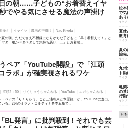
日の朝……子どもの“お着替えイヤ
松本
3秒でやる気にさせる魔法の声掛け
で気に
あり
イケメ
着換え
イヤイヤ
魔法の声掛け
Nao Kiyota
夏休
教育
い夏の朝。ただでさえ不機嫌になりがちな子どもに「早く着替えて！」と
ライフ
ヤダ！服がペタペタして気持ち悪い……」とお着替...
夏の
旅先
ライフ
うペア「YouTube開設」で「江頭
九州
とのコラボ」が確実視されるワケ
ト動
ライフ
亀梨
の禁
江頭2：50
りくりゅうちゃんねる
YouTube
エガちゃんねる
行動
・ペアの「りくりゅう」こと三浦璃来と木原龍一が、YouTubeに進出。
イケメ
いる。2月のミラノ・コルティナ冬季五輪で...
「BL発言」に批判殺到！それでも芸