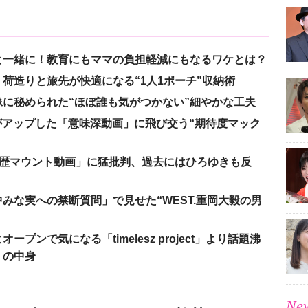
と一緒に！教育にもママの負担軽減にもなるワケとは？
荷造りと旅先が快適になる“1人1ポーチ”収納術
に秘められた“ほぼ誰も気がつかない”細やかな工夫
nがアップした「意味深動画」に飛び交う“期待度マック
「学歴マウント動画」に猛批判、過去にはひろゆきも反
みな実への禁断質問」で見せた“WEST.重岡大毅の男
ンで気になる「timelesz project」より話題沸
」の中身
New