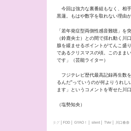
今回は強力な裏番組もなく、相手役
黒蓮。もはや数字を取れない理由
「若年発症型両側性感音難聴」を
（鈴鹿央士）との間で揺れ動く川
腺を緩ませるポイントがてんこ盛り
であるクリスマスの頃。このまま
です」（芸能ライター）
フジテレビ歴代最高記録再生数を
るんだ”っていうのが何よりうれし
ます」というコメントを寄せた川
（塩勢知央）
タグ
FOD
GYAO！
silent
TVer
川口春奈