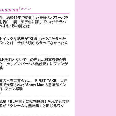
commend
オススメ
斗、結婚19年で変化した夫婦のパワーバラ
を告白 妻・矢沢心に課していた“モラハ
れすれ”鉄の掟とは
トイックな武尊が“引退した今こそ食べた
”2つとは「子供の頃から食べてなかったん
!LKを狙わないで」の声も…村重杏奈が告
た「推しメンバーへの熱烈愛」にファンが
戒
蓮の不在に賛否も…「FIRST TAKE」大注
裏で投稿された“Snow Manの意味深イン
”にファン感動
ン
流星「BL発言」に批判殺到！それでも芸能
者が「クレームは無理筋」と断じるワケ