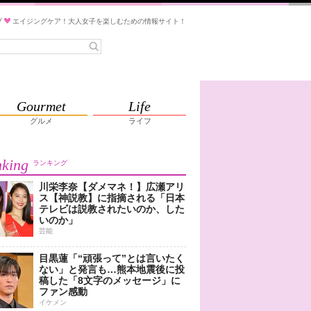
ブ
エイジングケア！大人女子を楽しむための情報サイト！
Gourmet
Life
グルメ
ライフ
king
ランキング
川栄李奈【ダメマネ！】広瀬アリ
ス【神説教】に指摘される「日本
テレビは説教されたいのか、した
いのか」
芸能
目黒蓮「“頑張って”とは言いたく
ない」と発言も…熊本地震後に投
稿した「8文字のメッセージ」に
ファン感動
イケメン