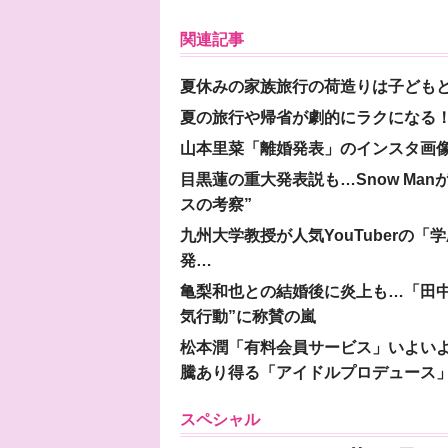
関連記事
夏休みの家族旅行の荷造りは子ども
夏の旅行や帰省が劇的にラクになる！
山本里菜「離婚発表」のインスタ画像
目黒蓮の重大発表説も…Snow Ma
スの考察”
九州大学教授が人気YouTuberの
発…
亀梨和也との結婚後に炎上も…「田中
気行動”に称賛の嵐
松本潤「有料会員サービス」いよいよオープ
騰あり得る「アイドルプロデュース
スペシャル