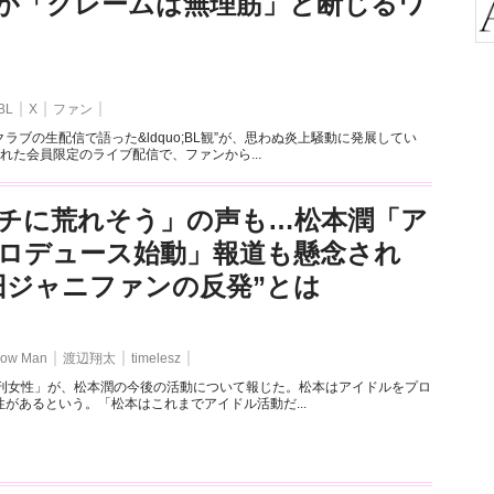
が「クレームは無理筋」と断じるワ
BL
X
ファン
ラブの生配信で語った&ldquo;BL観”が、思わぬ炎上騒動に発展してい
れた会員限定のライブ配信で、ファンから...
チに荒れそう」の声も…松本潤「ア
ロデュース始動」報道も懸念され
旧ジャニファンの反発”とは
ow Man
渡辺翔太
timelesz
週刊女性」が、松本潤の今後の活動について報じた。松本はアイドルをプロ
があるという。「松本はこれまでアイドル活動だ...