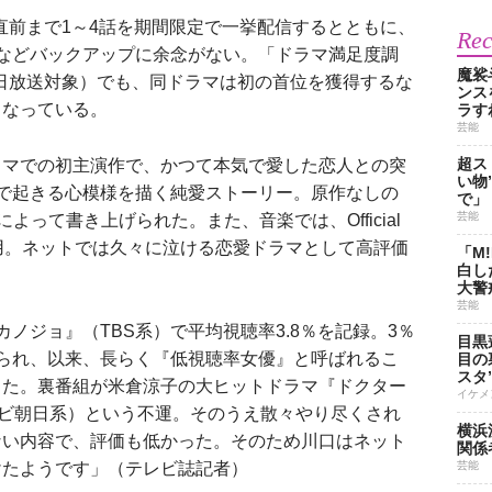
送直前まで1～4話を期間限定で一挙配信するとともに、
Re
などバックアップに余念がない。「ドラマ満足度調
魔裟
17日放送対象）でも、同ドラマは初の首位を獲得するな
ンス
となっている。
ラす
芸能
超ス
マでの初主演作で、かつて本気で愛した恋人との突
い物
で起きる心模様を描く純愛ストーリー。原作なしの
で」
芸能
よって書き上げられた。また、音楽では、Official
採用。ネットでは久々に泣ける恋愛ドラマとして高評価
「M
白し
大警
芸能
ノジョ』（TBS系）で平均視聴率3.8％を記録。3％
目黒
られ、以来、長らく『低視聴率女優』と呼ばれるこ
目の
スタ
した。裏番組が米倉涼子の大ヒットドラマ『ドクター
イケメ
ビ朝日系）という不運。そのうえ散々やり尽くされ
横浜
ない内容で、評価も低かった。そのため川口はネット
関係
けたようです」（テレビ誌記者）
芸能