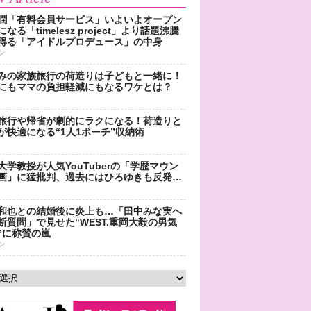
潤「有料会員サービス」いよいよオープン
なる「timelesz project」より話題沸騰
得る「アイドルプロデュース」の中身
ン
みの家族旅行の荷造りは子どもと一緒に！
にもママの負担軽減にもなるワケとは？
旅行や帰省が劇的にラクになる！荷造りと
が快適になる“1人1ポーチ”収納術
大学教授が人気YouTuberの「学歴マウン
画」に猛批判、過去にはひろゆきも反発…
和也との結婚後に炎上も…「田中みな実へ
断質問」で見せた“WEST.重岡大毅の男気
”に称賛の嵐
ン