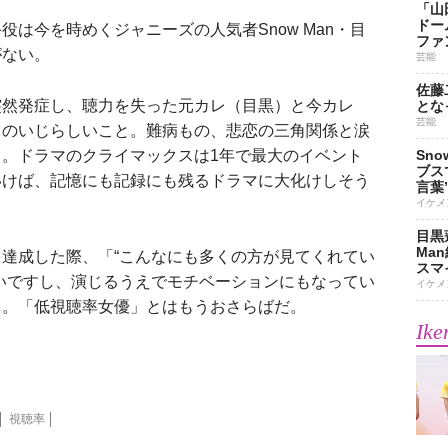
「山
ドー
は今を時めくジャニーズの人気者Snow Man・目
ファ
がない。
芸能
佐藤
突然発症し、聴力を失った元カレ（目黒）と今カレ
とな
芸能
口のいじらしいこと。難病もの、悲恋の三角関係と涙
。ドラマのクライマックスは1年で最大のイベント
Sn
ブス
いけば、記憶にも記録にも残るドラマに大化けしそう
言葉
イケメ
目黒
Ma
達成した際、「“こんなにも多くの方が見てくれてい
スマイ
いですし、演じるうえでモチベーションにもなってい
イケメ
口。「低視聴率女優」とはもうおさらばだ。
Ike
視聴率