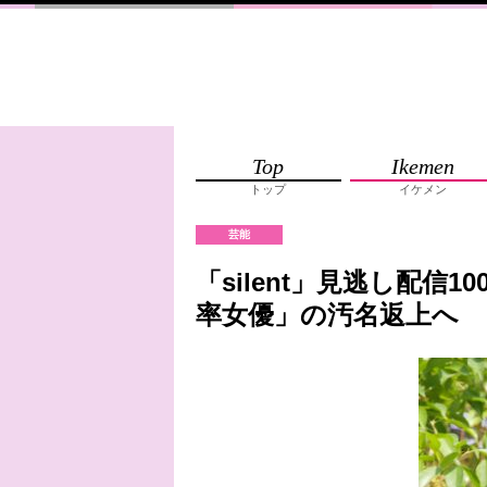
Top
Ikemen
トップ
イケメン
芸能
「silent」見逃し配信
率女優」の汚名返上へ