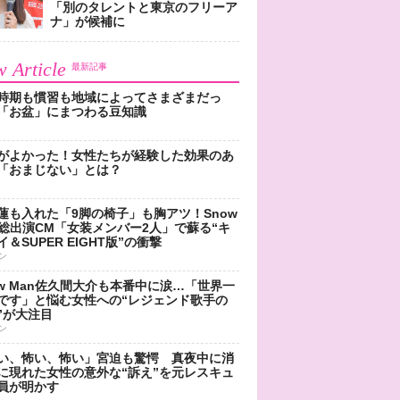
「別のタレントと東京のフリーア
ナ」が候補に
 Article
最新記事
時期も慣習も地域によってさまざまだっ
「お盆」にまつわる豆知識
がよかった！女性たちが経験した効果のあ
「おまじない」とは？
蓮も入れた「9脚の椅子」も胸アツ！Snow
n総出演CM「女装メンバー2人」で蘇る“キ
＆SUPER EIGHT版”の衝撃
ン
ow Man佐久間大介も本番中に涙…「世界一
です」と悩む女性への“レジェンド歌手の
”が大注目
ン
い、怖い、怖い」宮迫も驚愕 真夜中に消
に現れた女性の意外な“訴え”を元レスキュ
員が明かす