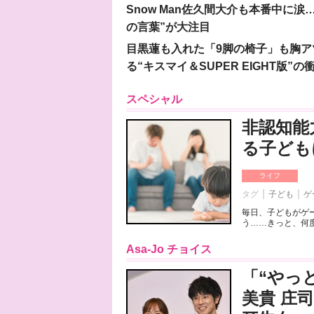
Snow Man佐久間大介も本番中に
の言葉”が大注目
目黒蓮も入れた「9脚の椅子」も胸アツ
る“キスマイ＆SUPER EIGHT版”の
スペシャル
非認知能
る子ども
ライフ
タグ
子ども
ゲ
毎日、子どもがゲ
う……きっと、何度
Asa-Jo チョイス
「“やっ
美貴 庄