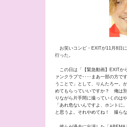
お笑いコンビ・EXITが11月8日
行った。
この日は「【緊急動画】EXITか
ァンクラブで‥‥まあ一部の方で
うことで」として、りんたろー。
めてもらっていいですか？ 俺は
りながら片手間に撮っていくのは
「あれ危ないんですよ、ホントに
と思うよ。それやめてね！ 撮ら
彼らが過去に出演した「ABEMA P