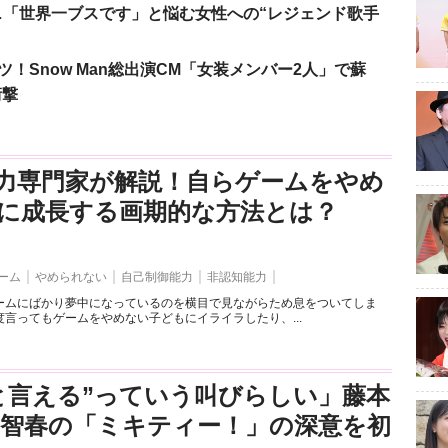
涙…「世界一ブスです」と悩む女性への“レジェンド歌手
！Snow Man総出演CM「女装メンバー2人」で蘇
衝撃
力専門家が解説！自らゲームをやめ
に成長する画期的な方法とは？
ーム
やめられない
自己制御能力
非認知能力
ームにばかり夢中になっているのを横目で見ながらため息をついてしま
言ってもゲームをやめない子どもにイライラしたり、...
と言える”っていう叫びらしい」藤本
司智春の「ミキティー！」の深意を初