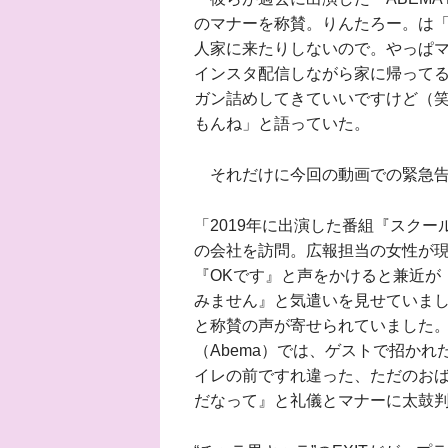
のマナーを称賛。りんたろー。は「
人家に来たりしないので。やっぱ
インスタ配信しながら家に帰って
ガン詰めしてきていいですけど（笑
もんね」と語っていた。
それだけに今回の動画での緊急告
「2019年に出演した番組『スクール革
の会社を訪問。広報担当の女性が
『OKです』と声をかけると兼近が
みません』と気遣いを見せていまし
と称賛の声が寄せられていました。
（Abema）では、ゲストで招か
イレの前ですれ違った、ただのお
だなって』と礼儀とマナーに太鼓