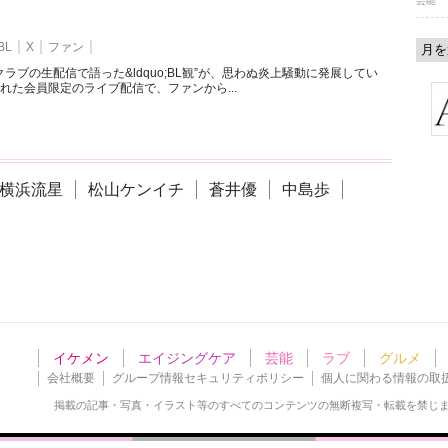
芸能
BL
X
ファン
ラブの生配信で語った&ldquo;BL観”が、思わぬ炎上騒動に発展してい
れた会員限定のライブ配信で、ファンから...
横浜流星
松山ケンイチ
蒼井優
中島歩
イケメン
エイジングケア
芸能
ラブ
グルメ
会社概要
グループ情報セキュリティポリシー
個人に関わる情報の取
掲載の記事・写真・イラスト等の
すべてのコンテンツの無断複写・転載を禁じ