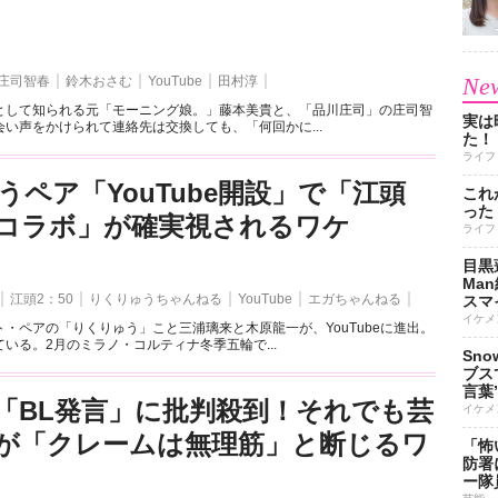
New
庄司智春
鈴木おさむ
YouTube
田村淳
として知られる元「モーニング娘。」藤本美貴と、「品川庄司」の庄司智
実は
い声をかけられて連絡先は交換しても、「何回かに...
た！
ライフ
うペア「YouTube開設」で「江頭
これ
った
とのコラボ」が確実視されるワケ
ライフ
目黒
Ma
江頭2：50
りくりゅうちゃんねる
YouTube
エガちゃんねる
スマイ
イケメ
・ペアの「りくりゅう」こと三浦璃来と木原龍一が、YouTubeに進出。
いる。2月のミラノ・コルティナ冬季五輪で...
Sn
ブス
言葉
「BL発言」に批判殺到！それでも芸
イケメ
が「クレームは無理筋」と断じるワ
「怖
防署
ー隊