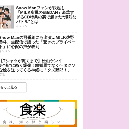
Snow Manファンが決起も…
「M!LK所属のEBiDAN」豪華す
ぎるCD特典の裏で起きた“熾烈な
バトル”とは
イケメン
Snow Manの冠番組にも出演…M!LK佐野
勇斗、生配信で語った「驚きのプライベー
ト」に心配の声が殺到
イケメン
【Tシャツが乾くまで】松山ケンイ
チ”充”に怒り爆発！離婚届でなくヘタクソ
な絵を送ってくる神経に「クズ野郎！」
芸能
もっと見る