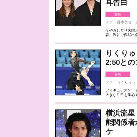
耳告白
芸能
タグ
藤本美貴
今やおしどり夫婦
春。渋谷で偶然出会
りくりゅ
2:50
芸能
タグ
りくりゅう
フィギュアスケート
大きな注目を集めて
横浜流星
能関係者
ケ