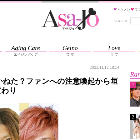
イケメン
ラ
SEARCH
Aging Care
Geino
Love
エイジングケア
芸 能
ラ ブ
2022/11/12 18:14
Ran
えかねた？ファンへの注意喚起から垣
1
だわり
2