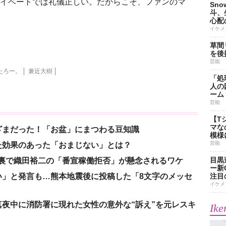
プライベートでは礼儀正しい。だからこそ、ファンのマ
Sn
斗、
心配
イケメ
草間
を後
芸能
たろー。
兼近大樹
「処
人の
ーム
芸能
【T
マな
ざまだった！「お盆」にまつわる豆知識
模様
芸能
た効果のあった「おまじない」とは？
目黒
の裏で織田裕二の「番宣稼働拒否」が懸念されるワケ
ー新
い」と発言も…熊本地震後に投稿した「8文字のメッセ
注目
イケメ
夜中に消防署に現れた女性の意外な“訴え”を元レスキ
Ike