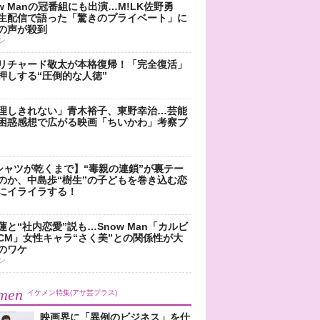
ow Manの冠番組にも出演…M!LK佐野勇
生配信で語った「驚きのプライベート」に
の声が殺到
ン
リチャード敬太が本格復帰！「完全復活」
押しする“圧倒的な人徳”
理しきれない」青木裕子、東野幸治…芸能
困惑感想で広がる映画「ちいかわ」考察ブ
シャツが乾くまで】“毒親の連鎖”が裏テー
のか、中島歩“樹生”の子どもを巻き込む恋
にイライラする！
蓮と“社内恋愛”説も…Snow Man「カルビ
CM」女性キャラ“さく美”との関係性が大
のワケ
ン
men
イケメン特集(アサ芸プラス)
映画界に「異例のビジネス」を仕