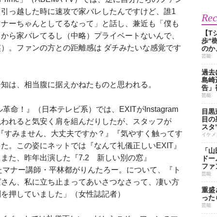
引っ越した時に速攻で家バレしたんですけど、誰1
Re
マナーちゃんとしてるなって」と話し、兼近も「僕も
【T
るから家バレてるし（中略）プライベートないんで、
歩“
）。ファンの方との距離感は ダチみたいな感覚です
のか
芸能
過去
島崎
知は、相当腹に据えかねたものと思われる。
告」
芸能
命！』（日本テレビ系）では、EXITがInstagram
目黒
目の
現われると気安く肩を組んだりしたが、スタッフが
スタ
『すみません、大丈夫ですか？』『気やすく触ってす
イケメ
た。この姿にネットでは『なんて礼儀正しいEXIT』
「山
また、昨年出演した『7.2 新しい別の窓』
ドー
ファ
れたマナー講師・平林都がりんたろー。について、『ト
芸能
ばさん、私に立ち止まってあいさつなさって、凄い方
重盛
判を押していました」（女性誌記者）
った
芸能