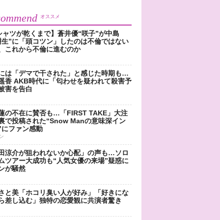
commend
オススメ
シャツが乾くまで】蒼井優“咲子”が中島
樹生”に「頭コツン」したのは不倫ではない
、これから不倫に進むのか
には「デマで干された」と感じた時期も…
遥香 AKB時代に「匂わせを疑われて殺害予
被害を告白
蓮の不在に賛否も…「FIRST TAKE」大注
裏で投稿された“Snow Manの意味深イン
”にファン感動
ン
田涼介が狙われないか心配」の声も…ソロ
ムツアー大成功も“人気女優の来場”疑惑に
ンが騒然
さと美「ホコリ臭い人が好み」「好きにな
ら差し込む」独特の恋愛観に共演者驚き