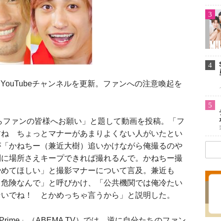
3
4
にYouTubeチャンネルを更新。ファンへの注意喚起を
5
らファンの皆様へお願い」と題して動画を投稿。「フ
すね ちょっとマナーがあまりよくない人がいたとい
が「かねちー（兼近大樹）追いかけながら俺撮るのや
別に場所さえキープできれば撮れるんで。かねちー撮
やめてほしい」と撮影マナーについて言及。兼近も
。危険なんで」と呼びかけ、「公共機関では俺冷たい
ないでね！ とかめっちゃ言うから」と説明した。
rime」（ABEMA TV）では、逆に自分たちのファン