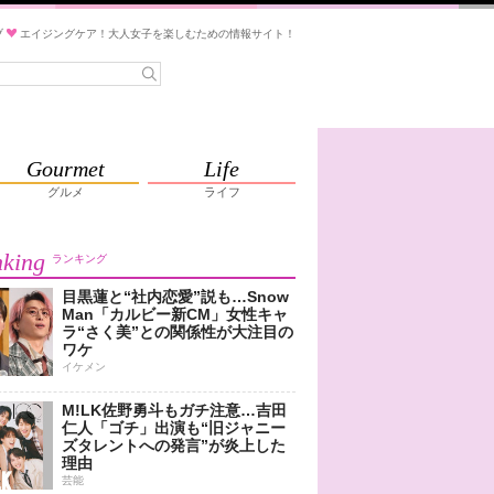
ブ
エイジングケア！大人女子を楽しむための情報サイト！
Gourmet
Life
グルメ
ライフ
king
ランキング
目黒蓮と“社内恋愛”説も…Snow
Man「カルビー新CM」女性キャ
ラ“さく美”との関係性が大注目の
ワケ
イケメン
M!LK佐野勇斗もガチ注意…吉田
仁人「ゴチ」出演も“旧ジャニー
ズタレントへの発言”が炎上した
理由
芸能