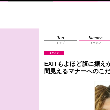
Top
Ikemen
トップ
イケメン
イケメン
EXITもよほど腹に据
間見えるマナーへのこ