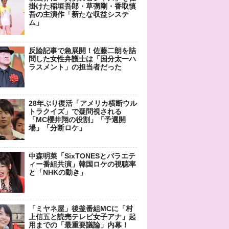
掛けた稲垣吾郎・草彅剛・香取慎
吾の主演作「新たな収益システ
ム」
反論記事で急展開！佐藤二朗を詰
問した女性弁護士は「国分太一ハ
ラスメント」の担当者だった
28年ぶり復活「アメリカ横断ウル
トラクイズ」で疑問視される
「MC櫻井翔の役割」「予選開
場」「分断ロケ」
中森明菜「SixTONESとバラエテ
ィー番組共演」韓国ロケの視聴率
と「NHKの動き」
「ミヤネ屋」後釜番組MCに「村
上信五と読売テレビ女子アナ」起
用までの「最重要議論」内幕！