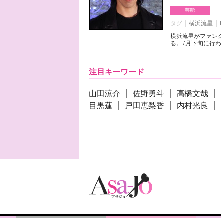
芸能
タグ
横浜流星
横浜流星がファンク
る。7月下旬に行わ
注目キーワード
山田涼介
佐野勇斗
高橋文哉
目黒蓮
戸田恵梨香
内村光良