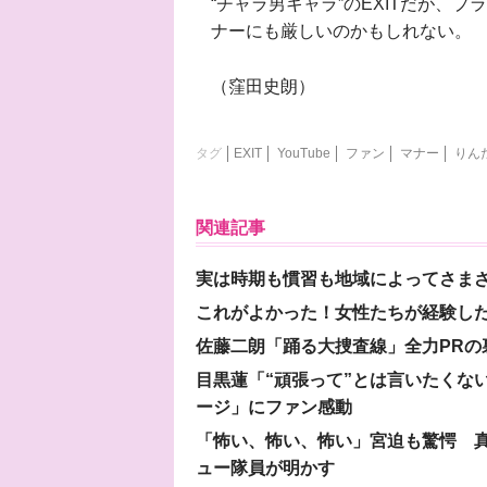
“チャラ男キャラ”のEXITだが、
ナーにも厳しいのかもしれない。
（窪田史朗）
タグ
EXIT
YouTube
ファン
マナー
りん
関連記事
実は時期も慣習も地域によってさま
これがよかった！女性たちが経験し
佐藤二朗「踊る大捜査線」全力PR
目黒蓮「“頑張って”とは言いたくな
ージ」にファン感動
「怖い、怖い、怖い」宮迫も驚愕 真
ュー隊員が明かす