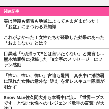
関連記事
実は時期も慣習も地域によってさまざまだった！
「お盆」にまつわる豆知識
これがよかった！女性たちが経験した効果のあった
「おまじない」とは？
目黒蓮「“頑張って”とは言いたくない」と発言も…
熊本地震後に投稿した「8文字のメッセージ」にフ
ァン感動
「怖い、怖い、怖い」宮迫も驚愕 真夜中に消防署
に現れた女性の意外な“訴え”を元レスキュー隊員が
明かす
Snow Man佐久間大介も本番中に涙…「世界一ブス
です」と悩む女性への“レジェンド歌手の言葉”が大
注目