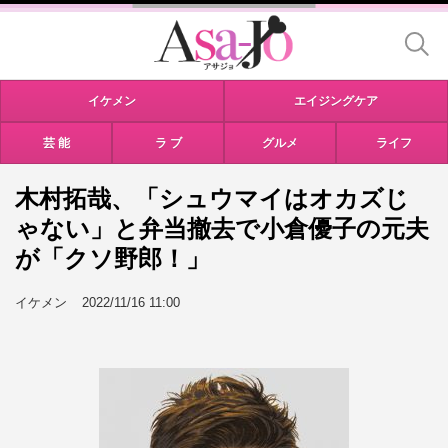
イケメン
エイジングケア
芸 能
ラ ブ
グルメ
ライフ
木村拓哉、「シュウマイはオカズじ
ゃない」と弁当撤去で小倉優子の元夫
が「クソ野郎！」
イケメン
2022/11/16 11:00