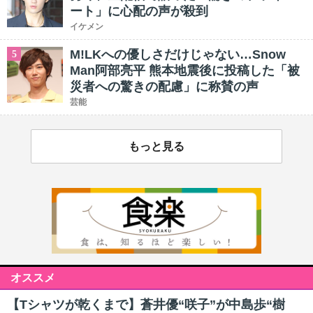
ート」に心配の声が殺到
イケメン
M!LKへの優しさだけじゃない…Snow
5
Man阿部亮平 熊本地震後に投稿した「被
災者への驚きの配慮」に称賛の声
芸能
もっと見る
オススメ
【Tシャツが乾くまで】蒼井優“咲子”が中島歩“樹