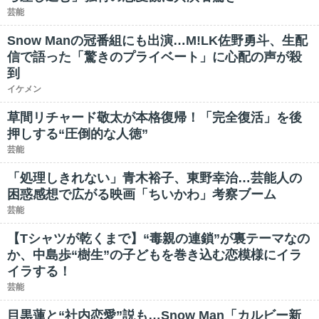
芸能
Snow Manの冠番組にも出演…M!LK佐野勇斗、生配
信で語った「驚きのプライベート」に心配の声が殺
到
イケメン
草間リチャード敬太が本格復帰！「完全復活」を後
押しする“圧倒的な人徳”
芸能
「処理しきれない」青木裕子、東野幸治…芸能人の
困惑感想で広がる映画「ちいかわ」考察ブーム
芸能
【Tシャツが乾くまで】“毒親の連鎖”が裏テーマなの
か、中島歩“樹生”の子どもを巻き込む恋模様にイラ
イラする！
芸能
目黒蓮と“社内恋愛”説も…Snow Man「カルビー新