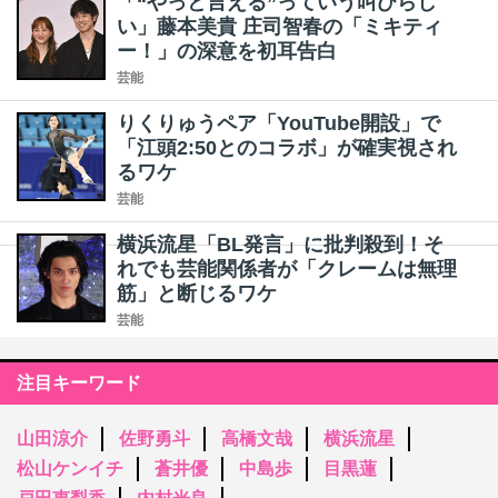
「“やっと言える”っていう叫びらし
い」藤本美貴 庄司智春の「ミキティ
ー！」の深意を初耳告白
芸能
りくりゅうペア「YouTube開設」で
「江頭2:50とのコラボ」が確実視され
るワケ
芸能
横浜流星「BL発言」に批判殺到！そ
れでも芸能関係者が「クレームは無理
筋」と断じるワケ
芸能
注目キーワード
山田涼介
佐野勇斗
高橋文哉
横浜流星
松山ケンイチ
蒼井優
中島歩
目黒蓮