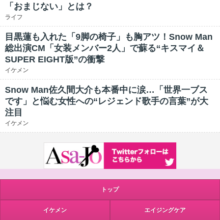
「おまじない」とは？
ライフ
目黒蓮も入れた「9脚の椅子」も胸アツ！Snow Man
総出演CM「女装メンバー2人」で蘇る“キスマイ＆
SUPER EIGHT版”の衝撃
イケメン
Snow Man佐久間大介も本番中に涙…「世界一ブス
です」と悩む女性への“レジェンド歌手の言葉”が大
注目
イケメン
トップ
イケメン
エイジングケア