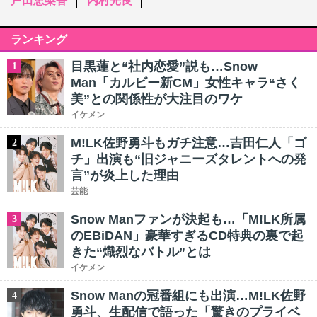
戸田恵梨香
内村光良
ランキング
目黒蓮と“社内恋愛”説も…Snow
1
Man「カルビー新CM」女性キャラ“さく
美”との関係性が大注目のワケ
イケメン
M!LK佐野勇斗もガチ注意…吉田仁人「ゴ
2
チ」出演も“旧ジャニーズタレントへの発
言”が炎上した理由
芸能
Snow Manファンが決起も…「M!LK所属
3
のEBiDAN」豪華すぎるCD特典の裏で起
きた“熾烈なバトル”とは
イケメン
Snow Manの冠番組にも出演…M!LK佐野
4
勇斗、生配信で語った「驚きのプライベ