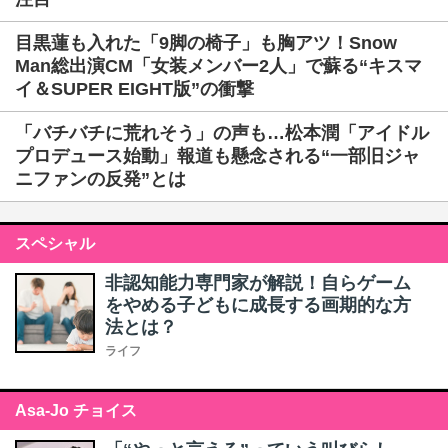
目黒蓮も入れた「9脚の椅子」も胸アツ！Snow
Man総出演CM「女装メンバー2人」で蘇る“キスマ
イ＆SUPER EIGHT版”の衝撃
「バチバチに荒れそう」の声も…松本潤「アイドル
プロデュース始動」報道も懸念される“一部旧ジャ
ニファンの反発”とは
スペシャル
非認知能力専門家が解説！自らゲーム
をやめる子どもに成長する画期的な方
法とは？
ライフ
Asa-Jo チョイス