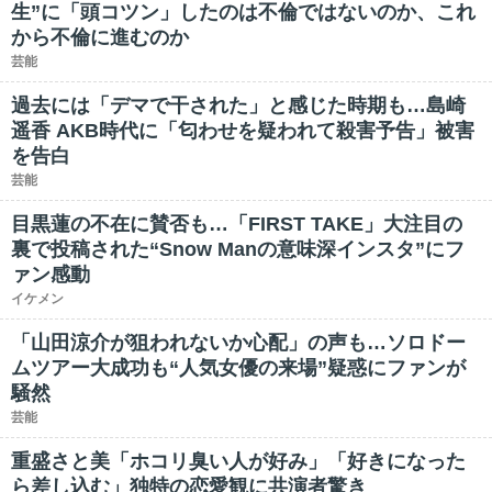
生”に「頭コツン」したのは不倫ではないのか、これ
から不倫に進むのか
芸能
過去には「デマで干された」と感じた時期も…島崎
遥香 AKB時代に「匂わせを疑われて殺害予告」被害
を告白
芸能
目黒蓮の不在に賛否も…「FIRST TAKE」大注目の
裏で投稿された“Snow Manの意味深インスタ”にフ
ァン感動
イケメン
「山田涼介が狙われないか心配」の声も…ソロドー
ムツアー大成功も“人気女優の来場”疑惑にファンが
騒然
芸能
重盛さと美「ホコリ臭い人が好み」「好きになった
ら差し込む」独特の恋愛観に共演者驚き