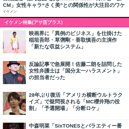
CM」女性キャラ“さく美”との関係性が大注目のワケ
イケメン
イケメン特集(アサ芸プラス)
映画界に「異例のビジネス」を仕掛けた
稲垣吾郎・草彅剛・香取慎吾の主演作
「新たな収益システム」
反論記事で急展開！佐藤二朗を詰問した
女性弁護士は「国分太一ハラスメント」
の担当者だった
28年ぶり復活「アメリカ横断ウルトラク
イズ」で疑問視される「MC櫻井翔の役
割」「予選開場」「分断ロケ」
中森明菜「SixTONESとバラエティー番