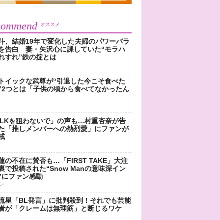
commend
オススメ
斗、結婚19年で変化した夫婦のパワーバラ
を告白 妻・矢沢心に課していた“モラハ
れすれ”鉄の掟とは
トイックな武尊が“引退した今こそ食べた
”2つとは「子供の頃から食べてなかったん
!LKを狙わないで」の声も…村重杏奈が告
た「推しメンバーへの熱烈愛」にファンが
戒
蓮の不在に賛否も…「FIRST TAKE」大注
裏で投稿された“Snow Manの意味深イン
”にファン感動
ン
流星「BL発言」に批判殺到！それでも芸能
者が「クレームは無理筋」と断じるワケ