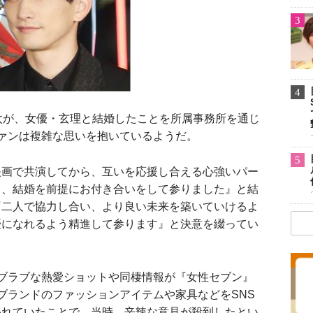
3
4
啓太が、女優・玄理と結婚したことを所属事務所を通じ
ァンは複雑な思いを抱いているようだ。
5
映画で共演してから、互いを応援し合える心強いパー
り、結婚を前提にお付き合いをして参りました』と結
『二人で協力し合い、より良い未来を築いていけるよ
優になれるよう精進して参ります』と決意を綴ってい
ブラブな熱愛ショットや同棲情報が『女性セブン』
ブランドのファッションアイテムや家具などをSNS
われていたことで、当時、辛辣な意見が殺到したとい