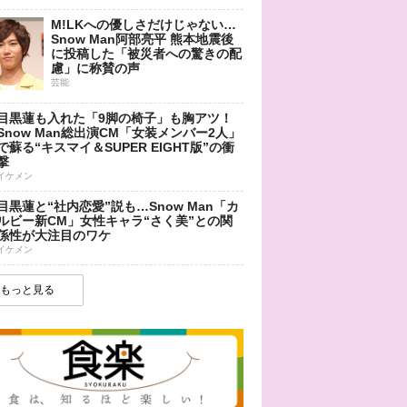
M!LKへの優しさだけじゃない…
Snow Man阿部亮平 熊本地震後
に投稿した「被災者への驚きの配
慮」に称賛の声
芸能
目黒蓮も入れた「9脚の椅子」も胸アツ！
Snow Man総出演CM「女装メンバー2人」
で蘇る“キスマイ＆SUPER EIGHT版”の衝
撃
イケメン
目黒蓮と“社内恋愛”説も…Snow Man「カ
ルビー新CM」女性キャラ“さく美”との関
係性が大注目のワケ
イケメン
もっと見る