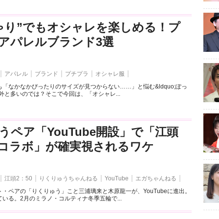
ゃり”でもオシャレを楽しめる！プ
アパレルブランド3選
アパレル
ブランド
プチプラ
オシャレ服
「なかなかぴったりのサイズが見つからない……」と悩む&ldquo;ぽっ
外と多いのでは？そこで今回は、「オシャレ...
うペア「YouTube開設」で「江頭
とのコラボ」が確実視されるワケ
江頭2：50
りくりゅうちゃんねる
YouTube
エガちゃんねる
・ペアの「りくりゅう」こと三浦璃来と木原龍一が、YouTubeに進出。
いる。2月のミラノ・コルティナ冬季五輪で...