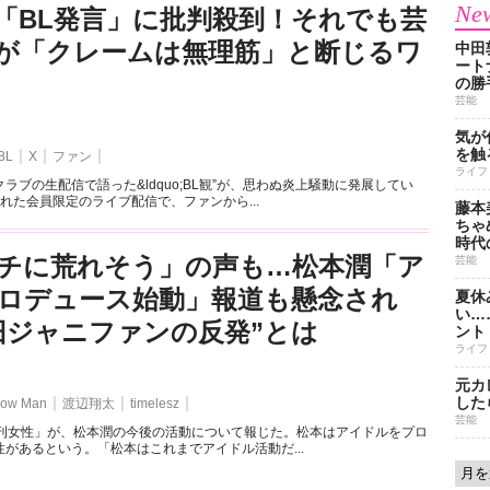
New
「BL発言」に批判殺到！それでも芸
が「クレームは無理筋」と断じるワ
中田
ート
の勝
芸能
気が
を触
BL
X
ファン
ライフ
ラブの生配信で語った&ldquo;BL観”が、思わぬ炎上騒動に発展してい
れた会員限定のライブ配信で、ファンから...
藤本
ちゃ
時代
チに荒れそう」の声も…松本潤「ア
芸能
ロデュース始動」報道も懸念され
夏休
い…
旧ジャニファンの反発”とは
ント
ライフ
元カ
した
ow Man
渡辺翔太
timelesz
芸能
週刊女性」が、松本潤の今後の活動について報じた。松本はアイドルをプロ
があるという。「松本はこれまでアイドル活動だ...