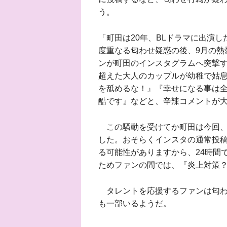
う。
「町田は20年、BLドラマに出演
度重なる匂わせ疑惑の後、9月の熱
ンが町田のインスタグラムへ突撃す
超えた大人のカップルが幼稚で姑
を舐めるな！』『幸せになる事は
酷です』などと、辛辣コメントが
この騒動を受けてか町田は今回、
した。おそらくインスタの通常投
る可能性がありますから、24時間
ためファンの間では、『炎上対策
タレントを応援するファンは匂わ
も一部いるようだ。