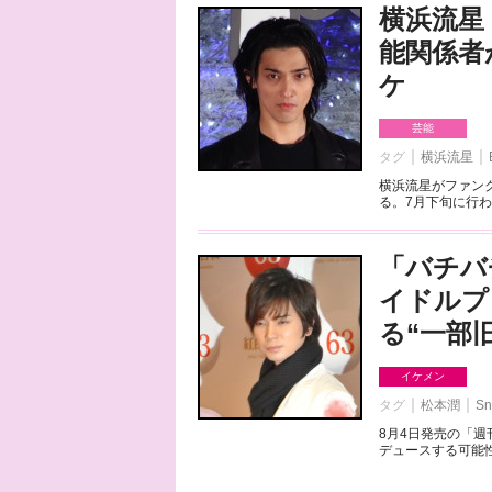
横浜流星
能関係者
ケ
芸能
タグ
横浜流星
横浜流星がファンク
る。7月下旬に行わ
「バチバ
イドルプ
る“一部
イケメン
タグ
松本潤
Sn
8月4日発売の「
デュースする可能性