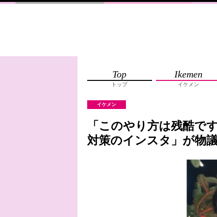
Top
Ikemen
トップ
イケメン
イケメン
「このやり方は残酷です
対策のインスタ」が物