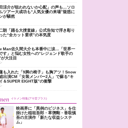
田涼介が狙われないか心配」の声も…ソロ
ムツアー大成功も“人気女優の来場”疑惑に
ンが騒然
二朗「踊る大捜査線」公式告知で浮き彫り
った“全カット要求”の本気度
ow Man佐久間大介も本番中に涙…「世界一
です」と悩む女性への“レジェンド歌手の
”が大注目
ン
蓮も入れた「9脚の椅子」も胸アツ！Snow
n総出演CM「女装メンバー2人」で蘇る“キ
＆SUPER EIGHT版”の衝撃
ン
men
イケメン特集(アサ芸プラス)
映画界に「異例のビジネス」を仕
掛けた稲垣吾郎・草彅剛・香取慎
吾の主演作「新たな収益システ
ム」