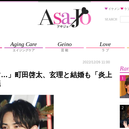
イケメン
ラ
SEARCH
Aging Care
Geino
Love
エイジングケア
芸 能
ラ ブ
2022/12/26 11:00
Ran
…」町田啓太、玄理と結婚も「炎上
1
議
2