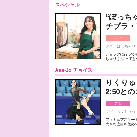
スペシャル
“ぽっち
チプラ・
ライフ
タグ
ぽっちゃり
ショップに行っても
ちゃりさん”って意
Asa-Jo チョイス
りくりゅ
2:50
芸能
タグ
りくりゅう
フィギュアスケート
大きな注目を集めて