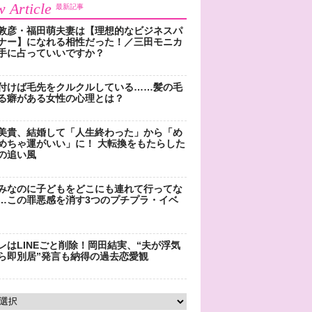
 Article
最新記事
敦彦・福田萌夫妻は【理想的なビジネスパ
ナー】になれる相性だった！／三田モニカ
手に占っていいですか？
付けば毛先をクルクルしている……髪の毛
る癖がある女性の心理とは？
美貴、結婚して「人生終わった」から「め
めちゃ運がいい」に！ 大転換をもたらした
の追い風
みなのに子どもをどこにも連れて行ってな
…この罪悪感を消す3つのプチプラ・イベ
レはLINEごと削除！岡田結実、“夫が浮気
ら即別居”発言も納得の過去恋愛観