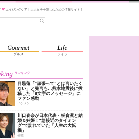
ブ
エイジングケア！大人女子を楽しむための情報サイト！
Gourmet
Life
グルメ
ライフ
king
ランキング
目黒蓮「“頑張って”とは言いたく
ない」と発言も…熊本地震後に投
稿した「8文字のメッセージ」に
ファン感動
イケメン
川口春奈が日本代表・板倉滉と結
婚＆妊娠！“急接近のタイミン
グ”で訪れていた「人生の大転
機」
芸能