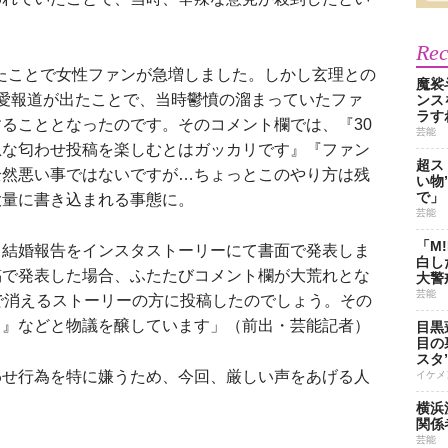
Re
したことで女性ファンが急増しました。しかし玄理との
魔裟
愛報道が出たことで、当時鬱憤の溜まっていたファ
ンス
ラす
ることとなったのです。そのコメント欄では、『30
芸能
息な匂わせ投稿を楽しむとはガッカリです』『ファン
超ス
全然悪い事ではないですが…ちょっとこのやり方は残
い物
で」
大量に書き込まれる事態に。
芸能
「M
結婚報告をインスタストーリーにて書面で発表しま
白し
稿で発表した場合、ふたたびコメント欄が大荒れとな
大警
芸能
で消えるストーリーの方に投稿したのでしょう。その
？』などと物議を醸しています」（前出・芸能記者）
目黒
目の
スタ
せ行為を特に嫌うため、今回、厳しい声をあげる人
イケメ
横浜
関係
芸能