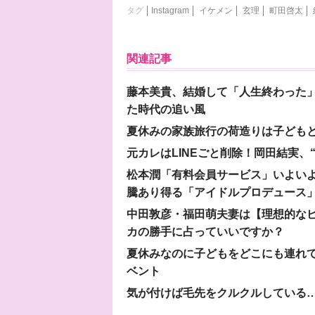
タグ
Instagram
イケメン
玄理
町田啓太
関連記事
藤本美貴、結婚して「人生終わった」
た時代の追い風
夏休みの家族旅行の荷造りは子ども
元カレはLINEごと削除！岡田結実
松本潤「有料会員サービス」いよいよオープ
騰あり得る「アイドルプロデュース
中田敦彦・福田萌夫妻は【理想的な
カの勝手に占っていいですか？
夏休みなのに子どもをどこにも連れ
ベント
気が付けば毛先をクルクルしている