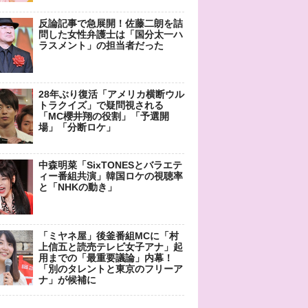
反論記事で急展開！佐藤二朗を詰
問した女性弁護士は「国分太一ハ
ラスメント」の担当者だった
28年ぶり復活「アメリカ横断ウル
トラクイズ」で疑問視される
「MC櫻井翔の役割」「予選開
場」「分断ロケ」
中森明菜「SixTONESとバラエテ
ィー番組共演」韓国ロケの視聴率
と「NHKの動き」
「ミヤネ屋」後釜番組MCに「村
上信五と読売テレビ女子アナ」起
用までの「最重要議論」内幕！
「別のタレントと東京のフリーア
ナ」が候補に