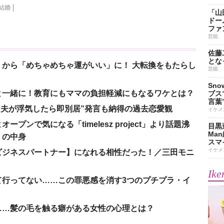
結婚
「山
ドー
ファ
芸能
佐藤
とな
から「めちゃめちゃ運がいい」に！ 大転換をもたらし
芸能
Sn
と一緒に！教育にもママの負担軽減にもなるワケとは？
ブス
言葉
、“夫が浮気したら即別居”発言も納得の過去恋愛観
イケメ
ンで気になる「timelesz project」より話題沸
目黒
Ma
」の中身
スマイ
イケメ
ビジネスパートナー】になれる相性だった！／三田モニ
Ike
て行ってない……この罪悪感を消す3つのプチプラ・イ
……髪の毛を触る癖がある女性の心理とは？