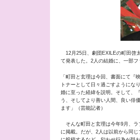
12月25日、劇団EXILEの町田
て発表した。2人の結婚に、一部フ
「町田と玄理は今回、書面にて『
トナーとして日々過ごすようにな
婚に至った経緯を説明。そして、
う、そしてより善い人間、良い俳
ます」（芸能記者）
そんな町田と玄理は今年9月、ラ
に掲載。だが、2人は以前から同じ
に投稿するなど、匂わせ行為が疑