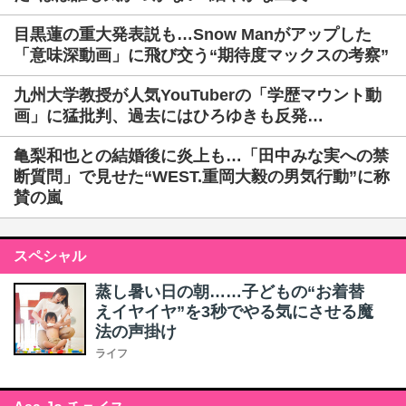
目黒蓮の重大発表説も…Snow Manがアップした
「意味深動画」に飛び交う“期待度マックスの考察”
九州大学教授が人気YouTuberの「学歴マウント動
画」に猛批判、過去にはひろゆきも反発…
亀梨和也との結婚後に炎上も…「田中みな実への禁
断質問」で見せた“WEST.重岡大毅の男気行動”に称
賛の嵐
スペシャル
蒸し暑い日の朝……子どもの“お着替
えイヤイヤ”を3秒でやる気にさせる魔
法の声掛け
ライフ