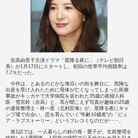
吉高由里子主演ドラマ「星降る夜に」（テレビ朝日
系）が1月17日にスタートし、初回の世帯平均視聴率は
7.7％だった。
今作は、とあるのどかな海沿いの街を舞台に、危険な
出産を受け入れたために母体が亡くなってしまった医療
事故がキッカケで大学病院を追われた35歳の産婦人科
医・雪宮鈴（吉高）と、耳が聞こえず写真が趣味の25歳
の遺骨整理士・柊一星（北村匠海）が、星降る夜にキャ
ンプ場で出会い、恋を育んでいく“年齢10歳差”の「ピュ
ア・ラブストーリー」というフレコミなのだが‥‥。
第1話では、一人暮らしの鈴の母・愛子が、生前整理を
依頼した1週間後、入院先の病院で心不全のため息を引き