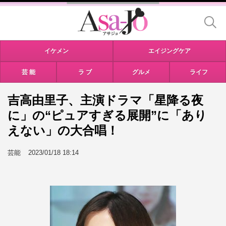
イケメン
エイジングケア
芸 能
ラ ブ
グルメ
ライフ
吉高由里子、主演ドラマ「星降る夜
に」の“ピュアすぎる展開”に「あり
えない」の大合唱！
芸能
2023/01/18 18:14