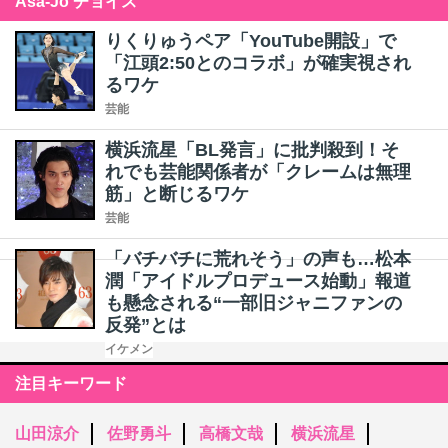
Asa-Jo チョイス
りくりゅうペア「YouTube開設」で
「江頭2:50とのコラボ」が確実視され
るワケ
芸能
横浜流星「BL発言」に批判殺到！そ
れでも芸能関係者が「クレームは無理
筋」と断じるワケ
芸能
「バチバチに荒れそう」の声も…松本
潤「アイドルプロデュース始動」報道
も懸念される“一部旧ジャニファンの
反発”とは
イケメン
注目キーワード
山田涼介
佐野勇斗
高橋文哉
横浜流星