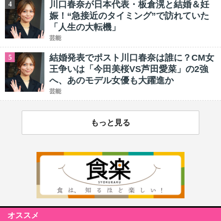
川口春奈が日本代表・板倉滉と結婚＆妊
4
娠！“急接近のタイミング”で訪れていた
「人生の大転機」
芸能
結婚発表でポスト川口春奈は誰に？CM女
5
王争いは「今田美桜VS芦田愛菜」の2強
へ、あのモデル女優も大躍進か
芸能
もっと見る
オススメ