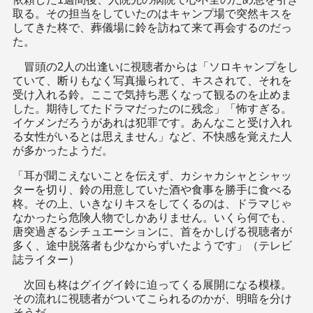
取る。その担当をしていたのはキャンプ場で突然キスを
してきた柊で、葬儀場に鈴を訪ねて来て再会するのだっ
た。
冒頭の2人の出逢いに視聴者からは「ソロキャンプをし
ていて、断りもなく写真撮られて、キスされて、それを
受け入れる鈴。ここで気持ち悪くなって観るのを止めま
した。期待してたドラマだったのに残念」「怖すぎる。
イケメンだろうがあれは犯罪です。あんなこと受け入れ
る女性がいるとは思えません」など、不快感を覚えた人
が多かったようだ。
「耳が聞こえないことを伝えず、カシャカシャとシャッ
ターを切り、鈴の用意していた酒や食事を勝手に食べる
柊。その上、いきなりキスをしてくるのは、ドラマじゃ
なかったら危険人物でしかありません。いくら何でも、
唐突過ぎるシチュエーションに、首をかしげる視聴者が
多く、途中脱落者も少なからずいたようです」（テレビ
誌ライター）
次回も柊はグイグイ鈴に迫ってくる展開になる模様。
その流れに視聴者がついてこられるのかが、明暗を分け
そうだ。