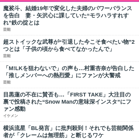
魔裟斗、結婚19年で変化した夫婦のパワーバランス
を告白 妻・矢沢心に課していた“モラハラすれす
れ”鉄の掟とは
芸能
超ストイックな武尊が“引退した今こそ食べたい物”2
つとは「子供の頃から食べてなかったんで」
芸能
「M!LKを狙わないで」の声も…村重杏奈が告白した
「推しメンバーへの熱烈愛」にファンが大警戒
芸能
目黒蓮の不在に賛否も…「FIRST TAKE」大注目の
裏で投稿された“Snow Manの意味深インスタ”にフ
ァン感動
イケメン
横浜流星「BL発言」に批判殺到！それでも芸能関係
者が「クレームは無理筋」と断じるワケ