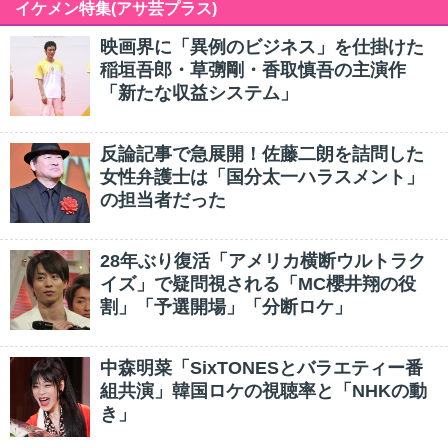
イケメン特集(アサ芸プラス)
映画界に「異例のビジネス」を仕掛けた
稲垣吾郎・草彅剛・香取慎吾の主演作
「新たな収益システム」
反論記事で急展開！佐藤二朗を詰問した
女性弁護士は「国分太一ハラスメント」
の担当者だった
28年ぶり復活「アメリカ横断ウルトラク
イズ」で疑問視される「MC櫻井翔の役
割」「予選開場」「分断ロケ」
中森明菜「SixTONESとバラエティー番
組共演」韓国ロケの視聴率と「NHKの動
き」