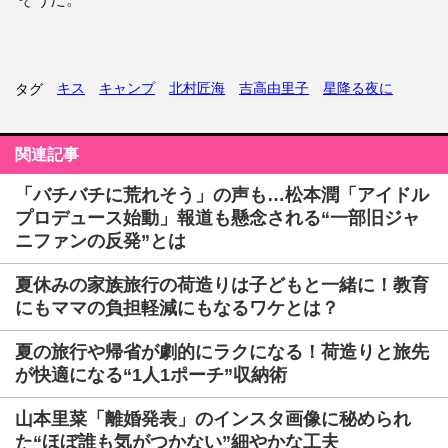
キス
キャンプ
北村匠海
吉高由里子
星降る夜に
タグ
関連記事
「バチバチに荒れそう」の声も…松本潤「アイドル
プロデュース始動」報道も懸念される“一部旧ジャ
ニファンの反発”とは
夏休みの家族旅行の荷造りは子どもと一緒に！教育
にもママの負担軽減にもなるワケとは？
夏の旅行や帰省が劇的にラクになる！荷造りと旅先
が快適になる“1人1ポーチ”収納術
山本里菜「離婚発表」のインスタ画像に秘められ
た“ほぼ誰も気がつかない”細やかな工夫