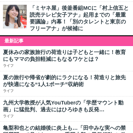
「ミヤネ屋」後釜番組MCに「村上信五と
読売テレビ女子アナ」起用までの「最重
要議論」内幕！「別のタレントと東京の
フリーアナ」が候補に
最新記事
夏休みの家族旅行の荷造りは子どもと一緒に！教育
にもママの負担軽減にもなるワケとは？
ライフ
夏の旅行や帰省が劇的にラクになる！荷造りと旅先
が快適になる“1人1ポーチ”収納術
ライフ
九州大学教授が人気YouTuberの「学歴マウント動
画」に猛批判、過去にはひろゆきも反発…
ライフ
亀梨和也との結婚後に炎上も…「田中みな実への禁