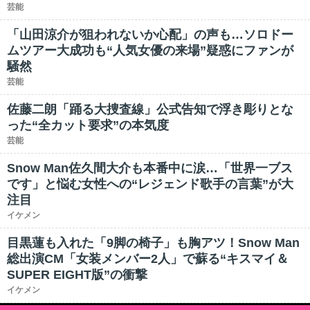
芸能
「山田涼介が狙われないか心配」の声も…ソロドー
ムツアー大成功も“人気女優の来場”疑惑にファンが
騒然
芸能
佐藤二朗「踊る大捜査線」公式告知で浮き彫りとな
った“全カット要求”の本気度
芸能
Snow Man佐久間大介も本番中に涙…「世界一ブス
です」と悩む女性への“レジェンド歌手の言葉”が大
注目
イケメン
目黒蓮も入れた「9脚の椅子」も胸アツ！Snow Man
総出演CM「女装メンバー2人」で蘇る“キスマイ＆
SUPER EIGHT版”の衝撃
イケメン