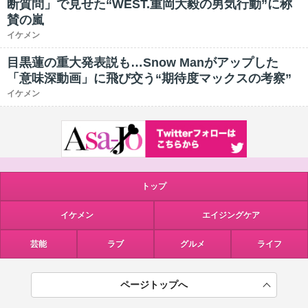
断質問」で見せた“WEST.重岡大毅の男気行動”に称
賛の嵐
イケメン
目黒蓮の重大発表説も…Snow Manがアップした
「意味深動画」に飛び交う“期待度マックスの考察”
イケメン
トップ
イケメン
エイジングケア
芸能
ラブ
グルメ
ライフ
ページトップへ