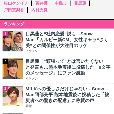
松山ケンイチ
蒼井優
中島歩
目黒蓮
戸田恵梨香
内村光良
ランキング
目黒蓮と“社内恋愛”説も…Snow
1
Man「カルビー新CM」女性キャラ“さく
美”との関係性が大注目のワケ
イケメン
目黒蓮「“頑張って”とは言いたくない」
2
と発言も…熊本地震後に投稿した「8文字
のメッセージ」にファン感動
イケメン
M!LKへの優しさだけじゃない…Snow
3
Man阿部亮平 熊本地震後に投稿した「被
災者への驚きの配慮」に称賛の声
芸能