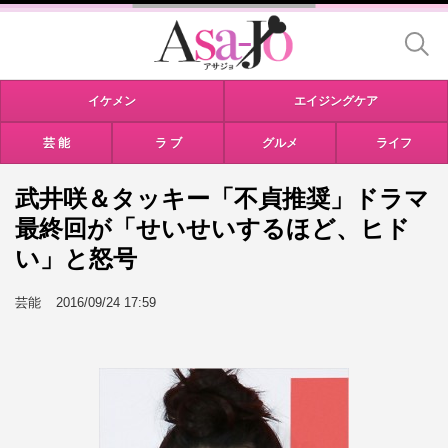
イケメン
エイジングケア
芸 能
ラ ブ
グルメ
ライフ
武井咲＆タッキー「不貞推奨」ドラマ
最終回が「せいせいするほど、ヒド
い」と怒号
芸能
2016/09/24 17:59