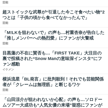
芸能
超ストイックな武尊が“引退した今こそ食べたい物”2
つとは「子供の頃から食べてなかったんで」
芸能
「M!LKを狙わないで」の声も…村重杏奈が告白した
「推しメンバーへの熱烈愛」にファンが大警戒
芸能
目黒蓮の不在に賛否も…「FIRST TAKE」大注目の
裏で投稿された“Snow Manの意味深インスタ”にフ
ァン感動
イケメン
横浜流星「BL発言」に批判殺到！それでも芸能関係
者が「クレームは無理筋」と断じるワケ
芸能
「山田涼介が狙われないか心配」の声も…ソロドー
ムツアー大成功も“人気女優の来場”疑惑にファンが