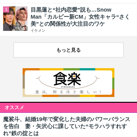
目黒蓮と“社内恋愛”説も…Snow
5
Man「カルビー新CM」女性キャラ“さく
美”との関係性が大注目のワケ
イケメン
もっと見る
オススメ
魔裟斗、結婚19年で変化した夫婦のパワーバランス
を告白 妻・矢沢心に課していた“モラハラすれす
れ”鉄の掟とは