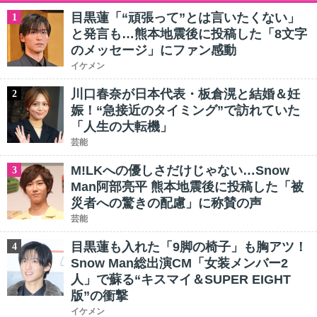
目黒蓮「“頑張って”とは言いたくない」
1
と発言も…熊本地震後に投稿した「8文字
のメッセージ」にファン感動
イケメン
川口春奈が日本代表・板倉滉と結婚＆妊
2
娠！“急接近のタイミング”で訪れていた
「人生の大転機」
芸能
M!LKへの優しさだけじゃない…Snow
3
Man阿部亮平 熊本地震後に投稿した「被
災者への驚きの配慮」に称賛の声
芸能
目黒蓮も入れた「9脚の椅子」も胸アツ！
4
Snow Man総出演CM「女装メンバー2
人」で蘇る“キスマイ＆SUPER EIGHT
版”の衝撃
イケメン