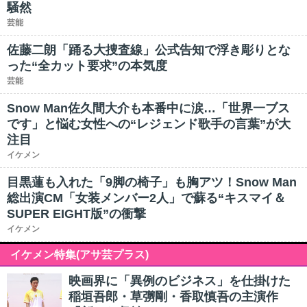
騒然
芸能
佐藤二朗「踊る大捜査線」公式告知で浮き彫りとな
った“全カット要求”の本気度
芸能
Snow Man佐久間大介も本番中に涙…「世界一ブス
です」と悩む女性への“レジェンド歌手の言葉”が大
注目
イケメン
目黒蓮も入れた「9脚の椅子」も胸アツ！Snow Man
総出演CM「女装メンバー2人」で蘇る“キスマイ＆
SUPER EIGHT版”の衝撃
イケメン
イケメン特集(アサ芸プラス)
映画界に「異例のビジネス」を仕掛けた
稲垣吾郎・草彅剛・香取慎吾の主演作