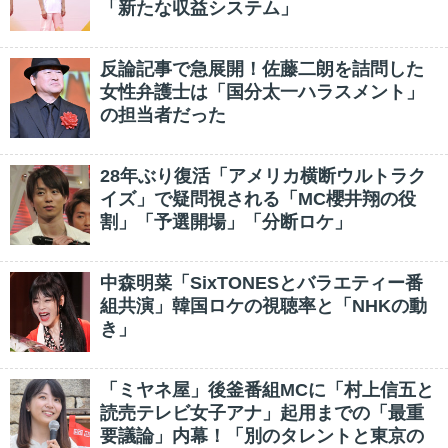
「新たな収益システム」
反論記事で急展開！佐藤二朗を詰問した
女性弁護士は「国分太一ハラスメント」
の担当者だった
28年ぶり復活「アメリカ横断ウルトラク
イズ」で疑問視される「MC櫻井翔の役
割」「予選開場」「分断ロケ」
中森明菜「SixTONESとバラエティー番
組共演」韓国ロケの視聴率と「NHKの動
き」
「ミヤネ屋」後釜番組MCに「村上信五と
読売テレビ女子アナ」起用までの「最重
要議論」内幕！「別のタレントと東京の