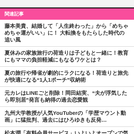
関連記事
藤本美貴、結婚して「人生終わった」から「めちゃ
めちゃ運がいい」に！ 大転換をもたらした時代の
追い風
夏休みの家族旅行の荷造りは子どもと一緒に！教育
にもママの負担軽減にもなるワケとは？
夏の旅行や帰省が劇的にラクになる！荷造りと旅先
が快適になる“1人1ポーチ”収納術
元カレはLINEごと削除！岡田結実、“夫が浮気した
ら即別居”発言も納得の過去恋愛観
九州大学教授が人気YouTuberの「学歴マウント動
画」に猛批判、過去にはひろゆきも反発…
松本潤「有料会員サービス」いよいよオープンで気