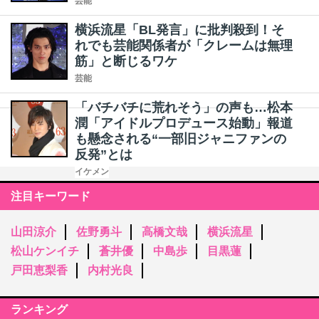
芸能
横浜流星「BL発言」に批判殺到！そ
れでも芸能関係者が「クレームは無理
筋」と断じるワケ
芸能
「バチバチに荒れそう」の声も…松本
潤「アイドルプロデュース始動」報道
も懸念される“一部旧ジャニファンの
反発”とは
イケメン
注目キーワード
山田涼介
佐野勇斗
高橋文哉
横浜流星
松山ケンイチ
蒼井優
中島歩
目黒蓮
戸田恵梨香
内村光良
ランキング