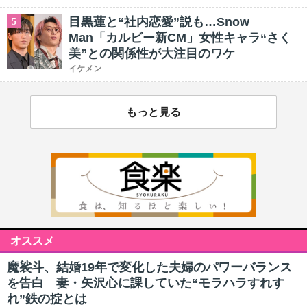
目黒蓮と“社内恋愛”説も…Snow
5
Man「カルビー新CM」女性キャラ“さく
美”との関係性が大注目のワケ
イケメン
もっと見る
オススメ
魔裟斗、結婚19年で変化した夫婦のパワーバランス
を告白 妻・矢沢心に課していた“モラハラすれす
れ”鉄の掟とは