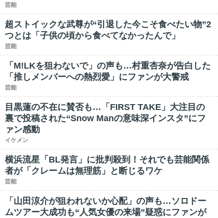
芸能
超ストイックな武尊が“引退した今こそ食べたい物”2
つとは「子供の頃から食べてなかったんで」
芸能
「M!LKを狙わないで」の声も…村重杏奈が告白した
「推しメンバーへの熱烈愛」にファンが大警戒
芸能
目黒蓮の不在に賛否も…「FIRST TAKE」大注目の
裏で投稿された“Snow Manの意味深インスタ”にフ
ァン感動
イケメン
横浜流星「BL発言」に批判殺到！それでも芸能関係
者が「クレームは無理筋」と断じるワケ
芸能
「山田涼介が狙われないか心配」の声も…ソロドー
ムツアー大成功も“人気女優の来場”疑惑にファンが