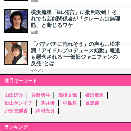
芸能
横浜流星「BL発言」に批判殺到！そ
れでも芸能関係者が「クレームは無理
筋」と断じるワケ
芸能
「バチバチに荒れそう」の声も…松本
潤「アイドルプロデュース始動」報道
も懸念される“一部旧ジャニファンの
反発”とは
イケメン
注目キーワード
山田涼介
佐野勇斗
高橋文哉
横浜流星
松山ケンイチ
蒼井優
中島歩
目黒蓮
戸田恵梨香
内村光良
ランキング