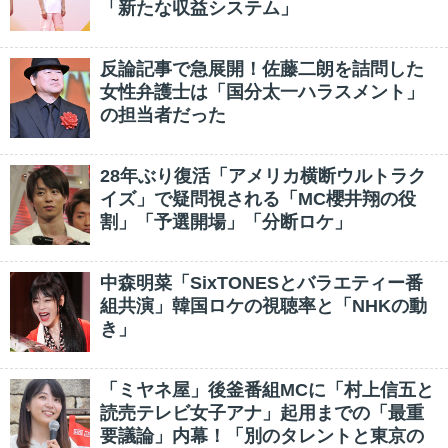
「新たな収益システム」
反論記事で急展開！佐藤二朗を詰問した
女性弁護士は「国分太一ハラスメント」
の担当者だった
28年ぶり復活「アメリカ横断ウルトラク
イズ」で疑問視される「MC櫻井翔の役
割」「予選開場」「分断ロケ」
中森明菜「SixTONESとバラエティー番
組共演」韓国ロケの視聴率と「NHKの動
き」
「ミヤネ屋」後釜番組MCに「村上信五と
読売テレビ女子アナ」起用までの「最重
要議論」内幕！「別のタレントと東京の