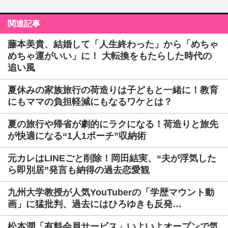
関連記事
藤本美貴、結婚して「人生終わった」から「めちゃ
めちゃ運がいい」に！ 大転換をもたらした時代の
追い風
夏休みの家族旅行の荷造りは子どもと一緒に！教育
にもママの負担軽減にもなるワケとは？
夏の旅行や帰省が劇的にラクになる！荷造りと旅先
が快適になる“1人1ポーチ”収納術
元カレはLINEごと削除！岡田結実、“夫が浮気した
ら即別居”発言も納得の過去恋愛観
九州大学教授が人気YouTuberの「学歴マウント動
画」に猛批判、過去にはひろゆきも反発…
松本潤「有料会員サービス」いよいよオープンで気