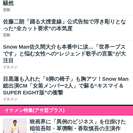
騒然
芸能
佐藤二朗「踊る大捜査線」公式告知で浮き彫りとな
った“全カット要求”の本気度
芸能
Snow Man佐久間大介も本番中に涙…「世界一ブス
です」と悩む女性への“レジェンド歌手の言葉”が大
注目
イケメン
目黒蓮も入れた「9脚の椅子」も胸アツ！Snow Man
総出演CM「女装メンバー2人」で蘇る“キスマイ＆
SUPER EIGHT版”の衝撃
イケメン
イケメン特集(アサ芸プラス)
映画界に「異例のビジネス」を仕掛けた
稲垣吾郎・草彅剛・香取慎吾の主演作