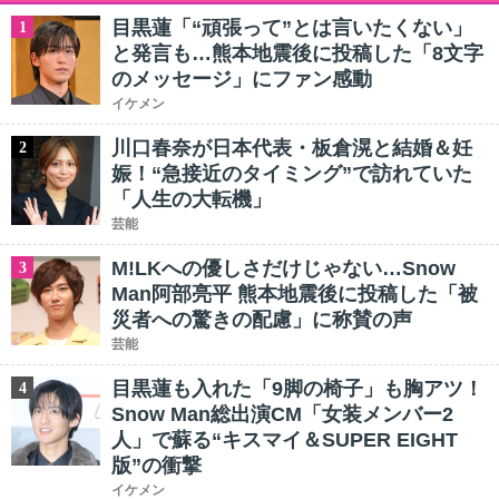
目黒蓮「“頑張って”とは言いたくない」
1
と発言も…熊本地震後に投稿した「8文字
のメッセージ」にファン感動
イケメン
川口春奈が日本代表・板倉滉と結婚＆妊
2
娠！“急接近のタイミング”で訪れていた
「人生の大転機」
芸能
M!LKへの優しさだけじゃない…Snow
3
Man阿部亮平 熊本地震後に投稿した「被
災者への驚きの配慮」に称賛の声
芸能
目黒蓮も入れた「9脚の椅子」も胸アツ！
4
Snow Man総出演CM「女装メンバー2
人」で蘇る“キスマイ＆SUPER EIGHT
版”の衝撃
イケメン