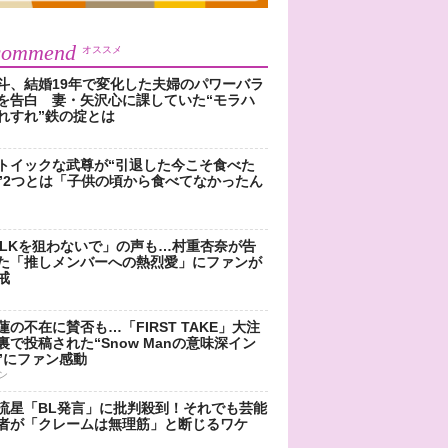
commend
オススメ
斗、結婚19年で変化した夫婦のパワーバラ
を告白 妻・矢沢心に課していた“モラハ
れすれ”鉄の掟とは
トイックな武尊が“引退した今こそ食べた
”2つとは「子供の頃から食べてなかったん
!LKを狙わないで」の声も…村重杏奈が告
た「推しメンバーへの熱烈愛」にファンが
戒
蓮の不在に賛否も…「FIRST TAKE」大注
裏で投稿された“Snow Manの意味深イン
”にファン感動
ン
流星「BL発言」に批判殺到！それでも芸能
者が「クレームは無理筋」と断じるワケ