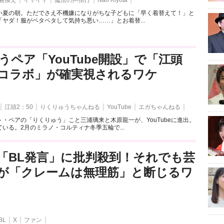
着換え
イヤイヤ
魔法の声掛け
Nao Kiyota
い夏の朝。ただでさえ不機嫌になりがちな子どもに「早く着替えて！」と
ヤダ！服がペタペタして気持ち悪い……」とお着替...
うペア「YouTube開設」で「江頭
とのコラボ」が確実視されるワケ
江頭2：50
りくりゅうちゃんねる
YouTube
エガちゃんねる
・ペアの「りくりゅう」こと三浦璃来と木原龍一が、YouTubeに進出。
いる。2月のミラノ・コルティナ冬季五輪で...
「BL発言」に批判殺到！それでも芸
が「クレームは無理筋」と断じるワ
BL
X
ファン