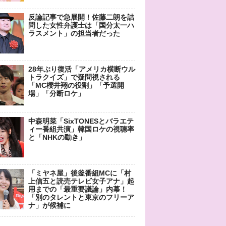
反論記事で急展開！佐藤二朗を詰
問した女性弁護士は「国分太一ハ
ラスメント」の担当者だった
28年ぶり復活「アメリカ横断ウル
トラクイズ」で疑問視される
「MC櫻井翔の役割」「予選開
場」「分断ロケ」
中森明菜「SixTONESとバラエテ
ィー番組共演」韓国ロケの視聴率
と「NHKの動き」
「ミヤネ屋」後釜番組MCに「村
上信五と読売テレビ女子アナ」起
用までの「最重要議論」内幕！
「別のタレントと東京のフリーア
ナ」が候補に