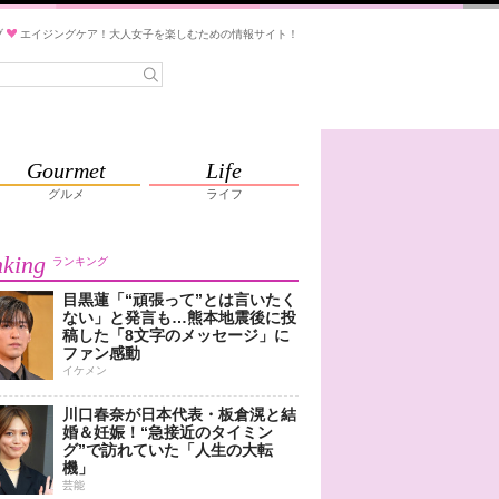
ブ
エイジングケア！大人女子を楽しむための情報サイト！
Gourmet
Life
グルメ
ライフ
king
ランキング
目黒蓮「“頑張って”とは言いたく
ない」と発言も…熊本地震後に投
稿した「8文字のメッセージ」に
ファン感動
イケメン
川口春奈が日本代表・板倉滉と結
婚＆妊娠！“急接近のタイミン
グ”で訪れていた「人生の大転
機」
芸能