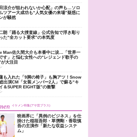
田涼介が狙われないか心配」の声も…ソロ
ムツアー大成功も“人気女優の来場”疑惑に
ンが騒然
二朗「踊る大捜査線」公式告知で浮き彫り
った“全カット要求”の本気度
ow Man佐久間大介も本番中に涙…「世界一
です」と悩む女性への“レジェンド歌手の
”が大注目
ン
蓮も入れた「9脚の椅子」も胸アツ！Snow
n総出演CM「女装メンバー2人」で蘇る“キ
＆SUPER EIGHT版”の衝撃
ン
men
イケメン特集(アサ芸プラス)
映画界に「異例のビジネス」を仕
掛けた稲垣吾郎・草彅剛・香取慎
吾の主演作「新たな収益システ
ム」