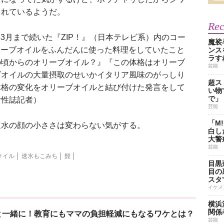
されているようだ。
Re
9年3月まで続いた『ZIP！』（日本テレビ系）内のコー
魔裟
オリーブオイルをふんだんに使った料理をしていたこと
ンス
ラす
の頃からのオリーブオイル？』『この体格はオリーブ
芸能
ブオイルの大量摂取のせいかイタリア風味のがっしり
超ス
体格の変化をオリーブオイルと結び付けた発言をして
い物
で」
女性誌記者）
芸能
「M
水の顔の小ささは変わらない気がする。
白し
大警
芸能
オイル
速水もこみち
髭
目黒
目の
スタ
イケメ
横浜
関係
と一緒に！教育にもママの負担軽減にもなるワケとは？
芸能