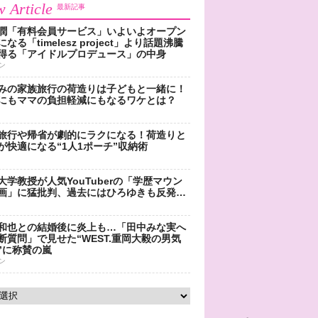
 Article
最新記事
潤「有料会員サービス」いよいよオープン
なる「timelesz project」より話題沸騰
得る「アイドルプロデュース」の中身
ン
みの家族旅行の荷造りは子どもと一緒に！
にもママの負担軽減にもなるワケとは？
旅行や帰省が劇的にラクになる！荷造りと
が快適になる“1人1ポーチ”収納術
大学教授が人気YouTuberの「学歴マウン
画」に猛批判、過去にはひろゆきも反発…
和也との結婚後に炎上も…「田中みな実へ
断質問」で見せた“WEST.重岡大毅の男気
”に称賛の嵐
ン