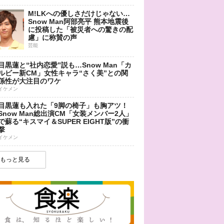
M!LKへの優しさだけじゃない…
Snow Man阿部亮平 熊本地震後
に投稿した「被災者への驚きの配
慮」に称賛の声
芸能
目黒蓮と“社内恋愛”説も…Snow Man「カ
ルビー新CM」女性キャラ“さく美”との関
係性が大注目のワケ
イケメン
目黒蓮も入れた「9脚の椅子」も胸アツ！
Snow Man総出演CM「女装メンバー2人」
で蘇る“キスマイ＆SUPER EIGHT版”の衝
撃
イケメン
もっと見る