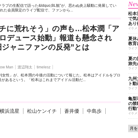
New
ラブの生配信で語った&ldquo;BL観”が、思わぬ炎上騒動に発展してい
れた会員限定のライブ配信で、ファンから...
松本
で気に
あり
チに荒れそう」の声も…松本潤「ア
イケメ
ロデュース始動」報道も懸念され
夏休
教育
旧ジャニファンの反発”とは
ライフ
夏の
旅先
ow Man
渡辺翔太
timelesz
ライフ
週刊女性」が、松本潤の今後の活動について報じた。松本はアイドルをプロ
九州
があるという。「松本はこれまでアイドル活動だ...
ト動
ライフ
亀梨
の禁
行動
横浜流星
松山ケンイチ
蒼井優
中島歩
イケメ