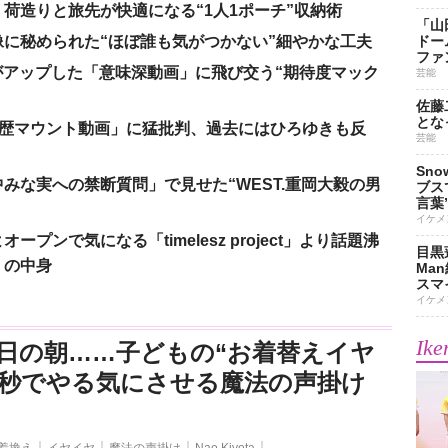
荷造りと旅先が快適になる“1人1ポーチ”収納術
「山
に秘められた“ほぼ誰も気がつかない”細やかな工夫
ドー
ファ
nがアップした「意味深動画」に飛び交う“期待度マック
芸能
佐藤
とな
「学歴マウント動画」に猛批判、過去にはひろゆきも反
芸能
Sn
みな実への禁断質問」で見せた“WEST.重岡大毅の男
ブス
言葉
イケメ
ンで気になる「timelesz project」より話題沸
目黒
」の中身
Ma
スマイ
イケメ
Ike
日の朝……子どもの“お着替えイヤ
3秒でやる気にさせる魔法の声掛け