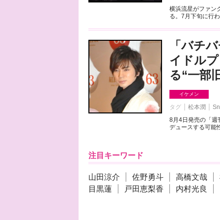
横浜流星がファンク
る。7月下旬に行わ
「バチバ
イドルプ
る“一部
イケメン
タグ
松本潤
Sn
8月4日発売の「
デュースする可能性
注目キーワード
山田涼介
佐野勇斗
高橋文哉
目黒蓮
戸田恵梨香
内村光良