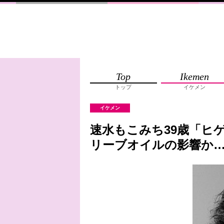
Top
Ikemen
トップ
イケメン
イケメン
速水もこみち39歳「ヒ
リーブオイルの影響か…