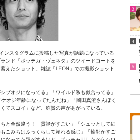
3
4
インスタグラムに投稿した写真が話題になっている
ブランド「ボッテガ・ヴェネタ」のツイードコートを
5
蓄えたショット。雑誌「LEON」での撮影ショット
シブオジになってる」「ワイルド系も似合ってる」
イケオジ年齢になってたんだね」「岡田真澄さんぽく
さくてスゴイ」など、称賛の声があがっている。
ちと全然違う！ 貫禄がすごい」「シュッとして細
のもこみちはふっくらして頼れる感じ」「輪郭がすご
ワになってた気がするけど、ポッチャリしたからシワ