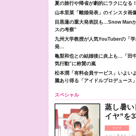
夏の旅行や帰省が劇的にラクになる！
山本里菜「離婚発表」のインスタ画像
目黒蓮の重大発表説も…Snow Ma
スの考察”
九州大学教授が人気YouTuberの
発…
亀梨和也との結婚後に炎上も…「田中
気行動”に称賛の嵐
松本潤「有料会員サービス」いよいよオープ
騰あり得る「アイドルプロデュース
スペシャル
蒸し暑い
イヤ”を
ライフ