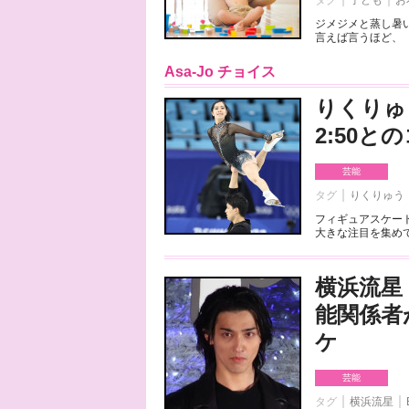
タグ
子ども
お
ジメジメと蒸し暑
言えば言うほど、「
Asa-Jo チョイス
りくりゅ
2:50
芸能
タグ
りくりゅう
フィギュアスケート
大きな注目を集めて
横浜流星
能関係者
ケ
芸能
タグ
横浜流星