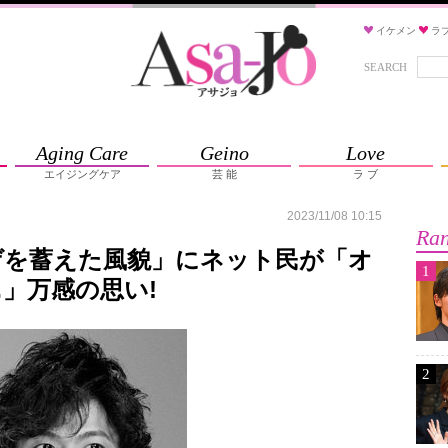
イケメン
ラ
SEARCH
Aging Care
Geino
Love
エイジングケア
芸 能
ラ ブ
2023/11/08 10:15
Ran
ゲを蓄えた風貌」にネット民が「オ
1
」万感の思い!
2