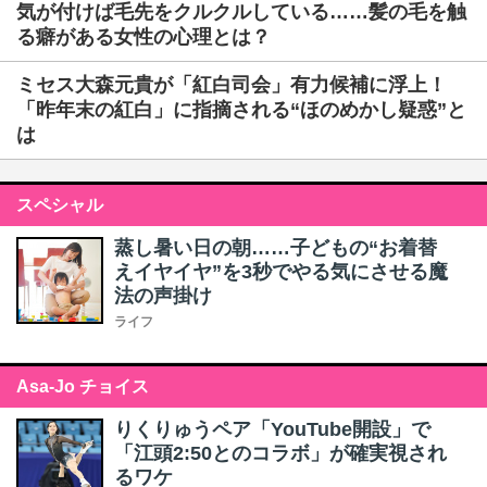
気が付けば毛先をクルクルしている……髪の毛を触
る癖がある女性の心理とは？
ミセス大森元貴が「紅白司会」有力候補に浮上！
「昨年末の紅白」に指摘される“ほのめかし疑惑”と
は
スペシャル
蒸し暑い日の朝……子どもの“お着替
えイヤイヤ”を3秒でやる気にさせる魔
法の声掛け
ライフ
Asa-Jo チョイス
りくりゅうペア「YouTube開設」で
「江頭2:50とのコラボ」が確実視され
るワケ