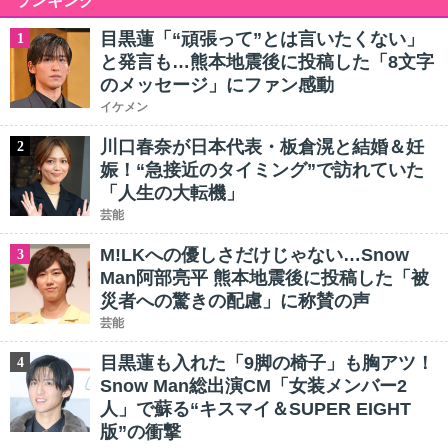
ランキング
目黒蓮「“頑張って”とは言いたくない」
1
と発言も…熊本地震後に投稿した「8文字
のメッセージ」にファン感動
イケメン
川口春奈が日本代表・板倉滉と結婚＆妊
2
娠！“急接近のタイミング”で訪れていた
「人生の大転機」
芸能
M!LKへの優しさだけじゃない…Snow
3
Man阿部亮平 熊本地震後に投稿した「被
災者への驚きの配慮」に称賛の声
芸能
目黒蓮も入れた「9脚の椅子」も胸アツ！
4
Snow Man総出演CM「女装メンバー2
人」で蘇る“キスマイ＆SUPER EIGHT
版”の衝撃