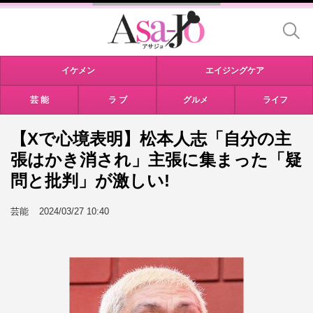
イケメン
エイジングケア
芸 能
ラ ブ
グルメ
ライフ
【Xで心境表明】松本人志「自分の主
張はかき消され」主張に集まった「疑
問と批判」が激しい!
芸能
2024/03/27 10:40