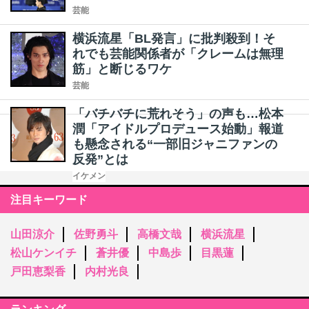
芸能
横浜流星「BL発言」に批判殺到！そ
れでも芸能関係者が「クレームは無理
筋」と断じるワケ
芸能
「バチバチに荒れそう」の声も…松本
潤「アイドルプロデュース始動」報道
も懸念される“一部旧ジャニファンの
反発”とは
イケメン
注目キーワード
山田涼介
佐野勇斗
高橋文哉
横浜流星
松山ケンイチ
蒼井優
中島歩
目黒蓮
戸田恵梨香
内村光良