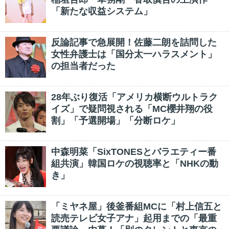
「新たな収益システム」
反論記事で急展開！佐藤二朗を詰問した
女性弁護士は「国分太一ハラスメント」
の担当者だった
28年ぶり復活「アメリカ横断ウルトラク
イズ」で疑問視される「MC櫻井翔の役
割」「予選開場」「分断ロケ」
中森明菜「SixTONESとバラエティー番
組共演」韓国ロケの視聴率と「NHKの動
き」
「ミヤネ屋」後釜番組MCに「村上信五と
読売テレビ女子アナ」起用までの「最重