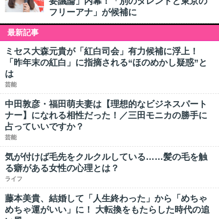
要議論」内幕！「別のタレントと東京の
フリーアナ」が候補に
最新記事
ミセス大森元貴が「紅白司会」有力候補に浮上！
「昨年末の紅白」に指摘される“ほのめかし疑惑”と
は
芸能
中田敦彦・福田萌夫妻は【理想的なビジネスパート
ナー】になれる相性だった！／三田モニカの勝手に
占っていいですか？
芸能
気が付けば毛先をクルクルしている……髪の毛を触
る癖がある女性の心理とは？
ライフ
藤本美貴、結婚して「人生終わった」から「めちゃ
めちゃ運がいい」に！ 大転換をもたらした時代の追