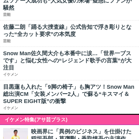
ムツアー大成功も“人気女優の来場”疑惑にファンが
騒然
芸能
佐藤二朗「踊る大捜査線」公式告知で浮き彫りとな
った“全カット要求”の本気度
芸能
Snow Man佐久間大介も本番中に涙…「世界一ブス
です」と悩む女性への“レジェンド歌手の言葉”が大
注目
イケメン
目黒蓮も入れた「9脚の椅子」も胸アツ！Snow Man
総出演CM「女装メンバー2人」で蘇る“キスマイ＆
SUPER EIGHT版”の衝撃
イケメン
イケメン特集(アサ芸プラス)
映画界に「異例のビジネス」を仕掛けた
稲垣吾郎・草彅剛・香取慎吾の主演作