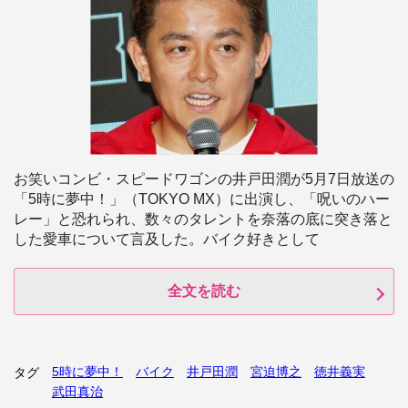
お笑いコンビ・スピードワゴンの井戸田潤が5月7日放送の
「5時に夢中！」（TOKYO MX）に出演し、「呪いのハー
レー」と恐れられ、数々のタレントを奈落の底に突き落と
した愛車について言及した。バイク好きとして
全文を読む
5時に夢中！
バイク
井戸田潤
宮迫博之
徳井義実
タグ
武田真治