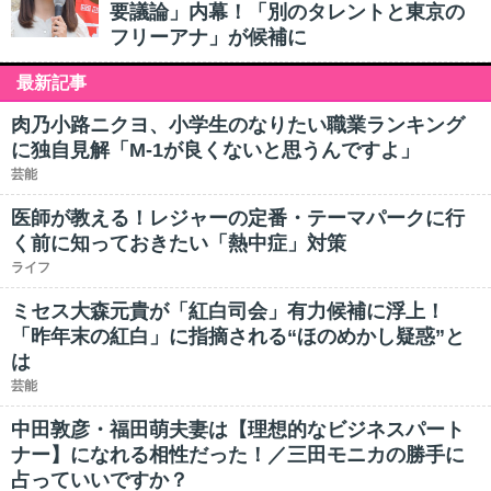
要議論」内幕！「別のタレントと東京の
フリーアナ」が候補に
最新記事
肉乃小路ニクヨ、小学生のなりたい職業ランキング
に独自見解「M-1が良くないと思うんですよ」
芸能
医師が教える！レジャーの定番・テーマパークに行
く前に知っておきたい「熱中症」対策
ライフ
ミセス大森元貴が「紅白司会」有力候補に浮上！
「昨年末の紅白」に指摘される“ほのめかし疑惑”と
は
芸能
中田敦彦・福田萌夫妻は【理想的なビジネスパート
ナー】になれる相性だった！／三田モニカの勝手に
占っていいですか？