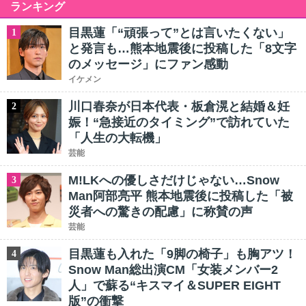
ランキング
目黒蓮「“頑張って”とは言いたくない」
1
と発言も…熊本地震後に投稿した「8文字
のメッセージ」にファン感動
イケメン
川口春奈が日本代表・板倉滉と結婚＆妊
2
娠！“急接近のタイミング”で訪れていた
「人生の大転機」
芸能
M!LKへの優しさだけじゃない…Snow
3
Man阿部亮平 熊本地震後に投稿した「被
災者への驚きの配慮」に称賛の声
芸能
目黒蓮も入れた「9脚の椅子」も胸アツ！
4
Snow Man総出演CM「女装メンバー2
人」で蘇る“キスマイ＆SUPER EIGHT
版”の衝撃