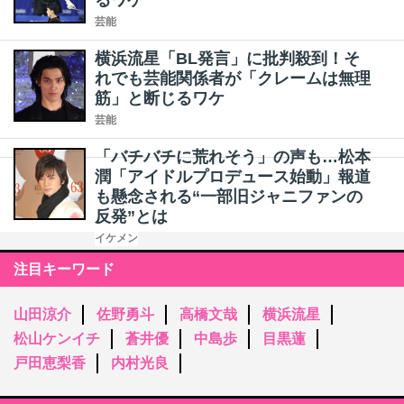
るワケ
芸能
横浜流星「BL発言」に批判殺到！そ
れでも芸能関係者が「クレームは無理
筋」と断じるワケ
芸能
「バチバチに荒れそう」の声も…松本
潤「アイドルプロデュース始動」報道
も懸念される“一部旧ジャニファンの
反発”とは
イケメン
注目キーワード
山田涼介
佐野勇斗
高橋文哉
横浜流星
松山ケンイチ
蒼井優
中島歩
目黒蓮
戸田恵梨香
内村光良