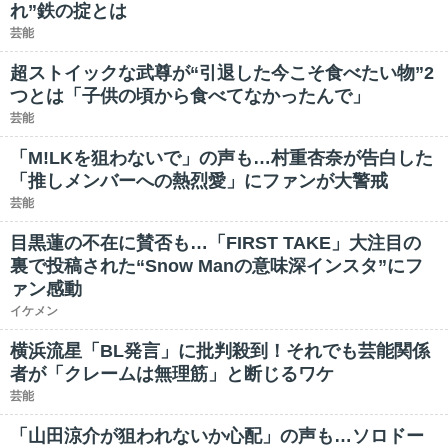
れ”鉄の掟とは
芸能
超ストイックな武尊が“引退した今こそ食べたい物”2
つとは「子供の頃から食べてなかったんで」
芸能
「M!LKを狙わないで」の声も…村重杏奈が告白した
「推しメンバーへの熱烈愛」にファンが大警戒
芸能
目黒蓮の不在に賛否も…「FIRST TAKE」大注目の
裏で投稿された“Snow Manの意味深インスタ”にフ
ァン感動
イケメン
横浜流星「BL発言」に批判殺到！それでも芸能関係
者が「クレームは無理筋」と断じるワケ
芸能
「山田涼介が狙われないか心配」の声も…ソロドー