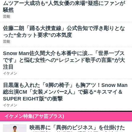
ムツアー大成功も“人気女優の来場”疑惑にファンが
騒然
芸能
佐藤二朗「踊る大捜査線」公式告知で浮き彫りとな
った“全カット要求”の本気度
芸能
Snow Man佐久間大介も本番中に涙…「世界一ブス
です」と悩む女性への“レジェンド歌手の言葉”が大
注目
イケメン
目黒蓮も入れた「9脚の椅子」も胸アツ！Snow Man
総出演CM「女装メンバー2人」で蘇る“キスマイ＆
SUPER EIGHT版”の衝撃
イケメン
イケメン特集(アサ芸プラス)
映画界に「異例のビジネス」を仕掛けた