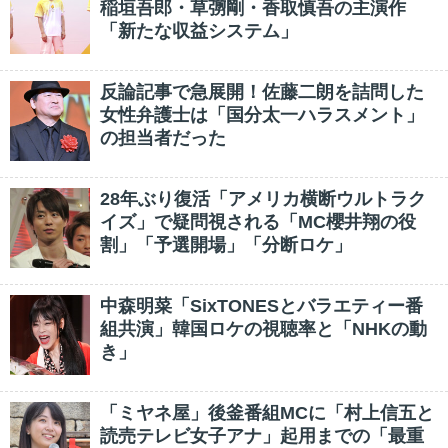
稲垣吾郎・草彅剛・香取慎吾の主演作
「新たな収益システム」
反論記事で急展開！佐藤二朗を詰問した
女性弁護士は「国分太一ハラスメント」
の担当者だった
28年ぶり復活「アメリカ横断ウルトラク
イズ」で疑問視される「MC櫻井翔の役
割」「予選開場」「分断ロケ」
中森明菜「SixTONESとバラエティー番
組共演」韓国ロケの視聴率と「NHKの動
き」
「ミヤネ屋」後釜番組MCに「村上信五と
読売テレビ女子アナ」起用までの「最重