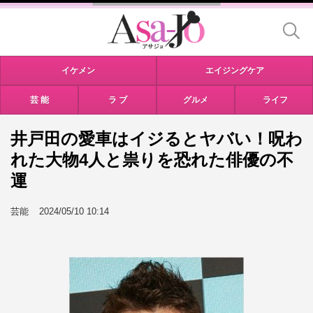
イケメン
エイジングケア
芸 能
ラ ブ
グルメ
ライフ
井戸田の愛車はイジるとヤバい！呪わ
れた大物4人と祟りを恐れた俳優の不
運
芸能
2024/05/10 10:14