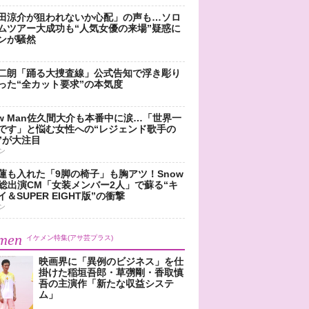
田涼介が狙われないか心配」の声も…ソロ
ムツアー大成功も“人気女優の来場”疑惑に
ンが騒然
二朗「踊る大捜査線」公式告知で浮き彫り
った“全カット要求”の本気度
ow Man佐久間大介も本番中に涙…「世界一
です」と悩む女性への“レジェンド歌手の
”が大注目
ン
蓮も入れた「9脚の椅子」も胸アツ！Snow
n総出演CM「女装メンバー2人」で蘇る“キ
＆SUPER EIGHT版”の衝撃
ン
men
イケメン特集(アサ芸プラス)
映画界に「異例のビジネス」を仕
掛けた稲垣吾郎・草彅剛・香取慎
吾の主演作「新たな収益システ
ム」