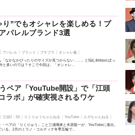
ゃり”でもオシャレを楽しめる！プ
アパレルブランド3選
アパレル
ブランド
プチプラ
オシャレ服
「なかなかぴったりのサイズが見つからない……」と悩む&ldquo;ぽっ
外と多いのでは？そこで今回は、「オシャレ...
うペア「YouTube開設」で「江頭
とのコラボ」が確実視されるワケ
江頭2：50
りくりゅうちゃんねる
YouTube
エガちゃんねる
・ペアの「りくりゅう」こと三浦璃来と木原龍一が、YouTubeに進出。
いる。2月のミラノ・コルティナ冬季五輪で...