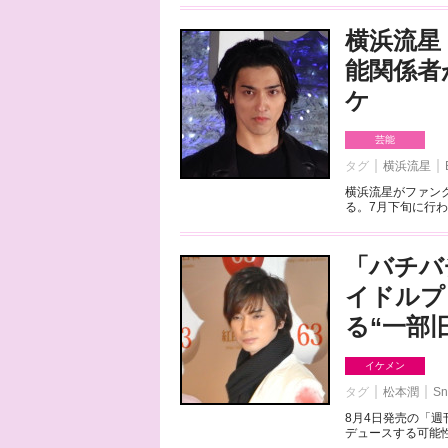
横浜流星
能関係者
ケ
芸能
タグ
横浜流星
横浜流星がファンク
る。7月下旬に行わ
「バチバ
イドルプ
る“一部
イケメン
タグ
松本潤
Sn
8月4日発売の「
デュースする可能性