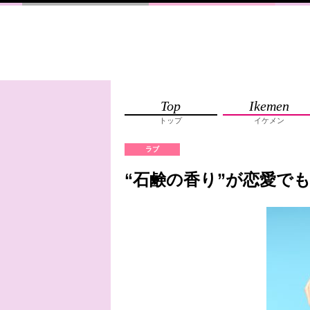
Top
Ikemen
トップ
イケメン
ラブ
“石鹸の香り”が恋愛で