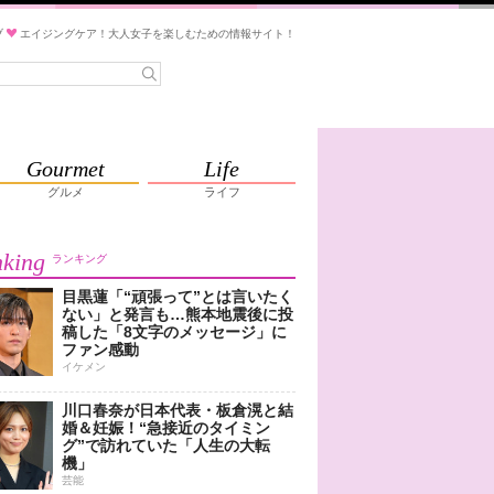
ブ
エイジングケア！大人女子を楽しむための情報サイト！
Gourmet
Life
グルメ
ライフ
king
ランキング
目黒蓮「“頑張って”とは言いたく
ない」と発言も…熊本地震後に投
稿した「8文字のメッセージ」に
ファン感動
イケメン
川口春奈が日本代表・板倉滉と結
婚＆妊娠！“急接近のタイミン
グ”で訪れていた「人生の大転
機」
芸能