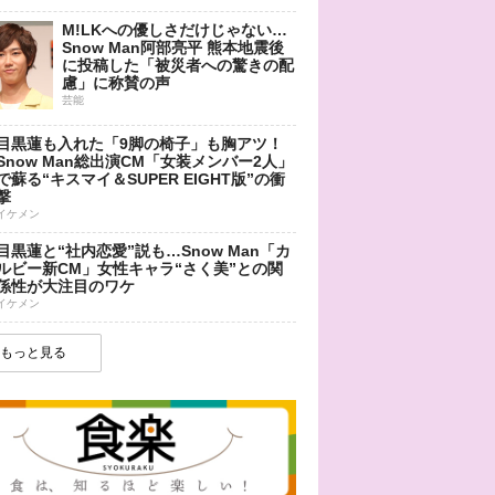
M!LKへの優しさだけじゃない…
Snow Man阿部亮平 熊本地震後
に投稿した「被災者への驚きの配
慮」に称賛の声
芸能
目黒蓮も入れた「9脚の椅子」も胸アツ！
Snow Man総出演CM「女装メンバー2人」
で蘇る“キスマイ＆SUPER EIGHT版”の衝
撃
イケメン
目黒蓮と“社内恋愛”説も…Snow Man「カ
ルビー新CM」女性キャラ“さく美”との関
係性が大注目のワケ
イケメン
もっと見る