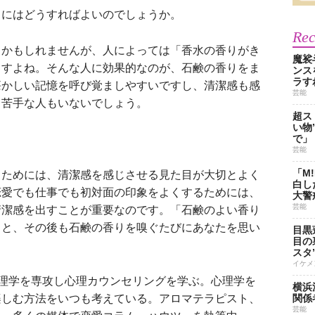
にはどうすればよいのでしょうか。
Re
かもしれませんが、人によっては「香水の香りがき
魔裟
ますよね。そんな人に効果的なのが、石鹸の香りをま
ンス
ラす
懐かしい記憶を呼び覚ましやすいですし、清潔感も感
芸能
、苦手な人もいないでしょう。
超ス
い物
で」
芸能
「M
ためには、清潔感を感じさせる見た目が大切とよく
白し
恋愛でも仕事でも初対面の印象をよくするためには、
大警
芸能
清潔感を出すことが重要なのです。「石鹸のよい香り
ると、その後も石鹸の香りを嗅ぐたびにあなたを思い
目黒
目の
！
スタ
イケメ
心理学を専攻し心理カウンセリングを学ぶ。心理学を
横浜
楽しむ方法をいつも考えている。アロマテラピスト、
関係
芸能