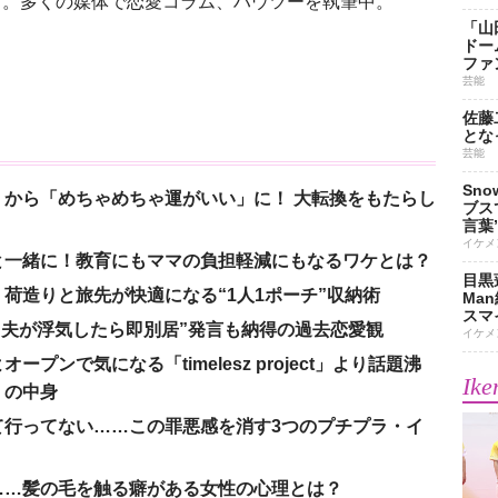
る。多くの媒体で恋愛コラム、ハウツーを執筆中。
「山
ドー
ファ
芸能
佐藤
とな
芸能
Sn
から「めちゃめちゃ運がいい」に！ 大転換をもたらし
ブス
言葉
イケメ
と一緒に！教育にもママの負担軽減にもなるワケとは？
目黒
荷造りと旅先が快適になる“1人1ポーチ”収納術
Ma
スマイ
、“夫が浮気したら即別居”発言も納得の過去恋愛観
イケメ
ンで気になる「timelesz project」より話題沸
Ike
」の中身
て行ってない……この罪悪感を消す3つのプチプラ・イ
……髪の毛を触る癖がある女性の心理とは？