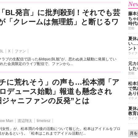
New
「BL発言」に批判殺到！それでも芸
藤本
ちゃ
が「クレームは無理筋」と断じるワ
時代
芸能
夏休
い…
ント
BL
X
ファン
ライフ
ラブの生配信で語った&ldquo;BL観”が、思わぬ炎上騒動に発展してい
元カ
れた会員限定のライブ配信で、ファンから...
した
芸能
チに荒れそう」の声も…松本潤「ア
松本
で気に
ロデュース始動」報道も懸念され
あり
旧ジャニファンの反発”とは
イケメ
夏休
教育
ライフ
ow Man
渡辺翔太
timelesz
週刊女性」が、松本潤の今後の活動について報じた。松本はアイドルをプロ
があるという。「松本はこれまでアイドル活動だ...