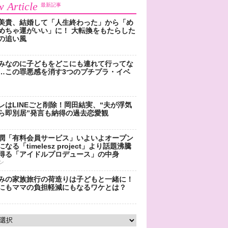
 Article
最新記事
美貴、結婚して「人生終わった」から「め
めちゃ運がいい」に！ 大転換をもたらした
の追い風
みなのに子どもをどこにも連れて行ってな
…この罪悪感を消す3つのプチプラ・イベ
レはLINEごと削除！岡田結実、“夫が浮気
ら即別居”発言も納得の過去恋愛観
潤「有料会員サービス」いよいよオープン
なる「timelesz project」より話題沸騰
得る「アイドルプロデュース」の中身
ン
みの家族旅行の荷造りは子どもと一緒に！
にもママの負担軽減にもなるワケとは？