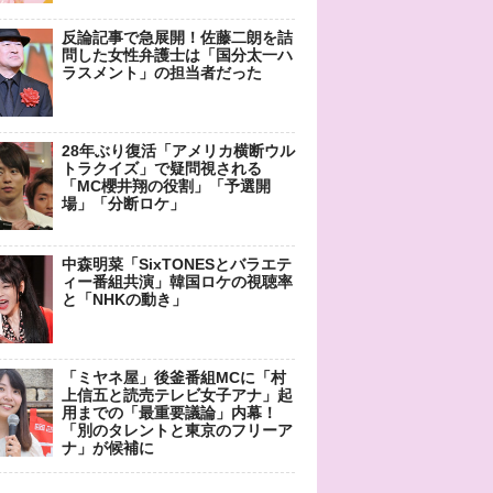
反論記事で急展開！佐藤二朗を詰
問した女性弁護士は「国分太一ハ
ラスメント」の担当者だった
28年ぶり復活「アメリカ横断ウル
トラクイズ」で疑問視される
「MC櫻井翔の役割」「予選開
場」「分断ロケ」
中森明菜「SixTONESとバラエテ
ィー番組共演」韓国ロケの視聴率
と「NHKの動き」
「ミヤネ屋」後釜番組MCに「村
上信五と読売テレビ女子アナ」起
用までの「最重要議論」内幕！
「別のタレントと東京のフリーア
ナ」が候補に