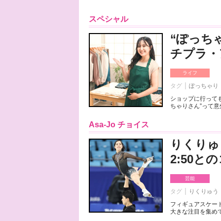
スペシャル
“ぽっち
チプラ・
ライフ
タグ
ぽっちゃり
ショップに行っても
ちゃりさん”って意
Asa-Jo チョイス
りくりゅ
2:50
芸能
タグ
りくりゅう
フィギュアスケート
大きな注目を集めて