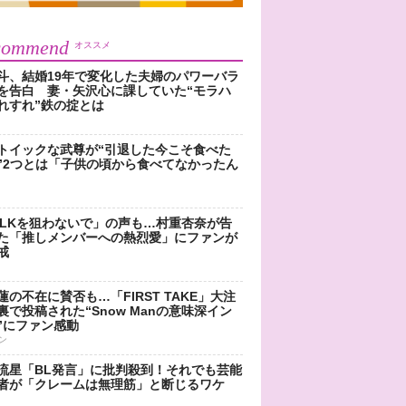
commend
オススメ
斗、結婚19年で変化した夫婦のパワーバラ
を告白 妻・矢沢心に課していた“モラハ
れすれ”鉄の掟とは
トイックな武尊が“引退した今こそ食べた
”2つとは「子供の頃から食べてなかったん
!LKを狙わないで」の声も…村重杏奈が告
た「推しメンバーへの熱烈愛」にファンが
戒
蓮の不在に賛否も…「FIRST TAKE」大注
裏で投稿された“Snow Manの意味深イン
”にファン感動
ン
流星「BL発言」に批判殺到！それでも芸能
者が「クレームは無理筋」と断じるワケ