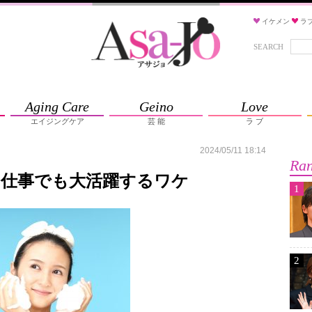
イケメン
ラ
SEARCH
Aging Care
Geino
Love
エイジングケア
芸 能
ラ ブ
2024/05/11 18:14
Ran
も仕事でも大活躍するワケ
1
2