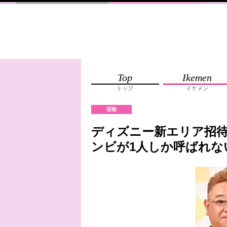
Top
Ikemen
トップ
イケメン
芸能
ディズニー新エリア招待
ンビが1人しか呼ばれな