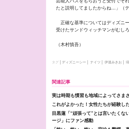
芸能人パスをもらおうと受付でそ
たと説明してましたからね…」（
正確な基準についてはディズニー
受けたサンドウィッチマンがむし
（木村慎吾）
タグ
ディズニーシー
ナイツ
伊達みきお
関連記事
実は時期も慣習も地域によってさま
これがよかった！女性たちが経験し
目黒蓮「“頑張って”とは言いたくな
ージ」にファン感動