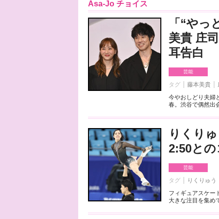
Asa-Jo チョイス
「“やっ
美貴 庄
耳告白
芸能
タグ
藤本美貴
今やおしどり夫婦
春。渋谷で偶然出会
りくりゅ
2:50
芸能
タグ
りくりゅう
フィギュアスケート
大きな注目を集めて