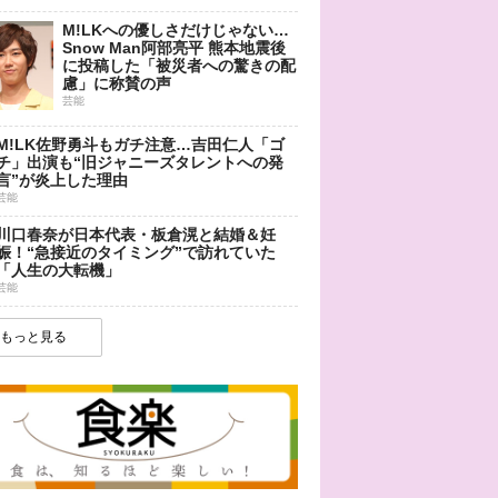
M!LKへの優しさだけじゃない…
Snow Man阿部亮平 熊本地震後
に投稿した「被災者への驚きの配
慮」に称賛の声
芸能
M!LK佐野勇斗もガチ注意…吉田仁人「ゴ
チ」出演も“旧ジャニーズタレントへの発
言”が炎上した理由
芸能
川口春奈が日本代表・板倉滉と結婚＆妊
娠！“急接近のタイミング”で訪れていた
「人生の大転機」
芸能
もっと見る