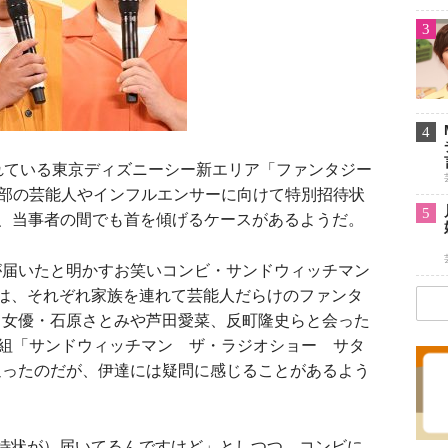
3
4
れている東京ディズニーシー新エリア「ファンタジー
一部の芸能人やインフルエンサーに向けて特別招待状
5
り、当事者の間でも首を傾げるケースがあるようだ。
届いたと明かすお笑いコンビ・サンドウィッチマン
は、それぞれ家族を連れて芸能人だらけのファンタ
、女優・石原さとみや芦田愛菜、反町隆史らと会った
番組「サンドウィッチマン ザ・ラジオショー サタ
返ったのだが、伊達には疑問に感じることがあるよう
待状が）届いてるんですけど」としつつ、コンビに