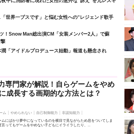
夜中に消防署に現れた女性の意外な“訴え”を元レスキ
涙…「世界一ブスです」と悩む女性への“レジェンド歌手
！Snow Man総出演CM「女装メンバー2人」で蘇
衝撃
本潤「アイドルプロデュース始動」報道も懸念され
力専門家が解説！自らゲームをやめ
に成長する画期的な方法とは？
ーム
やめられない
自己制御能力
非認知能力
ームにばかり夢中になっているのを横目で見ながらため息をついてしま
言ってもゲームをやめない子どもにイライラしたり、...