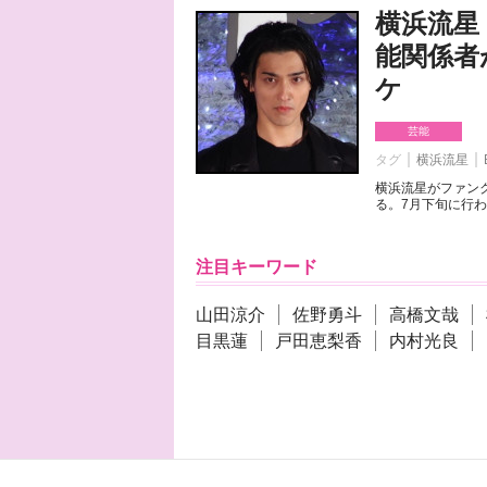
横浜流星
能関係者
ケ
芸能
タグ
横浜流星
横浜流星がファンク
る。7月下旬に行わ
注目キーワード
山田涼介
佐野勇斗
高橋文哉
目黒蓮
戸田恵梨香
内村光良