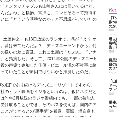
で「アンタッチャブルも山崎さんには届いてるけど、
Re
なんだよね」と指摘。富澤も、コンビそろって招待す
【T
ことに「どういう基準なのか」と不思議がっていたの
歩“
のか
芸能
、土屋伸之）も13日放送のラジオで、塙が「え？ オ
過去
島崎
よ。昔は来てたんだよ？ ディズニーランドから。何
告」
との扱いの差に言及。これに土屋は「たぶん、『アナ
芸能
」と指摘した。そして、2014年公開のディズニーヒ
目黒
目の
フ役の声優で参加した俳優・ピエール瀧の不祥事に絡
スタ
じっていたことが原因ではないかと推測したのだ。
イケメ
「山
夢の国”であり続けるディズニーリゾートですから、
ドー
ファ
同社のヒット映画をイジるというのは、仮にネタだと
芸能
は昨年2月放送のラジオ番組内でも、一部の芸能人
重盛
を受け取ることができ、そのパスを使えば、園内のア
った
ことができるとの“裏事情”を暴露。実際、塙自身も
芸能