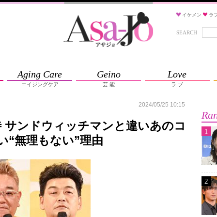
イケメン
ラ
SEARCH
Aging Care
Geino
Love
エイジングケア
芸 能
ラ ブ
2024/05/25 10:15
Ran
 サンドウィッチマンと違いあのコ
1
い“無理もない”理由
2