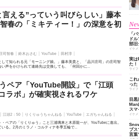
と言える”っていう叫びらしい」藤本
司智春の「ミキティー！」の深意を初
New
「バ
ドル
部旧
イケメ
庄司智春
鈴木おさむ
YouTube
田村淳
実は
として知られる元「モーニング娘。」藤本美貴と、「品川庄司」の庄司智
た！
い声をかけられて連絡先は交換しても、「何回かに...
ライフ
これ
うペア「YouTube開設」で「江頭
った
ライフ
とのコラボ」が確実視されるワケ
目黒
Ma
スマイ
江頭2：50
りくりゅうちゃんねる
YouTube
エガちゃんねる
イケメ
・ペアの「りくりゅう」こと三浦璃来と木原龍一が、YouTubeに進出。
Sn
いる。2月のミラノ・コルティナ冬季五輪で...
ブス
言葉