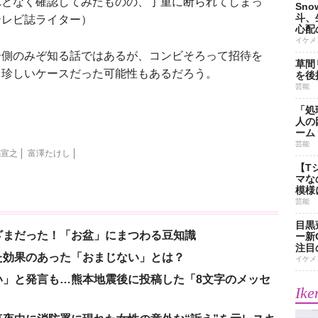
れとなく確認してみたものの、丁重に断られてしまっ
Sn
斗、
テレビ誌ライター）
心配
イケメ
側のみぞ知る話ではあるが、コンビそろって招待を
草間
ろ珍しいケースだった可能性もあるだろう。
を後
芸能
「処
人の
ーム
芸能
塙宣之
富澤たけし
【T
マな
模様
芸能
目黒
ざまだった！「お盆」にまつわる豆知識
ー新
注目
た効果のあった「おまじない」とは？
イケメ
い」と発言も…熊本地震後に投稿した「8文字のメッセ
Ike