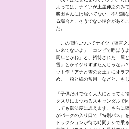
よっては、ナイツが土屋伸之のみ
柴田さんには届いてない。不思議
る場合と、そうでない場合がある
だ。
この“謎”についてナイツ（塙宣之
レ来てないよ」「コンビで呼ぼう
周年とかね」と、招待された土屋
雪』とかイジりすぎたんじゃない？
ット作「アナと雪の女王」にオラ
め、「粉と紙の常用」などと、も
「子供だけでなく大人にとっても“
クスリにまつわるスキャンダルで
しても御法度に思えます。さらに塙
がパークの入り口で『特別パス』
トラクションが待ち時間ナシで乗る