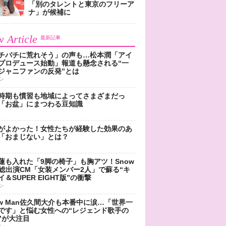
「別のタレントと東京のフリーア
ナ」が候補に
 Article
最新記事
チバチに荒れそう」の声も…松本潤「アイ
プロデュース始動」報道も懸念される“一
ジャニファンの反発”とは
ン
時期も慣習も地域によってさまざまだっ
「お盆」にまつわる豆知識
がよかった！女性たちが経験した効果のあ
「おまじない」とは？
蓮も入れた「9脚の椅子」も胸アツ！Snow
n総出演CM「女装メンバー2人」で蘇る“キ
＆SUPER EIGHT版”の衝撃
ン
ow Man佐久間大介も本番中に涙…「世界一
です」と悩む女性への“レジェンド歌手の
”が大注目