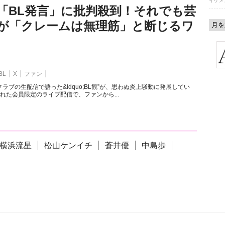
イケメ
「BL発言」に批判殺到！それでも芸
が「クレームは無理筋」と断じるワ
BL
X
ファン
ラブの生配信で語った&ldquo;BL観”が、思わぬ炎上騒動に発展してい
れた会員限定のライブ配信で、ファンから...
横浜流星
松山ケンイチ
蒼井優
中島歩