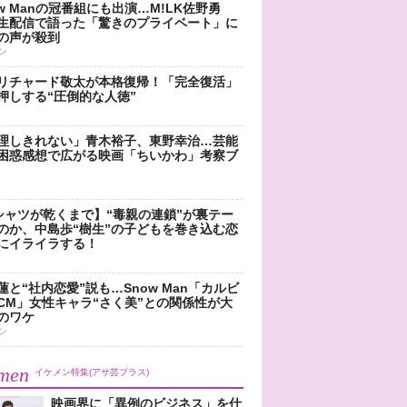
ow Manの冠番組にも出演…M!LK佐野勇
生配信で語った「驚きのプライベート」に
の声が殺到
ン
リチャード敬太が本格復帰！「完全復活」
押しする“圧倒的な人徳”
理しきれない」青木裕子、東野幸治…芸能
困惑感想で広がる映画「ちいかわ」考察ブ
シャツが乾くまで】“毒親の連鎖”が裏テー
のか、中島歩“樹生”の子どもを巻き込む恋
にイライラする！
蓮と“社内恋愛”説も…Snow Man「カルビ
CM」女性キャラ“さく美”との関係性が大
のワケ
ン
men
イケメン特集(アサ芸プラス)
映画界に「異例のビジネス」を仕