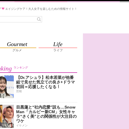
ブ
エイジングケア！大人女子を楽しむための情報サイト！
Gourmet
Life
グルメ
ライフ
king
ランキング
【Dr.アシュラ】松本若菜が他番
組で見せた気立ての良さ+ドラマ
初回＝応援したくなる！
芸能
目黒蓮と“社内恋愛”説も…Snow
Man「カルビー新CM」女性キャ
ラ“さく美”との関係性が大注目の
ワケ
イケメン