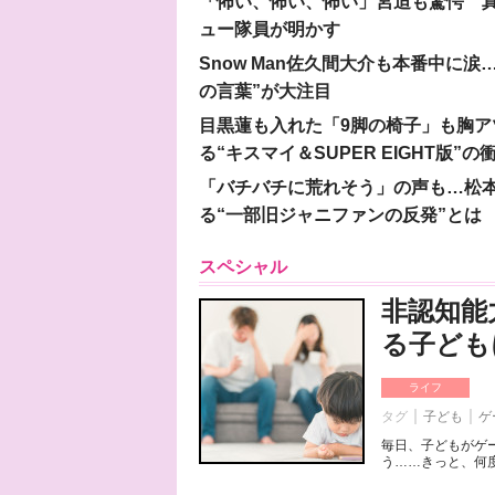
「怖い、怖い、怖い」宮迫も驚愕 真
ュー隊員が明かす
Snow Man佐久間大介も本番中に
の言葉”が大注目
目黒蓮も入れた「9脚の椅子」も胸アツ
る“キスマイ＆SUPER EIGHT版”の
「バチバチに荒れそう」の声も…松
る“一部旧ジャニファンの反発”とは
スペシャル
非認知能
る子ども
ライフ
タグ
子ども
ゲ
毎日、子どもがゲ
う……きっと、何度