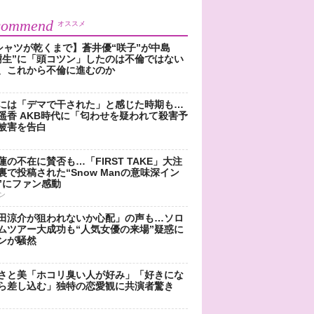
commend
オススメ
シャツが乾くまで】蒼井優“咲子”が中島
樹生”に「頭コツン」したのは不倫ではない
、これから不倫に進むのか
には「デマで干された」と感じた時期も…
遥香 AKB時代に「匂わせを疑われて殺害予
被害を告白
蓮の不在に賛否も…「FIRST TAKE」大注
裏で投稿された“Snow Manの意味深イン
”にファン感動
ン
田涼介が狙われないか心配」の声も…ソロ
ムツアー大成功も“人気女優の来場”疑惑に
ンが騒然
さと美「ホコリ臭い人が好み」「好きにな
ら差し込む」独特の恋愛観に共演者驚き