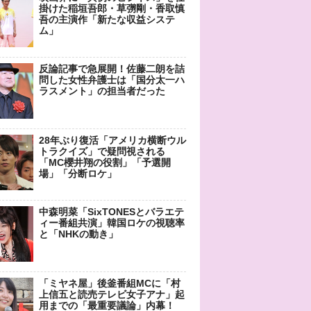
掛けた稲垣吾郎・草彅剛・香取慎
吾の主演作「新たな収益システ
ム」
反論記事で急展開！佐藤二朗を詰
問した女性弁護士は「国分太一ハ
ラスメント」の担当者だった
28年ぶり復活「アメリカ横断ウル
トラクイズ」で疑問視される
「MC櫻井翔の役割」「予選開
場」「分断ロケ」
中森明菜「SixTONESとバラエテ
ィー番組共演」韓国ロケの視聴率
と「NHKの動き」
「ミヤネ屋」後釜番組MCに「村
上信五と読売テレビ女子アナ」起
用までの「最重要議論」内幕！