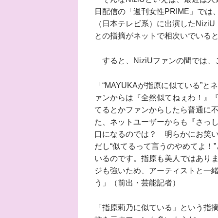
日配信の「週刊女性PRIME」では、7月
（日本テレビ系）に出演したNizi
との指摘がネットで相次いでいる
すると、NiziUファンの間では
「“MAYUKAが指原に似ている”と
ァンからは『全然似てねぇわ！』
てるとかファンからしたら普通に
た、ネットユーザーからも『さっ
口になるのでは？ 明らかにお笑
だし“似てるって言うのやめてよ！
いるのです。指原も美人ではあり
ジも強いため、アーティストと一
う」（前出・芸能記者）
「指原莉乃に似ている」という指