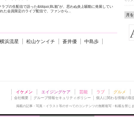
イケメ
ラブの生配信で語った&ldquo;BL観”が、思わぬ炎上騒動に発展してい
れた会員限定のライブ配信で、ファンから...
横浜流星
松山ケンイチ
蒼井優
中島歩
イケメン
エイジングケア
芸能
ラブ
グルメ
会社概要
グループ情報セキュリティポリシー
個人に関わる情報の取
掲載の記事・写真・イラスト等の
すべてのコンテンツの無断複写・転載を禁じ