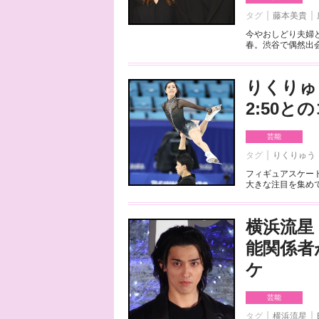
タグ
藤本美貴
今やおしどり夫婦
春。渋谷で偶然出会
りくりゅ
2:50
芸能
タグ
りくりゅう
フィギュアスケート
大きな注目を集めて
横浜流星
能関係者
ケ
芸能
タグ
横浜流星