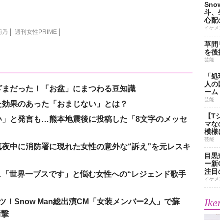
Sn
斗、
心配
イケメ
莉乃
週刊女性PRIME
草間
を後
芸能
「処
人の
ざまだった！「お盆」にまつわる豆知識
ーム
芸能
た効果のあった「おまじない」とは？
【T
い」と発言も…熊本地震後に投稿した「8文字のメッセ
マな
模様
芸能
夜中に消防署に現れた女性の意外な“訴え”を元レスキ
目黒
ー新
注目
涙…「世界一ブスです」と悩む女性への“レジェンド歌手
イケメ
Ike
！Snow Man総出演CM「女装メンバー2人」で蘇
衝撃