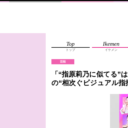
Top
Ikemen
トップ
イケメン
芸能
「“指原莉乃に似てる”は
の“相次ぐビジュアル指