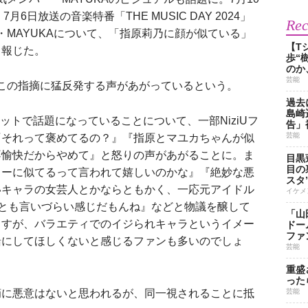
6日放送の音楽特番「THE MUSIC DAY 2024」
Re
U・MAYUKAについて、「指原莉乃に顔が似ている」
【T
と報じた。
歩“
のか
芸能
、この指摘に猛反発する声があがっているという。
過去
島崎
ネットで話題になっていることについて、一部NiziUフ
告」
芸能
『それって褒めてるの？』『指原とマユカちゃんが似
不愉快だからやめて』と怒りの声があがることに。ま
目黒
目の
しーに似てるって言われて嬉しいのかな』『絶妙な悪
スタ
いキャラの女芸人とかならともかく、一応元アイドル
イケメ
”とも言いづらい感じだもんね』などと物議を醸して
「山
ますが、バラエティでのイジられキャラというイメー
ドー
ファ
緒にしてほしくないと感じるファンも多いのでしょ
芸能
重盛
った
摘に悪意はないと思われるが、同一視されることに抵
芸能