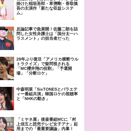
掛けた稲垣吾郎・草彅剛・香取慎
吾の主演作「新たな収益システ
ム」
反論記事で急展開！佐藤二朗を詰
問した女性弁護士は「国分太一ハ
ラスメント」の担当者だった
28年ぶり復活「アメリカ横断ウル
トラクイズ」で疑問視される
「MC櫻井翔の役割」「予選開
場」「分断ロケ」
中森明菜「SixTONESとバラエテ
ィー番組共演」韓国ロケの視聴率
と「NHKの動き」
「ミヤネ屋」後釜番組MCに「村
上信五と読売テレビ女子アナ」起
用までの「最重要議論」内幕！