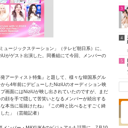
3
4
ミュージックステーション」（テレビ朝日系）に、
ziUがゲスト出演した。同番組にて今回、メンバーの
5
国発アーティスト特集』と題して、様々な韓国系グル
から4年前にデビューしたNiziUのオーディション映
プ画面にはNiziUが映し出されていたのですが、まだ
身の顔を手で隠して苦笑いとなるメンバーが続出する
んな本当に垢抜けたね』『この時と比べるとすごく綺
ました」（芸能記者）
気メンバー・MAYUKAのビジュアルも話題に。7月10