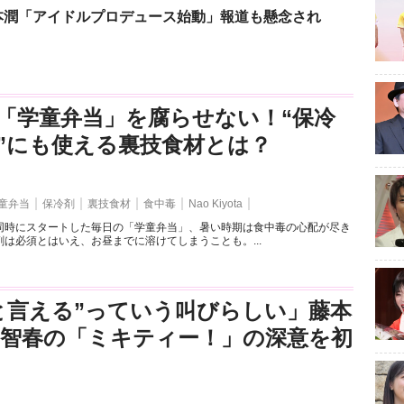
本潤「アイドルプロデュース始動」報道も懸念され
「学童弁当」を腐らせない！“保冷
”にも使える裏技食材とは？
童弁当
保冷剤
裏技食材
食中毒
Nao Kiyota
同時にスタートした毎日の「学童弁当」、暑い時期は食中毒の心配が尽き
は必須とはいえ、お昼までに溶けてしまうことも。...
と言える”っていう叫びらしい」藤本
司智春の「ミキティー！」の深意を初