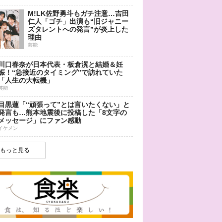
M!LK佐野勇斗もガチ注意…吉田
仁人「ゴチ」出演も“旧ジャニー
ズタレントへの発言”が炎上した
理由
芸能
川口春奈が日本代表・板倉滉と結婚＆妊
娠！“急接近のタイミング”で訪れていた
「人生の大転機」
芸能
目黒蓮「“頑張って”とは言いたくない」と
発言も…熊本地震後に投稿した「8文字の
メッセージ」にファン感動
イケメン
もっと見る