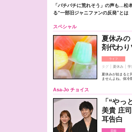
「バチバチに荒れそう」の声も…松
る“一部旧ジャニファンの反発”とは
スペシャル
夏休みの
剤代わり
ライフ
タグ
夏休み
学
夏休みが始まると
ませんよね。保冷剤
Asa-Jo チョイス
「“やっ
美貴 庄
耳告白
芸能