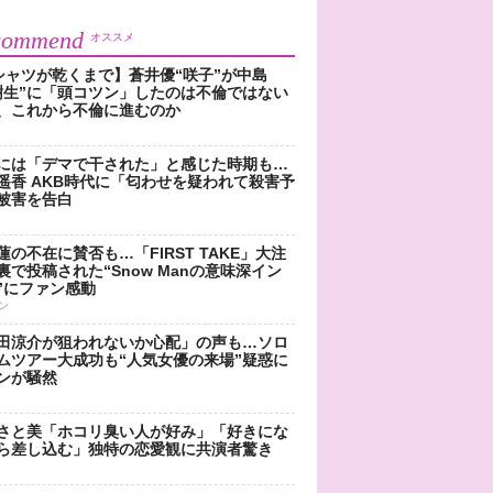
commend
オススメ
シャツが乾くまで】蒼井優“咲子”が中島
樹生”に「頭コツン」したのは不倫ではない
、これから不倫に進むのか
には「デマで干された」と感じた時期も…
遥香 AKB時代に「匂わせを疑われて殺害予
被害を告白
蓮の不在に賛否も…「FIRST TAKE」大注
裏で投稿された“Snow Manの意味深イン
”にファン感動
ン
田涼介が狙われないか心配」の声も…ソロ
ムツアー大成功も“人気女優の来場”疑惑に
ンが騒然
さと美「ホコリ臭い人が好み」「好きにな
ら差し込む」独特の恋愛観に共演者驚き