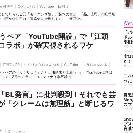
庄司智春
鈴木おさむ
YouTube
田村淳
として知られる元「モーニング娘。」藤本美貴と、「品川庄司」の庄司智
い声をかけられて連絡先は交換しても、「何回かに...
New
「バ
うペア「YouTube開設」で「江頭
ドル
部旧
とのコラボ」が確実視されるワケ
イケメ
実は
た！
江頭2：50
りくりゅうちゃんねる
YouTube
エガちゃんねる
ライフ
・ペアの「りくりゅう」こと三浦璃来と木原龍一が、YouTubeに進出。
これ
いる。2月のミラノ・コルティナ冬季五輪で...
った
ライフ
「BL発言」に批判殺到！それでも芸
目黒
Ma
が「クレームは無理筋」と断じるワ
スマイ
イケメ
Sn
ブス
言葉
BL
X
ファン