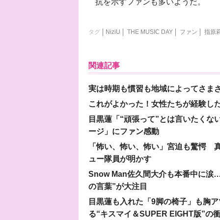
抗を示すファンも多いようだ。
タグ
NiziU
THE MUSIC DAY
ファン
指原
関連記事
実は時期も慣習も地域によってさま
これがよかった！女性たちが経験し
目黒蓮「“頑張って”とは言いたくな
ージ」にファン感動
「怖い、怖い、怖い」宮迫も驚愕 真
ュー隊員が明かす
Snow Man佐久間大介も本番中に
の言葉”が大注目
目黒蓮も入れた「9脚の椅子」も胸アツ
る“キスマイ＆SUPER EIGHT版”の