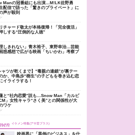
ow Manの冠番組にも出演…M!LK佐野勇
生配信で語った「驚きのプライベート」に
の声が殺到
ン
リチャード敬太が本格復帰！「完全復活」
押しする“圧倒的な人徳”
理しきれない」青木裕子、東野幸治…芸能
困惑感想で広がる映画「ちいかわ」考察ブ
シャツが乾くまで】“毒親の連鎖”が裏テー
のか、中島歩“樹生”の子どもを巻き込む恋
にイライラする！
蓮と“社内恋愛”説も…Snow Man「カルビ
CM」女性キャラ“さく美”との関係性が大
のワケ
ン
men
イケメン特集(アサ芸プラス)
映画界に「異例のビジネス」を仕