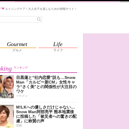
ブ
エイジングケア！大人女子を楽しむための情報サイト！
Gourmet
Life
グルメ
ライフ
king
ランキング
目黒蓮と“社内恋愛”説も…Snow
Man「カルビー新CM」女性キャ
ラ“さく美”との関係性が大注目の
ワケ
イケメン
M!LKへの優しさだけじゃない…
Snow Man阿部亮平 熊本地震後
に投稿した「被災者への驚きの配
慮」に称賛の声
芸能