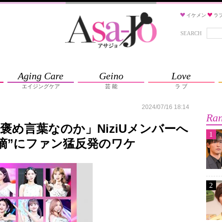
イケメン
ラ
SEARCH
Aging Care
Geino
Love
エイジングケア
芸 能
ラ ブ
2024/07/16 18:14
Ran
褒め言葉なのか」NiziUメンバーへ
1
摘”にファン猛反発のワケ
2