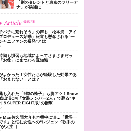
「別のタレントと東京のフリーア
ナ」が候補に
 Article
最新記事
チバチに荒れそう」の声も…松本潤「アイ
プロデュース始動」報道も懸念される“一
ジャニファンの反発”とは
ン
時期も慣習も地域によってさまざまだっ
「お盆」にまつわる豆知識
がよかった！女性たちが経験した効果のあ
「おまじない」とは？
蓮も入れた「9脚の椅子」も胸アツ！Snow
n総出演CM「女装メンバー2人」で蘇る“キ
＆SUPER EIGHT版”の衝撃
ン
ow Man佐久間大介も本番中に涙…「世界一
です」と悩む女性への“レジェンド歌手の
”が大注目