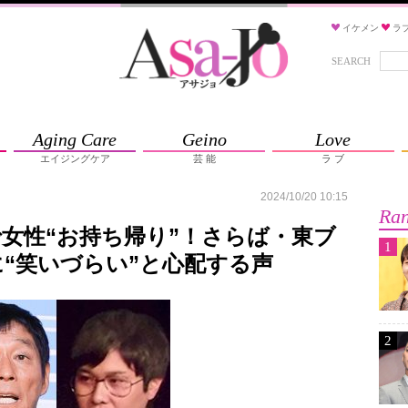
イケメン
ラ
SEARCH
Aging Care
Geino
Love
エイジングケア
芸 能
ラ ブ
2024/10/20 10:15
Ran
女性“お持ち帰り”！さらば・東ブ
1
“笑いづらい”と心配する声
2