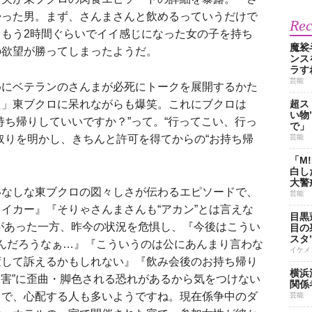
帰った男。まず、さんまさんと飲めるっていうだけで
Re
もう2時間ぐらいでイイ感じになった女の子を持ち
魔裟
の欲望が勝ってしまったようだ。
ンス
ラす
芸能
にベテランのさんまが必死にトークを展開するかた
た」東ブクロに呆れながらも爆笑。これにブクロは
超ス
い物
持ち帰りしていいですか？”って。“行ってこい、行っ
で」
取りを明かし、きちんと許可を得てからの“お持ち帰
芸能
。
「M
白し
大警
いなしな東ブクロの図々しさが伝わるエピソードで、
芸能
イカー』『そりゃさんまさんも“アカン”とは言えな
目黒
があった一方、昨今の状況を危惧し、『今後はこうい
目の
スタ
るんだろうなぁ…』『こういうのは公にあんまり言わな
イケメ
変して訴えるかもしれない』『飲み会後のお持ち帰り
横浜
性加害”に歪曲・脚色される恐れがあるから気をつけない
関係
々で、心配する人も多いようですね。現在係争中のダ
芸能