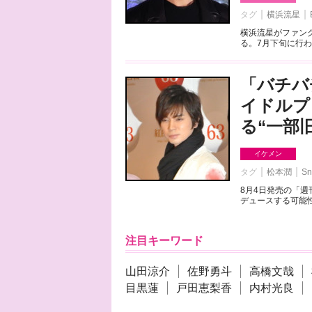
タグ
横浜流星
横浜流星がファンク
る。7月下旬に行わ
「バチバ
イドルプ
る“一部
イケメン
タグ
松本潤
Sn
8月4日発売の「
デュースする可能性
注目キーワード
山田涼介
佐野勇斗
高橋文哉
目黒蓮
戸田恵梨香
内村光良