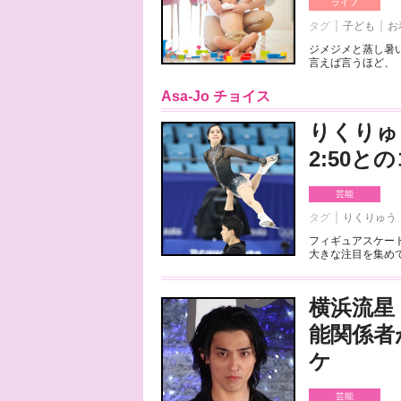
ライフ
タグ
子ども
お
ジメジメと蒸し暑
言えば言うほど、「
Asa-Jo チョイス
りくりゅ
2:50
芸能
タグ
りくりゅう
フィギュアスケート
大きな注目を集めて
横浜流星
能関係者
ケ
芸能