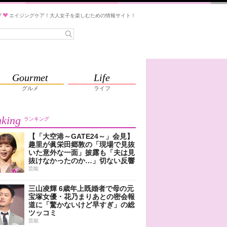
ブ
エイジングケア！大人女子を楽しむための情報サイト！
Gourmet
Life
グルメ
ライフ
king
ランキング
【「大空港～GATE24～」会見】
趣里が眞栄田郷敦の「現場で見抜
いた意外な一面」披露も「夫は見
抜けなかったのか…」切ない反響
芸能
三山凌輝 6歳年上既婚者で母の元
宝塚女優・花乃まりあとの密会報
道に「驚かないけど早すぎ」の総
ツッコミ
芸能