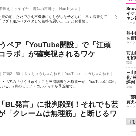
Sn
着換え
イヤイヤ
魔法の声掛け
Nao Kiyota
イケ
い夏の朝。ただでさえ不機嫌になりがちな子どもに「早く着替えて！」と
ァン
ヤダ！服がペタペタして気持ち悪い……」とお着替...
イケメ
熱中
を習
うペア「YouTube開設」で「江頭
ライフ
とのコラボ」が確実視されるワケ
前山
を招
芸能
三山
江頭2：50
りくりゅうちゃんねる
YouTube
エガちゃんねる
化”
・ペアの「りくりゅう」こと三浦璃来と木原龍一が、YouTubeに進出。
評判
いる。2月のミラノ・コルティナ冬季五輪で...
芸能
「薬
買え
「BL発言」に批判殺到！それでも芸
ライフ
が「クレームは無理筋」と断じるワ