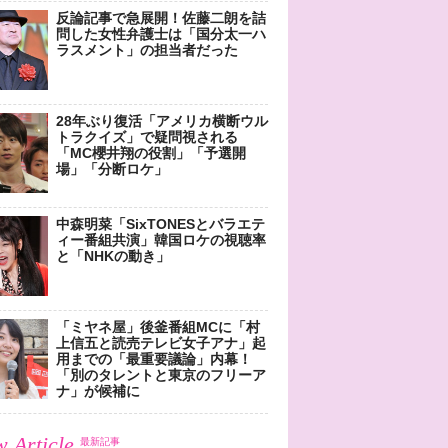
反論記事で急展開！佐藤二朗を詰
問した女性弁護士は「国分太一ハ
ラスメント」の担当者だった
28年ぶり復活「アメリカ横断ウル
トラクイズ」で疑問視される
「MC櫻井翔の役割」「予選開
場」「分断ロケ」
中森明菜「SixTONESとバラエテ
ィー番組共演」韓国ロケの視聴率
と「NHKの動き」
「ミヤネ屋」後釜番組MCに「村
上信五と読売テレビ女子アナ」起
用までの「最重要議論」内幕！
「別のタレントと東京のフリーア
ナ」が候補に
 Article
最新記事