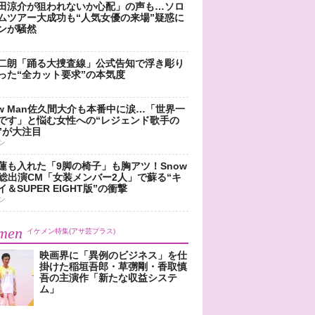
田涼介が狙われないか心配」の声も…ソロ
ムツアー大成功も“人気女優の来場”疑惑に
ンが騒然
二朗「踊る大捜査線」公式告知で浮き彫り
った“全カット要求”の本気度
ow Man佐久間大介も本番中に涙…「世界一
です」と悩む女性への“レジェンド歌手の
”が大注目
ン
蓮も入れた「9脚の椅子」も胸アツ！Snow
n総出演CM「女装メンバー2人」で蘇る“キ
＆SUPER EIGHT版”の衝撃
ン
men
イケメン特集(アサ芸プラス)
映画界に「異例のビジネス」を仕
掛けた稲垣吾郎・草彅剛・香取慎
吾の主演作「新たな収益システ
ム」