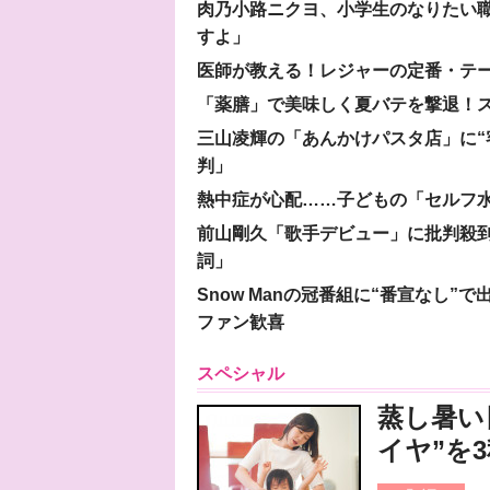
肉乃小路ニクヨ、小学生のなりたい職
すよ」
医師が教える！レジャーの定番・テ
「薬膳」で美味しく夏バテを撃退！ス
三山凌輝の「あんかけパスタ店」に“
判」
熱中症が心配……子どもの「セルフ
前山剛久「歌手デビュー」に批判殺
詞」
Snow Manの冠番組に“番宣なし
ファン歓喜
スペシャル
蒸し暑い
イヤ”を