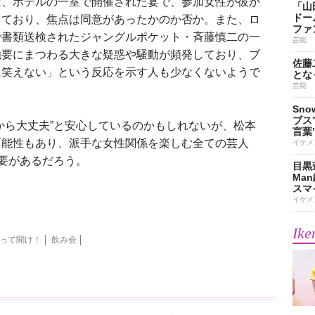
は、ホテルの一室で開催された宴で、参加女性が彼か
「山
ドー
しており、焦点は同意があったかのか否か。また、ロ
ファ
で書類送検されたジャングルポケット・斉藤慎二の一
芸能
強要にまつわる大きな疑惑や騒動が頻発しており、ブ
佐藤
に笑えない」という反応を示す人も少なくないようで
とな
芸能
Sn
ブス
ら大丈夫”と安心しているのかもしれないが、松本
言葉
可能性もあり、派手な女性関係を楽しむ全ての芸人
イケメ
必要があるだろう。
目黒
Ma
スマイ
イケメ
Ike
って聞け！
飲み会