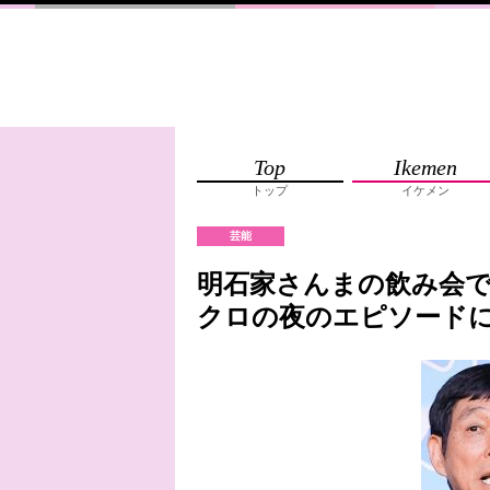
Top
Ikemen
トップ
イケメン
芸能
明石家さんまの飲み会で
クロの夜のエピソードに