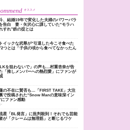
commend
オススメ
斗、結婚19年で変化した夫婦のパワーバラ
を告白 妻・矢沢心に課していた“モラハ
れすれ”鉄の掟とは
トイックな武尊が“引退した今こそ食べた
”2つとは「子供の頃から食べてなかったん
!LKを狙わないで」の声も…村重杏奈が告
た「推しメンバーへの熱烈愛」にファンが
戒
蓮の不在に賛否も…「FIRST TAKE」大注
裏で投稿された“Snow Manの意味深イン
”にファン感動
ン
流星「BL発言」に批判殺到！それでも芸能
者が「クレームは無理筋」と断じるワケ