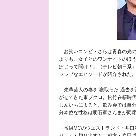
お笑いコンビ・さらば青春の光の
よりも、女子とのワンナイトのほう
ぽじって聞け！」（テレビ朝日系）
ッシブなエピソードが紹介された
先輩芸人の妻を“寝取った”過去を
がせてきた東ブクロ。松竹在籍時
しんいちによると、飲み会では自
分本位な性格は明石家さんまが同
番組MCのウエストランド・井口
り…」と切り出すと、相方・森田