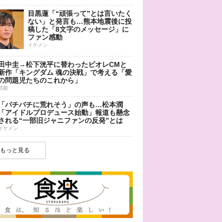
目黒蓮「“頑張って”とは言いたく
ない」と発言も…熊本地震後に投
稿した「8文字のメッセージ」に
ファン感動
イケメン
田中圭→松下洸平に替わったビオレCMと
新作「キングダム 魂の決戦」で考える「愛
の問題児たちのこれから」
芸能
「バチバチに荒れそう」の声も…松本潤
「アイドルプロデュース始動」報道も懸念
される“一部旧ジャニファンの反発”とは
イケメン
もっと見る