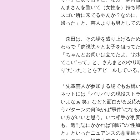
んまさんを置いて（女性を）持ち
スゴい所に来てるやんか？なのに、
帰った」と、芸人よりも男として
森田は、その場を盛り上げるため
わらで「虎視眈々と女子を狙って
「ちゃんとお伺いは立てたよ。“お
てこい”って」と、さんまとのやり
り”だったことをアピールしている
「先輩芸人が参加する場でもお構
ネットには『バリバリの現役ストラ
いよなぁ 笑』などと面白がる反応
うパターンの何%かは“事件”にな
い方がいいと思う。いつ相手が豹
も、週刊誌にかかれば“師匠”の“
と』といったニュアンスの意見続