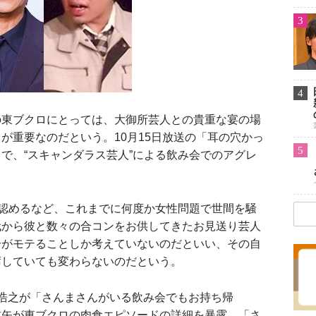
3
4
東ブクロにとっては、大御所芸人との貴重な宴の場
が重要なのだという。10月15日放送の「耳の穴かっ
5
で、“スキャンダラス芸人”による飲み会でのアグレ
。
認めるなど、これまでに何度か女性問題で世間を騒
代から彼と数々の合コンをお供してきたお見送り芸人
分がモテることしか考えていないのだといい、その自
席していても変わらないのだという。
浩之が「さんまさんがいる飲み会でもお持ち帰
哲矢が東ブクロの肉食エピソードの詳細を暴露。「さ