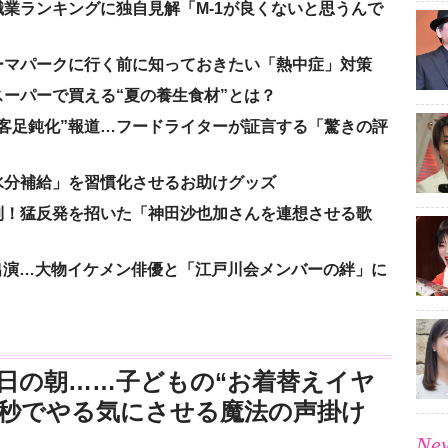
業ランキングに独自見解「M-1が良くないと思うんで
ーマパークに行く前に知っておきたい「熱中症」対策
ーパーで買える“夏の養生食材”とは？
客足鈍化”報道…フードライターが証言する「驚きの評
水分補給」を習慣化させるお助けグッズ
到！猛反発を招いた「神田沙也加さんを連想させる歌
”で出演…大物イケメン俳優と「江戸川会メンバーの絆」に
日の朝……子どもの“お着替えイヤ
3秒でやる気にさせる魔法の声掛け
New