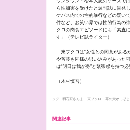
ウンタウン・松本人志のケースで
ら性加害を受けたと週刊誌に告発
ケバス内での性的暴行などの疑い
件など、お笑い界では性的行為の
クロの肉食エピソードにも「素直
す」（テレビ誌ライター）
東ブクロは“女性との同意があるか
や斉藤も同様の思い込みがあった
は“明日は我が身”と緊張感を持つ
（木村慎吾）
タグ
明石家さんま
東ブクロ
耳の穴かっぽじ
関連記事