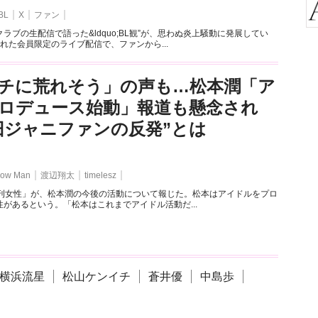
BL
X
ファン
ラブの生配信で語った&ldquo;BL観”が、思わぬ炎上騒動に発展してい
れた会員限定のライブ配信で、ファンから...
チに荒れそう」の声も…松本潤「ア
ロデュース始動」報道も懸念され
旧ジャニファンの反発”とは
ow Man
渡辺翔太
timelesz
週刊女性」が、松本潤の今後の活動について報じた。松本はアイドルをプロ
があるという。「松本はこれまでアイドル活動だ...
横浜流星
松山ケンイチ
蒼井優
中島歩