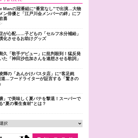
ow Manの冠番組に“番宣なし”で出演…大物
メン俳優と「江戸川会メンバーの絆」にフ
歓喜
ン
症が心配……子どもの「セルフ水分補給」
慣化させるお助けグッズ
剛久「歌手デビュー」に批判殺到！猛反発
いた「神田沙也加さんを連想させる歌詞」
凌輝の「あんかけパスタ店」に“客足鈍
報道…フードライターが証言する「驚きの
」
膳」で美味しく夏バテを撃退！スーパーで
る“夏の養生食材”とは？