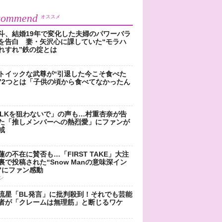
commend
オススメ
斗、結婚19年で変化した夫婦のパワーバラ
を告白 妻・矢沢心に課していた“モラハ
れすれ”鉄の掟とは
トイックな武尊が“引退した今こそ食べた
”2つとは「子供の頃から食べてなかったん
!LKを狙わないで」の声も…村重杏奈が告
た「推しメンバーへの熱烈愛」にファンが
戒
蓮の不在に賛否も…「FIRST TAKE」大注
裏で投稿された“Snow Manの意味深イン
”にファン感動
ン
流星「BL発言」に批判殺到！それでも芸能
者が「クレームは無理筋」と断じるワケ