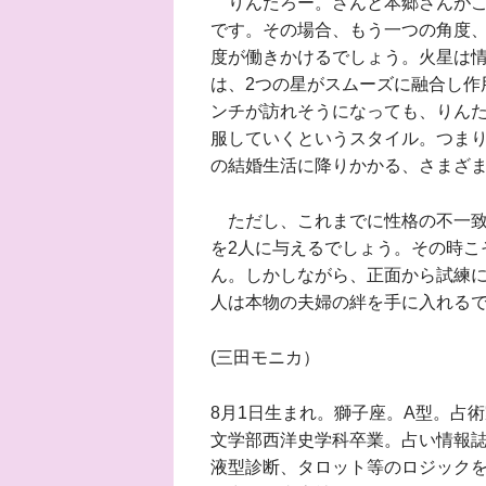
りんたろー。さんと本郷さんがこ
です。その場合、もう一つの角度、
度が働きかけるでしょう。火星は情
は、2つの星がスムーズに融合し作
ンチが訪れそうになっても、りん
服していくというスタイル。つまり
の結婚生活に降りかかる、さまざ
ただし、これまでに性格の不一致
を2人に与えるでしょう。その時こ
ん。しかしながら、正面から試練に
人は本物の夫婦の絆を手に入れる
(三田モニカ）
8月1日生まれ。獅子座。A型。占
文学部西洋史学科卒業。占い情報
液型診断、タロット等のロジックを