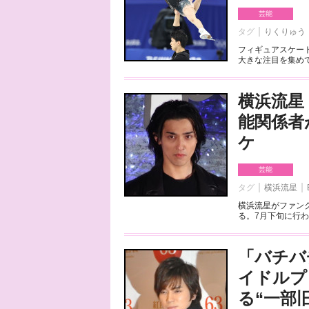
芸能
タグ
りくりゅう
フィギュアスケート
大きな注目を集めて
横浜流星
能関係者
ケ
芸能
タグ
横浜流星
横浜流星がファンク
る。7月下旬に行わ
「バチバ
イドルプ
る“一部