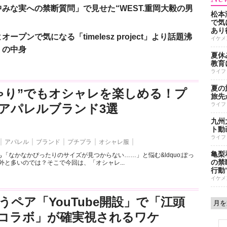
みな実への禁断質問」で見せた“WEST.重岡大毅の男
松本
で気に
あり
ンで気になる「timelesz project」より話題沸
イケメ
」の中身
夏休
教育
ライフ
夏の
ゃり”でもオシャレを楽しめる！プ
旅先
ライフ
アパレルブランド3選
九州
ト動
ライフ
アパレル
ブランド
プチプラ
オシャレ服
亀梨
「なかなかぴったりのサイズが見つからない……」と悩む&ldquo;ぽっ
の禁
外と多いのでは？そこで今回は、「オシャレ...
行動
イケメ
うペア「YouTube開設」で「江頭
とのコラボ」が確実視されるワケ