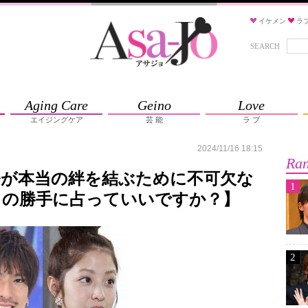
イケメン
ラ
SEARCH
Aging Care
Geino
Love
エイジングケア
芸 能
ラ ブ
2024/11/16 18:15
Ran
奈が本当の絆を結ぶために不可欠な
1
カの勝手に占っていいですか？】
2