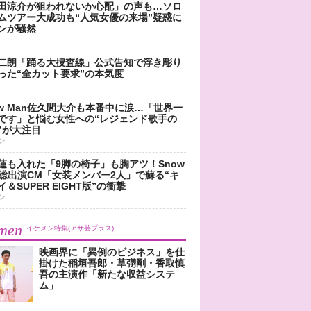
田涼介が狙われないか心配」の声も…ソロ
ムツアー大成功も“人気女優の来場”疑惑に
ンが騒然
二朗「踊る大捜査線」公式告知で浮き彫り
った“全カット要求”の本気度
ow Man佐久間大介も本番中に涙…「世界一
です」と悩む女性への“レジェンド歌手の
”が大注目
ン
蓮も入れた「9脚の椅子」も胸アツ！Snow
n総出演CM「女装メンバー2人」で蘇る“キ
＆SUPER EIGHT版”の衝撃
ン
men
イケメン特集(アサ芸プラス)
映画界に「異例のビジネス」を仕
掛けた稲垣吾郎・草彅剛・香取慎
吾の主演作「新たな収益システ
ム」