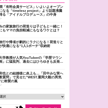
潤「有料会員サービス」いよいよオープン
なる「timelesz project」より話題沸騰
得る「アイドルプロデュース」の中身
ン
みの家族旅行の荷造りは子どもと一緒に！
にもママの負担軽減にもなるワケとは？
旅行や帰省が劇的にラクになる！荷造りと
が快適になる“1人1ポーチ”収納術
大学教授が人気YouTuberの「学歴マウン
画」に猛批判、過去にはひろゆきも反発…
和也との結婚後に炎上も…「田中みな実へ
断質問」で見せた“WEST.重岡大毅の男気
”に称賛の嵐
ン