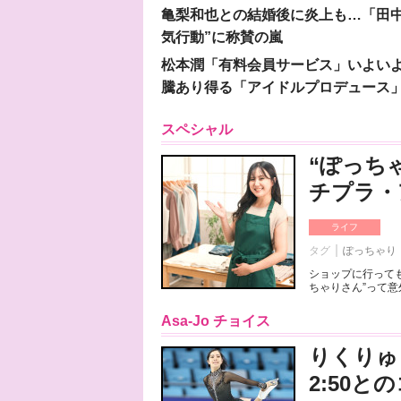
亀梨和也との結婚後に炎上も…「田中
気行動”に称賛の嵐
松本潤「有料会員サービス」いよいよオープ
騰あり得る「アイドルプロデュース
スペシャル
“ぽっち
チプラ・
ライフ
タグ
ぽっちゃり
ショップに行っても
ちゃりさん”って意
Asa-Jo チョイス
りくりゅ
2:50