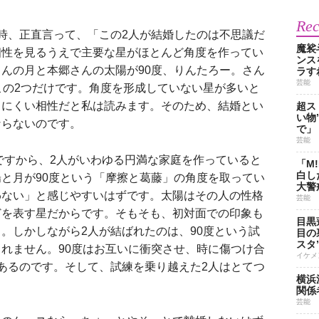
Re
時、正直言って、「この2人が結婚したのは不思議だ
魔裟
相性を見るうえで主要な星がほとんど角度を作ってい
ンス
んの月と本郷さんの太陽が90度、りんたろー。さん
ラす
芸能
この2つだけです。角度を形成していない星が多いと
りにくい相性だと私は読みます。そのため、結婚とい
超ス
い物
ならないのです。
で」
芸能
ですから、2人がいわゆる円満な家庭を作っていると
「M
白し
と月が90度という「摩擦と葛藤」の角度を取ってい
大警
わない」と感じやすいはずです。太陽はその人の性格
芸能
どを表す星だからです。そもそも、初対面での印象も
目黒
。しかしながら2人が結ばれたのは、90度という試
目の
スタ
れません。90度はお互いに衝突させ、時に傷つけ合
イケメ
あるのです。そして、試練を乗り越えた2人はとてつ
横浜
。
関係
芸能