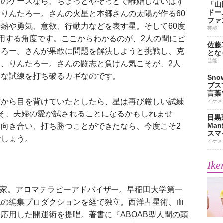
のケースなら、ちょっとやそっとで離婚しないはず
「山
ドー
りんたろー。さんの火星と本郷さんの太陽が作る60
ファ
熱や勇気、意欲、行動力などを表す星。そして60度
芸能
用する角度です。ここからわかるのが、2人の間にピ
佐藤
たろー。さんが果敢に問題を解決しようと挑戦し、克
とな
芸能
、りんたろー。さんの闘志と負けん気こそが、2人
まな試練を打ち破るカギなのです。
Sn
ブス
言葉
から目を背けていたとしたら、星は再び厳しい試練
イケメ
そ、夫婦の愛が試されることになるかもしれませ
目黒
Ma
向き合い、打ち勝つことができたなら、今度こそ2
スマイ
でしょう。
イケメ
Ike
術家。アロマテラピーアドバイザー。早稲田大学第一
誌の編集プロダクションを経て独立。西洋占星術、血
応用した開運術を提唱。著書に『ABOAB型人間の頭