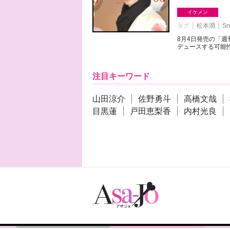
イケメン
タグ
松本潤
Sn
8月4日発売の「
デュースする可能性
注目キーワード
山田涼介
佐野勇斗
高橋文哉
目黒蓮
戸田恵梨香
内村光良