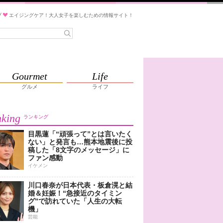
ブ
エイジングケア！大人女子を楽しむための情報サイト！
Gourmet
Life
グルメ
ライフ
king
ランキング
目黒蓮「“頑張って”とは言いたく
ない」と発言も…熊本地震後に投
稿した「8文字のメッセージ」に
ファン感動
イケメン
川口春奈が日本代表・板倉滉と結
婚＆妊娠！“急接近のタイミン
グ”で訪れていた「人生の大転
機」
芸能