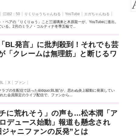
江頭2：50
りくりゅうちゃんねる
YouTube
エガちゃんねる
・ペアの「りくりゅう」こと三浦璃来と木原龍一が、YouTubeに進出。
いる。2月のミラノ・コルティナ冬季五輪で...
「BL発言」に批判殺到！それでも芸
が「クレームは無理筋」と断じるワ
BL
X
ファン
ラブの生配信で語った&ldquo;BL観”が、思わぬ炎上騒動に発展してい
れた会員限定のライブ配信で、ファンから...
チに荒れそう」の声も…松本潤「ア
ロデュース始動」報道も懸念され
旧ジャニファンの反発”とは