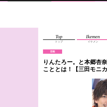
Top
Ikemen
トップ
イケメン
芸能
りんたろー。と本郷杏
こととは！【三田モニ