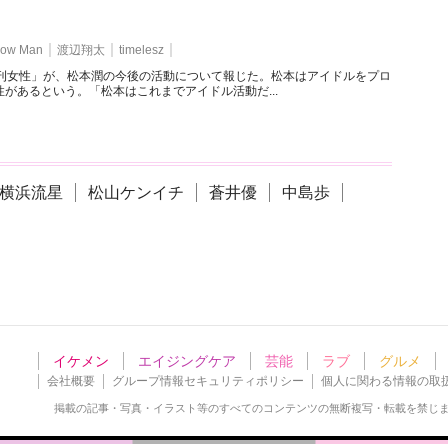
ow Man
渡辺翔太
timelesz
週刊女性」が、松本潤の今後の活動について報じた。松本はアイドルをプロ
があるという。「松本はこれまでアイドル活動だ...
横浜流星
松山ケンイチ
蒼井優
中島歩
イケメン
エイジングケア
芸能
ラブ
グルメ
会社概要
グループ情報セキュリティポリシー
個人に関わる情報の取
掲載の記事・写真・イラスト等の
すべてのコンテンツの無断複写・転載を禁じ