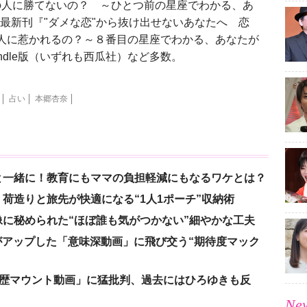
の人に勝てないの？ ～ひとつ前の星座でわかる、あ
版、最新刊『"ダメな恋"から抜け出せないあなたへ 恋
の人に惹かれるの？～８番目の星座でわかる、あなたが
indle版（いずれも西瓜社）など多数。
占い
本郷杏奈
と一緒に！教育にもママの負担軽減にもなるワケとは？
荷造りと旅先が快適になる“1人1ポーチ”収納術
に秘められた“ほぼ誰も気がつかない”細やかな工夫
nがアップした「意味深動画」に飛び交う“期待度マック
「学歴マウント動画」に猛批判、過去にはひろゆきも反
New