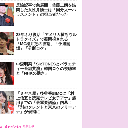
反論記事で急展開！佐藤二朗を詰
問した女性弁護士は「国分太一ハ
ラスメント」の担当者だった
28年ぶり復活「アメリカ横断ウル
トラクイズ」で疑問視される
「MC櫻井翔の役割」「予選開
場」「分断ロケ」
中森明菜「SixTONESとバラエテ
ィー番組共演」韓国ロケの視聴率
と「NHKの動き」
「ミヤネ屋」後釜番組MCに「村
上信五と読売テレビ女子アナ」起
用までの「最重要議論」内幕！
「別のタレントと東京のフリーア
ナ」が候補に
 Article
最新記事