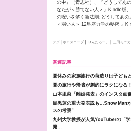
の中』（青志社）、『どうしてあ
なたが＜勝てない人＞』Kindle
の呪いを解く新法則: どうしてあ
＜弱い人＞ 12星座力学の秘密 』K
タグ
ホロスコープ
りんたろー。
三田モニカ
関連記事
夏休みの家族旅行の荷造りは子ども
夏の旅行や帰省が劇的にラクになる！
山本里菜「離婚発表」のインスタ画像
目黒蓮の重大発表説も…Snow Ma
スの考察”
九州大学教授が人気YouTuberの
発…