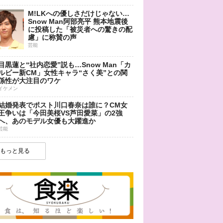
M!LKへの優しさだけじゃない…
Snow Man阿部亮平 熊本地震後
に投稿した「被災者への驚きの配
慮」に称賛の声
芸能
目黒蓮と“社内恋愛”説も…Snow Man「カ
ルビー新CM」女性キャラ“さく美”との関
係性が大注目のワケ
イケメン
結婚発表でポスト川口春奈は誰に？CM女
王争いは「今田美桜VS芦田愛菜」の2強
へ、あのモデル女優も大躍進か
芸能
もっと見る