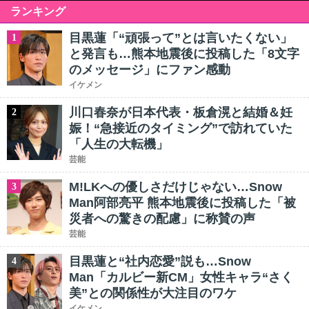
ランキング
目黒蓮「“頑張って”とは言いたくない」
1
と発言も…熊本地震後に投稿した「8文字
のメッセージ」にファン感動
イケメン
川口春奈が日本代表・板倉滉と結婚＆妊
2
娠！“急接近のタイミング”で訪れていた
「人生の大転機」
芸能
M!LKへの優しさだけじゃない…Snow
3
Man阿部亮平 熊本地震後に投稿した「被
災者への驚きの配慮」に称賛の声
芸能
目黒蓮と“社内恋愛”説も…Snow
4
Man「カルビー新CM」女性キャラ“さく
美”との関係性が大注目のワケ
イケメン