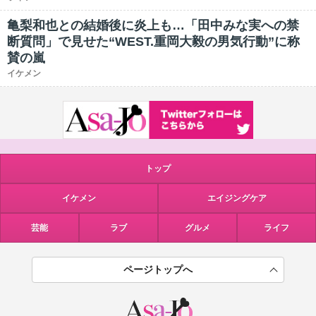
亀梨和也との結婚後に炎上も…「田中みな実への禁
断質問」で見せた“WEST.重岡大毅の男気行動”に称
賛の嵐
イケメン
トップ
イケメン
エイジングケア
芸能
ラブ
グルメ
ライフ
ページトップへ