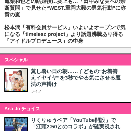
亀梨和也との結婚後に炎上も…「田中みな実への禁
断質問」で見せた“WEST.重岡大毅の男気行動”に称
賛の嵐
松本潤「有料会員サービス」いよいよオープンで気
になる「timelesz project」より話題沸騰あり得る
「アイドルプロデュース」の中身
スペシャル
蒸し暑い日の朝……子どもの“お着替
えイヤイヤ”を3秒でやる気にさせる魔
法の声掛け
ライフ
Asa-Jo チョイス
りくりゅうペア「YouTube開設」で
「江頭2:50とのコラボ」が確実視され