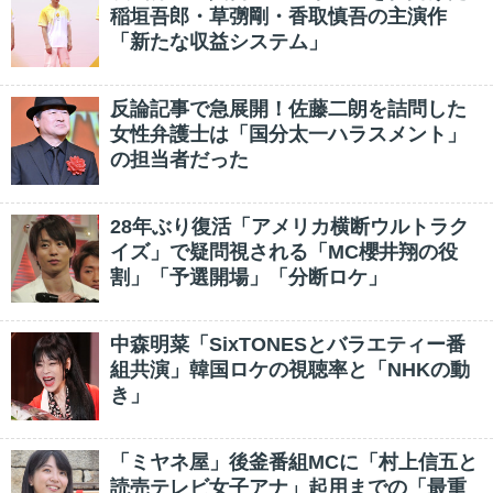
稲垣吾郎・草彅剛・香取慎吾の主演作
「新たな収益システム」
反論記事で急展開！佐藤二朗を詰問した
女性弁護士は「国分太一ハラスメント」
の担当者だった
28年ぶり復活「アメリカ横断ウルトラク
イズ」で疑問視される「MC櫻井翔の役
割」「予選開場」「分断ロケ」
中森明菜「SixTONESとバラエティー番
組共演」韓国ロケの視聴率と「NHKの動
き」
「ミヤネ屋」後釜番組MCに「村上信五と
読売テレビ女子アナ」起用までの「最重