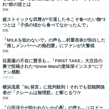
れ”鉄の掟とは
芸能
超ストイックな武尊が“引退した今こそ食べたい物”2
つとは「子供の頃から食べてなかったんで」
芸能
「M!LKを狙わないで」の声も…村重杏奈が告白した
「推しメンバーへの熱烈愛」にファンが大警戒
芸能
目黒蓮の不在に賛否も…「FIRST TAKE」大注目の
裏で投稿された“Snow Manの意味深インスタ”にフ
ァン感動
イケメン
横浜流星「BL発言」に批判殺到！それでも芸能関係
者が「クレームは無理筋」と断じるワケ
芸能
「山田涼介が狙われないか心配」の声も…ソロドー