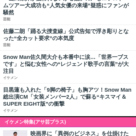
ムツアー大成功も“人気女優の来場”疑惑にファンが
騒然
芸能
佐藤二朗「踊る大捜査線」公式告知で浮き彫りとな
った“全カット要求”の本気度
芸能
Snow Man佐久間大介も本番中に涙…「世界一ブス
です」と悩む女性への“レジェンド歌手の言葉”が大
注目
イケメン
目黒蓮も入れた「9脚の椅子」も胸アツ！Snow Man
総出演CM「女装メンバー2人」で蘇る“キスマイ＆
SUPER EIGHT版”の衝撃
イケメン
イケメン特集(アサ芸プラス)
映画界に「異例のビジネス」を仕掛けた