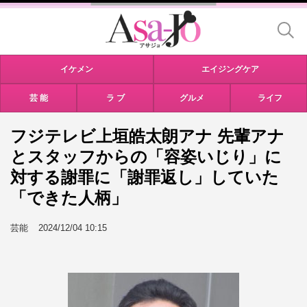
イケメン
エイジングケア
芸 能
ラ ブ
グルメ
ライフ
フジテレビ上垣皓太朗アナ 先輩アナ
とスタッフからの「容姿いじり」に
対する謝罪に「謝罪返し」していた
「できた人柄」
芸能
2024/12/04 10:15