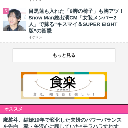
目黒蓮も入れた「9脚の椅子」も胸アツ！
5
Snow Man総出演CM「女装メンバー2
人」で蘇る“キスマイ＆SUPER EIGHT
版”の衝撃
イケメン
もっと見る
オススメ
魔裟斗、結婚19年で変化した夫婦のパワーバランス
を告白 妻・矢沢心に課していた“モラハラすれす