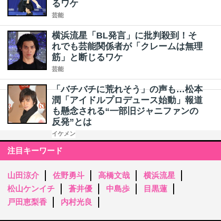
るワケ
芸能
横浜流星「BL発言」に批判殺到！そ
れでも芸能関係者が「クレームは無理
筋」と断じるワケ
芸能
「バチバチに荒れそう」の声も…松本
潤「アイドルプロデュース始動」報道
も懸念される“一部旧ジャニファンの
反発”とは
イケメン
注目キーワード
山田涼介
佐野勇斗
高橋文哉
横浜流星
松山ケンイチ
蒼井優
中島歩
目黒蓮
戸田恵梨香
内村光良