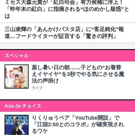
ミセス大森元貴が「紅白司会」有力候補に浮上！
「昨年末の紅白」に指摘される“ほのめかし疑惑”と
は
三山凌輝の「あんかけパスタ店」に“客足鈍化”報
道…フードライターが証言する「驚きの評判」
スペシャル
蒸し暑い日の朝……子どもの“お着替
えイヤイヤ”を3秒でやる気にさせる魔
法の声掛け
ライフ
Asa-Jo チョイス
りくりゅうペア「YouTube開設」で
「江頭2:50とのコラボ」が確実視され
るワケ