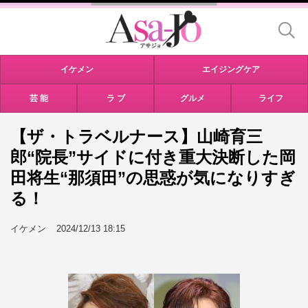
イケメン
エイジングケア
芸 能
ラ ブ
グルメ
ライフ
【ザ・トラベルナース】山崎育三
郎“院長”サイドに付き重大決断した岡
田将生“那須田”の思惑が気になりすぎ
る！
イケメン
2024/12/13 18:15