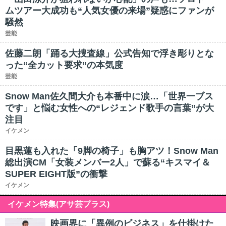
ムツアー大成功も“人気女優の来場”疑惑にファンが
騒然
芸能
佐藤二朗「踊る大捜査線」公式告知で浮き彫りとな
った“全カット要求”の本気度
芸能
Snow Man佐久間大介も本番中に涙…「世界一ブス
です」と悩む女性への“レジェンド歌手の言葉”が大
注目
イケメン
目黒蓮も入れた「9脚の椅子」も胸アツ！Snow Man
総出演CM「女装メンバー2人」で蘇る“キスマイ＆
SUPER EIGHT版”の衝撃
イケメン
イケメン特集(アサ芸プラス)
映画界に「異例のビジネス」を仕掛けた