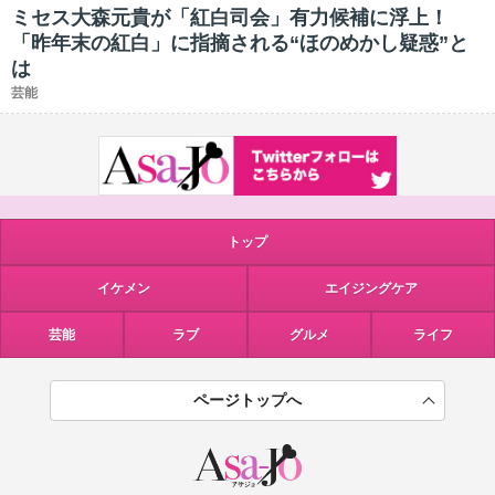
ミセス大森元貴が「紅白司会」有力候補に浮上！
「昨年末の紅白」に指摘される“ほのめかし疑惑”と
は
芸能
トップ
イケメン
エイジングケア
芸能
ラブ
グルメ
ライフ
ページトップへ