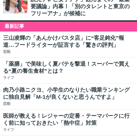
要議論」内幕！「別のタレントと東京の
フリーアナ」が候補に
最新記事
三山凌輝の「あんかけパスタ店」に“客足鈍化”報
道…フードライターが証言する「驚きの評判」
芸能
「薬膳」で美味しく夏バテを撃退！スーパーで買え
る“夏の養生食材”とは？
ライフ
肉乃小路ニクヨ、小学生のなりたい職業ランキング
に独自見解「M-1が良くないと思うんですよ」
芸能
医師が教える！レジャーの定番・テーマパークに行
く前に知っておきたい「熱中症」対策
ライフ