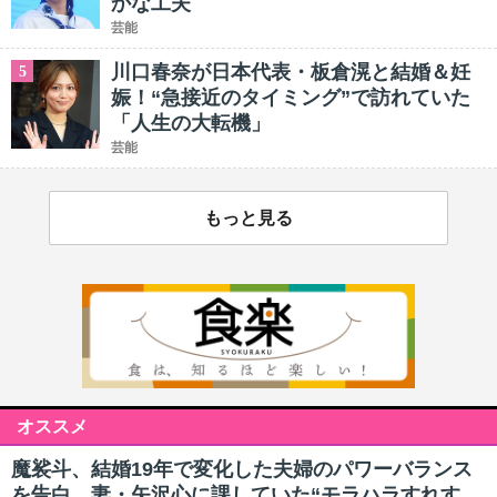
かな工夫
芸能
川口春奈が日本代表・板倉滉と結婚＆妊
5
娠！“急接近のタイミング”で訪れていた
「人生の大転機」
芸能
もっと見る
オススメ
魔裟斗、結婚19年で変化した夫婦のパワーバランス
を告白 妻・矢沢心に課していた“モラハラすれす