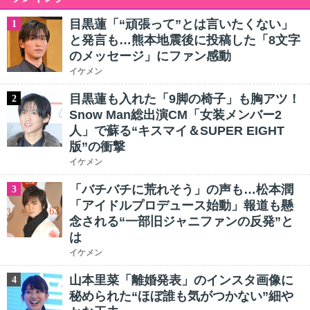
目黒蓮「“頑張って”とは言いたくない」
1
と発言も…熊本地震後に投稿した「8文字
のメッセージ」にファン感動
イケメン
目黒蓮も入れた「9脚の椅子」も胸アツ！
2
Snow Man総出演CM「女装メンバー2
人」で蘇る“キスマイ＆SUPER EIGHT
版”の衝撃
イケメン
「バチバチに荒れそう」の声も…松本潤
3
「アイドルプロデュース始動」報道も懸
念される“一部旧ジャニファンの反発”と
は
イケメン
山本里菜「離婚発表」のインスタ画像に
4
秘められた“ほぼ誰も気がつかない”細や