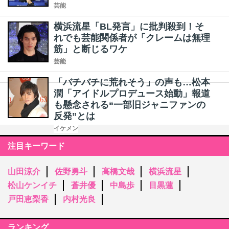
芸能
横浜流星「BL発言」に批判殺到！そ
れでも芸能関係者が「クレームは無理
筋」と断じるワケ
芸能
「バチバチに荒れそう」の声も…松本
潤「アイドルプロデュース始動」報道
も懸念される“一部旧ジャニファンの
反発”とは
イケメン
注目キーワード
山田涼介
佐野勇斗
高橋文哉
横浜流星
松山ケンイチ
蒼井優
中島歩
目黒蓮
戸田恵梨香
内村光良
ランキング