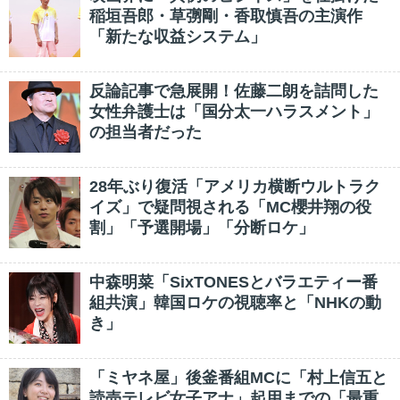
稲垣吾郎・草彅剛・香取慎吾の主演作
「新たな収益システム」
反論記事で急展開！佐藤二朗を詰問した
女性弁護士は「国分太一ハラスメント」
の担当者だった
28年ぶり復活「アメリカ横断ウルトラク
イズ」で疑問視される「MC櫻井翔の役
割」「予選開場」「分断ロケ」
中森明菜「SixTONESとバラエティー番
組共演」韓国ロケの視聴率と「NHKの動
き」
「ミヤネ屋」後釜番組MCに「村上信五と
読売テレビ女子アナ」起用までの「最重