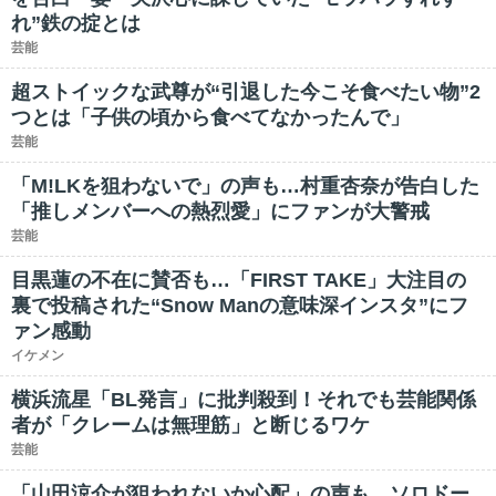
れ”鉄の掟とは
芸能
超ストイックな武尊が“引退した今こそ食べたい物”2
つとは「子供の頃から食べてなかったんで」
芸能
「M!LKを狙わないで」の声も…村重杏奈が告白した
「推しメンバーへの熱烈愛」にファンが大警戒
芸能
目黒蓮の不在に賛否も…「FIRST TAKE」大注目の
裏で投稿された“Snow Manの意味深インスタ”にフ
ァン感動
イケメン
横浜流星「BL発言」に批判殺到！それでも芸能関係
者が「クレームは無理筋」と断じるワケ
芸能
「山田涼介が狙われないか心配」の声も…ソロドー