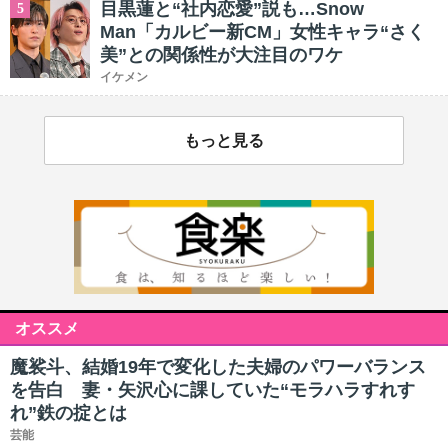
目黒蓮と“社内恋愛”説も…Snow
5
Man「カルビー新CM」女性キャラ“さく
美”との関係性が大注目のワケ
イケメン
もっと見る
オススメ
魔裟斗、結婚19年で変化した夫婦のパワーバランス
を告白 妻・矢沢心に課していた“モラハラすれす
れ”鉄の掟とは
芸能