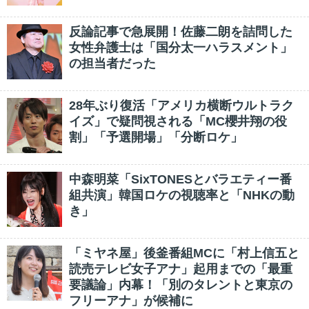
反論記事で急展開！佐藤二朗を詰問した
女性弁護士は「国分太一ハラスメント」
の担当者だった
28年ぶり復活「アメリカ横断ウルトラク
イズ」で疑問視される「MC櫻井翔の役
割」「予選開場」「分断ロケ」
中森明菜「SixTONESとバラエティー番
組共演」韓国ロケの視聴率と「NHKの動
き」
「ミヤネ屋」後釜番組MCに「村上信五と
読売テレビ女子アナ」起用までの「最重
要議論」内幕！「別のタレントと東京の
フリーアナ」が候補に