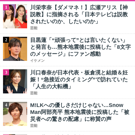
川栄李奈【ダメマネ！】広瀬アリス【神
1
説教】に指摘される「日本テレビは説教
されたいのか、したいのか」
芸能
目黒蓮「“頑張って”とは言いたくない」
2
と発言も…熊本地震後に投稿した「8文字
のメッセージ」にファン感動
イケメン
川口春奈が日本代表・板倉滉と結婚＆妊
3
娠！“急接近のタイミング”で訪れていた
「人生の大転機」
芸能
M!LKへの優しさだけじゃない…Snow
4
Man阿部亮平 熊本地震後に投稿した「被
災者への驚きの配慮」に称賛の声
芸能