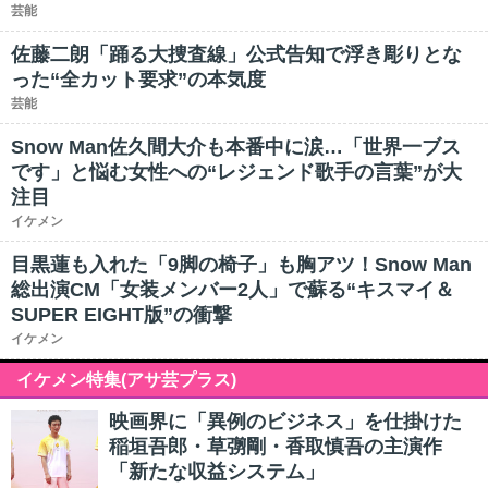
芸能
佐藤二朗「踊る大捜査線」公式告知で浮き彫りとな
った“全カット要求”の本気度
芸能
Snow Man佐久間大介も本番中に涙…「世界一ブス
です」と悩む女性への“レジェンド歌手の言葉”が大
注目
イケメン
目黒蓮も入れた「9脚の椅子」も胸アツ！Snow Man
総出演CM「女装メンバー2人」で蘇る“キスマイ＆
SUPER EIGHT版”の衝撃
イケメン
イケメン特集(アサ芸プラス)
映画界に「異例のビジネス」を仕掛けた
稲垣吾郎・草彅剛・香取慎吾の主演作
「新たな収益システム」