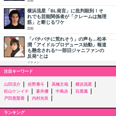
芸能
横浜流星「BL発言」に批判殺到！そ
れでも芸能関係者が「クレームは無理
筋」と断じるワケ
芸能
「バチバチに荒れそう」の声も…松本
潤「アイドルプロデュース始動」報道
も懸念される“一部旧ジャニファンの
反発”とは
イケメン
注目キーワード
山田涼介
佐野勇斗
高橋文哉
横浜流星
松山ケンイチ
蒼井優
中島歩
目黒蓮
戸田恵梨香
内村光良
ランキング