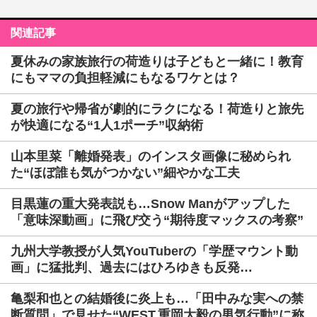
関連記事
夏休みの家族旅行の荷造りは子どもと一緒に！教育
にもママの負担軽減にもなるワケとは？
夏の旅行や帰省が劇的にラクになる！荷造りと旅先
が快適になる“1人1ポーチ”収納術
山本里菜「離婚発表」のインスタ画像に秘められ
た“ほぼ誰も気がつかない”細やかな工夫
目黒蓮の重大発表説も…Snow Manがアップした
「意味深動画」に飛び交う“期待度マックスの考察”
九州大学教授が人気YouTuberの「学歴マウント動
画」に猛批判、過去にはひろゆきも反発…
亀梨和也との結婚後に炎上も…「田中みな実への禁
断質問」で見せた“WEST.重岡大毅の男気行動”に称