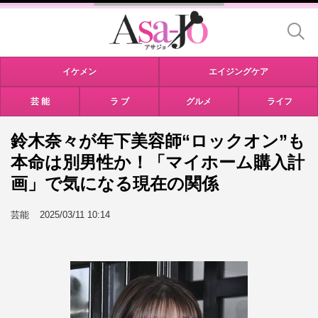
イケメン
エイジングケア
芸 能
ラ ブ
グルメ
ライフ
鈴木奈々が年下美容師“ロックオン”も
本命は別男性か！「マイホーム購入計
画」で気になる現在の関係
芸能
2025/03/11 10:14