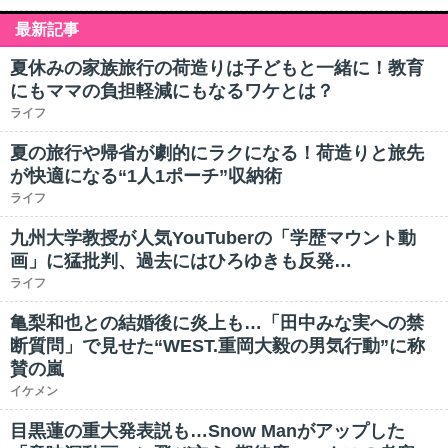
最新記事
夏休みの家族旅行の荷造りは子どもと一緒に！教育
にもママの負担軽減にもなるワケとは？
ライフ
夏の旅行や帰省が劇的にラクになる！荷造りと旅先
が快適になる“1人1ポーチ”収納術
ライフ
九州大学教授が人気YouTuberの「学歴マウント動
画」に猛批判、過去にはひろゆきも反発…
ライフ
亀梨和也との結婚後に炎上も…「田中みな実への禁
断質問」で見せた“WEST.重岡大毅の男気行動”に称
賛の嵐
イケメン
目黒蓮の重大発表説も…Snow Manがアップした