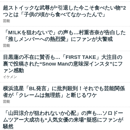
超ストイックな武尊が“引退した今こそ食べたい物”2
つとは「子供の頃から食べてなかったんで」
芸能
「M!LKを狙わないで」の声も…村重杏奈が告白した
「推しメンバーへの熱烈愛」にファンが大警戒
芸能
目黒蓮の不在に賛否も…「FIRST TAKE」大注目の
裏で投稿された“Snow Manの意味深インスタ”にフ
ァン感動
イケメン
横浜流星「BL発言」に批判殺到！それでも芸能関係
者が「クレームは無理筋」と断じるワケ
芸能
「山田涼介が狙われないか心配」の声も…ソロドー
ムツアー大成功も“人気女優の来場”疑惑にファンが
騒然