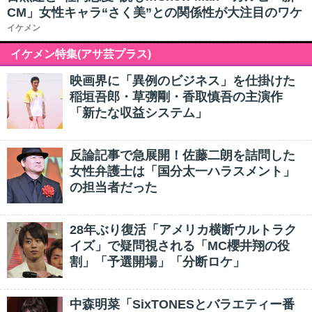
CM」女性キャラ“さく美”との関係性が大注目のワケ
イケメン
イケメン特集(アサ芸プラス)
映画界に「異例のビジネス」を仕掛けた
稲垣吾郎・草彅剛・香取慎吾の主演作
「新たな収益システム」
反論記事で急展開！佐藤二朗を詰問した
女性弁護士は「国分太一ハラスメント」
の担当者だった
28年ぶり復活「アメリカ横断ウルトラク
イズ」で疑問視される「MC櫻井翔の役
割」「予選開場」「分断ロケ」
中森明菜「SixTONESとバラエティー番