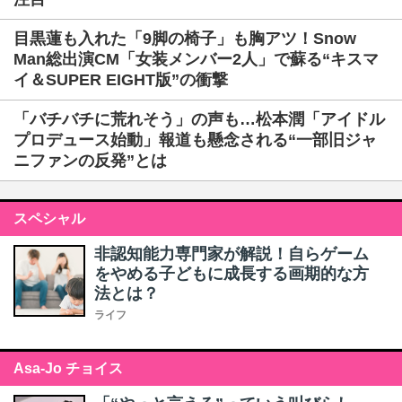
目黒蓮も入れた「9脚の椅子」も胸アツ！Snow
Man総出演CM「女装メンバー2人」で蘇る“キスマ
イ＆SUPER EIGHT版”の衝撃
「バチバチに荒れそう」の声も…松本潤「アイドル
プロデュース始動」報道も懸念される“一部旧ジャ
ニファンの反発”とは
スペシャル
非認知能力専門家が解説！自らゲーム
をやめる子どもに成長する画期的な方
法とは？
ライフ
Asa-Jo チョイス