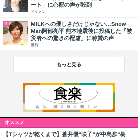
ート」に心配の声が殺到
イケメン
M!LKへの優しさだけじゃない…Snow
5
Man阿部亮平 熊本地震後に投稿した「被
災者への驚きの配慮」に称賛の声
芸能
もっと見る
オススメ
【Tシャツが乾くまで】蒼井優“咲子”が中島歩“樹