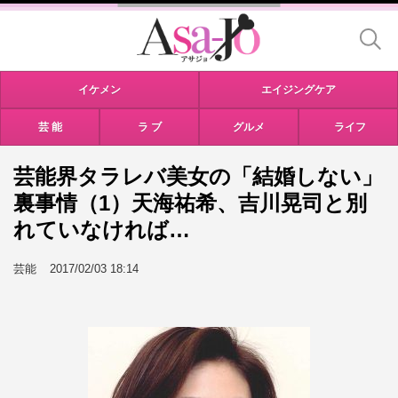
イケメン
エイジングケア
芸 能
ラ ブ
グルメ
ライフ
芸能界タラレバ美女の「結婚しない」
裏事情（1）天海祐希、吉川晃司と別
れていなければ…
芸能
2017/02/03 18:14