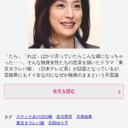
「たら」「れば」ばかり言っていたらこんな歳になっちゃ
った‥‥。そんな独身女性たちの悲哀を描いたドラマ「東
京タラレバ娘」（日本テレビ系）が話題となっているが、
芸能界にもイイ女なのになぜか独身のままという不思議
全文を読む
スナックあけぼの橋
吉川晃司
天海祐希
タグ
東京タラレバ娘
石田ゆり子