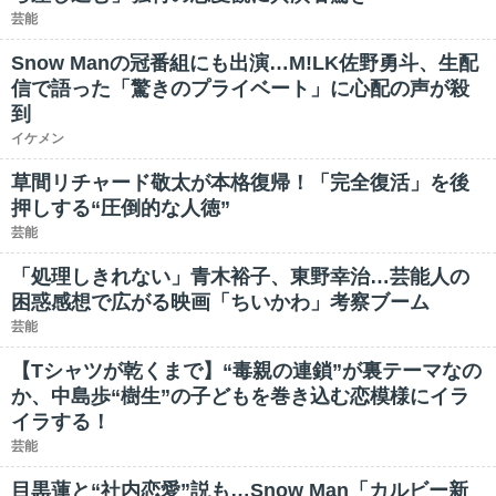
芸能
Snow Manの冠番組にも出演…M!LK佐野勇斗、生配
信で語った「驚きのプライベート」に心配の声が殺
到
イケメン
草間リチャード敬太が本格復帰！「完全復活」を後
押しする“圧倒的な人徳”
芸能
「処理しきれない」青木裕子、東野幸治…芸能人の
困惑感想で広がる映画「ちいかわ」考察ブーム
芸能
【Tシャツが乾くまで】“毒親の連鎖”が裏テーマなの
か、中島歩“樹生”の子どもを巻き込む恋模様にイラ
イラする！
芸能
目黒蓮と“社内恋愛”説も…Snow Man「カルビー新