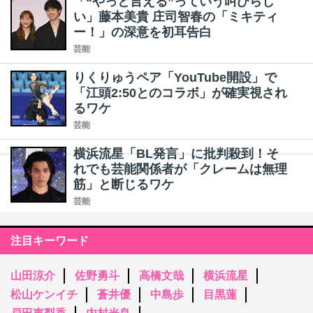
「“やっと言える”っていう叫びらし
い」藤本美貴 庄司智春の「ミキティ
ー！」の深意を初耳告白
芸能
りくりゅうペア「YouTube開設」で
「江頭2:50とのコラボ」が確実視され
るワケ
芸能
横浜流星「BL発言」に批判殺到！そ
れでも芸能関係者が「クレームは無理
筋」と断じるワケ
芸能
注目キーワード
山田涼介
佐野勇斗
高橋文哉
横浜流星
松山ケンイチ
蒼井優
中島歩
目黒蓮