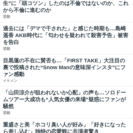
生”に「頭コツン」したのは不倫ではないのか、これ
から不倫に進むのか
芸能
過去には「デマで干された」と感じた時期も…島崎
遥香 AKB時代に「匂わせを疑われて殺害予告」被害
を告白
芸能
目黒蓮の不在に賛否も…「FIRST TAKE」大注目の
裏で投稿された“Snow Manの意味深インスタ”にフ
ァン感動
イケメン
「山田涼介が狙われないか心配」の声も…ソロドー
ムツアー大成功も“人気女優の来場”疑惑にファンが
騒然
芸能
重盛さと美「ホコリ臭い人が好み」「好きになった
ら差し込む」独特の恋愛観に共演者驚き