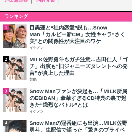
戸田恵梨香
内村光良
ランキング
目黒蓮と“社内恋愛”説も…Snow
1
Man「カルビー新CM」女性キャラ“さく
美”との関係性が大注目のワケ
イケメン
M!LK佐野勇斗もガチ注意…吉田仁人「ゴ
2
チ」出演も“旧ジャニーズタレントへの発
言”が炎上した理由
芸能
Snow Manファンが決起も…「M!LK所属
3
のEBiDAN」豪華すぎるCD特典の裏で起
きた“熾烈なバトル”とは
イケメン
Snow Manの冠番組にも出演…M!LK佐野
4
勇斗、生配信で語った「驚きのプライベ