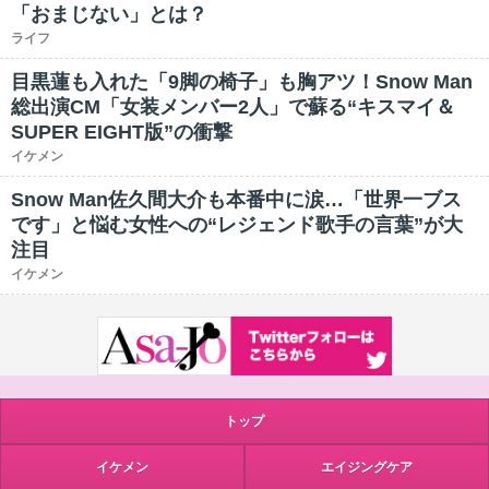
「おまじない」とは？
ライフ
目黒蓮も入れた「9脚の椅子」も胸アツ！Snow Man
総出演CM「女装メンバー2人」で蘇る“キスマイ＆
SUPER EIGHT版”の衝撃
イケメン
Snow Man佐久間大介も本番中に涙…「世界一ブス
です」と悩む女性への“レジェンド歌手の言葉”が大
注目
イケメン
トップ
イケメン
エイジングケア