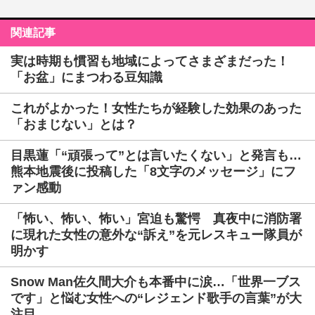
関連記事
実は時期も慣習も地域によってさまざまだった！
「お盆」にまつわる豆知識
これがよかった！女性たちが経験した効果のあった
「おまじない」とは？
目黒蓮「“頑張って”とは言いたくない」と発言も…
熊本地震後に投稿した「8文字のメッセージ」にフ
ァン感動
「怖い、怖い、怖い」宮迫も驚愕 真夜中に消防署
に現れた女性の意外な“訴え”を元レスキュー隊員が
明かす
Snow Man佐久間大介も本番中に涙…「世界一ブス
です」と悩む女性への“レジェンド歌手の言葉”が大
注目