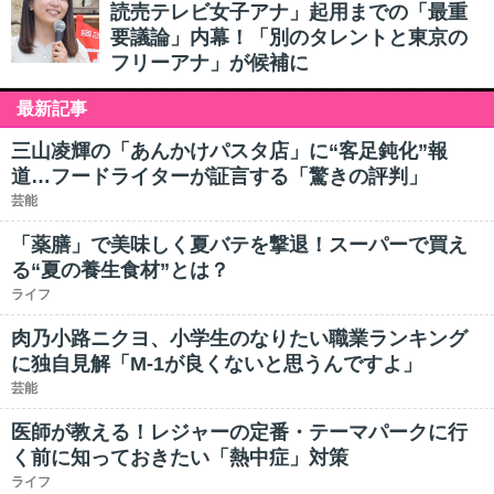
読売テレビ女子アナ」起用までの「最重
要議論」内幕！「別のタレントと東京の
フリーアナ」が候補に
最新記事
三山凌輝の「あんかけパスタ店」に“客足鈍化”報
道…フードライターが証言する「驚きの評判」
芸能
「薬膳」で美味しく夏バテを撃退！スーパーで買え
る“夏の養生食材”とは？
ライフ
肉乃小路ニクヨ、小学生のなりたい職業ランキング
に独自見解「M-1が良くないと思うんですよ」
芸能
医師が教える！レジャーの定番・テーマパークに行
く前に知っておきたい「熱中症」対策
ライフ