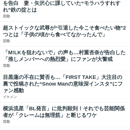
を告白 妻・矢沢心に課していた“モラハラすれす
れ”鉄の掟とは
芸能
超ストイックな武尊が“引退した今こそ食べたい物”2
つとは「子供の頃から食べてなかったんで」
芸能
「M!LKを狙わないで」の声も…村重杏奈が告白した
「推しメンバーへの熱烈愛」にファンが大警戒
芸能
目黒蓮の不在に賛否も…「FIRST TAKE」大注目の
裏で投稿された“Snow Manの意味深インスタ”にフ
ァン感動
イケメン
横浜流星「BL発言」に批判殺到！それでも芸能関係
者が「クレームは無理筋」と断じるワケ
芸能