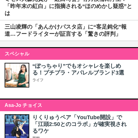
「昨年末の紅白」に指摘される“ほのめかし疑惑”と
は
三山凌輝の「あんかけパスタ店」に“客足鈍化”報
道…フードライターが証言する「驚きの評判」
スペシャル
“ぽっちゃり”でもオシャレを楽しめ
る！プチプラ・アパレルブランド3選
ライフ
Asa-Jo チョイス
りくりゅうペア「YouTube開設」で
「江頭2:50とのコラボ」が確実視され
るワケ