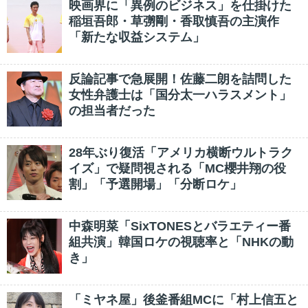
映画界に「異例のビジネス」を仕掛けた
稲垣吾郎・草彅剛・香取慎吾の主演作
「新たな収益システム」
反論記事で急展開！佐藤二朗を詰問した
女性弁護士は「国分太一ハラスメント」
の担当者だった
28年ぶり復活「アメリカ横断ウルトラク
イズ」で疑問視される「MC櫻井翔の役
割」「予選開場」「分断ロケ」
中森明菜「SixTONESとバラエティー番
組共演」韓国ロケの視聴率と「NHKの動
き」
「ミヤネ屋」後釜番組MCに「村上信五と