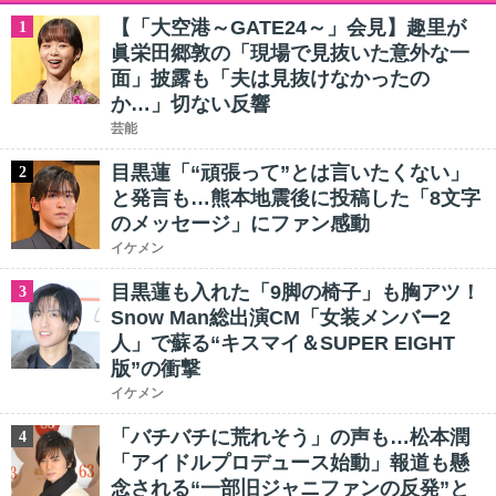
【「大空港～GATE24～」会見】趣里が
1
眞栄田郷敦の「現場で見抜いた意外な一
面」披露も「夫は見抜けなかったの
か…」切ない反響
芸能
目黒蓮「“頑張って”とは言いたくない」
2
と発言も…熊本地震後に投稿した「8文字
のメッセージ」にファン感動
イケメン
目黒蓮も入れた「9脚の椅子」も胸アツ！
3
Snow Man総出演CM「女装メンバー2
人」で蘇る“キスマイ＆SUPER EIGHT
版”の衝撃
イケメン
「バチバチに荒れそう」の声も…松本潤
4
「アイドルプロデュース始動」報道も懸
念される“一部旧ジャニファンの反発”と