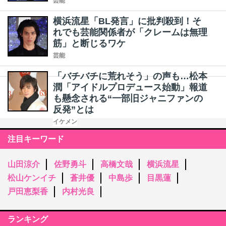
芸能
横浜流星「BL発言」に批判殺到！そ
れでも芸能関係者が「クレームは無理
筋」と断じるワケ
芸能
「バチバチに荒れそう」の声も…松本
潤「アイドルプロデュース始動」報道
も懸念される“一部旧ジャニファンの
反発”とは
イケメン
注目キーワード
山田涼介
佐野勇斗
高橋文哉
横浜流星
松山ケンイチ
蒼井優
中島歩
目黒蓮
戸田恵梨香
内村光良
ランキング