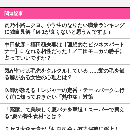
関連記事
肉乃小路ニクヨ、小学生のなりたい職業ランキング
に独自見解「M-1が良くないと思うんですよ」
中田敦彦・福田萌夫妻は【理想的なビジネスパート
ナー】になれる相性だった！／三田モニカの勝手に
占っていいですか？
気が付けば毛先をクルクルしている……髪の毛を触
る癖がある女性の心理とは？
医師が教える！レジャーの定番・テーマパークに行
く前に知っておきたい「熱中症」対策
「薬膳」で美味しく夏バテを撃退！スーパーで買え
る“夏の養生食材”とは？
ミセス大森元貴が「紅白司会」有力候補に浮上！