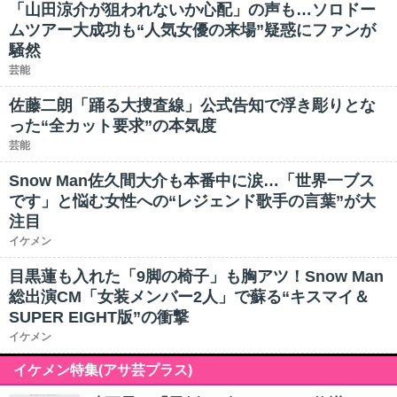
「山田涼介が狙われないか心配」の声も…ソロドー
ムツアー大成功も“人気女優の来場”疑惑にファンが
騒然
芸能
佐藤二朗「踊る大捜査線」公式告知で浮き彫りとな
った“全カット要求”の本気度
芸能
Snow Man佐久間大介も本番中に涙…「世界一ブス
です」と悩む女性への“レジェンド歌手の言葉”が大
注目
イケメン
目黒蓮も入れた「9脚の椅子」も胸アツ！Snow Man
総出演CM「女装メンバー2人」で蘇る“キスマイ＆
SUPER EIGHT版”の衝撃
イケメン
イケメン特集(アサ芸プラス)