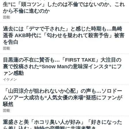
生”に「頭コツン」したのは不倫ではないのか、これ
から不倫に進むのか
芸能
過去には「デマで干された」と感じた時期も…島崎
遥香 AKB時代に「匂わせを疑われて殺害予告」被害
を告白
芸能
目黒蓮の不在に賛否も…「FIRST TAKE」大注目の
裏で投稿された“Snow Manの意味深インスタ”にフ
ァン感動
イケメン
「山田涼介が狙われないか心配」の声も…ソロドー
ムツアー大成功も“人気女優の来場”疑惑にファンが
騒然
芸能
重盛さと美「ホコリ臭い人が好み」「好きになった
ら差し込む」独特の恋愛観に共演者驚き