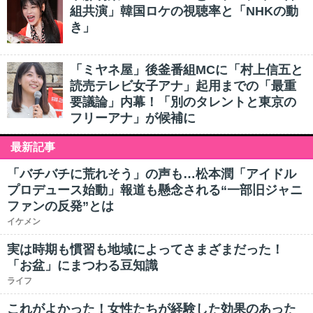
組共演」韓国ロケの視聴率と「NHKの動
き」
「ミヤネ屋」後釜番組MCに「村上信五と
読売テレビ女子アナ」起用までの「最重
要議論」内幕！「別のタレントと東京の
フリーアナ」が候補に
最新記事
「バチバチに荒れそう」の声も…松本潤「アイドル
プロデュース始動」報道も懸念される“一部旧ジャニ
ファンの反発”とは
イケメン
実は時期も慣習も地域によってさまざまだった！
「お盆」にまつわる豆知識
ライフ
これがよかった！女性たちが経験した効果のあった