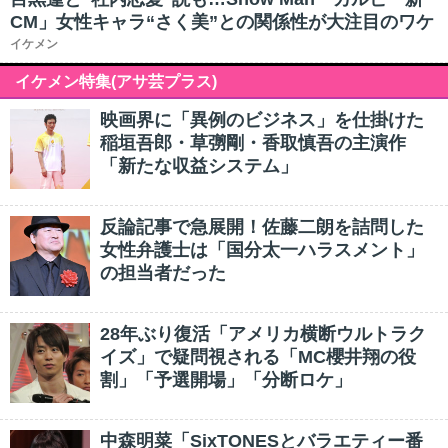
CM」女性キャラ“さく美”との関係性が大注目のワケ
イケメン
イケメン特集(アサ芸プラス)
映画界に「異例のビジネス」を仕掛けた
稲垣吾郎・草彅剛・香取慎吾の主演作
「新たな収益システム」
反論記事で急展開！佐藤二朗を詰問した
女性弁護士は「国分太一ハラスメント」
の担当者だった
28年ぶり復活「アメリカ横断ウルトラク
イズ」で疑問視される「MC櫻井翔の役
割」「予選開場」「分断ロケ」
中森明菜「SixTONESとバラエティー番