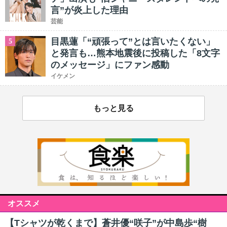
言”が炎上した理由
芸能
目黒蓮「“頑張って”とは言いたくない」
5
と発言も…熊本地震後に投稿した「8文字
のメッセージ」にファン感動
イケメン
もっと見る
オススメ
【Tシャツが乾くまで】蒼井優“咲子”が中島歩“樹