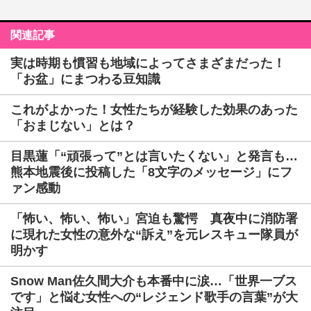
関連記事
実は時期も慣習も地域によってさまざまだった！
「お盆」にまつわる豆知識
これがよかった！女性たちが経験した効果のあった
「おまじない」とは？
目黒蓮「“頑張って”とは言いたくない」と発言も…
熊本地震後に投稿した「8文字のメッセージ」にフ
ァン感動
「怖い、怖い、怖い」宮迫も驚愕 真夜中に消防署
に現れた女性の意外な“訴え”を元レスキュー隊員が
明かす
Snow Man佐久間大介も本番中に涙…「世界一ブス
です」と悩む女性への“レジェンド歌手の言葉”が大