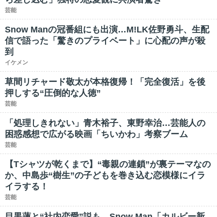
芸能
Snow Manの冠番組にも出演…M!LK佐野勇斗、生配
信で語った「驚きのプライベート」に心配の声が殺
到
イケメン
草間リチャード敬太が本格復帰！「完全復活」を後
押しする“圧倒的な人徳”
芸能
「処理しきれない」青木裕子、東野幸治…芸能人の
困惑感想で広がる映画「ちいかわ」考察ブーム
芸能
【Tシャツが乾くまで】“毒親の連鎖”が裏テーマなの
か、中島歩“樹生”の子どもを巻き込む恋模様にイラ
イラする！
芸能
目黒蓮と“社内恋愛”説も…Snow Man「カルビー新