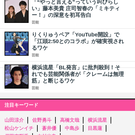
「“やっと言える”っていう叫びらし
い」藤本美貴 庄司智春の「ミキティ
ー！」の深意を初耳告白
芸能
りくりゅうペア「YouTube開設」で
「江頭2:50とのコラボ」が確実視され
るワケ
芸能
横浜流星「BL発言」に批判殺到！そ
れでも芸能関係者が「クレームは無理
筋」と断じるワケ
芸能
注目キーワード
山田涼介
佐野勇斗
高橋文哉
横浜流星
松山ケンイチ
蒼井優
中島歩
目黒蓮