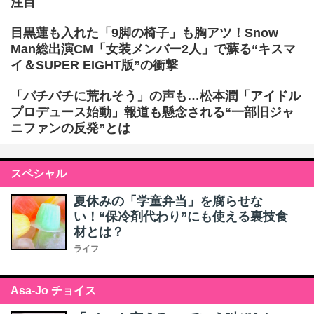
注目
目黒蓮も入れた「9脚の椅子」も胸アツ！Snow
Man総出演CM「女装メンバー2人」で蘇る“キスマ
イ＆SUPER EIGHT版”の衝撃
「バチバチに荒れそう」の声も…松本潤「アイドル
プロデュース始動」報道も懸念される“一部旧ジャ
ニファンの反発”とは
スペシャル
夏休みの「学童弁当」を腐らせな
い！“保冷剤代わり”にも使える裏技食
材とは？
ライフ
Asa-Jo チョイス