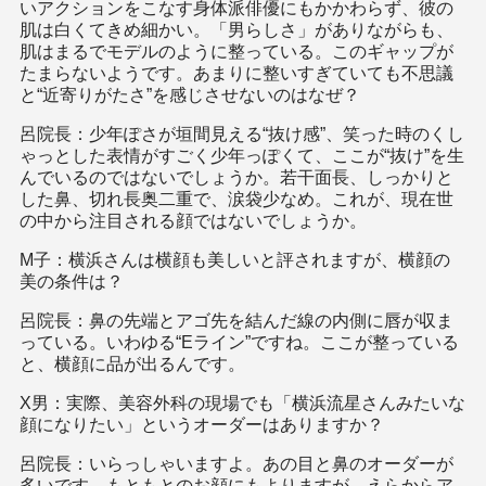
いアクションをこなす身体派俳優にもかかわらず、彼の
肌は白くてきめ細かい。「男らしさ」がありながらも、
肌はまるでモデルのように整っている。このギャップが
たまらないようです。あまりに整いすぎていても不思議
と“近寄りがたさ”を感じさせないのはなぜ？
呂院長：少年ぽさが垣間見える“抜け感”、笑った時のくし
ゃっとした表情がすごく少年っぽくて、ここが“抜け”を生
んでいるのではないでしょうか。若干面長、しっかりと
した鼻、切れ長奥二重で、涙袋少なめ。これが、現在世
の中から注目される顔ではないでしょうか。
M子：横浜さんは横顔も美しいと評されますが、横顔の
美の条件は？
呂院長：鼻の先端とアゴ先を結んだ線の内側に唇が収ま
っている。いわゆる“Eライン”ですね。ここが整っている
と、横顔に品が出るんです。
X男：実際、美容外科の現場でも「横浜流星さんみたいな
顔になりたい」というオーダーはありますか？
呂院長：いらっしゃいますよ。あの目と鼻のオーダーが
多いです。もともとのお顔にもよりますが、えらからア