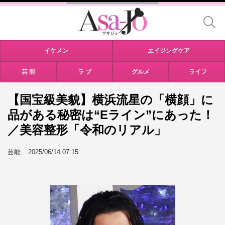
イケメン
エイジングケア
芸 能
ラ ブ
グルメ
ライフ
【国宝級美貌】横浜流星の「横顔」に
品がある秘密は“Eライン”にあった！
／美容整形「令和のリアル」
芸能
2025/06/14 07:15