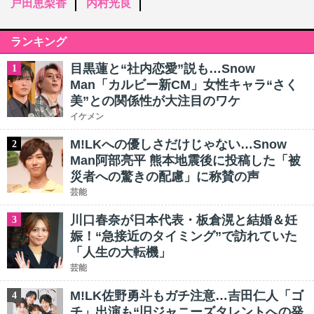
戸田恵梨香
内村光良
ランキング
目黒蓮と“社内恋愛”説も…Snow
1
Man「カルビー新CM」女性キャラ“さく
美”との関係性が大注目のワケ
イケメン
M!LKへの優しさだけじゃない…Snow
2
Man阿部亮平 熊本地震後に投稿した「被
災者への驚きの配慮」に称賛の声
芸能
川口春奈が日本代表・板倉滉と結婚＆妊
3
娠！“急接近のタイミング”で訪れていた
「人生の大転機」
芸能
M!LK佐野勇斗もガチ注意…吉田仁人「ゴ
4
チ」出演も“旧ジャニーズタレントへの発