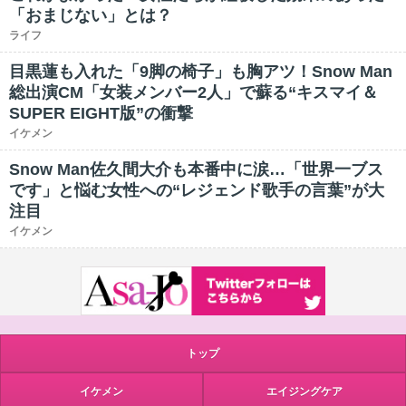
「おまじない」とは？
ライフ
目黒蓮も入れた「9脚の椅子」も胸アツ！Snow Man
総出演CM「女装メンバー2人」で蘇る“キスマイ＆
SUPER EIGHT版”の衝撃
イケメン
Snow Man佐久間大介も本番中に涙…「世界一ブス
です」と悩む女性への“レジェンド歌手の言葉”が大
注目
イケメン
トップ
イケメン
エイジングケア