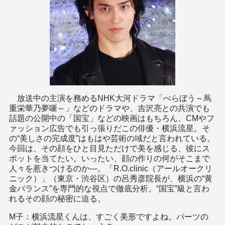
放送中の主演を務めるNHK大河ドラマ「べらぼう～蔦
重栄華乃夢噺～」などのドラマや、吉沢亮との共演でも
話題の公開中の「国宝」などの映画はもちろん、CMやフ
ァッション広告でも引っ張りだこの俳優・横浜流星。そ
の“美しさの完成度”はもはや芸術の域だと言われている。
今回は、その顔をひと目見ただけで美を感じる、彼にス
ポットを当てたい。いったい、顔の作りの何がそこまで
人々を惹きつけるのか―。「R.O.clinic（アールオークリ
ニック）」（東京・渋谷区）の呂秀彦院長が、横浜の“黄
金バランス”を専門的な視点で徹底分析。“国宝”級と言わ
れるその顔の秘密に迫る。
M子：横浜流星くんは、すごく美形ですよね。パーツの