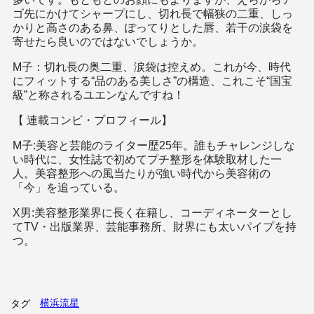
ゴ先にかけてシャープにし、切れ長で幅狭の二重、しっ
かりと高さのある鼻、ぽってりとした唇、若干の涙袋を
寄せたら良いのではないでしょうか。
M子：切れ長の奥二重、涙袋は控えめ。これが今、時代
にフィットする“品のある美しさ”の構造、これこそ“国宝
級”と称されるユエンなんですね！
【 連載コンビ・プロフィール】
M子:美容と芸能のライター歴25年。誰もチャレンジしな
い時代に、女性誌で初めてプチ整形を体験取材した一
人。美容整形への風当たりが強い時代から美容術の
「今」を追っている。
X男:美容整形業界に長く在籍し、コーディネーターとし
てTV・出版業界、芸能事務所、財界にも太いパイプを持
つ。
横浜流星
タグ