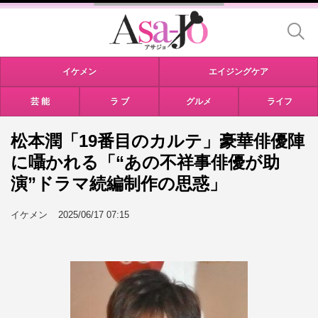
イケメン
エイジングケア
芸 能
ラ ブ
グルメ
ライフ
松本潤「19番目のカルテ」豪華俳優陣
に囁かれる「“あの不祥事俳優が助
演”ドラマ続編制作の思惑」
イケメン
2025/06/17 07:15