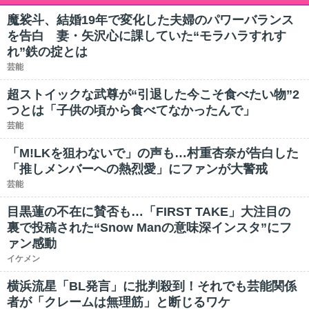
魔裟斗、結婚19年で変化した夫婦のパワーバランス
を告白 妻・矢沢心に課していた“モラハラすれす
れ”鉄の掟とは
芸能
超ストイックな武尊が“引退した今こそ食べたい物”2
つとは「子供の頃から食べてなかったんで」
芸能
「M!LKを狙わないで」の声も…村重杏奈が告白した
「推しメンバーへの熱烈愛」にファンが大警戒
芸能
目黒蓮の不在に賛否も…「FIRST TAKE」大注目の
裏で投稿された“Snow Manの意味深インスタ”にフ
ァン感動
イケメン
横浜流星「BL発言」に批判殺到！それでも芸能関係
者が「クレームは無理筋」と断じるワケ