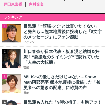
戸田恵梨香
内村光良
ランキング
目黒蓮「“頑張って”とは言いたくない」
1
と発言も…熊本地震後に投稿した「8文字
のメッセージ」にファン感動
イケメン
川口春奈が日本代表・板倉滉と結婚＆妊
2
娠！“急接近のタイミング”で訪れていた
「人生の大転機」
芸能
M!LKへの優しさだけじゃない…Snow
3
Man阿部亮平 熊本地震後に投稿した「被
災者への驚きの配慮」に称賛の声
芸能
目黒蓮も入れた「9脚の椅子」も胸アツ！
4