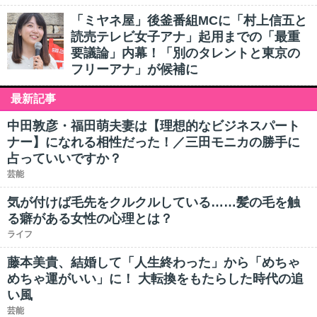
「ミヤネ屋」後釜番組MCに「村上信五と
読売テレビ女子アナ」起用までの「最重
要議論」内幕！「別のタレントと東京の
フリーアナ」が候補に
最新記事
中田敦彦・福田萌夫妻は【理想的なビジネスパート
ナー】になれる相性だった！／三田モニカの勝手に
占っていいですか？
芸能
気が付けば毛先をクルクルしている……髪の毛を触
る癖がある女性の心理とは？
ライフ
藤本美貴、結婚して「人生終わった」から「めちゃ
めちゃ運がいい」に！ 大転換をもたらした時代の追
い風
芸能