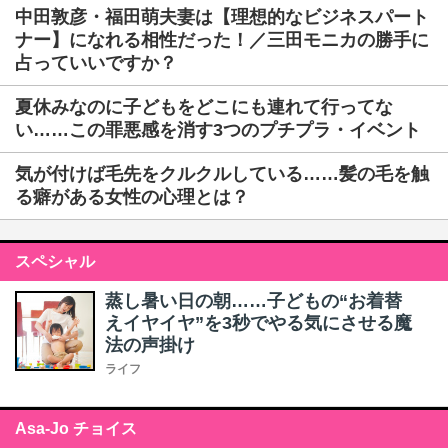
中田敦彦・福田萌夫妻は【理想的なビジネスパート
ナー】になれる相性だった！／三田モニカの勝手に
占っていいですか？
夏休みなのに子どもをどこにも連れて行ってな
い……この罪悪感を消す3つのプチプラ・イベント
気が付けば毛先をクルクルしている……髪の毛を触
る癖がある女性の心理とは？
スペシャル
蒸し暑い日の朝……子どもの“お着替
えイヤイヤ”を3秒でやる気にさせる魔
法の声掛け
ライフ
Asa-Jo チョイス