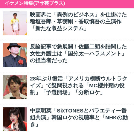
イケメン特集(アサ芸プラス)
映画界に「異例のビジネス」を仕掛けた
稲垣吾郎・草彅剛・香取慎吾の主演作
「新たな収益システム」
反論記事で急展開！佐藤二朗を詰問した
女性弁護士は「国分太一ハラスメント」
の担当者だった
28年ぶり復活「アメリカ横断ウルトラク
イズ」で疑問視される「MC櫻井翔の役
割」「予選開場」「分断ロケ」
中森明菜「SixTONESとバラエティー番
組共演」韓国ロケの視聴率と「NHKの動
き」