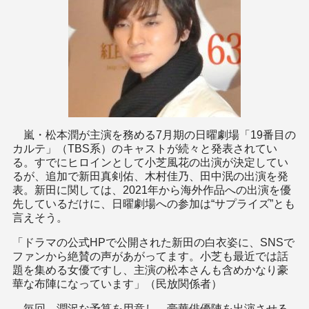
嵐・松本潤が主演を務める7月期の日曜劇場「19番目の
カルテ」（TBS系）のキャストが続々と発表されてい
る。すでにヒロインとして小芝風花の出演が決定してい
るが、追加で新田真剣佑、木村佳乃、田中泯の出演を発
表。新田に関しては、2021年から海外作品への出演を優
先しているだけに、日曜劇場への参加は“サプライズ”とも
言えそう。
「ドラマの公式HPで公開された新田の白衣姿に、SNSで
ファンから絶賛の声があがってます。小芝も最近では話
題を集める女優ですし、主演の松本さんも含めかなり豪
華な布陣になっています」（民放関係者）
毎回、潤沢な予算を用意し、豪華俳優陣を出演させる