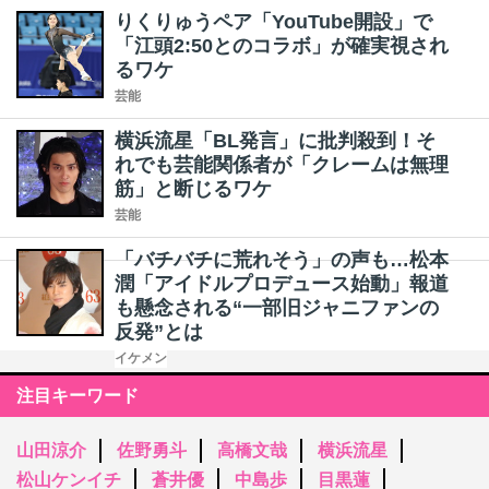
りくりゅうペア「YouTube開設」で
「江頭2:50とのコラボ」が確実視され
るワケ
芸能
横浜流星「BL発言」に批判殺到！そ
れでも芸能関係者が「クレームは無理
筋」と断じるワケ
芸能
「バチバチに荒れそう」の声も…松本
潤「アイドルプロデュース始動」報道
も懸念される“一部旧ジャニファンの
反発”とは
イケメン
注目キーワード
山田涼介
佐野勇斗
高橋文哉
横浜流星
松山ケンイチ
蒼井優
中島歩
目黒蓮