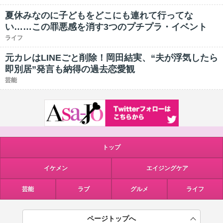
夏休みなのに子どもをどこにも連れて行ってな
い……この罪悪感を消す3つのプチプラ・イベント
ライフ
元カレはLINEごと削除！岡田結実、“夫が浮気したら
即別居”発言も納得の過去恋愛観
芸能
トップ
イケメン
エイジングケア
芸能
ラブ
グルメ
ライフ
ページトップへ