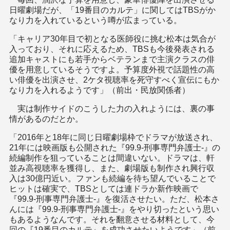
日曜劇場だが、「19番目のカルテ」に関してはTBSがか
なり力を入れているという噂が広まっている。
「キャリア30年目で初となる医師役に挑む松本は気合が
入っており、それに応えるため、TBSも今後発表される
追加キャストにも若手からベテランまで主演クラスの俳
優を用意しているそうですよ。予算度外視で話題性の高
い俳優を出演させ、2ケタ視聴率を死守すべく宣伝にもか
なり力を入れるようです」（前出・民放関係者）
実は制作サイドのこうした力の入れようには、裏の事
情があるのだとか。
「2016年と18年に同じ日曜劇場枠でドラマが放送され、
21年には映画版も公開された『99.9-刑事専門弁護士-』の
続編制作を狙っていることは間違いない。ドラマは、軒
並み高視聴率を獲得し、また、劇場版も制作され興行収
入は30億円近い。ファンも続編を待ち望んでいることで
ヒットは確実で、TBSとしては連ドラか新作映画で
『99.9-刑事専門弁護士-』を復活させたい。ただ、松本さ
んには『99.9-刑事専門弁護士-』をやり切ったという思い
もあるようなんです。それを翻意させる材料として、今
回の『19番目のカルテ』を成功させたいようです」（前