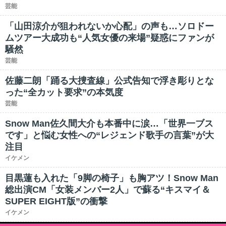
芸能
「山田涼介が狙われないか心配」の声も…ソロドー
ムツアー大成功も“人気女優の来場”疑惑にファンが
騒然
芸能
佐藤二朗「踊る大捜査線」公式告知で浮き彫りとな
った“全カット要求”の本気度
芸能
Snow Man佐久間大介も本番中に涙…「世界一ブス
です」と悩む女性への“レジェンド歌手の言葉”が大
注目
イケメン
目黒蓮も入れた「9脚の椅子」も胸アツ！Snow Man
総出演CM「女装メンバー2人」で蘇る“キスマイ＆
SUPER EIGHT版”の衝撃
イケメン