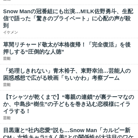
Snow Manの冠番組にも出演…M!LK佐野勇斗、生配
信で語った「驚きのプライベート」に心配の声が殺
到
イケメン
草間リチャード敬太が本格復帰！「完全復活」を後
押しする“圧倒的な人徳”
芸能
「処理しきれない」青木裕子、東野幸治…芸能人の
困惑感想で広がる映画「ちいかわ」考察ブーム
芸能
【Tシャツが乾くまで】“毒親の連鎖”が裏テーマなの
か、中島歩“樹生”の子どもを巻き込む恋模様にイラ
イラする！
芸能
目黒蓮と“社内恋愛”説も…Snow Man「カルビー新
CM」女性キャラ“さく美”との関係性が大注目のワケ