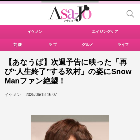
イケメン
エイジングケア
芸 能
ラ ブ
グルメ
ライフ
【あなうば】次週予告に映った「再
び“人生終了”する玖村」の姿にSnow
Manファン絶望！
イケメン
2025/06/18 16:07