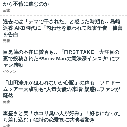
から不倫に進むのか
芸能
過去には「デマで干された」と感じた時期も…島崎
遥香 AKB時代に「匂わせを疑われて殺害予告」被害
を告白
芸能
目黒蓮の不在に賛否も…「FIRST TAKE」大注目の
裏で投稿された“Snow Manの意味深インスタ”にフ
ァン感動
イケメン
「山田涼介が狙われないか心配」の声も…ソロドー
ムツアー大成功も“人気女優の来場”疑惑にファンが
騒然
芸能
重盛さと美「ホコリ臭い人が好み」「好きになった
ら差し込む」独特の恋愛観に共演者驚き
芸能