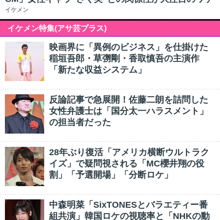
イケメン
イケメン特集(アサ芸プラス)
映画界に「異例のビジネス」を仕掛けた
稲垣吾郎・草彅剛・香取慎吾の主演作
「新たな収益システム」
反論記事で急展開！佐藤二朗を詰問した
女性弁護士は「国分太一ハラスメント」
の担当者だった
28年ぶり復活「アメリカ横断ウルトラク
イズ」で疑問視される「MC櫻井翔の役
割」「予選開場」「分断ロケ」
中森明菜「SixTONESとバラエティー番
組共演」韓国ロケの視聴率と「NHKの動