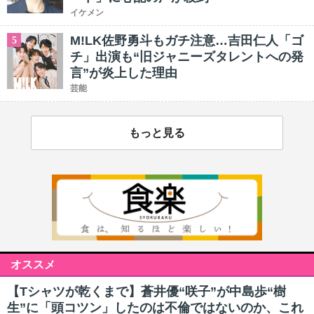
イケメン
M!LK佐野勇斗もガチ注意…吉田仁人「ゴ
5
チ」出演も“旧ジャニーズタレントへの発
言”が炎上した理由
芸能
もっと見る
オススメ
【Tシャツが乾くまで】蒼井優“咲子”が中島歩“樹
生”に「頭コツン」したのは不倫ではないのか、これ