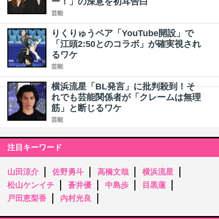
ー！」の深意を初耳告白
芸能
りくりゅうペア「YouTube開設」で
「江頭2:50とのコラボ」が確実視され
るワケ
芸能
横浜流星「BL発言」に批判殺到！そ
れでも芸能関係者が「クレームは無理
筋」と断じるワケ
芸能
注目キーワード
山田涼介
佐野勇斗
高橋文哉
横浜流星
松山ケンイチ
蒼井優
中島歩
目黒蓮
戸田恵梨香
内村光良