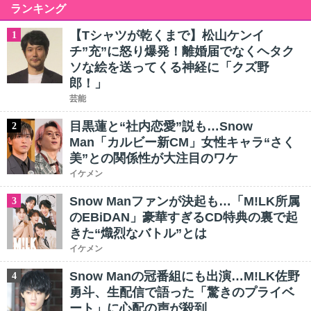
ランキング
【Tシャツが乾くまで】松山ケンイ
1
チ”充”に怒り爆発！離婚届でなくヘタク
ソな絵を送ってくる神経に「クズ野
郎！」
芸能
目黒蓮と“社内恋愛”説も…Snow
2
Man「カルビー新CM」女性キャラ“さく
美”との関係性が大注目のワケ
イケメン
Snow Manファンが決起も…「M!LK所属
3
のEBiDAN」豪華すぎるCD特典の裏で起
きた“熾烈なバトル”とは
イケメン
Snow Manの冠番組にも出演…M!LK佐野
4
勇斗、生配信で語った「驚きのプライベ
ート」に心配の声が殺到