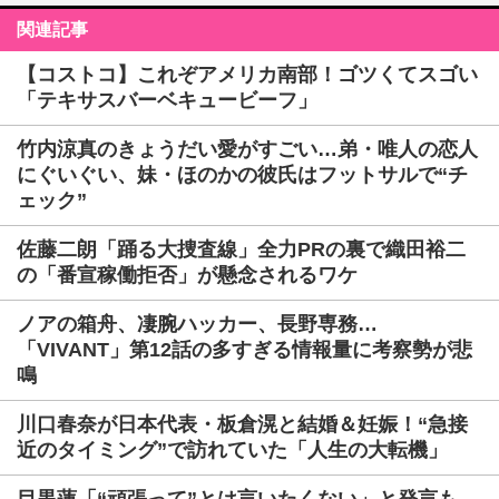
関連記事
【コストコ】これぞアメリカ南部！ゴツくてスゴい
「テキサスバーベキュービーフ」
竹内涼真のきょうだい愛がすごい…弟・唯人の恋人
にぐいぐい、妹・ほのかの彼氏はフットサルで“チ
ェック”
佐藤二朗「踊る大捜査線」全力PRの裏で織田裕二
の「番宣稼働拒否」が懸念されるワケ
ノアの箱舟、凄腕ハッカー、長野専務…
「VIVANT」第12話の多すぎる情報量に考察勢が悲
鳴
川口春奈が日本代表・板倉滉と結婚＆妊娠！“急接
近のタイミング”で訪れていた「人生の大転機」