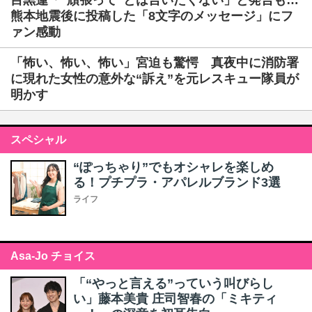
目黒蓮「“頑張って”とは言いたくない」と発言も…
熊本地震後に投稿した「8文字のメッセージ」にフ
ァン感動
「怖い、怖い、怖い」宮迫も驚愕 真夜中に消防署
に現れた女性の意外な“訴え”を元レスキュー隊員が
明かす
スペシャル
“ぽっちゃり”でもオシャレを楽しめ
る！プチプラ・アパレルブランド3選
ライフ
Asa-Jo チョイス
「“やっと言える”っていう叫びらし
い」藤本美貴 庄司智春の「ミキティ