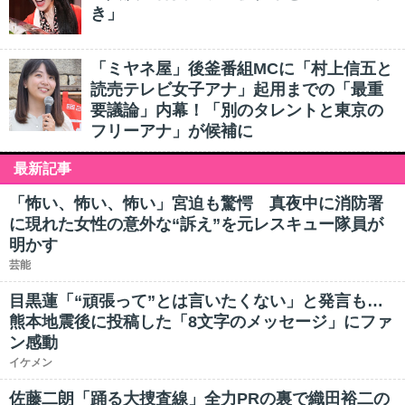
き」
「ミヤネ屋」後釜番組MCに「村上信五と
読売テレビ女子アナ」起用までの「最重
要議論」内幕！「別のタレントと東京の
フリーアナ」が候補に
最新記事
「怖い、怖い、怖い」宮迫も驚愕 真夜中に消防署
に現れた女性の意外な“訴え”を元レスキュー隊員が
明かす
芸能
目黒蓮「“頑張って”とは言いたくない」と発言も…
熊本地震後に投稿した「8文字のメッセージ」にファ
ン感動
イケメン
佐藤二朗「踊る大捜査線」全力PRの裏で織田裕二の