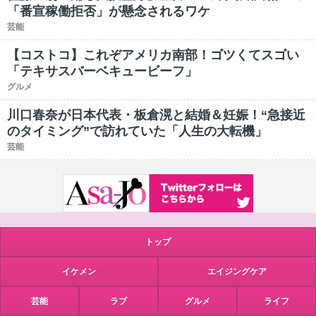
「番宣稼働拒否」が懸念されるワケ
芸能
【コストコ】これぞアメリカ南部！ゴツくてスゴい
「テキサスバーベキュービーフ」
グルメ
川口春奈が日本代表・板倉滉と結婚＆妊娠！“急接近
のタイミング”で訪れていた「人生の大転機」
芸能
トップ
イケメン
エイジングケア
芸能
ラブ
グルメ
ライフ