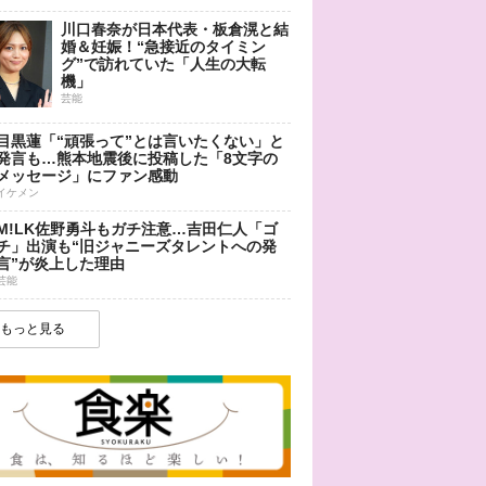
川口春奈が日本代表・板倉滉と結
婚＆妊娠！“急接近のタイミン
グ”で訪れていた「人生の大転
機」
芸能
目黒蓮「“頑張って”とは言いたくない」と
発言も…熊本地震後に投稿した「8文字の
メッセージ」にファン感動
イケメン
M!LK佐野勇斗もガチ注意…吉田仁人「ゴ
チ」出演も“旧ジャニーズタレントへの発
言”が炎上した理由
芸能
もっと見る