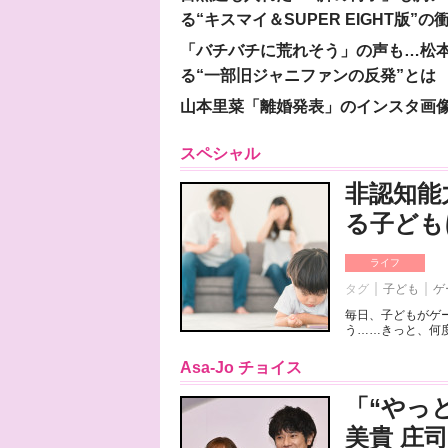
る“キスマイ＆SUPER EIGHT版”の
「バチバチに荒れそう」の声も…松
る“一部旧ジャニファンの反発”とは
山本里菜「離婚発表」のインスタ画像
スペシャル
非認知能
る子ども
ライフ
タグ
子ども
ゲ
毎日、子どもがゲ
う……きっと、何度
Asa-Jo チョイス
「“やっ
美貴 庄