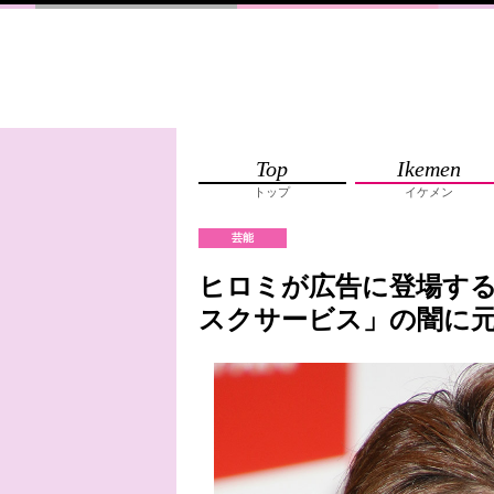
Top
Ikemen
トップ
イケメン
芸能
ヒロミが広告に登場す
スクサービス」の闇に