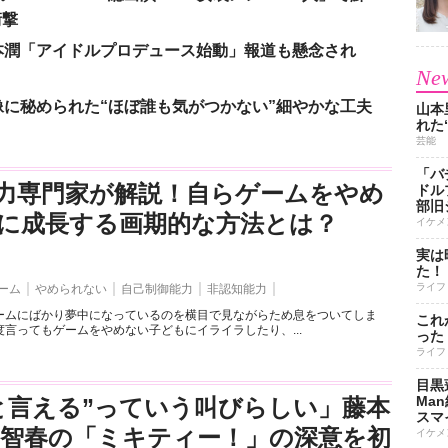
衝撃
本潤「アイドルプロデュース始動」報道も懸念され
New
に秘められた“ほぼ誰も気がつかない”細やかな工夫
山本
れた
芸能
「バ
力専門家が解説！自らゲームをやめ
ドル
部旧
に成長する画期的な方法とは？
イケメ
実は
た！
ライフ
ーム
やめられない
自己制御能力
非認知能力
ームにばかり夢中になっているのを横目で見ながらため息をついてしま
これ
言ってもゲームをやめない子どもにイライラしたり、...
った
ライフ
目黒
Ma
と言える”っていう叫びらしい」藤本
スマイ
司智春の「ミキティー！」の深意を初
イケメ