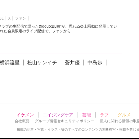
BL
X
ファン
ラブの生配信で語った&ldquo;BL観”が、思わぬ炎上騒動に発展してい
れた会員限定のライブ配信で、ファンから...
横浜流星
松山ケンイチ
蒼井優
中島歩
イケメン
エイジングケア
芸能
ラブ
グルメ
会社概要
グループ情報セキュリティポリシー
個人に関わる情報の取
掲載の記事・写真・イラスト等の
すべてのコンテンツの無断複写・転載を禁じ