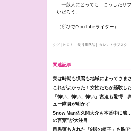
一般人にとっても、こうしたサブ
いだろう。
（所ひで/YouTubeライター）
タグ
ヒロミ
長谷川良品
タレントサブスク
関連記事
実は時期も慣習も地域によってさま
これがよかった！女性たちが経験し
「怖い、怖い、怖い」宮迫も驚愕 真
ュー隊員が明かす
Snow Man佐久間大介も本番中に
の言葉”が大注目
目黒蓮も入れた「9脚の椅子」も胸アツ