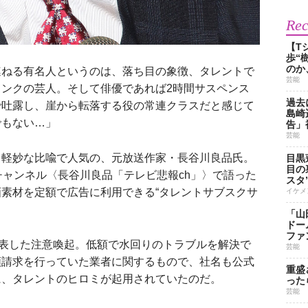
Re
【T
歩“
のか
連ねる有名人というのは、落ち目の象徴、タレントで
芸能
ンクの芸人。そして俳優であれば2時間サスペンス
過去
で吐露し、崖から転落する役の常連クラスだと感じて
島崎
でもない…」
告」
芸能
軽妙な比喩で人気の、元放送作家・長谷川良品氏。
目黒
目の
beチャンネル〈長谷川良品「テレビ悲報ch」〉で語った
スタ
素材を定額で広告に利用できる“タレントサブスクサ
イケメ
「山
ドー
ファ
表した注意喚起。低額で水回りのトラブルを解決で
芸能
額請求を行っていた業者に関するもので、社名も公式
重盛
に、タレントのヒロミが起用されていたのだ。
った
芸能