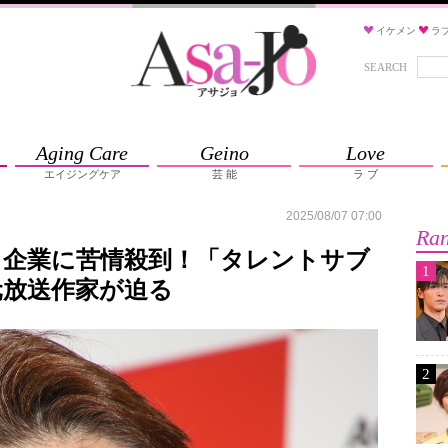
イケメン
ラ
SEARCH
Aging Care
Geino
Love
エイジングケア
芸 能
ラ ブ
2025/08/07 07:00
Ran
る企業に苦情殺到！「タレントサブ
1
元放送作家が迫る
2