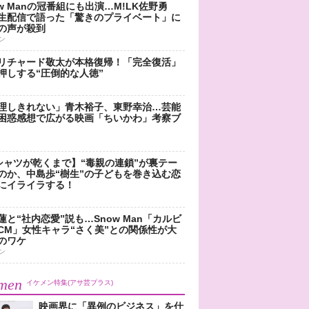
ow Manの冠番組にも出演…M!LK佐野勇
生配信で語った「驚きのプライベート」に
の声が殺到
ン
リチャード敬太が本格復帰！「完全復活」
押しする“圧倒的な人徳”
理しきれない」青木裕子、東野幸治…芸能
困惑感想で広がる映画「ちいかわ」考察ブ
シャツが乾くまで】“毒親の連鎖”が裏テー
のか、中島歩“樹生”の子どもを巻き込む恋
にイライラする！
蓮と“社内恋愛”説も…Snow Man「カルビ
CM」女性キャラ“さく美”との関係性が大
のワケ
ン
men
イケメン特集(アサ芸プラス)
映画界に「異例のビジネス」を仕