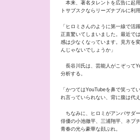
本来、著名タレントを広告に起用
トサブスクならリーズナブルに利
「ヒロミさんのように第一線で活
正直驚いてしまいました。最近で
感は少なくなっています。見方を
んじゃないでしょうか」
長谷川氏は、芸能人がこぞってYo
分析する。
「かつてはYouTubeを鼻で笑っ
れ言っていられない、背に腹は代
ちなみに、ヒロミがアンバサダー
俳優の小池徹平、三浦翔平、ネプ
青春の光ら豪華な顔ぶれ。