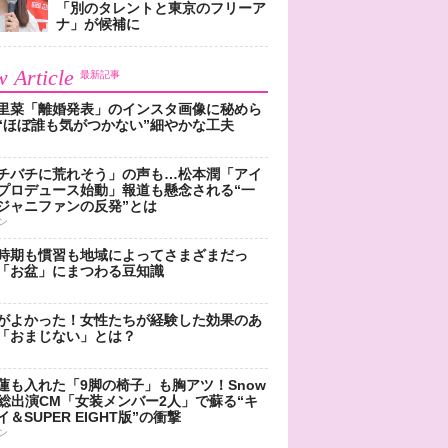
「別のタレントと東京のフリーア
ナ」が候補に
 Article
最新記事
里菜「離婚発表」のインスタ画像に秘めら
“ほぼ誰も気がつかない”細やかな工夫
チバチに荒れそう」の声も…松本潤「アイ
プロデュース始動」報道も懸念される“一
ジャニファンの反発”とは
ン
時期も慣習も地域によってさまざまだっ
「お盆」にまつわる豆知識
がよかった！女性たちが経験した効果のあ
「おまじない」とは？
蓮も入れた「9脚の椅子」も胸アツ！Snow
n総出演CM「女装メンバー2人」で蘇る“キ
＆SUPER EIGHT版”の衝撃
ン