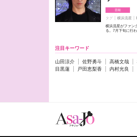
芸能
タグ
横浜流星
横浜流星がファンク
る。7月下旬に行わ
注目キーワード
山田涼介
佐野勇斗
高橋文哉
目黒蓮
戸田恵梨香
内村光良