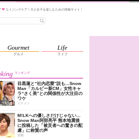
ブ
エイジングケア！大人女子を楽しむための情報サイト！
Gourmet
Life
グルメ
ライフ
king
ランキング
目黒蓮と“社内恋愛”説も…Snow
Man「カルビー新CM」女性キャ
ラ“さく美”との関係性が大注目の
ワケ
イケメン
M!LKへの優しさだけじゃない…
Snow Man阿部亮平 熊本地震後
に投稿した「被災者への驚きの配
慮」に称賛の声
芸能