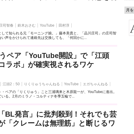
庄司智春
鈴木おさむ
YouTube
田村淳
として知られる元「モーニング娘。」藤本美貴と、「品川庄司」の庄司智
い声をかけられて連絡先は交換しても、「何回かに...
うペア「YouTube開設」で「江頭
とのコラボ」が確実視されるワケ
江頭2：50
りくりゅうちゃんねる
YouTube
エガちゃんねる
・ペアの「りくりゅう」こと三浦璃来と木原龍一が、YouTubeに進出。
いる。2月のミラノ・コルティナ冬季五輪で...
「BL発言」に批判殺到！それでも芸
が「クレームは無理筋」と断じるワ