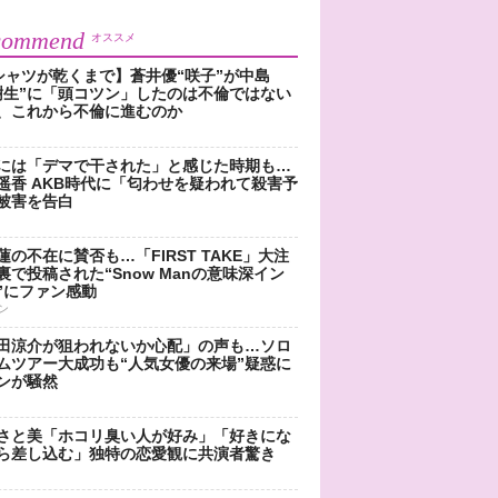
commend
オススメ
シャツが乾くまで】蒼井優“咲子”が中島
樹生”に「頭コツン」したのは不倫ではない
、これから不倫に進むのか
には「デマで干された」と感じた時期も…
遥香 AKB時代に「匂わせを疑われて殺害予
被害を告白
蓮の不在に賛否も…「FIRST TAKE」大注
裏で投稿された“Snow Manの意味深イン
”にファン感動
ン
田涼介が狙われないか心配」の声も…ソロ
ムツアー大成功も“人気女優の来場”疑惑に
ンが騒然
さと美「ホコリ臭い人が好み」「好きにな
ら差し込む」独特の恋愛観に共演者驚き