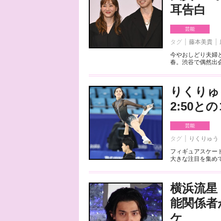
耳告白
芸能
タグ
藤本美貴
今やおしどり夫婦
春。渋谷で偶然出会
りくりゅ
2:50
芸能
タグ
りくりゅう
フィギュアスケート
大きな注目を集めて
横浜流星
能関係者
ケ