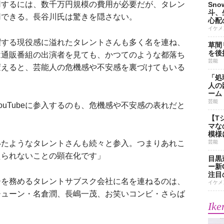
するには、数千万円規模の費用が必要だが、タレン
Sn
斗、
用できる。長谷川氏は驚きを隠さない。
心配
イケメ
躍する現役感に溢れたタレントさんも多く名を連ね、
草間
を後
は通販番組の出演者を見ても、かつてのような都落ち
芸能
変えると、芸能人の危機感や不安感を裏づけてもいる
「処
人の
ーム
芸能
uTubeに参入するのも、危機感や不安感の表れだと
【T
マな
模様
ていたようなタレントさんも続々と参入。つまりあれこ
芸能
えられないことの顕在化です」
目黒
ー新
注目
を務めるタレントサブスク会社に名を連ねるのは、
イケメ
チューン・名倉潤、長嶋一茂、お笑いコンビ・さらば
Ike