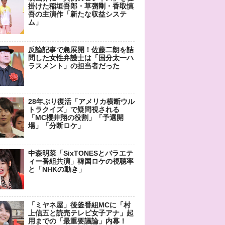
掛けた稲垣吾郎・草彅剛・香取慎
吾の主演作「新たな収益システ
ム」
反論記事で急展開！佐藤二朗を詰
問した女性弁護士は「国分太一ハ
ラスメント」の担当者だった
28年ぶり復活「アメリカ横断ウル
トラクイズ」で疑問視される
「MC櫻井翔の役割」「予選開
場」「分断ロケ」
中森明菜「SixTONESとバラエテ
ィー番組共演」韓国ロケの視聴率
と「NHKの動き」
「ミヤネ屋」後釜番組MCに「村
上信五と読売テレビ女子アナ」起
用までの「最重要議論」内幕！