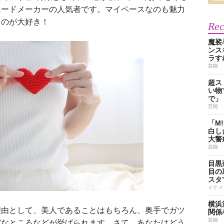
ムードメーカーの人気者です。マイペースなのも魅力
るのが大好き！
Re
魔裟
ンス
ラす
芸能
超ス
い物
で」
芸能
「M
白し
大警
芸能
目黒
目の
スタ
イケメ
横浜
由として、美人であることはもちろん、奥手でガツ
関係
芸能
実なところなどが挙げられます。さて、あなたはどう