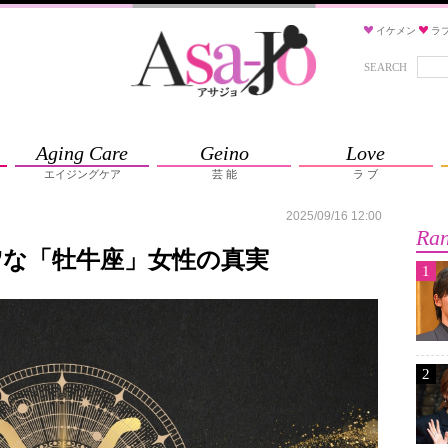
イケメン
ラ
SEARCH
Aging Care
Geino
Love
エイジングケア
芸 能
ラ ブ
2025/09/16 12:00
Ran
”な「牡牛座」女性の真実
1
2