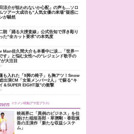
田涼介が狙われないか心配」の声も…ソロ
ムツアー大成功も“人気女優の来場”疑惑に
ンが騒然
二朗「踊る大捜査線」公式告知で浮き彫り
った“全カット要求”の本気度
ow Man佐久間大介も本番中に涙…「世界一
です」と悩む女性への“レジェンド歌手の
”が大注目
ン
蓮も入れた「9脚の椅子」も胸アツ！Snow
n総出演CM「女装メンバー2人」で蘇る“キ
＆SUPER EIGHT版”の衝撃
ン
men
イケメン特集(アサ芸プラス)
映画界に「異例のビジネス」を仕
掛けた稲垣吾郎・草彅剛・香取慎
吾の主演作「新たな収益システ
ム」