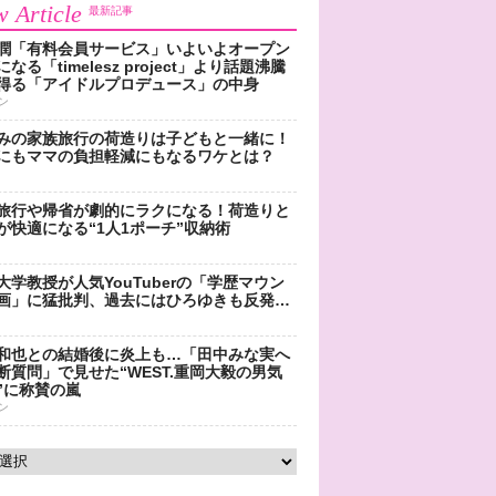
 Article
最新記事
潤「有料会員サービス」いよいよオープン
なる「timelesz project」より話題沸騰
得る「アイドルプロデュース」の中身
ン
みの家族旅行の荷造りは子どもと一緒に！
にもママの負担軽減にもなるワケとは？
旅行や帰省が劇的にラクになる！荷造りと
が快適になる“1人1ポーチ”収納術
大学教授が人気YouTuberの「学歴マウン
画」に猛批判、過去にはひろゆきも反発…
和也との結婚後に炎上も…「田中みな実へ
断質問」で見せた“WEST.重岡大毅の男気
”に称賛の嵐
ン