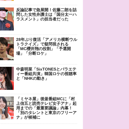
反論記事で急展開！佐藤二朗を詰
問した女性弁護士は「国分太一ハ
ラスメント」の担当者だった
28年ぶり復活「アメリカ横断ウル
トラクイズ」で疑問視される
「MC櫻井翔の役割」「予選開
場」「分断ロケ」
中森明菜「SixTONESとバラエテ
ィー番組共演」韓国ロケの視聴率
と「NHKの動き」
「ミヤネ屋」後釜番組MCに「村
上信五と読売テレビ女子アナ」起
用までの「最重要議論」内幕！
「別のタレントと東京のフリーア
ナ」が候補に