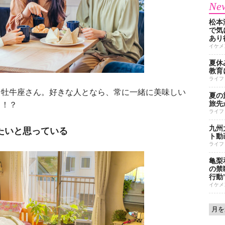
New
松本
で気に
あり
イケメ
夏休
教育
ライフ
牡牛座さん。好きな人となら、常に一緒に美味しい
夏の
旅先
も！？
ライフ
九州
たいと思っている
ト動
ライフ
亀梨
の禁
行動
イケメ