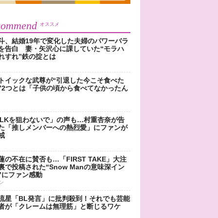
commend
オススメ
斗、結婚19年で変化した夫婦のパワーバラ
を告白 妻・矢沢心に課していた“モラハ
れすれ”鉄の掟とは
トイックな武尊が“引退した今こそ食べた
”2つとは「子供の頃から食べてなかったん
!LKを狙わないで」の声も…村重杏奈が告
た「推しメンバーへの熱烈愛」にファンが
戒
蓮の不在に賛否も…「FIRST TAKE」大注
裏で投稿された“Snow Manの意味深イン
”にファン感動
ン
流星「BL発言」に批判殺到！それでも芸能
者が「クレームは無理筋」と断じるワケ