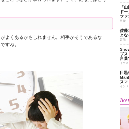
「山
ドー
ファ
芸能
佐藤
とな
がよくあるかもしれません。相手がそうであるな
芸能
いですね。
Sn
ブス
言葉
イケメ
目黒
Ma
スマイ
イケメ
Ike