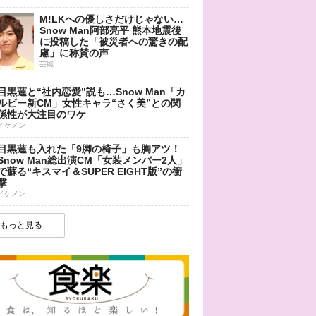
M!LKへの優しさだけじゃない…
Snow Man阿部亮平 熊本地震後
に投稿した「被災者への驚きの配
慮」に称賛の声
芸能
目黒蓮と“社内恋愛”説も…Snow Man「カ
ルビー新CM」女性キャラ“さく美”との関
係性が大注目のワケ
イケメン
目黒蓮も入れた「9脚の椅子」も胸アツ！
Snow Man総出演CM「女装メンバー2人」
で蘇る“キスマイ＆SUPER EIGHT版”の衝
撃
イケメン
もっと見る