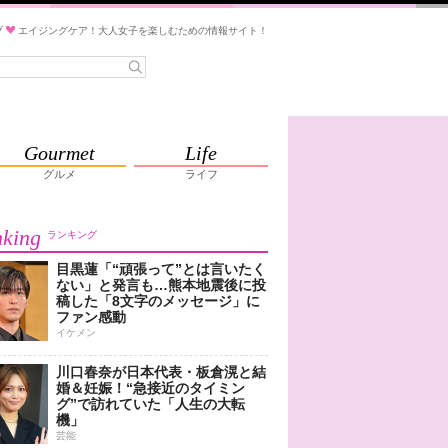
ブ
エイジングケア！大人女子を楽しむための情報サイト！
Gourmet
Life
グルメ
ライフ
king
ランキング
目黒蓮「“頑張って”とは言いたく
ない」と発言も…熊本地震後に投
稿した「8文字のメッセージ」に
ファン感動
イケメン
川口春奈が日本代表・板倉滉と結
婚＆妊娠！“急接近のタイミン
グ”で訪れていた「人生の大転
機」
芸能