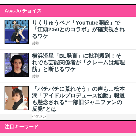
Asa-Jo チョイス
りくりゅうペア「YouTube開設」で
「江頭2:50とのコラボ」が確実視され
るワケ
芸能
横浜流星「BL発言」に批判殺到！そ
れでも芸能関係者が「クレームは無理
筋」と断じるワケ
芸能
「バチバチに荒れそう」の声も…松本
潤「アイドルプロデュース始動」報道
も懸念される“一部旧ジャニファンの
反発”とは
イケメン
注目キーワード