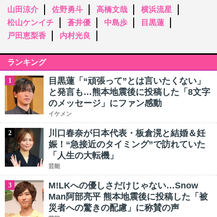
山田涼介
佐野勇斗
高橋文哉
横浜流星
松山ケンイチ
蒼井優
中島歩
目黒蓮
戸田恵梨香
内村光良
ランキング
目黒蓮「“頑張って”とは言いたくない」
1
と発言も…熊本地震後に投稿した「8文字
のメッセージ」にファン感動
イケメン
川口春奈が日本代表・板倉滉と結婚＆妊
2
娠！“急接近のタイミング”で訪れていた
「人生の大転機」
芸能
M!LKへの優しさだけじゃない…Snow
3
Man阿部亮平 熊本地震後に投稿した「被
災者への驚きの配慮」に称賛の声