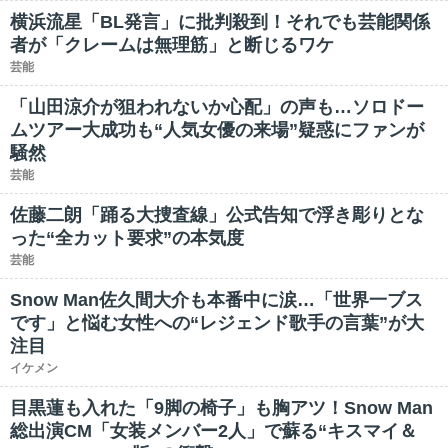
横浜流星「BL発言」に批判殺到！それでも芸能関係
者が「クレームは無理筋」と断じるワケ
芸能
「山田涼介が狙われないか心配」の声も…ソロドー
ムツアー大成功も“人気女優の来場”疑惑にファンが
騒然
芸能
佐藤二朗「踊る大捜査線」公式告知で浮き彫りとな
った“全カット要求”の本気度
芸能
Snow Man佐久間大介も本番中に涙…「世界一ブス
です」と悩む女性への“レジェンド歌手の言葉”が大
注目
イケメン
目黒蓮も入れた「9脚の椅子」も胸アツ！Snow Man
総出演CM「女装メンバー2人」で蘇る“キスマイ＆