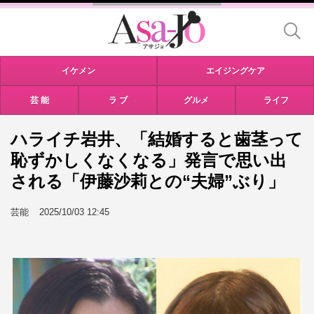
イケメン
エイジングケア
芸 能
ラ ブ
グルメ
ライフ
ハライチ岩井、「結婚すると歯茎って
恥ずかしくなくなる」発言で思い出
される「伊藤沙莉との“夫婦”ぶり」
芸能
2025/10/03 12:45