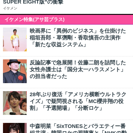
SUPER EIGHT版”の衝撃
イケメン
イケメン特集(アサ芸プラス)
映画界に「異例のビジネス」を仕掛けた
稲垣吾郎・草彅剛・香取慎吾の主演作
「新たな収益システム」
反論記事で急展開！佐藤二朗を詰問した
女性弁護士は「国分太一ハラスメント」
の担当者だった
28年ぶり復活「アメリカ横断ウルトラク
イズ」で疑問視される「MC櫻井翔の役
割」「予選開場」「分断ロケ」
中森明菜「SixTONESとバラエティー番