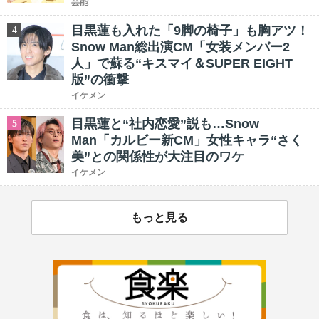
芸能
目黒蓮も入れた「9脚の椅子」も胸アツ！
4
Snow Man総出演CM「女装メンバー2
人」で蘇る“キスマイ＆SUPER EIGHT
版”の衝撃
イケメン
目黒蓮と“社内恋愛”説も…Snow
5
Man「カルビー新CM」女性キャラ“さく
美”との関係性が大注目のワケ
イケメン
もっと見る