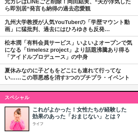
元カレはLINEごと削除！岡田結実、“夫が浮気した
ら即別居”発言も納得の過去恋愛観
九州大学教授が人気YouTuberの「学歴マウント動
画」に猛批判、過去にはひろゆきも反発…
松本潤「有料会員サービス」いよいよオープンで気
になる「timelesz project」より話題沸騰あり得る
「アイドルプロデュース」の中身
夏休みなのに子どもをどこにも連れて行ってな
い……この罪悪感を消す3つのプチプラ・イベント
スペシャル
これがよかった！女性たちが経験した
効果のあった「おまじない」とは？
ライフ