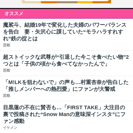
オススメ
魔裟斗、結婚19年で変化した夫婦のパワーバランス
を告白 妻・矢沢心に課していた“モラハラすれす
れ”鉄の掟とは
芸能
超ストイックな武尊が“引退した今こそ食べたい物”2
つとは「子供の頃から食べてなかったんで」
芸能
「M!LKを狙わないで」の声も…村重杏奈が告白した
「推しメンバーへの熱烈愛」にファンが大警戒
芸能
目黒蓮の不在に賛否も…「FIRST TAKE」大注目の
裏で投稿された“Snow Manの意味深インスタ”にフ
ァン感動
イケメン