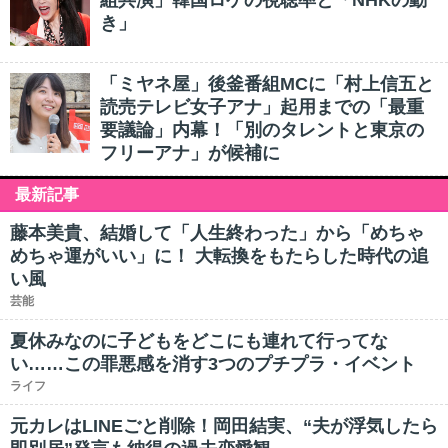
組共演」韓国ロケの視聴率と「NHKの動
き」
「ミヤネ屋」後釜番組MCに「村上信五と
読売テレビ女子アナ」起用までの「最重
要議論」内幕！「別のタレントと東京の
フリーアナ」が候補に
最新記事
藤本美貴、結婚して「人生終わった」から「めちゃ
めちゃ運がいい」に！ 大転換をもたらした時代の追
い風
芸能
夏休みなのに子どもをどこにも連れて行ってな
い……この罪悪感を消す3つのプチプラ・イベント
ライフ
元カレはLINEごと削除！岡田結実、“夫が浮気したら