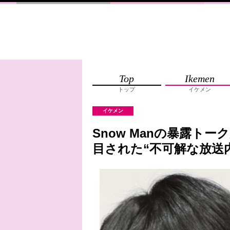
Top
Ikemen
トップ
イケメン
イケメン
Snow Manの暴露ト
目された“不可解な放送内容