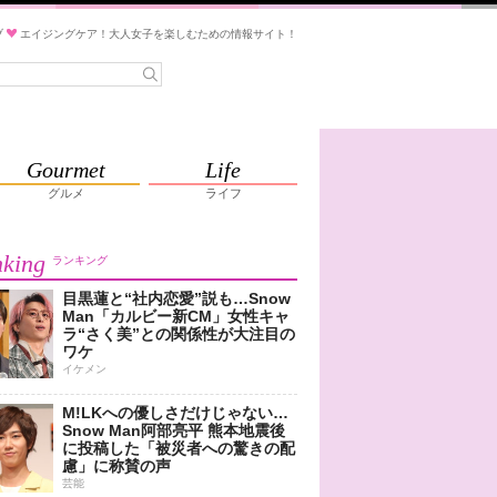
ブ
エイジングケア！大人女子を楽しむための情報サイト！
Gourmet
Life
グルメ
ライフ
king
ランキング
目黒蓮と“社内恋愛”説も…Snow
Man「カルビー新CM」女性キャ
ラ“さく美”との関係性が大注目の
ワケ
イケメン
M!LKへの優しさだけじゃない…
Snow Man阿部亮平 熊本地震後
に投稿した「被災者への驚きの配
慮」に称賛の声
芸能