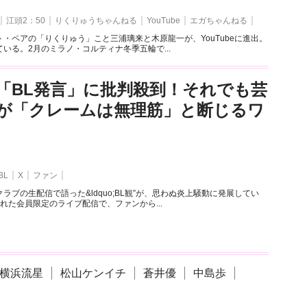
江頭2：50
りくりゅうちゃんねる
YouTube
エガちゃんねる
・ペアの「りくりゅう」こと三浦璃来と木原龍一が、YouTubeに進出。
いる。2月のミラノ・コルティナ冬季五輪で...
「BL発言」に批判殺到！それでも芸
が「クレームは無理筋」と断じるワ
BL
X
ファン
ラブの生配信で語った&ldquo;BL観”が、思わぬ炎上騒動に発展してい
れた会員限定のライブ配信で、ファンから...
横浜流星
松山ケンイチ
蒼井優
中島歩