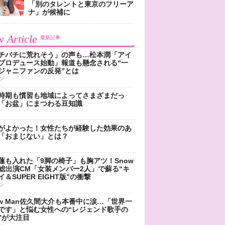
「別のタレントと東京のフリーア
ナ」が候補に
 Article
最新記事
チバチに荒れそう」の声も…松本潤「アイ
プロデュース始動」報道も懸念される“一
ジャニファンの反発”とは
ン
時期も慣習も地域によってさまざまだっ
「お盆」にまつわる豆知識
がよかった！女性たちが経験した効果のあ
「おまじない」とは？
蓮も入れた「9脚の椅子」も胸アツ！Snow
n総出演CM「女装メンバー2人」で蘇る“キ
＆SUPER EIGHT版”の衝撃
ン
ow Man佐久間大介も本番中に涙…「世界一
です」と悩む女性への“レジェンド歌手の
”が大注目