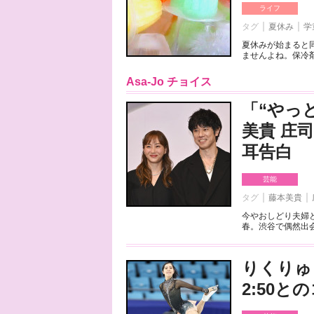
ライフ
タグ
夏休み
学
夏休みが始まると
ませんよね。保冷剤
Asa-Jo チョイス
「“やっ
美貴 庄
耳告白
芸能
タグ
藤本美貴
今やおしどり夫婦
春。渋谷で偶然出会
りくりゅ
2:50