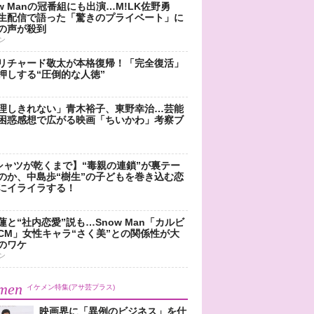
ow Manの冠番組にも出演…M!LK佐野勇
生配信で語った「驚きのプライベート」に
の声が殺到
ン
リチャード敬太が本格復帰！「完全復活」
押しする“圧倒的な人徳”
理しきれない」青木裕子、東野幸治…芸能
困惑感想で広がる映画「ちいかわ」考察ブ
シャツが乾くまで】“毒親の連鎖”が裏テー
のか、中島歩“樹生”の子どもを巻き込む恋
にイライラする！
蓮と“社内恋愛”説も…Snow Man「カルビ
CM」女性キャラ“さく美”との関係性が大
のワケ
ン
men
イケメン特集(アサ芸プラス)
映画界に「異例のビジネス」を仕