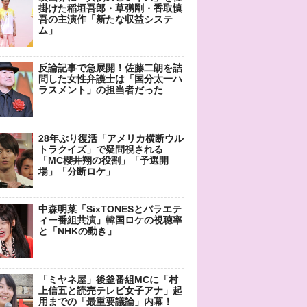
掛けた稲垣吾郎・草彅剛・香取慎
吾の主演作「新たな収益システ
ム」
反論記事で急展開！佐藤二朗を詰
問した女性弁護士は「国分太一ハ
ラスメント」の担当者だった
28年ぶり復活「アメリカ横断ウル
トラクイズ」で疑問視される
「MC櫻井翔の役割」「予選開
場」「分断ロケ」
中森明菜「SixTONESとバラエテ
ィー番組共演」韓国ロケの視聴率
と「NHKの動き」
「ミヤネ屋」後釜番組MCに「村
上信五と読売テレビ女子アナ」起
用までの「最重要議論」内幕！