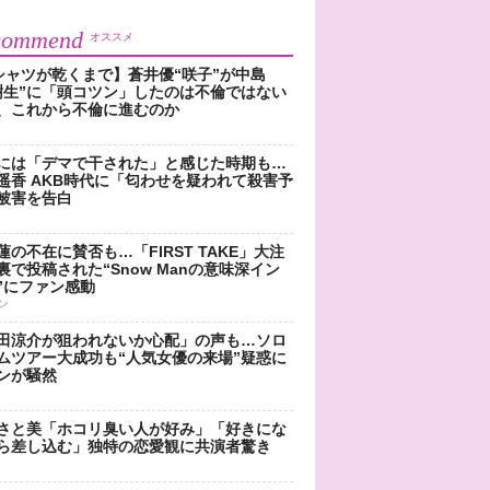
commend
オススメ
シャツが乾くまで】蒼井優“咲子”が中島
樹生”に「頭コツン」したのは不倫ではない
、これから不倫に進むのか
には「デマで干された」と感じた時期も…
遥香 AKB時代に「匂わせを疑われて殺害予
被害を告白
蓮の不在に賛否も…「FIRST TAKE」大注
裏で投稿された“Snow Manの意味深イン
”にファン感動
ン
田涼介が狙われないか心配」の声も…ソロ
ムツアー大成功も“人気女優の来場”疑惑に
ンが騒然
さと美「ホコリ臭い人が好み」「好きにな
ら差し込む」独特の恋愛観に共演者驚き