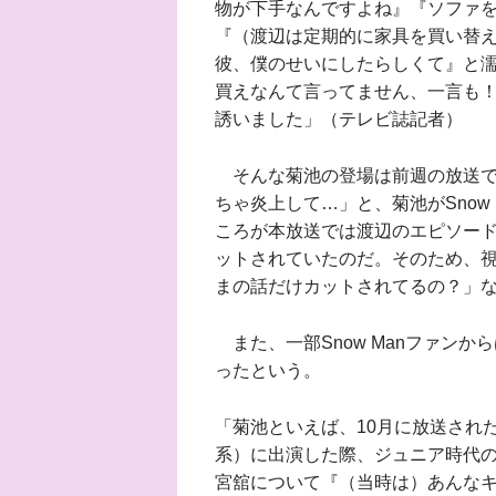
物が下手なんですよね』『ソファを
『（渡辺は定期的に家具を買い替
彼、僕のせいにしたらしくて』と
買えなんて言ってません、一言も
誘いました」（テレビ誌記者）
そんな菊池の登場は前週の放送で
ちゃ炎上して…」と、菊池がSnow
ころが本放送では渡辺のエピソー
ットされていたのだ。そのため、
まの話だけカットされてるの？」
また、一部Snow Manファン
ったという。
「菊池といえば、10月に放送され
系）に出演した際、ジュニア時代の思
宮舘について『（当時は）あんな