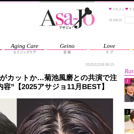
イケメン
ラ
SEARCH
Aging Care
Geino
Love
エイジングケア
芸 能
ラ ブ
2025/12/18 08:15
Ran
ークがカットか…菊池風磨との共演で注
1
”【2025アサジョ11月BEST】
2