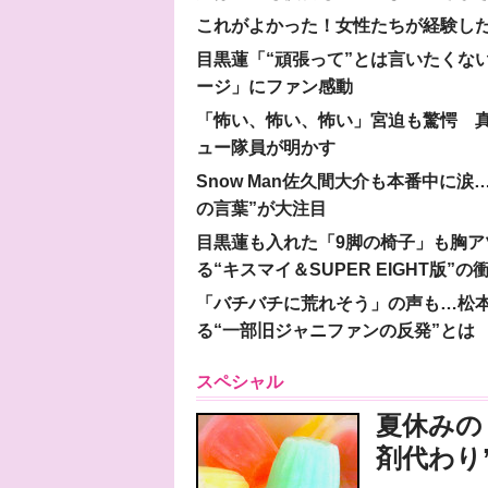
これがよかった！女性たちが経験し
目黒蓮「“頑張って”とは言いたくな
ージ」にファン感動
「怖い、怖い、怖い」宮迫も驚愕 真
ュー隊員が明かす
Snow Man佐久間大介も本番中に
の言葉”が大注目
目黒蓮も入れた「9脚の椅子」も胸アツ
る“キスマイ＆SUPER EIGHT版”の
「バチバチに荒れそう」の声も…松
る“一部旧ジャニファンの反発”とは
スペシャル
夏休みの
剤代わり