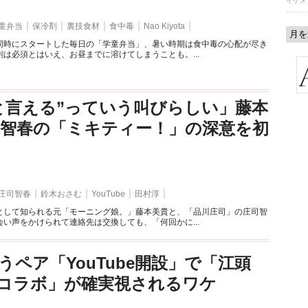
イケメ
童弁当
保冷剤
裏技食材
食中毒
Nao Kiyota
同時にスタートした毎日の「学童弁当」、暑い時期は食中毒の心配が尽き
は必須とはいえ、お昼までに溶けてしまうことも。...
と言える”っていう叫びらしい」藤本
司智春の「ミキティー！」の深意を初
庄司智春
鈴木おさむ
YouTube
田村淳
として知られる元「モーニング娘。」藤本美貴と、「品川庄司」の庄司智
い声をかけられて連絡先は交換しても、「何回かに...
うペア「YouTube開設」で「江頭
とのコラボ」が確実視されるワケ