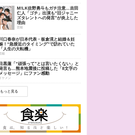
M!LK佐野勇斗もガチ注意…吉田
仁人「ゴチ」出演も“旧ジャニー
ズタレントへの発言”が炎上した
理由
芸能
川口春奈が日本代表・板倉滉と結婚＆妊
娠！“急接近のタイミング”で訪れていた
「人生の大転機」
芸能
目黒蓮「“頑張って”とは言いたくない」と
発言も…熊本地震後に投稿した「8文字の
メッセージ」にファン感動
イケメン
もっと見る