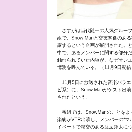
さすがは当代随一の人気グループと
組で、Snow Manと交友関係の
露するという企画が展開された。とこ
中で、あるメンバーに関する部分
触れられていた内容が、なぜオンエ
憶測を呼んでいる。（11月9日配信
11月5日に放送された音楽バラエ
ビ系）に、Snow Manがゲスト
されたという。
「番組では、SnowManのことをよ
楽統がVTR出演し、メンバーの“
イベートで親交のある渡辺翔太に