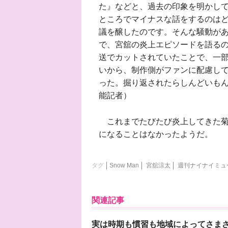
た』などと、過去の印象を明かし
ところでマイナスな話をするのは
議を醸したのです。そんな騒動が
で、宮舘の炎上エピソードを語る
送でカットされていたことで、一部S
いから、制作側がファンに配慮し
った。掘り返されたらしんどいも
能記者）
これまでたびたび炎上してきた菊
になることはなかったようだ。
タグ
Snow Man
宮舘涼太
週刊ナイナイミュ
関連記事
実は時期も慣習も地域によってさま