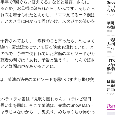
半年で3回ぐらい替えてる』などと暴露。さらに
Sn
斗、
えるため）お母様に怒られたらしいんです。そしたら
心配
濡れ衣を着せられたと明かし、『ママ見てるー？僕は
イケメ
！』とカメラに向かって呼びかけ、スタジオの笑いを
草間
を後
芸能
「処
予告されており、「舘様のこと言ったら、めちゃく
人の
 Man・宮舘涼太について語る映像も流れていた。と
ーム
芸能
ドのみで、予告で使われていた宮舘のエピソードがカ
視聴者の間では「あれ、予告と違う？」「なんで舘さ
【T
マな
などと疑問の声があがることに。
模様
芸能
からは、菊池の過去のエピソードを思い出す声も飛び交
目黒
ー新
注目
イケメ
たバラエティ番組『見取り図じゃん』（テレビ朝日
Ike
い出を回顧。そこで菊池は、先輩のSnow Man・
キャラじゃないから…。鬼尖り。めちゃくちゃ怖かっ