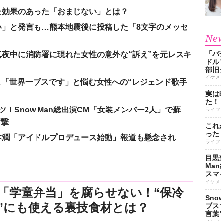
た効果のあった「おまじない」とは？
い」と発言も…熊本地震後に投稿した「8文字のメッセ
New
「バ
夜中に消防署に現れた女性の意外な“訴え”を元レスキ
ドル
部旧
イケメ
涙…「世界一ブスです」と悩む女性への“レジェンド歌手
実は
た！
！Snow Man総出演CM「女装メンバー2人」で蘇
ライフ
衝撃
これ
った
本潤「アイドルプロデュース始動」報道も懸念され
ライフ
目黒
Ma
スマイ
イケメ
「学童弁当」を腐らせない！“保冷
Sn
”にも使える裏技食材とは？
ブス
言葉