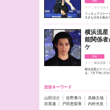
芸能
タグ
りくりゅう
フィギュアスケート
大きな注目を集めて
横浜流星
能関係者
ケ
芸能
タグ
横浜流星
横浜流星がファンク
る。7月下旬に行わ
注目キーワード
山田涼介
佐野勇斗
高橋文哉
目黒蓮
戸田恵梨香
内村光良