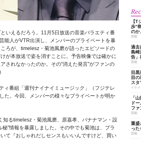
Re
【T
歩“
のか
いえるだろう。11月5日放送の音楽バラエティ番
芸能
ある芸能人がVTR出演し、メンバーのプライベートを暴
過去
ろが、timelesz・菊池風磨が語ったエピソードの
島崎
だけが本放送で姿を消すことに。予告映像では確かに
告」
芸能
アされなかったのか。その“消えた発言”がファンの
）
目黒
目の
スタ
ティ番組「週刊ナイナイミュージック」（フジテレ
イケメ
出演した。今回、メンバーの様々なプライベートが明か
「山
ドー
ファ
芸能
く知るtimelesz・菊池風磨、原嘉孝、バナナマン・設
重盛
マル秘”情報を暴露しました。その中でも菊池は、プラ
った
芸能
ついて『おしゃれだしセンスもいいんですけど、買い