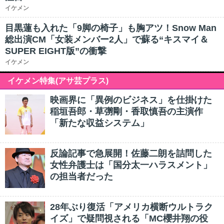
イケメン
目黒蓮も入れた「9脚の椅子」も胸アツ！Snow Man
総出演CM「女装メンバー2人」で蘇る“キスマイ＆
SUPER EIGHT版”の衝撃
イケメン
イケメン特集(アサ芸プラス)
映画界に「異例のビジネス」を仕掛けた
稲垣吾郎・草彅剛・香取慎吾の主演作
「新たな収益システム」
反論記事で急展開！佐藤二朗を詰問した
女性弁護士は「国分太一ハラスメント」
の担当者だった
28年ぶり復活「アメリカ横断ウルトラク
イズ」で疑問視される「MC櫻井翔の役