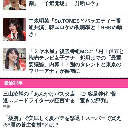
割」「予選開場」「分断ロケ」
中森明菜「SixTONESとバラエティー番
組共演」韓国ロケの視聴率と「NHKの動
き」
「ミヤネ屋」後釜番組MCに「村上信五と
読売テレビ女子アナ」起用までの「最重
要議論」内幕！「別のタレントと東京の
フリーアナ」が候補に
最新記事
三山凌輝の「あんかけパスタ店」に“客足鈍化”報
道…フードライターが証言する「驚きの評判」
芸能
「薬膳」で美味しく夏バテを撃退！スーパーで買え
る“夏の養生食材”とは？