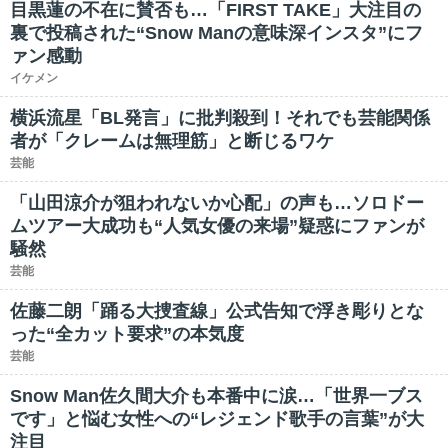
目黒蓮の不在に賛否も…「FIRST TAKE」大注目の
裏で投稿された“Snow Manの意味深インスタ”にフ
ァン感動
イケメン
横浜流星「BL発言」に批判殺到！それでも芸能関係
者が「クレームは無理筋」と断じるワケ
芸能
「山田涼介が狙われないか心配」の声も…ソロドー
ムツアー大成功も“人気女優の来場”疑惑にファンが
騒然
芸能
佐藤二朗「踊る大捜査線」公式告知で浮き彫りとな
った“全カット要求”の本気度
芸能
Snow Man佐久間大介も本番中に涙…「世界一ブス
です」と悩む女性への“レジェンド歌手の言葉”が大
注目