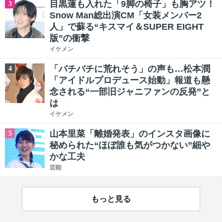
目黒蓮も入れた「9脚の椅子」も胸アツ！
3
Snow Man総出演CM「女装メンバー2
人」で蘇る“キスマイ＆SUPER EIGHT
版”の衝撃
イケメン
「バチバチに荒れそう」の声も…松本潤
4
「アイドルプロデュース始動」報道も懸
念される“一部旧ジャニファンの反発”と
は
イケメン
山本里菜「離婚発表」のインスタ画像に
5
秘められた“ほぼ誰も気がつかない”細や
かな工夫
芸能
もっと見る