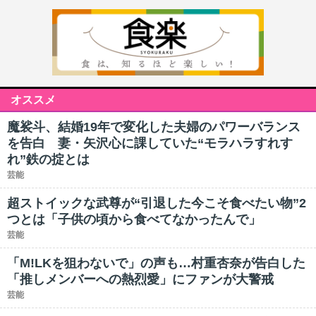
オススメ
魔裟斗、結婚19年で変化した夫婦のパワーバランス
を告白 妻・矢沢心に課していた“モラハラすれす
れ”鉄の掟とは
芸能
超ストイックな武尊が“引退した今こそ食べたい物”2
つとは「子供の頃から食べてなかったんで」
芸能
「M!LKを狙わないで」の声も…村重杏奈が告白した
「推しメンバーへの熱烈愛」にファンが大警戒
芸能