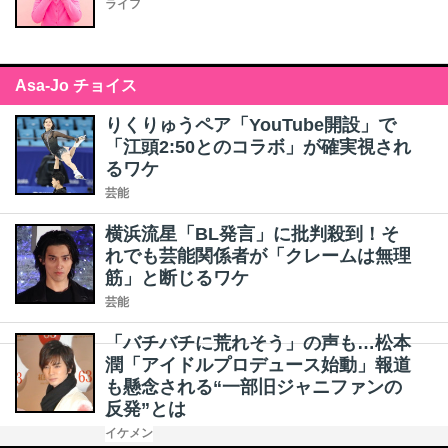
ライフ
Asa-Jo チョイス
りくりゅうペア「YouTube開設」で
「江頭2:50とのコラボ」が確実視され
るワケ
芸能
横浜流星「BL発言」に批判殺到！そ
れでも芸能関係者が「クレームは無理
筋」と断じるワケ
芸能
「バチバチに荒れそう」の声も…松本
潤「アイドルプロデュース始動」報道
も懸念される“一部旧ジャニファンの
反発”とは
イケメン