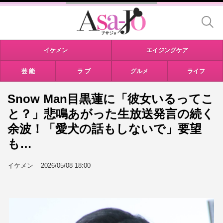
イケメン
エイジングケア
芸 能
ラ ブ
グルメ
ライフ
Snow Man目黒蓮に「彼女いるってこ
と？」悲鳴あがった生放送発言の続く
余波！「愛犬の話もしないで」要望
も…
イケメン
2026/05/08 18:00