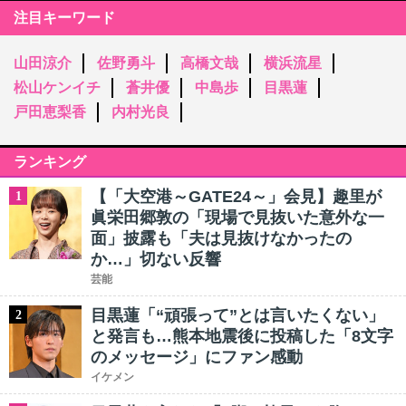
注目キーワード
山田涼介
佐野勇斗
高橋文哉
横浜流星
松山ケンイチ
蒼井優
中島歩
目黒蓮
戸田恵梨香
内村光良
ランキング
【「大空港～GATE24～」会見】趣里が
1
眞栄田郷敦の「現場で見抜いた意外な一
面」披露も「夫は見抜けなかったの
か…」切ない反響
芸能
目黒蓮「“頑張って”とは言いたくない」
2
と発言も…熊本地震後に投稿した「8文字
のメッセージ」にファン感動
イケメン