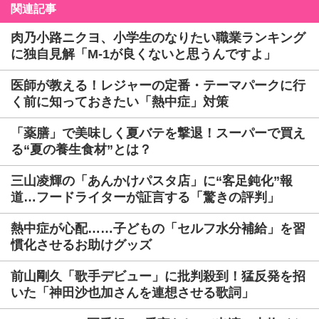
関連記事
肉乃小路ニクヨ、小学生のなりたい職業ランキング
に独自見解「M-1が良くないと思うんですよ」
医師が教える！レジャーの定番・テーマパークに行
く前に知っておきたい「熱中症」対策
「薬膳」で美味しく夏バテを撃退！スーパーで買え
る“夏の養生食材”とは？
三山凌輝の「あんかけパスタ店」に“客足鈍化”報
道…フードライターが証言する「驚きの評判」
熱中症が心配……子どもの「セルフ水分補給」を習
慣化させるお助けグッズ
前山剛久「歌手デビュー」に批判殺到！猛反発を招
いた「神田沙也加さんを連想させる歌詞」