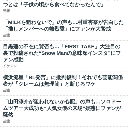
つとは「子供の頃から食べてなかったんで」
芸能
「M!LKを狙わないで」の声も…村重杏奈が告白した
「推しメンバーへの熱烈愛」にファンが大警戒
芸能
目黒蓮の不在に賛否も…「FIRST TAKE」大注目の
裏で投稿された“Snow Manの意味深インスタ”にフ
ァン感動
イケメン
横浜流星「BL発言」に批判殺到！それでも芸能関係
者が「クレームは無理筋」と断じるワケ
芸能
「山田涼介が狙われないか心配」の声も…ソロドー
ムツアー大成功も“人気女優の来場”疑惑にファンが
騒然
芸能