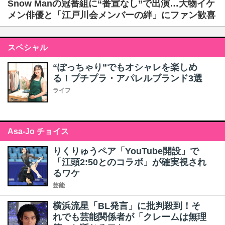
Snow Manの冠番組に“番宣なし”で出演…大物イケ
メン俳優と「江戸川会メンバーの絆」にファン歓喜
スペシャル
“ぽっちゃり”でもオシャレを楽しめ
る！プチプラ・アパレルブランド3選
ライフ
Asa-Jo チョイス
りくりゅうペア「YouTube開設」で
「江頭2:50とのコラボ」が確実視され
るワケ
芸能
横浜流星「BL発言」に批判殺到！そ
れでも芸能関係者が「クレームは無理