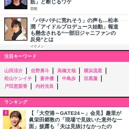
筋」と断じるワケ
芸能
「バチバチに荒れそう」の声も…松本
潤「アイドルプロデュース始動」報道
も懸念される“一部旧ジャニファンの
反発”とは
イケメン
注目キーワード
山田涼介
佐野勇斗
高橋文哉
横浜流星
松山ケンイチ
蒼井優
中島歩
目黒蓮
戸田恵梨香
内村光良
ランキング
【「大空港～GATE24～」会見】趣里が
1
眞栄田郷敦の「現場で見抜いた意外な一
面」披露も「夫は見抜けなかったの