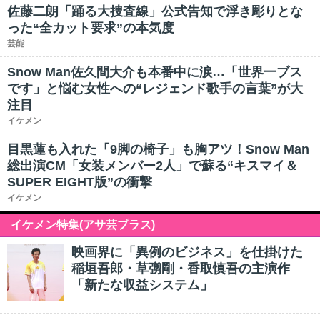
佐藤二朗「踊る大捜査線」公式告知で浮き彫りとな
った“全カット要求”の本気度
芸能
Snow Man佐久間大介も本番中に涙…「世界一ブス
です」と悩む女性への“レジェンド歌手の言葉”が大
注目
イケメン
目黒蓮も入れた「9脚の椅子」も胸アツ！Snow Man
総出演CM「女装メンバー2人」で蘇る“キスマイ＆
SUPER EIGHT版”の衝撃
イケメン
イケメン特集(アサ芸プラス)
映画界に「異例のビジネス」を仕掛けた
稲垣吾郎・草彅剛・香取慎吾の主演作
「新たな収益システム」