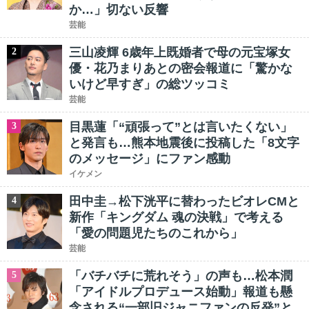
か…」切ない反響
芸能
三山凌輝 6歳年上既婚者で母の元宝塚女
2
優・花乃まりあとの密会報道に「驚かな
いけど早すぎ」の総ツッコミ
芸能
目黒蓮「“頑張って”とは言いたくない」
3
と発言も…熊本地震後に投稿した「8文字
のメッセージ」にファン感動
イケメン
田中圭→松下洸平に替わったビオレCMと
4
新作「キングダム 魂の決戦」で考える
「愛の問題児たちのこれから」
芸能
「バチバチに荒れそう」の声も…松本潤
5
「アイドルプロデュース始動」報道も懸
念される“一部旧ジャニファンの反発”と