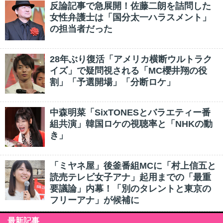
反論記事で急展開！佐藤二朗を詰問した
女性弁護士は「国分太一ハラスメント」
の担当者だった
28年ぶり復活「アメリカ横断ウルトラク
イズ」で疑問視される「MC櫻井翔の役
割」「予選開場」「分断ロケ」
中森明菜「SixTONESとバラエティー番
組共演」韓国ロケの視聴率と「NHKの動
き」
「ミヤネ屋」後釜番組MCに「村上信五と
読売テレビ女子アナ」起用までの「最重
要議論」内幕！「別のタレントと東京の
フリーアナ」が候補に
最新記事