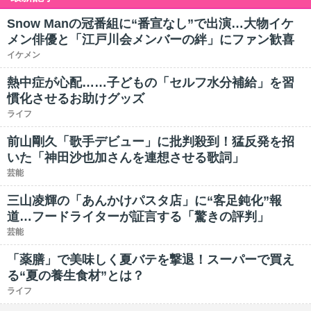
Snow Manの冠番組に“番宣なし”で出演…大物イケ
メン俳優と「江戸川会メンバーの絆」にファン歓喜
イケメン
熱中症が心配……子どもの「セルフ水分補給」を習
慣化させるお助けグッズ
ライフ
前山剛久「歌手デビュー」に批判殺到！猛反発を招
いた「神田沙也加さんを連想させる歌詞」
芸能
三山凌輝の「あんかけパスタ店」に“客足鈍化”報
道…フードライターが証言する「驚きの評判」
芸能
「薬膳」で美味しく夏バテを撃退！スーパーで買え
る“夏の養生食材”とは？
ライフ