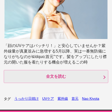
「顔のUVケアはバッチリ！」と安心していませんか？紫
外線量が真夏並みに急増する5月以降、実は一番無防備に
なりがちなのが&ldquo;首元”です。髪をアップにしたり襟
元の開いた服を着たりする機会が増えるこの時
全文を読む
うっかり日焼け
UVケア
紫外線
首元
Nao Kiyota
タグ