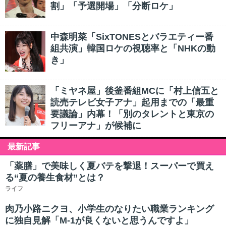
割」「予選開場」「分断ロケ」
中森明菜「SixTONESとバラエティー番
組共演」韓国ロケの視聴率と「NHKの動
き」
「ミヤネ屋」後釜番組MCに「村上信五と
読売テレビ女子アナ」起用までの「最重
要議論」内幕！「別のタレントと東京の
フリーアナ」が候補に
最新記事
「薬膳」で美味しく夏バテを撃退！スーパーで買え
る“夏の養生食材”とは？
ライフ
肉乃小路ニクヨ、小学生のなりたい職業ランキング
に独自見解「M-1が良くないと思うんですよ」