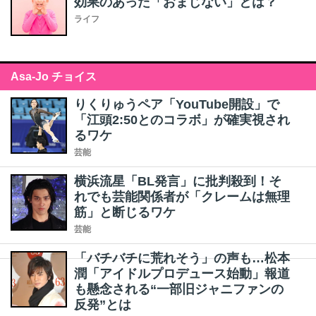
効果のあった「おまじない」とは？
ライフ
Asa-Jo チョイス
りくりゅうペア「YouTube開設」で
「江頭2:50とのコラボ」が確実視され
るワケ
芸能
横浜流星「BL発言」に批判殺到！そ
れでも芸能関係者が「クレームは無理
筋」と断じるワケ
芸能
「バチバチに荒れそう」の声も…松本
潤「アイドルプロデュース始動」報道
も懸念される“一部旧ジャニファンの
反発”とは