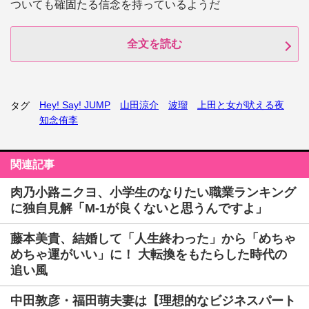
ついても確固たる信念を持っているようだ
全文を読む
Hey! Say! JUMP
山田涼介
波瑠
上田と女が吠える夜
タグ
知念侑李
関連記事
肉乃小路ニクヨ、小学生のなりたい職業ランキング
に独自見解「M-1が良くないと思うんですよ」
藤本美貴、結婚して「人生終わった」から「めちゃ
めちゃ運がいい」に！ 大転換をもたらした時代の
追い風
中田敦彦・福田萌夫妻は【理想的なビジネスパート