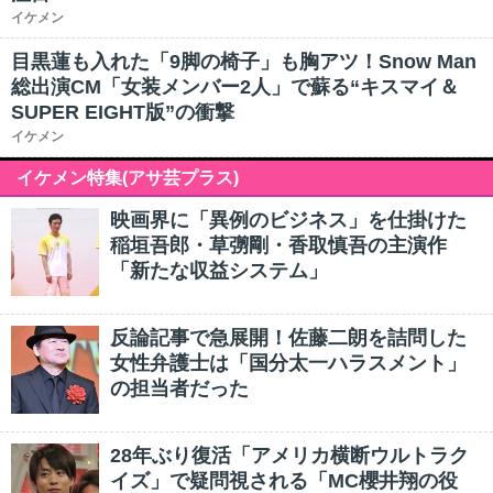
イケメン
目黒蓮も入れた「9脚の椅子」も胸アツ！Snow Man
総出演CM「女装メンバー2人」で蘇る“キスマイ＆
SUPER EIGHT版”の衝撃
イケメン
イケメン特集(アサ芸プラス)
映画界に「異例のビジネス」を仕掛けた
稲垣吾郎・草彅剛・香取慎吾の主演作
「新たな収益システム」
反論記事で急展開！佐藤二朗を詰問した
女性弁護士は「国分太一ハラスメント」
の担当者だった
28年ぶり復活「アメリカ横断ウルトラク
イズ」で疑問視される「MC櫻井翔の役