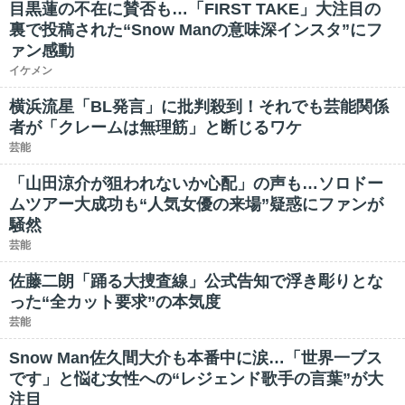
目黒蓮の不在に賛否も…「FIRST TAKE」大注目の
裏で投稿された“Snow Manの意味深インスタ”にフ
ァン感動
イケメン
横浜流星「BL発言」に批判殺到！それでも芸能関係
者が「クレームは無理筋」と断じるワケ
芸能
「山田涼介が狙われないか心配」の声も…ソロドー
ムツアー大成功も“人気女優の来場”疑惑にファンが
騒然
芸能
佐藤二朗「踊る大捜査線」公式告知で浮き彫りとな
った“全カット要求”の本気度
芸能
Snow Man佐久間大介も本番中に涙…「世界一ブス
です」と悩む女性への“レジェンド歌手の言葉”が大
注目