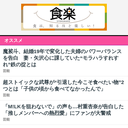
オススメ
魔裟斗、結婚19年で変化した夫婦のパワーバランス
を告白 妻・矢沢心に課していた“モラハラすれす
れ”鉄の掟とは
芸能
超ストイックな武尊が“引退した今こそ食べたい物”2
つとは「子供の頃から食べてなかったんで」
芸能
「M!LKを狙わないで」の声も…村重杏奈が告白した
「推しメンバーへの熱烈愛」にファンが大警戒
芸能