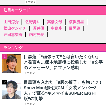
イケメン
注目キーワード
山田涼介
佐野勇斗
高橋文哉
横浜流星
松山ケンイチ
蒼井優
中島歩
目黒蓮
戸田恵梨香
内村光良
ランキング
目黒蓮「“頑張って”とは言いたくない」
1
と発言も…熊本地震後に投稿した「8文字
のメッセージ」にファン感動
イケメン
目黒蓮も入れた「9脚の椅子」も胸アツ！
2
Snow Man総出演CM「女装メンバー2
人」で蘇る“キスマイ＆SUPER EIGHT
版”の衝撃
イケメン