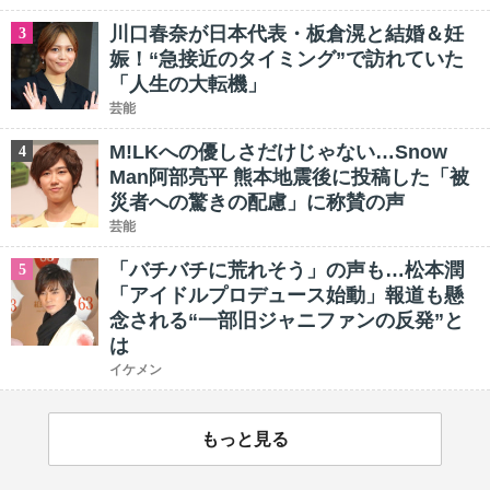
川口春奈が日本代表・板倉滉と結婚＆妊
3
娠！“急接近のタイミング”で訪れていた
「人生の大転機」
芸能
M!LKへの優しさだけじゃない…Snow
4
Man阿部亮平 熊本地震後に投稿した「被
災者への驚きの配慮」に称賛の声
芸能
「バチバチに荒れそう」の声も…松本潤
5
「アイドルプロデュース始動」報道も懸
念される“一部旧ジャニファンの反発”と
は
イケメン
もっと見る