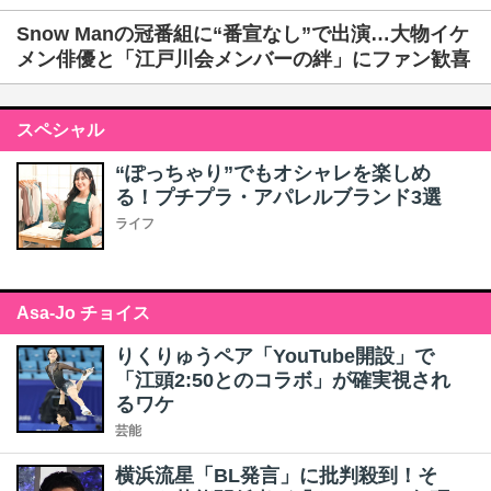
Snow Manの冠番組に“番宣なし”で出演…大物イケ
メン俳優と「江戸川会メンバーの絆」にファン歓喜
スペシャル
“ぽっちゃり”でもオシャレを楽しめ
る！プチプラ・アパレルブランド3選
ライフ
Asa-Jo チョイス
りくりゅうペア「YouTube開設」で
「江頭2:50とのコラボ」が確実視され
るワケ
芸能
横浜流星「BL発言」に批判殺到！そ