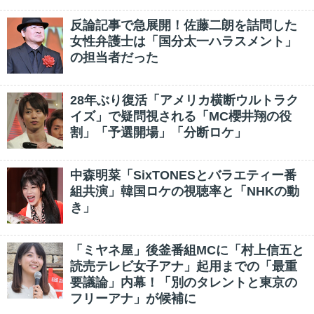
反論記事で急展開！佐藤二朗を詰問した
女性弁護士は「国分太一ハラスメント」
の担当者だった
28年ぶり復活「アメリカ横断ウルトラク
イズ」で疑問視される「MC櫻井翔の役
割」「予選開場」「分断ロケ」
中森明菜「SixTONESとバラエティー番
組共演」韓国ロケの視聴率と「NHKの動
き」
「ミヤネ屋」後釜番組MCに「村上信五と
読売テレビ女子アナ」起用までの「最重
要議論」内幕！「別のタレントと東京の
フリーアナ」が候補に