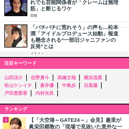
れでも芸能関係者が「クレームは無理
筋」と断じるワケ
芸能
「バチバチに荒れそう」の声も…松本
潤「アイドルプロデュース始動」報道
も懸念される“一部旧ジャニファンの
反発”とは
イケメン
注目キーワード
山田涼介
佐野勇斗
高橋文哉
横浜流星
松山ケンイチ
蒼井優
中島歩
目黒蓮
戸田恵梨香
内村光良
ランキング
【「大空港～GATE24～」会見】趣里が
1
眞栄田郷敦の「現場で見抜いた意外な一