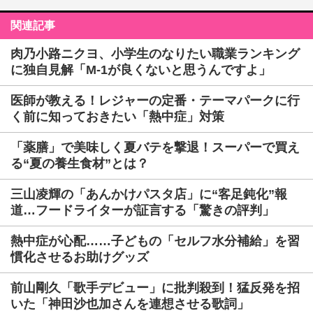
関連記事
肉乃小路ニクヨ、小学生のなりたい職業ランキング
に独自見解「M-1が良くないと思うんですよ」
医師が教える！レジャーの定番・テーマパークに行
く前に知っておきたい「熱中症」対策
「薬膳」で美味しく夏バテを撃退！スーパーで買え
る“夏の養生食材”とは？
三山凌輝の「あんかけパスタ店」に“客足鈍化”報
道…フードライターが証言する「驚きの評判」
熱中症が心配……子どもの「セルフ水分補給」を習
慣化させるお助けグッズ
前山剛久「歌手デビュー」に批判殺到！猛反発を招
いた「神田沙也加さんを連想させる歌詞」