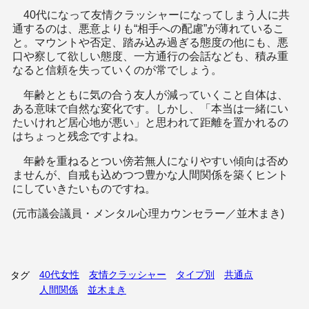
40代になって友情クラッシャーになってしまう人に共
通するのは、悪意よりも“相手への配慮”が薄れているこ
と。マウントや否定、踏み込み過ぎる態度の他にも、悪
口や察して欲しい態度、一方通行の会話なども、積み重
なると信頼を失っていくのが常でしょう。
年齢とともに気の合う友人が減っていくこと自体は、
ある意味で自然な変化です。しかし、「本当は一緒にい
たいけれど居心地が悪い」と思われて距離を置かれるの
はちょっと残念ですよね。
年齢を重ねるとつい傍若無人になりやすい傾向は否め
ませんが、自戒も込めつつ豊かな人間関係を築くヒント
にしていきたいものですね。
(元市議会議員・メンタル心理カウンセラー／並木まき)
40代女性
友情クラッシャー
タイプ別
共通点
タグ
人間関係
並木まき