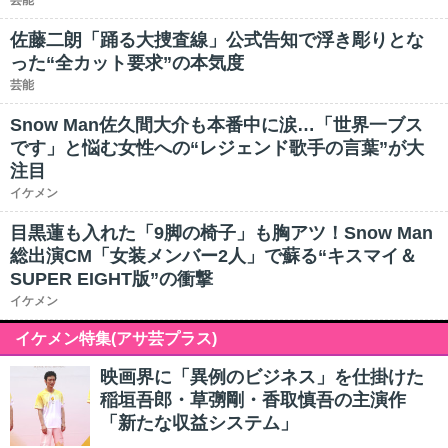
芸能
佐藤二朗「踊る大捜査線」公式告知で浮き彫りとな
った“全カット要求”の本気度
芸能
Snow Man佐久間大介も本番中に涙…「世界一ブス
です」と悩む女性への“レジェンド歌手の言葉”が大
注目
イケメン
目黒蓮も入れた「9脚の椅子」も胸アツ！Snow Man
総出演CM「女装メンバー2人」で蘇る“キスマイ＆
SUPER EIGHT版”の衝撃
イケメン
イケメン特集(アサ芸プラス)
映画界に「異例のビジネス」を仕掛けた
稲垣吾郎・草彅剛・香取慎吾の主演作
「新たな収益システム」