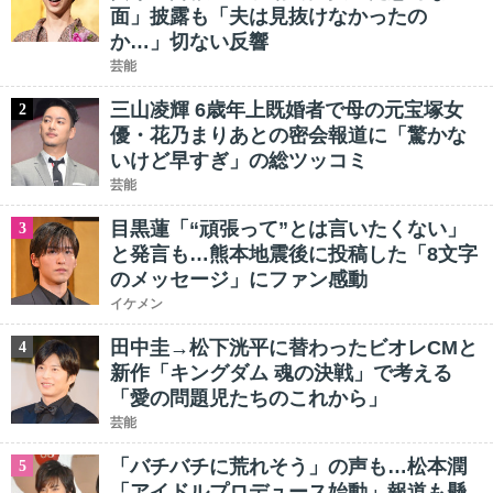
面」披露も「夫は見抜けなかったの
か…」切ない反響
芸能
三山凌輝 6歳年上既婚者で母の元宝塚女
2
優・花乃まりあとの密会報道に「驚かな
いけど早すぎ」の総ツッコミ
芸能
目黒蓮「“頑張って”とは言いたくない」
3
と発言も…熊本地震後に投稿した「8文字
のメッセージ」にファン感動
イケメン
田中圭→松下洸平に替わったビオレCMと
4
新作「キングダム 魂の決戦」で考える
「愛の問題児たちのこれから」
芸能
「バチバチに荒れそう」の声も…松本潤
5
「アイドルプロデュース始動」報道も懸