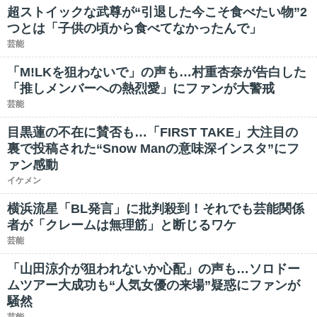
超ストイックな武尊が“引退した今こそ食べたい物”2
つとは「子供の頃から食べてなかったんで」
芸能
「M!LKを狙わないで」の声も…村重杏奈が告白した
「推しメンバーへの熱烈愛」にファンが大警戒
芸能
目黒蓮の不在に賛否も…「FIRST TAKE」大注目の
裏で投稿された“Snow Manの意味深インスタ”にフ
ァン感動
イケメン
横浜流星「BL発言」に批判殺到！それでも芸能関係
者が「クレームは無理筋」と断じるワケ
芸能
「山田涼介が狙われないか心配」の声も…ソロドー
ムツアー大成功も“人気女優の来場”疑惑にファンが
騒然