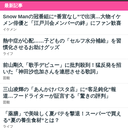
最新記事
Snow Manの冠番組に“番宣なし”で出演…大物イケ
メン俳優と「江戸川会メンバーの絆」にファン歓喜
イケメン
熱中症が心配……子どもの「セルフ水分補給」を習
慣化させるお助けグッズ
ライフ
前山剛久「歌手デビュー」に批判殺到！猛反発を招
いた「神田沙也加さんを連想させる歌詞」
芸能
三山凌輝の「あんかけパスタ店」に“客足鈍化”報
道…フードライターが証言する「驚きの評判」
芸能
「薬膳」で美味しく夏バテを撃退！スーパーで買え
る“夏の養生食材”とは？
ライフ